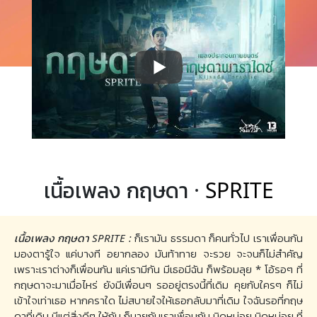
เนื้อเพลง กฤษดา ·
SPRITE
เนื้อเพลง กฤษดา SPRITE :
ก็เรามัน ธรรมดา ก็คนทั่วไป เราเพื่อนกัน
มองตารู้ใจ แค่บางที อยากลอง มันท้าทาย จะรวย จะจนก็ไม่สำคัญ
เพราะเราต่างก็เพื่อนกัน แค่เรามีกัน มีเธอมีฉัน ก็พร้อมลุย * โอ้รอๆ ที่
กฤษดาจะมาเมื่อไหร่ ยังมีเพื่อนๆ รออยู่ตรงนี้ที่เดิม คุยกับใครๆ ก็ไม่
เข้าใจเท่าเธอ หากคราใด ไม่สบายใจให้เธอกลับมาที่เดิม ใจฉันรอที่กฤษ
ดาที่เดิม มีแต่สิ่งดีๆ ให้กัน ก็นายกับเราเพื่อนกัน นิดหน่อย นิดหน่อย ที่