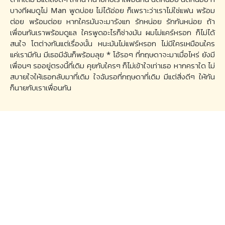
บางทีผมดูไม่ Man พูดบ่อย ไม่ได้อ่อย ก็เพราะว่าเราไม่ใช่แฟน พร้อม
ต่อย พร้อมต่อย หากใครมันจะมารังแก รักหน่อย รักกันหน่อย ถ้า
เพื่อนกันเราพร้อมดูแล ใครพูดอะไรก็ช่างมัน ผมไม่แคร์หรอก ก็ไม่ได้
สนใจ โตต่างกันแต่เรื่องนั้น หนะมันไม่แฟร์หรอก ไม่มีใครเหมือนใคร
แค่เรามีกัน มีเธอมีฉันก็พร้อมลุย * โอ้รอๆ ที่กฤษดาจะมาเมื่อไหร่ ยังมี
เพื่อนๆ รออยู่ตรงนี้ที่เดิม คุยกับใครๆ ก็ไม่เข้าใจเท่าเธอ หากคราใด ไม่
สบายใจให้เธอกลับมาที่เดิม ใจฉันรอที่กฤษดาที่เดิม มีแต่สิ่งดีๆ ให้กัน
ก็นายกับเราเพื่อนกัน