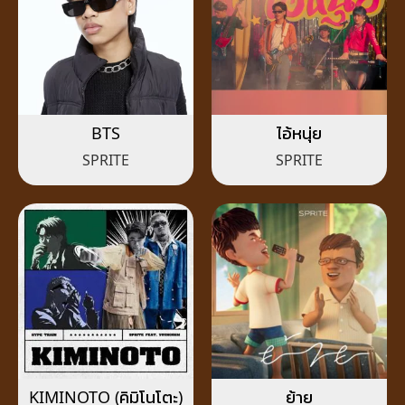
BTS
ไอ้หนุ่ย
SPRITE
SPRITE
KIMINOTO (คิมิโนโตะ)
ย้าย