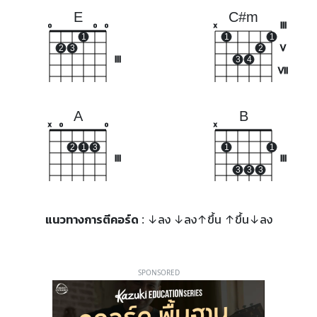
E
C#m
III
o
o
o
x
1
1
1
2
3
2
V
III
3
4
VII
A
B
x
o
o
x
2
1
3
1
1
III
III
3
3
3
แนวทางการตีคอร์ด
: ↓ลง ↓ลง↑ขึ้น ↑ขึ้น↓ลง
SPONSORED