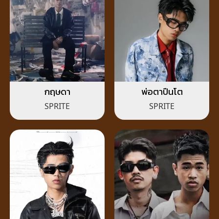
กฤษดา
พ่อตาปืนโต
SPRITE
SPRITE