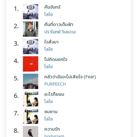
คืนจันทร์
1.
โลโซ
คืนที่ดาวเต็มฟ้า
2.
ปราโมทย์ วิเลปะนะ
ใจสั่งมา
3.
โลโซ
ไม่คิดนอกใจ
4.
โลโซ
กลัวว่าฉันจะไม่เสียใจ (Fear)
5.
PURPEECH
อะไรก็ยอม
6.
โลโซ
ซมซาน
7.
โลโซ
ความรัก
8.
bodyslam