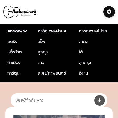
คอร์ดเพลง
คอร์ดเพลงง่ายๆ
คอร์ดเพลงโปรด
สตริง
แร็พ
สากล
เพื่อชีวิต
ลูกทุ่ง
ใต้
กำเมือง
ลาว
ลูกกรุง
การ์ตูน
ละคร/ภาพยนตร์
อีสาน