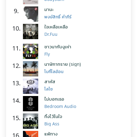
มานะ
9.
พงษ์สิทธิ์ คำภีร์
ใจเหลือเหลือ
10.
Dr.Fuu
ชาวนากับงูเห่า
11.
Fly
นาฬิกาทราย (sign)
12.
โบกี้ไลอ้อน
สาหัส
13.
โลโซ
ไม่บอกเธอ
14.
Bedroom Audio
ทิ้งไว้ในใจ
15.
Big Ass
แพ้ทาง
16.