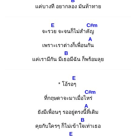
B
แค่บางที อยากลอง
มันท้าทาย
E
C#m
จะรวย
จะจนก็ไม่สำคัญ
A
เพราะเราต่างก็เพื่อนกัน
B
แค่เรามีกัน มีเธอ
มีฉัน ก็พร้อมลุย
E
* โอ้รอๆ
C#m
ที่กฤษดาจะมาเมื่อไหร่
A
ยังมีเพื่อนๆ รออยู่ตรงนี้ที่
เดิม
B
คุยกับใครๆ ก็ไม่เข้าใจเ
ท่าเธอ
E