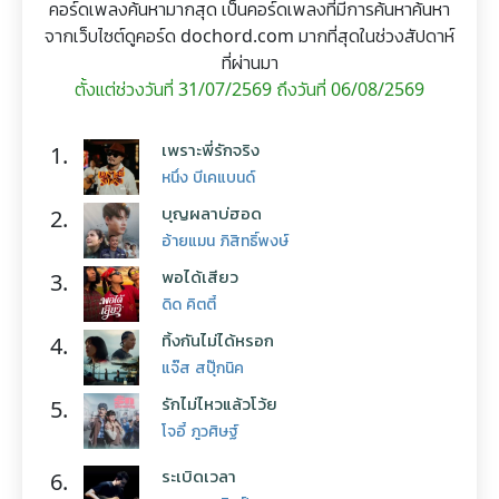
คอร์ดเพลงค้นหามากสุด เป็นคอร์ดเพลงที่มีการค้นหาค้นหา
จากเว็บไซต์ดูคอร์ด dochord.com มากที่สุดในช่วงสัปดาห์
ที่ผ่านมา
ตั้งแต่ช่วงวันที่ 31/07/2569 ถึงวันที่ 06/08/2569
เพราะพี่รักจริง
1.
หนึ่ง บีเคแบนด์
บุญผลาบ่ฮอด
2.
อ้ายแมน ภิสิทธิ์พงษ์
พอได้เสียว
3.
ดิด คิตตี้
ทิ้งกันไม่ได้หรอก
4.
แจ๊ส สปุ๊กนิค
รักไม่ไหวแล้วโว้ย
5.
โจอี้ ภูวศิษฐ์
ระเบิดเวลา
6.