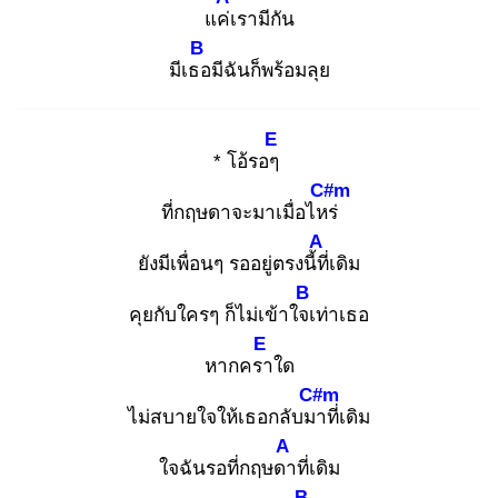
แค่เ
รามีกัน
B
มีเธอ
มีฉันก็พร้อมลุย
E
* โอ้รอๆ
C#m
ที่กฤษดาจะมาเมื่อไหร่
A
ยังมีเพื่อนๆ รออยู่ตรงนี้ที่
เดิม
B
คุยกับใครๆ ก็ไม่เข้าใจเ
ท่าเธอ
E
หากครา
ใด
C#m
ไม่สบายใจให้เธอกลับมา
ที่เดิม
A
ใจฉันรอที่กฤษดา
ที่เดิม
B