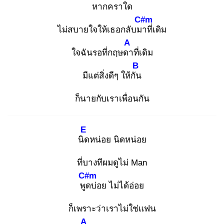
หากครา
ใด
C#m
ไม่สบายใจให้เธอกลับมา
ที่เดิม
A
ใจฉันรอที่กฤษดา
ที่เดิม
B
มีแต่สิ่งดีๆ ให้กัน
ก็นายกับเราเพื่อนกัน
E
นิด
หน่อย นิดหน่อย
ที่บางทีผมดูไม่ Man
C#m
พูด
บ่อย ไม่ได้อ่อย
ก็เพราะว่าเราไม่ใช่แฟน
A