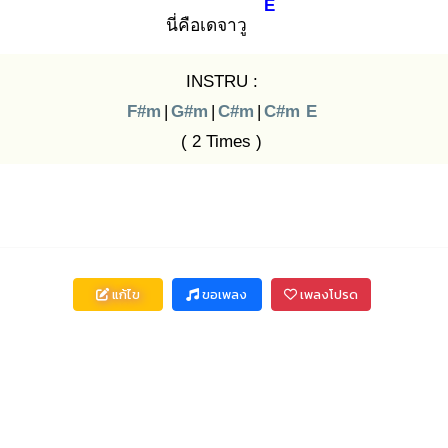
E
นี่คือเดจาวู
INSTRU :
F#m
|
G#m
|
C#m
|
C#m
E
( 2 Times )
แก้ไข
ขอเพลง
เพลงโปรด