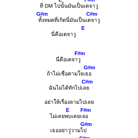
ที่ DM ไปนั้
นมันเป็นเดจ
าวู
G#m
C#m
ทั้ง
หมดที่เกิดนี่มันเป็นเดจ
าวู
E
นี่คือเดจาวู
F#m
นี่คือเดจาวู
G#m
ถ้าไม่เชื่อตามใจเธอ
C#m
ฉันไม่ได้ทักไปเลย
อย่าให้เรื่องลามไปเลย
E
F#m
ไม่เคยพบ
เคยเจอ
G#m
เธออย่าวู่วามไป