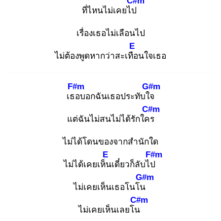
C#m
ที่ไหนไม่เคยไป
เรื่องเธอไม่เลือนไป
E
ไม่ต้องพูดหากว่าสะเทือ
นใจเธอ
F#m
G#m
เธอ
บอกฉันเธอประทับใจ
C#m
แต่ฉันไม่สนไม่ได้รักใคร
ไม่ได้โดนของจากสำนักใด
E
F#m
ไม่ได้เคยเห็น
เดี๋ยวก็ลับไป
G#m
ไม่เคยเห็นเธอโนโน
C#m
ไม่เคยเห็นเลยโน