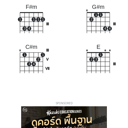
F#m
G#m
x
1
1
1
1
1
1
2
III
III
3
4
4
4
C#m
E
III
x
o
o
o
1
1
1
2
V
2
3
3
4
III
VII
SPONSORED