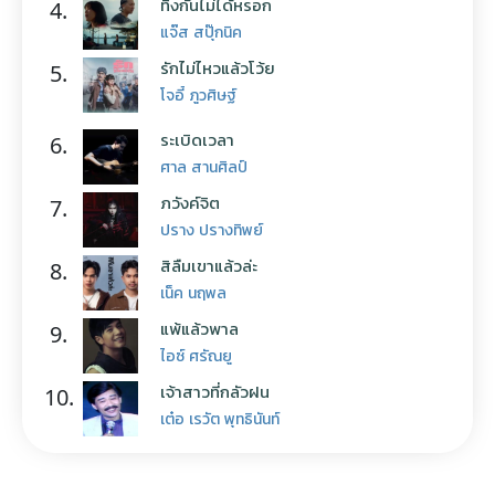
ทิ้งกันไม่ได้หรอก
4.
แจ๊ส สปุ๊กนิค
รักไม่ไหวแล้วโว้ย
5.
โจอี้ ภูวศิษฐ์
ระเบิดเวลา
6.
ศาล สานศิลป์
ภวังค์จิต
7.
ปราง ปรางทิพย์
สิลืมเขาแล้วล่ะ
8.
เน็ค นฤพล
แพ้แล้วพาล
9.
ไอซ์ ศรัณยู
เจ้าสาวที่กลัวฝน
10.
เต๋อ เรวัต พุทธินันท์