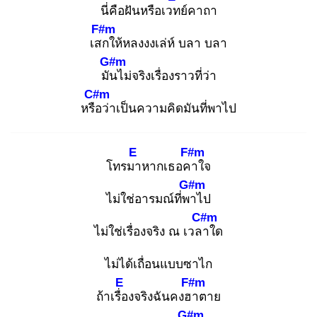
นี่คือฝันหรือเวท
ย์คาถา
F#m
เสก
ให้หลงงงเล่ห์ บลา บลา
G#m
มัน
ไม่จริงเรื่องราวที่ว่า
C#m
หรือ
ว่าเป็นความคิดมันที่พาไป
E
F#m
โทรมา
หากเธอคา
ใจ
G#m
ไม่ใช่อารมณ์ที่พา
ไป
C#m
ไม่ใช่เรื่องจริง ณ​ เวลา
ใด
ไม่ได้เถื่อนแบบซาไก
E
F#m
ถ้าเรื่อ
งจริงฉันคงฮา
ตาย
G#m