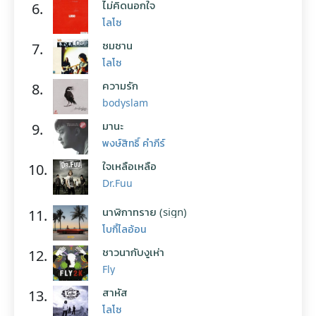
ไม่คิดนอกใจ
6.
โลโซ
ซมซาน
7.
โลโซ
ความรัก
8.
bodyslam
มานะ
9.
พงษ์สิทธิ์ คำภีร์
ใจเหลือเหลือ
10.
Dr.Fuu
นาฬิกาทราย (sign)
11.
โบกี้ไลอ้อน
ชาวนากับงูเห่า
12.
Fly
สาหัส
13.
โลโซ