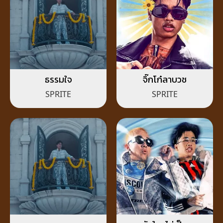
ธรรมใจ
จิ๊กโก๋ลาบวช
SPRITE
SPRITE