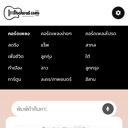
คอร์ดเพลง
คอร์ดเพลงง่ายๆ
คอร์ดเพลงโปรด
สตริง
แร็พ
สากล
เพื่อชีวิต
ลูกทุ่ง
ใต้
กำเมือง
ลาว
ลูกกรุง
การ์ตูน
ละคร/ภาพยนตร์
อีสาน