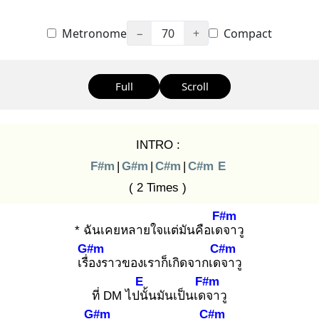
Metronome
−
70
+
Compact
Full
Scroll
INTRO :
F#m
|
G#m
|
C#m
|
C#m
E
( 2 Times )
F#m
* ฉันเคยหลายใจแต่มันคือเดจ
าวู
G#m
C#m
เรื่อ
งราวของเราก็เกิดจากเดจ
าวู
E
F#m
ที่ DM ไปนั้
นมันเป็นเดจ
าวู
G#m
C#m