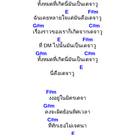
ทั้ง
หมดที่เกิดนี่มันเป็นเดจ
าวู
E
F#m
ฉันเคยหลายใจแ
ต่มันคือเดจ
าวู
G#m
C#m
เรื่อ
งราวของเราก็เกิดจากเดจ
าวู
E
F#m
ที่ DM ไปนั้
นมันเป็นเดจ
าวู
G#m
C#m
ทั้ง
หมดที่เกิดนี่มันเป็นเดจ
าวู
E
นี่คือเดจาวู
F#m
งง
อยู่ในมิตรเดจา
G#m
คง
จะผิดย้อนทิศเวลา
C#m
ที่ทั
กเธอไม่เจตนา
E