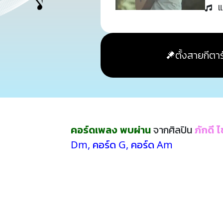
แ
ตั้งสายกีตาร
คอร์ดเพลง พบผ่าน
จากศิลปิน
ภักดี 
Dm
,
คอร์ด G
,
คอร์ด Am