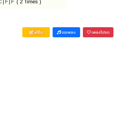
C
|
F
|
F
( 2 Times )
แก้ไข
ขอเพลง
เพลงโปรด