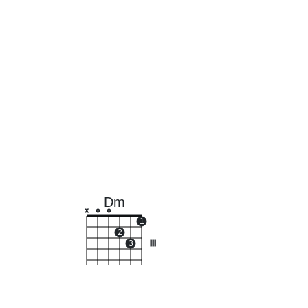
Dm
x
o
o
1
2
3
III