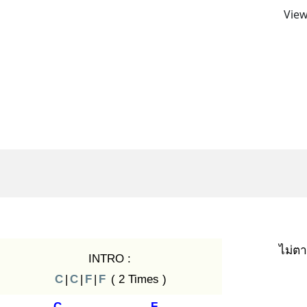
View
ไม่ต
INTRO :
C
|
C
|
F
|
F
( 2 Times )
C
F