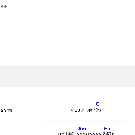
A+
C
จธรรม
ต้องวาวตะวัน
Am
Em
แค่ได้มีเวลา
บอกลา ก็ดีใ
จ