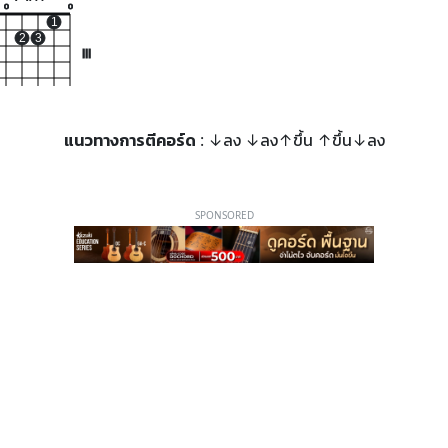
o
o
1
2
3
III
แนวทางการตีคอร์ด
: ↓ลง ↓ลง↑ขึ้น ↑ขึ้น↓ลง
SPONSORED