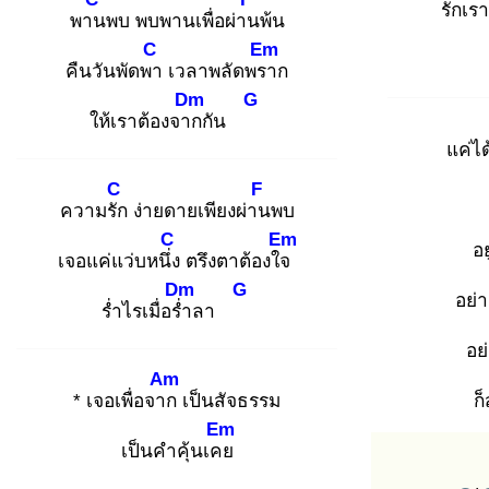
รักเรา
พาน
พบ พบพานเพื่อผ่าน
พ้น
C
Em
คืนวันพัดพา
เวลาพลัดพรา
ก
Dm
G
ให้เราต้องจาก
กัน
แค่ได
C
F
ความรัก
ง่ายดายเพียงผ่าน
พบ
C
Em
อย
เจอแค่แว่บหนึ่ง
ตรึงตาต้องใจ
Dm
G
อย่
ร่ำไรเมื่อร่ำ
ลา
อย่
Am
* เจอเพื่อจาก
เป็นสัจธรรม
ก
Em
เป็นคำคุ้นเคย