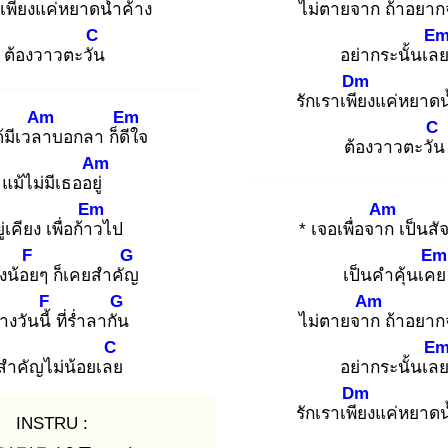
เพีย
งแค่หยาดน้ำค้าง
ไม่ตายจาก
ถ้าอยาก
C
E
ต้องวาวตะวัน
อย่ากระนั้นเล
Dm
รักเราเพีย
งแค่หยาดน
Am
Em
C
้มีเวลา
บอกลา ก็ดีใ
จ
ต้องวาวตะวัน
Am
แม้ไม่มีเธออยู่
Em
Am
ู่เคียง เพื่อก้าว
ไป
* เจอเพื่อจาก
เป็นสั
F
G
Em
างน้อย
ๆ ก็เคยสำคัญ
เป็นคำคุ้นเคย
F
G
Am
างวันนี้
ที่ร่ำลากัน
ไม่ตายจาก
ถ้าอยาก
C
E
็สำคัญไม่น้อยเลย
อย่ากระนั้นเล
Dm
รักเราเพีย
งแค่หยาดน
INSTRU :