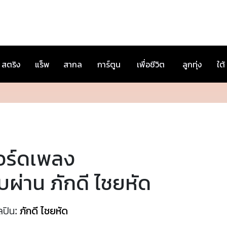
สตริง
แร็พ
สากล
การ์ตูน
เพื่อชีวิต
ลูกทุ่ง
ใต้
อร์ดเพลง
ผ่าน ภักดี ไชยหัด
ลปิน:
ภักดี ไชยหัด