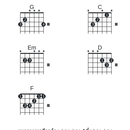
G
C
o
o
o
x
o
o
1
2
2
3
4
III
3
III
Em
D
o
o
o
o
x
o
o
2
3
1
2
III
3
III
F
1
1
1
2
3
4
III