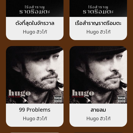
ดังที่สุดในจักรวาล
เรือสำราญราตรีอมตะ
Hugo ฮิวโก้
Hugo ฮิวโก้
99 Problems
สายลม
Hugo ฮิวโก้
Hugo ฮิวโก้