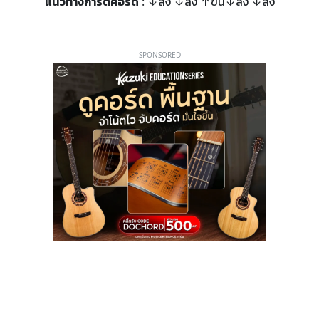
แนวทางการตีคอร์ด
: ↓ลง ↓ลง ↑ขึ้น↓ลง ↓ลง
SPONSORED