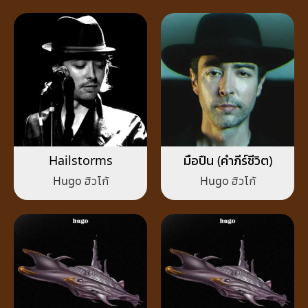
Hailstorms
มือปืน (คำภีร์ชีวิต)
Hugo ฮิวโก้
Hugo ฮิวโก้