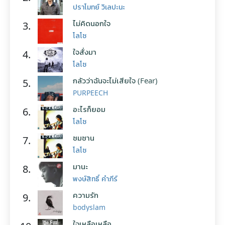
ปราโมทย์ วิเลปะนะ
ไม่คิดนอกใจ
3.
โลโซ
ใจสั่งมา
4.
โลโซ
กลัวว่าฉันจะไม่เสียใจ (Fear)
5.
PURPEECH
อะไรก็ยอม
6.
โลโซ
ซมซาน
7.
โลโซ
มานะ
8.
พงษ์สิทธิ์ คำภีร์
ความรัก
9.
bodyslam
ใจเหลือเหลือ