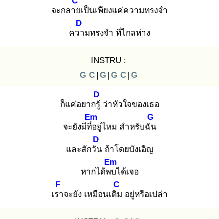
C
จะกลาย
เป็นเพียงแค่ความทรงจำ
D
ควา
มทรงจำ ที่ไกลห่าง
INSTRU :
G
C
|
G
|
G
C
|
G
D
ก็แค่อยากรู้
ว่าหัวใจของเธอ
Em
G
จะยังมีที่อ
ยู่ไหม สำหรับฉัน
D
และสักวัน
ถ้าโดยบังเอิญ
Em
หากได้พบ
ได้เจอ
F
C
เรา
จะยัง เหมือนเดิม
อยู่หรือเปล่า