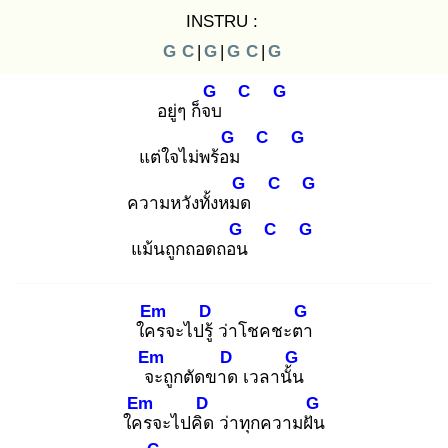
INSTRU :
G
C
|
G
|
G
C
|
G
G
C
G
อยู่ๆ ก็จบ
G
C
G
แต่ใจไม่พร้อม
G
C
G
ความหวังทั้งหมด
G
C
G
แม้นถูกถอดถอน
Em
D
G
ใคร
จะไปรู้
ว่าโชคชะตา
Em
D
G
จะ
ถูกตัดขาด
เวลานั้น
Em
D
G
ใคร
จะไปคิด
ว่าทุกความฝัน