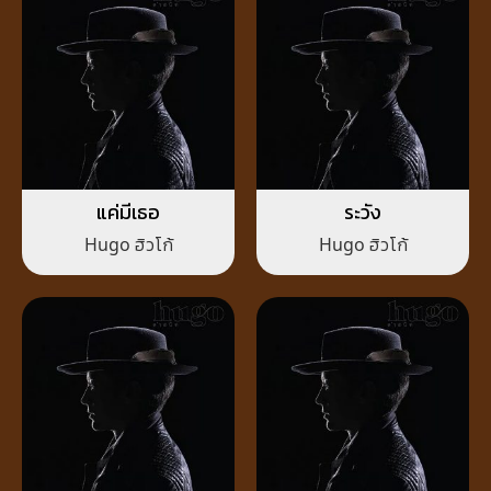
แค่มีเธอ
ระวัง
Hugo ฮิวโก้
Hugo ฮิวโก้