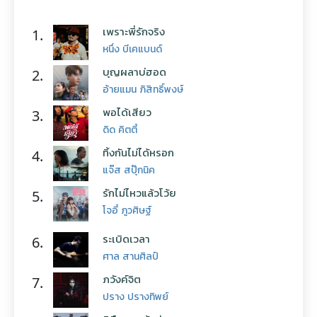
เพราะพี่รักจริง
1.
หนึ่ง บีเคแบนด์
บุญผลาบ่ฮอด
2.
อ้ายแมน ภิสิทธิ์พงษ์
พอได้เสียว
3.
ดิด คิตตี้
ทิ้งกันไม่ได้หรอก
4.
แจ๊ส สปุ๊กนิค
รักไม่ไหวแล้วโว้ย
5.
โจอี้ ภูวศิษฐ์
ระเบิดเวลา
6.
ศาล สานศิลป์
ภวังค์จิต
7.
ปราง ปรางทิพย์