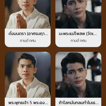
ดั่งมนตรา (อาศรมฤาษี
นะพระแม่โพสพ (วัดเขา
เณร)
ไม้แดง)
กานต์ ทศน
กานต์ ทศน
พระพุทธเจ้า 5 พระองค์
ถ้าโลกมันกลมทำไมเธอ