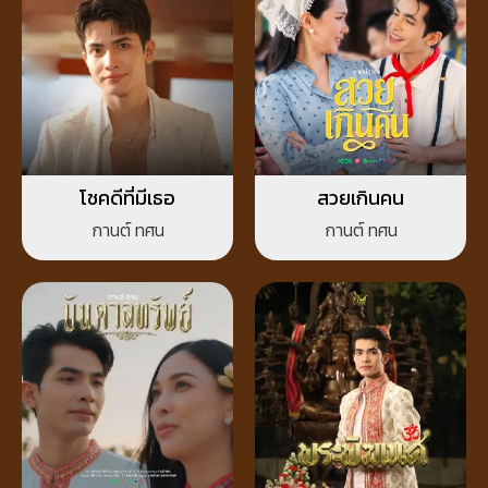
โชคดีที่มีเธอ
สวยเกินคน
กานต์ ทศน
กานต์ ทศน