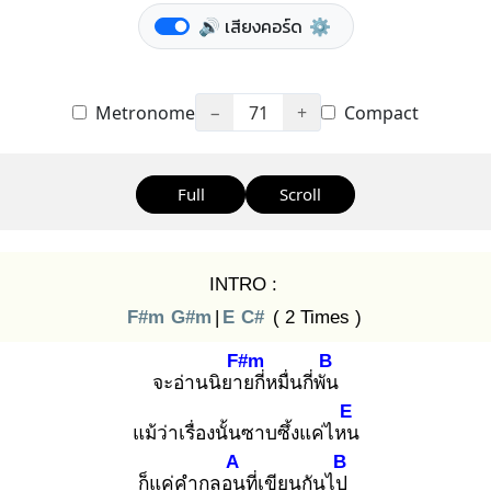
🔊 เสียงคอร์ด
⚙️
Metronome
−
71
+
Compact
Full
Scroll
INTRO :
F#m
G#m
|
E
C#
( 2 Times )
F#m
B
จะอ่านนิยาย
กี่หมื่นกี่พัน
E
แม้ว่าเรื่องนั้นซาบซึ้งแค่ไหน
A
B
ก็แค่คำกลอน
ที่เขียนกันไป