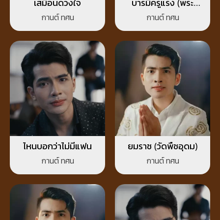
เสมือนดวงใจ
บารมีครูแรง (พระ
อาจารย์แจ้)
กานต์ ทศน
กานต์ ทศน
ไหนบอกว่าไม่มีแฟน
ยมราช (วัดพืชอุดม)
กานต์ ทศน
กานต์ ทศน