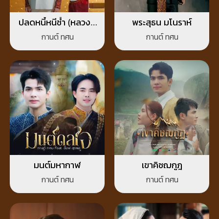
ปลดหนี้หนีช้ำ (หลวงปู่
พระสุธน มโนราห์
ศิลา)
กานต์ ทศน
กานต์ ทศน
มนต์มหากาฬ
เขาคิชฌกูฎ
กานต์ ทศน
กานต์ ทศน