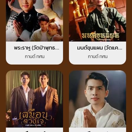
พระราหู (วัดป่าพุทธ
มนต์ขุนแผน (วัดแค
ญาณ)
สุพรรณบุรี)
กานต์ ทศน
กานต์ ทศน