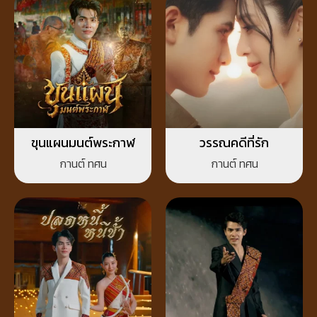
ขุนแผนมนต์พระกาฬ
วรรณคดีที่รัก
กานต์ ทศน
กานต์ ทศน