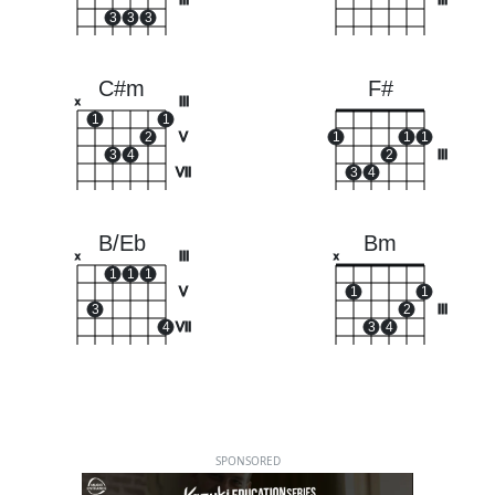
III
III
3
3
3
C#m
F#
III
x
1
1
2
V
1
1
1
3
4
2
III
VII
3
4
B/Eb
Bm
III
x
x
1
1
1
V
1
1
3
2
III
4
VII
3
4
SPONSORED