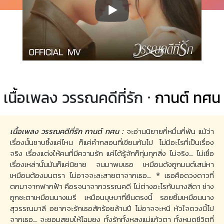
เนื้อเพลง วรรณคดีที่รัก ·
กานต์ ทศน
เนื้อเพลง วรรณคดีที่รัก กานต์ ทศน :
จะอ่านนิยายกี่หมื่นกี่พัน แม้ว่า
เรื่องนั้นซาบซึ้งแค่ไหน ก็แค่คำกลอนที่เขียนกันไป ไม่มีอะไรที่เป็นเรื่อง
จริง เรื่องแต่งให้คนที่มีความรัก แค่ได้รู้จักก็ทุ่มทุกสิ่ง ไม่จริง.. ไม่เชื่อ
เรื่องเหล่านั้นมันก็แค่นิยาย จนมาพบเธอ เหมือนดังถูกมนต์เสน่หา
เหมือนต้องมนตรา ไม่อาจจะละสายตาจากเธอ.. * เธอคือดวงดาวที่
ตกมาจากฟากฟ้า คือรจนาจากวรรณคดี ไม่ต่างอะไรกับนางสีดา ช่าง
ถูกชะตาเหมือนนางเมรี เหมือนบุษบาที่ยืนตรงนี้ รอยยิ้มเหมือนนาง
สุวรรณมาลี อยากจะรักเธอสักร้อยล้านปี ไม่อาจจะหนี หัวใจดวงนี้ไป
จากเธอ.. จะยอมสยบให้โฉมยง ทั้งรักทั้งหลงแม่แก้วตา ทั้งหมดชีวิตที่