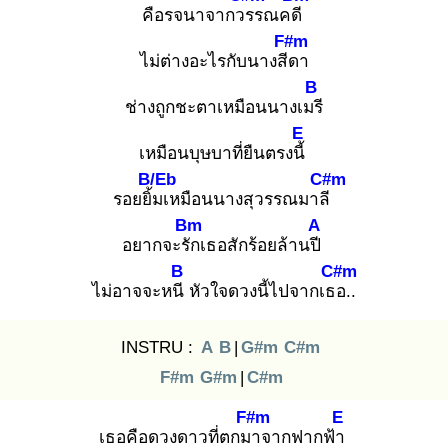
คือรจนาจากวร
รณคดี
F#m
ไม่ต่างอะไรกับนางสีด
า
B
ช่างถูกชะตาเหมือนนางเมรี
E
เหมือนบุษบาที่ยืนตรงนี้
B/Eb
C#m
รอยยิ้ม
เหมือนนางสุวรรณมาลี
Bm
A
อยากจะรัก
เธอสักร้อยล้านปี
B
C#m
ไม่อาจจะหนี
หัวใจดวงนี้ไปจากเธอ
..
INSTRU :
A
B
|
G#m
C#m
F#m
G#m
|
C#m
F#m
E
เธอคือดวงดาวที่ตกมา
จากฟากฟ้า