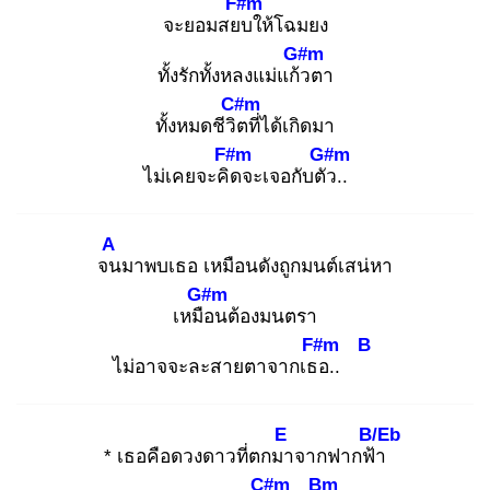
F#m
จะยอมสยบ
ให้โฉมยง
G#m
ทั้งรักทั้งหลงแม่แก้ว
ตา
C#m
ทั้งหมดชีวิต
ที่ได้เกิดมา
F#m
G#m
ไม่เคยจะคิด
จะเจอกับตัว
..
A
จน
มาพบเธอ เหมือนดังถูกมนต์เสน่หา
G#m
เหมือ
นต้องมนตรา
F#m
B
ไม่อาจจะละสายตาจากเธอ
..
E
B/Eb
* เธอคือดวงดาวที่ตกมา
จากฟากฟ้า
C#m
Bm