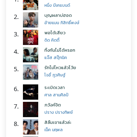
หนึ่ง บีเคแบนด์
บุญผลาบ่ฮอด
2.
อ้ายแมน ภิสิทธิ์พงษ์
พอได้เสียว
3.
ดิด คิตตี้
ทิ้งกันไม่ได้หรอก
4.
แจ๊ส สปุ๊กนิค
รักไม่ไหวแล้วโว้ย
5.
โจอี้ ภูวศิษฐ์
ระเบิดเวลา
6.
ศาล สานศิลป์
ภวังค์จิต
7.
ปราง ปรางทิพย์
สิลืมเขาแล้วล่ะ
8.
เน็ค นฤพล