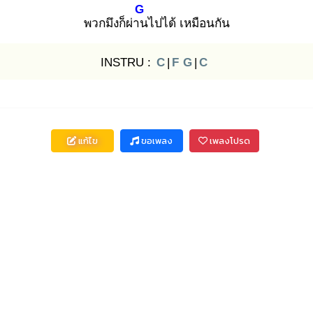
G
พวกมึงก็ผ่าน
ไปได้ เหมือนกัน
INSTRU :
C
|
F
G
|
C
แก้ไข
ขอเพลง
เพลงโปรด