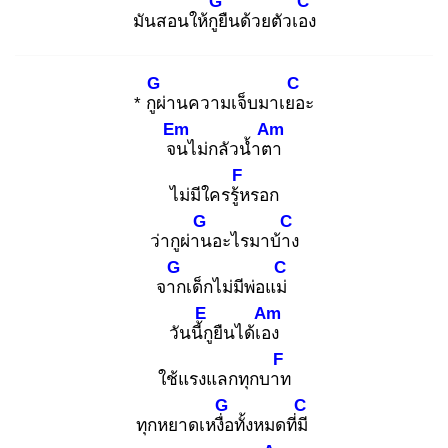
G
C
มันสอนให้กูยื
นด้วยตัวเอง
G
C
* กูผ่
านความเจ็บมาเยอ
ะ
Em
Am
จน
ไม่กลัวน้ำตา
F
ไม่มีใครรู้ห
รอก
G
C
ว่ากูผ่าน
อะไรมาบ้าง
G
C
จาก
เด็กไม่มีพ่อแม่
E
Am
วันนี้กู
ยืนได้เอง
F
ใช้แรงแลกทุกบาท
G
C
ทุกหยาดเหงื่อ
ทั้งหมดที่มี