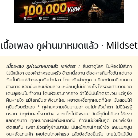
เนื้อเพลง กูผ่านมาหมดแล้ว ·
Mildset
เนื้อเพลง กูผ่านมาหมดแล้ว Mildset :
ลืมตาดูโลก ในห้องไม้สีเทา
ไม่มีแม้เงา ของคำว่าครอบครัว ข้าวหนึ่งจาน ต้องหารกินทั้งวัน แต่บาง
วันนั้นกินแค่ข้าวคลุกกับน้ำปลา โตมากับคำดูถูก เหยียดกันเหมือนหมา
ข้างทาง ชีวิตมันแสนเลือนลาง เหมือนกูไม่มีค่าอะไร ใส่รองเท้าขาดขาด
เดินลุยฝนไปทำงาน โดนหัวเราะถากถาง ว่าไอ้นี่มันโคตรจะจน แต่กูยัง
ฝืนหายใจ แม้โลกมันจะพังแค่ไหน หยาดเหงื่อทุกหยดที่ไหล มันสอนให้
กูยืนด้วยตัวเอง * กูผ่านความเจ็บมาเยอะ จนไม่กลัวน้ำตา ไม่มีใครรู้
หรอก ว่ากูผ่านอะไรมาบ้าง จากเด็กไม่มีพ่อแม่ วันนี้กูยืนได้เอง ใช้แรง
แลกทุกบาท ทุกหยาดเหงื่อทั้งหมดที่มี ถ้าวันนี้มึงเห็นกูดี อย่าพึ่งรีบ
ตัดสินกัน เพราะชีวิตที่กูผ่านมานั้น มันหนักเกินใครเข้าใจ เคยแบกปูน
จนหลังแทบหัก เคยโดนโกงค่าแรง แล้วยังต้องยิ้มรับ เคยไม่มีแม้เงิน