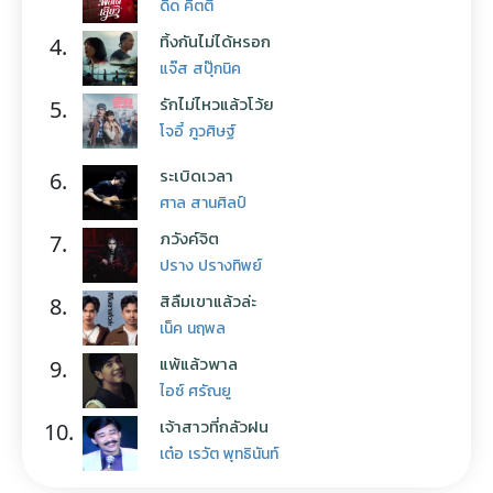
ดิด คิตตี้
ทิ้งกันไม่ได้หรอก
4.
แจ๊ส สปุ๊กนิค
รักไม่ไหวแล้วโว้ย
5.
โจอี้ ภูวศิษฐ์
ระเบิดเวลา
6.
ศาล สานศิลป์
ภวังค์จิต
7.
ปราง ปรางทิพย์
สิลืมเขาแล้วล่ะ
8.
เน็ค นฤพล
แพ้แล้วพาล
9.
ไอซ์ ศรัณยู
เจ้าสาวที่กลัวฝน
10.
เต๋อ เรวัต พุทธินันท์