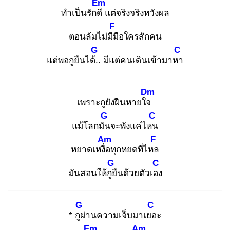
Em
ทำเป็นรักดี
แต่จริงจริงหวังผล
F
ตอนล้มไม่มีมื
อใครสักคน
G
C
แต่พอกูยืนได้..
มีแต่คนเดินเข้ามาหา
Dm
เพราะกูยังฝืนหายใจ
G
C
แม้โลกมัน
จะพังแค่ไหน
Am
F
หยาดเหงื่อ
ทุกหยดที่ไหล
G
C
มันสอนให้กูยื
นด้วยตัวเอง
G
C
* กูผ่
านความเจ็บมาเยอ
ะ
Em
Am