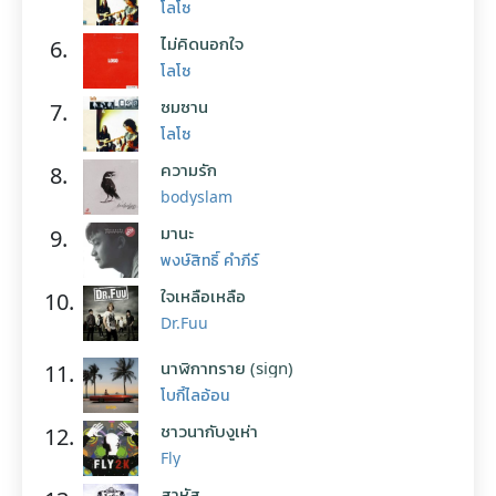
โลโซ
ไม่คิดนอกใจ
6.
โลโซ
ซมซาน
7.
โลโซ
ความรัก
8.
bodyslam
มานะ
9.
พงษ์สิทธิ์ คำภีร์
ใจเหลือเหลือ
10.
Dr.Fuu
นาฬิกาทราย (sign)
11.
โบกี้ไลอ้อน
ชาวนากับงูเห่า
12.
Fly
สาหัส