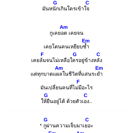
G
C
มันหนัก
เกินใครเข้าใจ
Am
กูเคยอด
เคยจน
Em
เคยโดนคนเหยียบซ้ำ
F
G
C
เคยล้ม
จนไม่เหลือใคร
อยู่ข้างหลัง
Am
Em
แต่ทุกบาดแผล
ในชีวิตที่แสนระยำ
F
มันเปลี่ยนคนที่ไม่มี
อะไร
G
C
ให้ยื
นอยู่ได้ ด้วยตัวเอง
..
G
C
* กูผ่
านความเจ็บมาเยอ
ะ