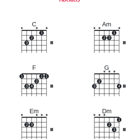
C
Am
x
o
o
x
o
o
1
1
2
2
3
3
III
III
F
G
o
o
o
1
1
1
2
2
3
4
III
3
4
III
Em
Dm
o
o
o
o
x
o
o
1
2
3
2
III
3
III