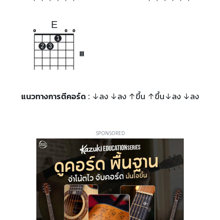
E
o
o
o
1
2
3
III
แนวทางการตีคอร์ด
: ↓ลง ↓ลง ↑ขึ้น ↑ขึ้น↓ลง ↓ลง
SPONSORED