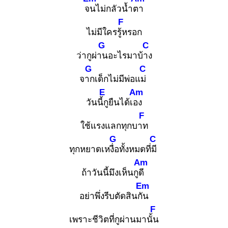
จน
ไม่กลัวน้ำตา
F
ไม่มีใครรู้ห
รอก
G
C
ว่ากูผ่าน
อะไรมาบ้าง
G
C
จาก
เด็กไม่มีพ่อแม่
E
Am
วันนี้กู
ยืนได้เอง
F
ใช้แรงแลกทุกบาท
G
C
ทุกหยาดเหงื่อ
ทั้งหมดที่มี
Am
ถ้าวันนี้มึงเห็นกูดี
Em
อย่าพึ่งรีบตัดสินกัน
F
เพราะชีวิตที่กูผ่านมานั้น