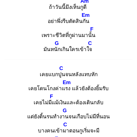
Am
ถ้าวันนี้มึงเห็นกูดี
Em
อย่าพึ่งรีบตัดสินกัน
F
เพราะชีวิตที่กูผ่านมานั้น
G
C
มันหนัก
เกินใครเข้าใจ
C
เคยแบกปูน
จนหลังแทบหัก
Em
เคยโดนโกงค่าแรง
แล้วยังต้องยิ้มรับ
F
เคยไม่มีแ
ม้เงินและต้องเดินกลับ
G
แต่ยังดิ้นรนทำงาน
จนเกือบไม่มีที่นอน
C
บางคนเข้ามา
ตอนกูเริ่มจะมี