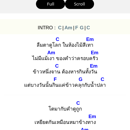
Full
Scroll
INTRO :
C
|
Am
|
F
G
|
C
C
Em
ลืมตาดูโลก
ในห้องไม้สีเทา
Am
Em
ไม่มีแม้เงา
ของคำว่าครอบครัว
C
Em
ข้าวหนึ่งจาน
ต้องหารกินทั้งวัน
F
G
C
แต่บางวันนั้นกิน
แค่ข้าวคลุก
กับน้ำปลา
C
โตมากับคำดูถูก
Em
เหยียดกันเหมือนหมาข้างทาง
Am