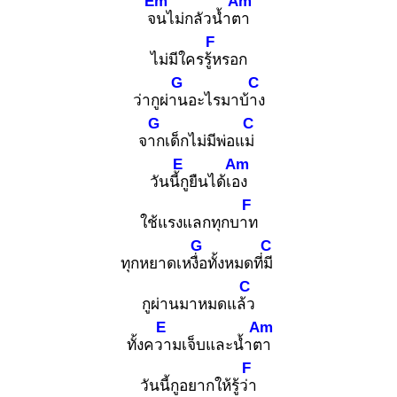
Em
Am
จน
ไม่กลัวน้ำตา
F
ไม่มีใครรู้ห
รอก
G
C
ว่ากูผ่าน
อะไรมาบ้าง
G
C
จาก
เด็กไม่มีพ่อแม่
E
Am
วันนี้กู
ยืนได้เอง
F
ใช้แรงแลกทุกบาท
G
C
ทุกหยาดเหงื่อ
ทั้งหมดที่มี
C
กูผ่านมาหมดแล้ว
E
Am
ทั้งควา
มเจ็บและน้ำตา
F
วันนี้กูอยากให้รู้ว่า