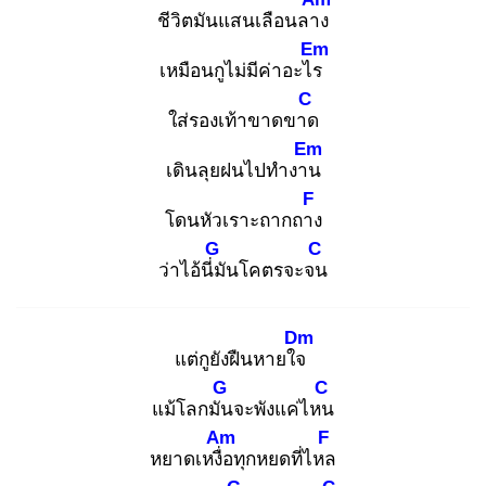
ชีวิตมันแสนเลือนลาง
Em
เหมือนกูไม่มีค่าอะไร
C
ใส่รองเท้าขาดขาด
Em
เดินลุยฝนไปทำงาน
F
โดนหัวเราะถากถาง
G
C
ว่าไอ้นี่มั
นโคตรจะจน
Dm
แต่กูยังฝืนหายใจ
G
C
แม้โลกมัน
จะพังแค่ไหน
Am
F
หยาดเหงื่อ
ทุกหยดที่ไหล