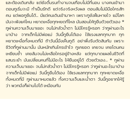
และต้องเดินกลับ แต่ยังดิ้นรนทำงานจนเกือบไม่มีที่นอน บางคนเข้ามา
ตอนกูเริ่มจะมี ทำเป็นรักดี แต่จริงจริงหวังผล ตอนล้มไม่มีมือใครสัก
คน แต่พอกูยืนได้.. มีแต่คนเดินเข้ามาหา เพราะกูยังฝืนหายใจ แม้โลก
มันจะพังแค่ไหน หยาดเหงื่อทุกหยดที่ไหล มันสอนให้กูยืนด้วยตัวเอง *
กูผ่านความเจ็บมาเยอะ จนไม่กลัวน้ำตา ไม่มีใครรู้หรอก ว่ากูผ่านอะไร
มาบ้าง จากเด็กไม่มีพ่อแม่ วันนี้กูยืนได้เอง ใช้แรงแลกทุกบาท ทุก
หยาดเหงื่อทั้งหมดที่มี ถ้าวันนี้มึงเห็นกูดี อย่าพึ่งรีบตัดสินกัน เพราะ
ชีวิตที่กูผ่านมานั้น มันหนักเกินใครเข้าใจ กูเคยอด เคยจน เคยโดนคน
เหยียบซ้ำ เคยล้มจนไม่เหลือใครอยู่ข้างหลัง แต่ทุกบาดแผลในชีวิตที่
แสนระยำ มันเปลี่ยนคนที่ไม่มีอะไร ให้ยืนอยู่ได้ ด้วยตัวเอง.. * กูผ่าน
ความเจ็บมาเยอะ จนไม่กลัวน้ำตา ไม่มีใครรู้หรอก ว่ากูผ่านอะไรมาบ้าง
จากเด็กไม่มีพ่อแม่ วันนี้กูยืนได้เอง ใช้แรงแลกทุกบาท ทุกหยาดเหงื่อ
ทั้งหมดที่มี กูผ่านมาหมดแล้ว ทั้งความเจ็บและน้ำตา วันนี้กูอยากให้รู้
ว่า พวกมึงก็ผ่านไปได้ เหมือนกัน