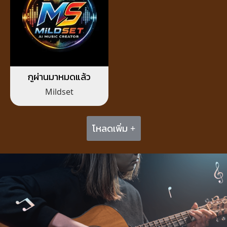
กูผ่านมาหมดแล้ว
Mildset
โหลดเพิ่ม +