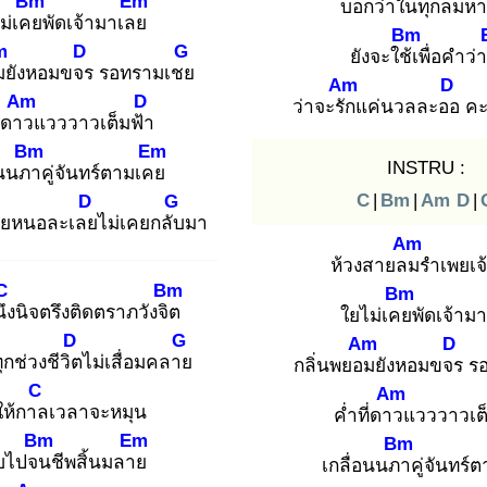
Bm
Em
บอกว่าในทุ
กลมหา
ม่เคย
พัดเจ้ามาเลย
Bm
m
D
G
ยังจะใช้เ
พื่อคำว่
ม
ยังหอมขจร
รอทรามเชย
Am
D
Am
D
ว่าจะรัก
แค่นวลละออ
คะ
ี่ดาว
แวววาวเต็มฟ้า
Bm
Em
INSTRU :
อนนภา
คู่จันทร์ตามเคย
C
|
Bm
|
Am
D
|
D
G
ยหนอละเลย
ไม่เคยกลับ
มา
Am
ห้วงสายลม
รำเพยเจ้
C
Bm
Bm
ึง
นิจตรึงติดตราภวังจิต
ใยไม่เคย
พัดเจ้าม
D
G
Am
D
ุกช่วงชีวิต
ไม่เสื่อมคลาย
กลิ่นพยอม
ยังหอมขจร
รอ
C
Am
ให้กาล
เวลาจะหมุน
ค่ำที่ดาว
แวววาวเต็
Bm
Em
Bm
บไปจน
ชีพสิ้นมลาย
เกลื่อนนภา
คู่จันทร์