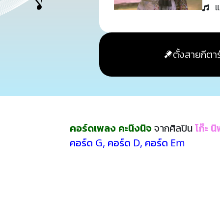
แ
ตั้งสายกีตาร
คอร์ดเพลง คะนึงนิจ
จากศิลปิน
โก๊ะ น
คอร์ด G
,
คอร์ด D
,
คอร์ด Em