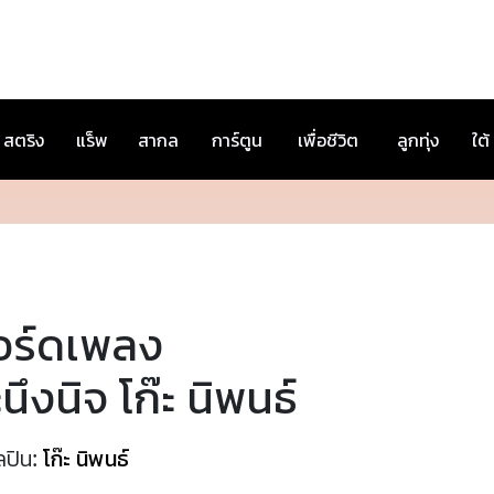
สตริง
แร็พ
สากล
การ์ตูน
เพื่อชีวิต
ลูกทุ่ง
ใต้
อร์ดเพลง
นึงนิจ โก๊ะ นิพนธ์
ลปิน:
โก๊ะ นิพนธ์