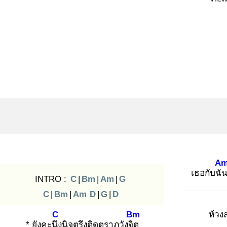
A
เธอกับฉั
INTRO :
C
|
Bm
|
Am
|
G
C
|
Bm
|
Am
D
|
G
|
D
C
Bm
ห้ว
* ยังคะนึง
นิจตรึงติดตราภวังจิต