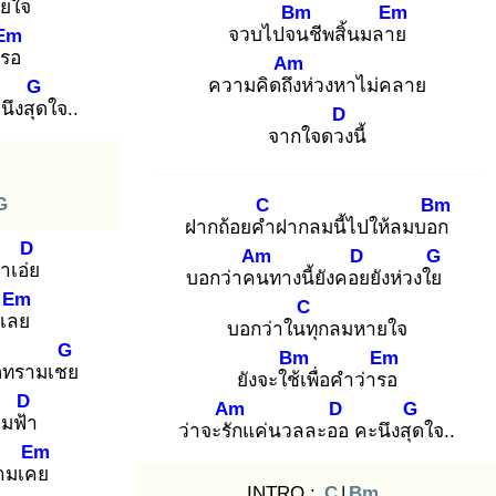
ยใจ
Bm
Em
จวบไปจน
ชีพสิ้นมลาย
Em
ารอ
Am
ความคิดถึง
ห่วงหาไม่คลาย
G
นึงสุด
ใจ..
D
จากใจดวง
นี้
G
C
Bm
ฝากถ้อยคำ
ฝากลมนี้ไปให้ลมบอก
D
Am
D
G
าเอ่ย
บอกว่าคน
ทางนี้ยังคอย
ยังห่วงใย
Em
C
าเลย
บอกว่าในทุ
กลมหายใจ
G
Bm
Em
ทรามเชย
ยังจะใช้เ
พื่อคำว่ารอ
D
Am
D
G
มฟ้า
ว่าจะรัก
แค่นวลละออ
คะนึงสุด
ใจ..
Em
ตามเคย
INTRO :
C
|
Bm