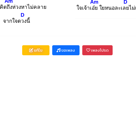
Am
Am
D
ิดถึง
ห่วงหาไม่คลาย
ใจเจ้าเอ๋ย
ใยหนอละเลย
ไม
D
จากใจดวง
นี้
แก้ไข
ขอเพลง
เพลงโปรด