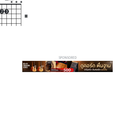
o
o
o
2
3
III
SPONSORED