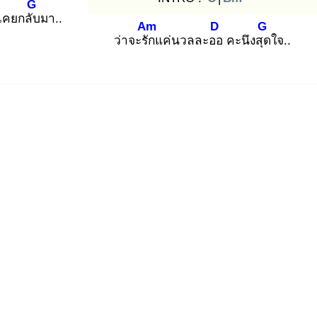
G
่เคยกลับ
มา..
Am
D
G
ว่าจะรัก
แค่นวลละออ
คะนึงสุด
ใจ..