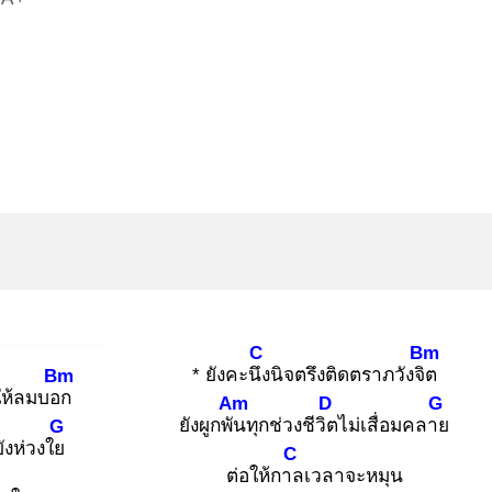
C
Bm
* ยังคะนึง
นิจตรึงติดตราภวังจิต
Bm
ให้ลมบอก
Am
D
G
ยังผูกพัน
ทุกช่วงชีวิต
ไม่เสื่อมคลาย
G
ยังห่วงใย
C
ต่อให้กาล
เวลาจะหมุน