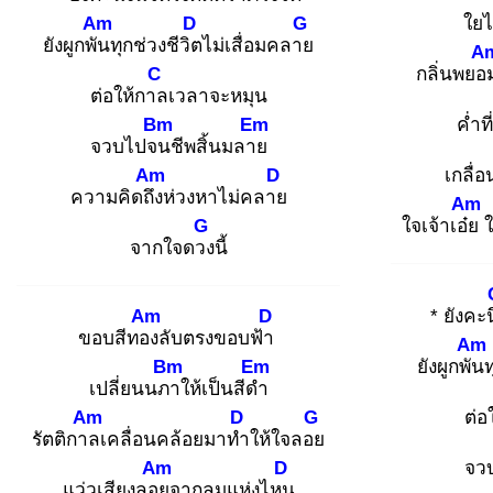
Am
D
G
ใยไ
ยังผูกพัน
ทุกช่วงชีวิต
ไม่เสื่อมคลาย
A
C
กลิ่นพยอ
ต่อให้กาล
เวลาจะหมุน
Bm
Em
ค่ำท
จวบไปจน
ชีพสิ้นมลาย
Am
D
เกลื่
ความคิดถึง
ห่วงหาไม่คลาย
Am
G
ใจเจ้าเอ๋ย
ใ
จากใจดวง
นี้
Am
D
* ยังคะน
ขอบสีทอง
ลับตรงขอบฟ้า
Am
Bm
Em
ยังผูกพัน
ท
เปลี่ยนนภา
ให้เป็นสีดำ
Am
D
G
ต่อ
รัตติกาล
เคลื่อนคล้อยมาทำ
ให้ใจลอย
Am
D
จว
แว่วเสียงลอย
จากลมแห่งไหน