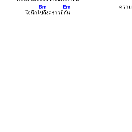
Bm
Em
ความค
ใจนึกไปถึ
งคราวมีกัน