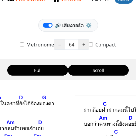
A
🔊 เสียงคอร์ด
⚙️
Metronome
−
64
+
Compact
Full
Scroll
m
D
G
น
ในคราที่ยัง
ได้จ้องมอง
ตา
C
ฝากถ้อยคำ
ฝากลมนี้ไป
Am
D
Am
D
บอกว่าคน
ทางนี้ยังคอย
งสายลม
รำเพยเจ้าเอ่ย
C