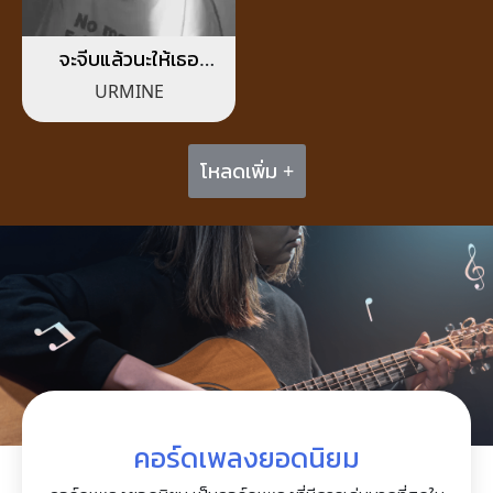
จะจีบแล้วนะให้เธอ
เตรียมใจให้พร้อม
URMINE
โหลดเพิ่ม +
คอร์ดเพลงยอดนิยม