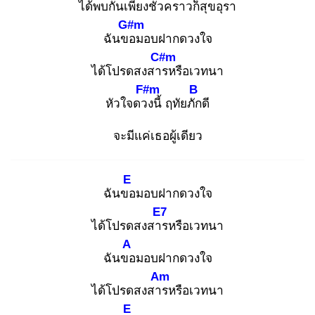
ได้พบกันเพียงชั่วคราว
ก็สุขอุรา
G#m
ฉันขอ
มอบฝากดวงใจ
C#m
ได้โปรดสงสาร
หรือเวทนา
F#m
B
หัวใจดวง
นี้ ฤทัยภัก
ดี
จะมีแค่เธอผู้เดียว
E
ฉันขอ
มอบฝากดวงใจ
E7
ได้โปรดสงสาร
หรือเวทนา
A
ฉันขอ
มอบฝากดวงใจ
Am
ได้โปรดสงสาร
หรือเวทนา
E