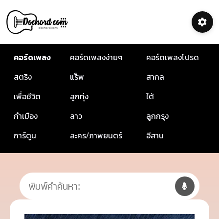
คอร์ดเพลง
คอร์ดเพลงง่ายๆ
คอร์ดเพลงโปรด
สตริง
แร็พ
สากล
เพื่อชีวิต
ลูกทุ่ง
ใต้
กำเมือง
ลาว
ลูกกรุง
การ์ตูน
ละคร/ภาพยนตร์
อีสาน