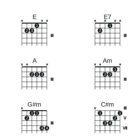
E
E7
o
o
o
o
o
o
o
1
1
2
3
2
III
III
A
Am
x
o
o
x
o
o
1
2
1
3
2
3
III
III
G#m
C#m
III
x
x
1
1
1
1
2
2
V
III
3
4
4
4
VII