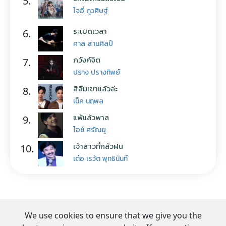
5.
โจอี้ ภูวศิษฐ์
ระเบิดเวลา
6.
ศาล สานศิลป์
ภวังค์จิต
7.
ปราง ปรางทิพย์
สิลืมเขาแล้วล่ะ
8.
เน็ค นฤพล
แพ้แล้วพาล
9.
ไอซ์ ศรัณยู
เจ้าสาวที่กลัวฝน
10.
เต๋อ เรวัต พุทธินันท์
We use cookies to ensure that we give you the