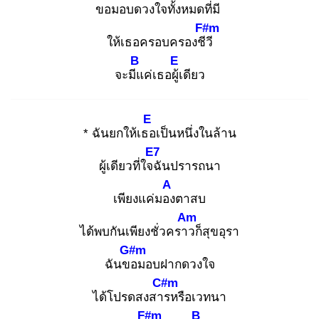
ขอมอบ
ดวงใจทั้งหมดที่มี
F#m
ให้เธอครอบครองชีวี
B
E
จะมีแ
ค่เธอผู้เ
ดียว
E
* ฉันยกให้เธอ
เป็นหนึ่งในล้าน
E7
ผู้เดียวที่ใจฉั
นปรารถนา
A
เพียงแค่มอง
ตาสบ
Am
ได้พบกันเพียงชั่วคราว
ก็สุขอุรา
G#m
ฉันขอ
มอบฝากดวงใจ
C#m
ได้โปรดสงสาร
หรือเวทนา
F#m
B