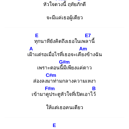
หัวใจดวง
นี้ ฤทัยภัก
ดี
จะมีแค่เธอผู้เดียว
E
E7
ทุก
นาทียังคิดถึงเธอในเพลา
นี้
A
Am
เฝ้า
แต่รอเมื่อไรที่เธอจะเคียง
ข้างฉัน
G#m
เพราะตอนนี้มี
เพียงแค่ดาว
C#m
ส่องลงมา
ท่ามกลางความเหงา
F#m
B
เข้ามาดูป
ระตูหัวใจที่เปิดเอาไว้
ให้แต่เธอคนเดียว
E