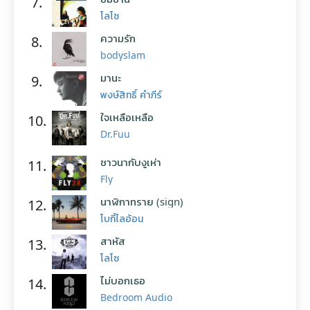
7.
โลโซ
ความรัก
8.
bodyslam
มานะ
9.
พงษ์สิทธิ์ คำภีร์
ใจเหลือเหลือ
10.
Dr.Fuu
ชาวนากับงูเห่า
11.
Fly
นาฬิกาทราย (sign)
12.
โบกี้ไลอ้อน
สาหัส
13.
โลโซ
ไม่บอกเธอ
14.
Bedroom Audio