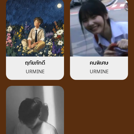
ฤทัยภักดี
คนพิเศษ
URMINE
URMINE