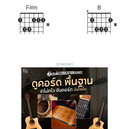
F#m
B
x
1
1
1
1
1
1
III
III
3
4
3
3
3
SPONSORED