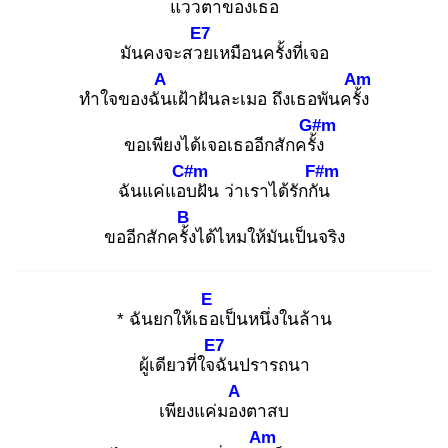
แวว
ตาของเธอ
E7
มันคงจะสวย
เหมือนครั้งที่เจอ
A
Am
ทำใจของฉัน
เฝ้าฝันละเมอ ถึงเธอพันครั้ง
G#m
ขอเพียงได้เจอเธออีกสักครั้ง
C#m
F#m
ฉันแค่แอบ
ฝัน ว่าเราได้รักกัน
B
ขออีกสักครั้ง
ได้ไหมให้มันเป็นจริง
E
* ฉันยกให้เธอ
เป็นหนึ่งในล้าน
E7
ผู้เดียวที่ใจฉั
นปรารถนา
A
เพียงแค่มอง
ตาสบ
Am