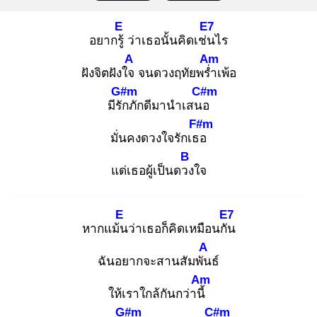
E
E7
อยากรู้
ว่าเธอนั้นคิดเช่น
ไร
A
Am
ฝังจิตฝังใจ
จนดวงฤทัยพร่ำ
เพ้อ
G#m
C#m
มีรัก
ภักดีมานำเสนอ
F#m
มั่นคงดวงใจรักเธอ
B
แด่เธอผู้เป็นดวง
ใจ
E
E7
หากแม้น
ว่าเธอก็คิดเหมือนกัน
A
ฉันอยากจะสานสัมพัน
ธ์
Am
ให้เราใกล้กันกว่านี้
G#m
C#m