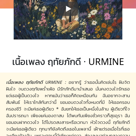
เนื้อเพลง ฤทัยภักดี ·
URMINE
เนื้อเพลง ฤทัยภักดี URMINE :
อยากรู้ ว่าเธอนั้นคิดเช่นไร ฝังจิต
ฝังใจ จนดวงฤทัยพร่ำเพ้อ มีรักภักดีมานำเสนอ มั่นคงดวงใจรักเธอ
แด่เธอผู้เป็นดวงใจ หากแม้นว่าเธอก็คิดเหมือนกัน ฉันอยากจะสาน
สัมพันธ์ ให้เราใกล้กันกว่านี้ ขอมอบดวงใจทั้งหมดที่มี ให้เธอครอบ
ครองชีวี จะมีแค่เธอผู้เดียว * ฉันยกให้เธอเป็นหนึ่งในล้าน ผู้เดียวที่ใจ
ฉันปรารถนา เพียงแค่มองตาสบ ได้พบกันเพียงชั่วคราวก็สุขอุรา ฉัน
ขอมอบฝากดวงใจ ได้โปรดสงสารหรือเวทนา หัวใจดวงนี้ ฤทัยภักดี
จะมีแค่เธอผู้เดียว ทุกนาทียังคิดถึงเธอในเพลานี้ เฝ้าแต่รอเมื่อไรที่เธอ
จะเคียงข้างฉัน เพราะตอนนี้มีเพียงแค่ดาว ส่องลงมาท่ามกลางความ