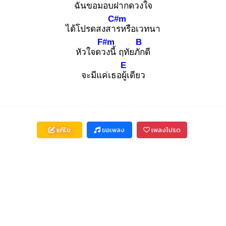
ฉันขอ
มอบฝากดวงใจ
C#m
ได้โปรดสงสาร
หรือเวทนา
F#m
B
หัวใจดวง
นี้ ฤทัยภัก
ดี
E
จะมีแค่เธอผู้เ
ดียว
แก้ไข
ขอเพลง
เพลงโปรด