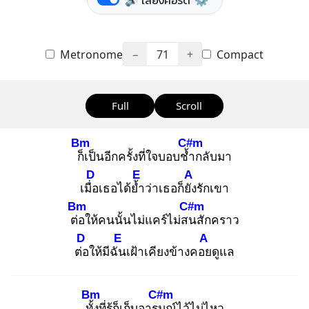
🔊 เสียงคอร์ด
⚙️
Metronome
−
71
+
Compact
Full
Scroll
Bm
C#m
ก็เ
ป็นอีกครั้งที่ใจบอบช้ำ
กลับมา
D
E
A
เมื่อ
เธอได้ย้ำ
ว่าเธอก็ยัง
รักเขา
Bm
C#m
ต่อ
ให้คนนั้นไม่แคร์ไม่สน
สักคราว
D
E
A
ต่อ
ให้มีฉัน
เฝ้าเคียงข้างคอย
ดูแล
Bm
C#m
ทั้ง
ที่รู้ก็เก็บอารม
ณ์ไว้ไม่ไหว