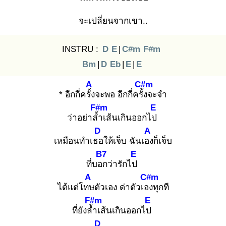
จะเปลี่ยนจากเขา..
INSTRU :
D
E
|
C#m
F#m
Bm
|
D
Eb
|
E
|
E
A
C#m
* อีกกี่ครั้ง
จะพอ อีกกี่ครั้ง
จะจำ
F#m
E
ว่าอย่าล้ำ
เส้นเกินออกไป
D
A
เหมือนทำเธอ
ให้เจ็บ ฉันเอง
ก็เจ็บ
B7
E
ที่บอก
ว่ารักไป
A
C#m
ได้แต่โทษ
ตัวเอง ด่าตัวเอง
ทุกที
F#m
E
ที่ยังล้ำ
เส้นเกินออกไป
D