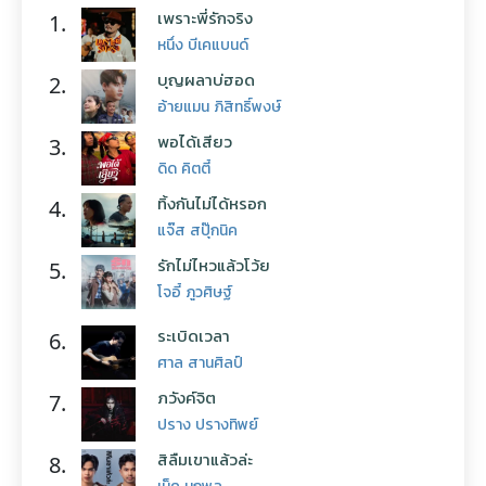
เพราะพี่รักจริง
1.
หนึ่ง บีเคแบนด์
บุญผลาบ่ฮอด
2.
อ้ายแมน ภิสิทธิ์พงษ์
พอได้เสียว
3.
ดิด คิตตี้
ทิ้งกันไม่ได้หรอก
4.
แจ๊ส สปุ๊กนิค
รักไม่ไหวแล้วโว้ย
5.
โจอี้ ภูวศิษฐ์
ระเบิดเวลา
6.
ศาล สานศิลป์
ภวังค์จิต
7.
ปราง ปรางทิพย์
สิลืมเขาแล้วล่ะ
8.
เน็ค นฤพล