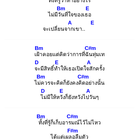
ทั้งที่รู้ว่
าทำอย่างไร
Bm
E
ไม่มีวัน
ที่ใจของเธอ
A
E
จะเปลี่ยนจาก
เขา..
Bm
C#m
เฝ้า
คอยแต่คิดว่าการที่ฉัน
ทุ่มเท
D
E
A
จะ
มีสิทธิ์ทำ
ให้เธอเปิดใจสั
กครั้ง
Bm
C#m
ไม่ค
วรจะคิดก็ยังคงคิด
อย่างนั้น
D
E
A
ไม่
มีให้หวัง
ก็ยังหวังไปวั
นๆ
Bm
C#m
ทั้ง
ที่รู้ก็เก็บอารม
ณ์ไว้ไม่ไหว
F#m
ได้แต่เผลอ
ลืมตัว