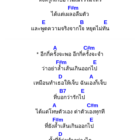
F#m
ได้แต่เผลอ
ลืมตัว
E
B
E
และพูด
ความจริงจากใจ
หยุดไม่ทัน
A
C#m
* อีกกี่ครั้ง
จะพอ อีกกี่ครั้ง
จะจำ
F#m
E
ว่าอย่าล้ำ
เส้นเกินออกไป
D
A
เหมือนทำเธอ
ให้เจ็บ ฉันเอง
ก็เจ็บ
B7
E
ที่บอก
ว่ารักไป
A
C#m
ได้แต่โทษ
ตัวเอง ด่าตัวเอง
ทุกที
F#m
E
ที่ยังล้ำ
เส้นเกินออกไป
D