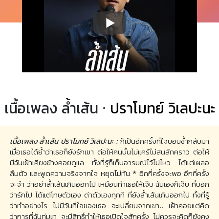
เนื้อเพลง ล้ำเส้น ·
ปราโมทย์ วิเลปะนะ
เนื้อเพลง ล้ำเส้น ปราโมทย์ วิเลปะนะ :
ก็เป็นอีกครั้งที่ใจบอบช้ำกลับมา
เมื่อเธอได้ย้ำว่าเธอก็ยังรักเขา ต่อให้คนนั้นไม่แคร์ไม่สนสักคราว ต่อให้
มีฉันเฝ้าเคียงข้างคอยดูแล ทั้งที่รู้ก็เก็บอารมณ์ไว้ไม่ไหว ได้แต่เผลอ
ลืมตัว และพูดความจริงจากใจ หยุดไม่ทัน * อีกกี่ครั้งจะพอ อีกกี่ครั้ง
จะจำ ว่าอย่าล้ำเส้นเกินออกไป เหมือนทำเธอให้เจ็บ ฉันเองก็เจ็บ ที่บอก
ว่ารักไป ได้แต่โทษตัวเอง ด่าตัวเองทุกที ที่ยังล้ำเส้นเกินออกไป ทั้งที่รู้
ว่าทำอย่างไร ไม่มีวันที่ใจของเธอ จะเปลี่ยนจากเขา.. เฝ้าคอยแต่คิด
ว่าการที่ฉันทุ่มเท จะมีสิทธิ์ทำให้เธอเปิดใจสักครั้ง ไม่ควรจะคิดก็ยังคง