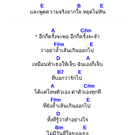
E
B
E
และพูด
ความจริงจากใจ
หยุดไม่ทัน
A
C#m
* อีกกี่ครั้ง
จะพอ อีกกี่ครั้ง
จะจำ
F#m
E
ว่าอย่าล้ำ
เส้นเกินออกไป
D
A
เหมือนทำเธอ
ให้เจ็บ ฉันเอง
ก็เจ็บ
B7
E
ที่บอก
ว่ารักไป
A
C#m
ได้แต่โทษ
ตัวเอง ด่าตัวเอง
ทุกที
F#m
E
ที่ยังล้ำ
เส้นเกินออกไป
D
ทั้งที่รู้ว่
าทำอย่างไร
Bm
E
ไม่มีวัน
ที่ใจของเธอ