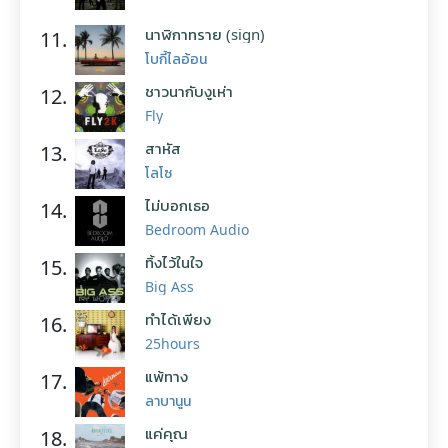
นาฬิกาทราย (sign)
11.
โบกี้ไลอ้อน
ชาวนากับงูเห่า
12.
Fly
สาหัส
13.
โลโซ
ไม่บอกเธอ
14.
Bedroom Audio
ทิ้งไว้ในใจ
15.
Big Ass
ทำได้เพียง
16.
25hours
แพ้ทาง
17.
ลาบานูน
แค่คุณ
18.