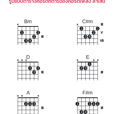
รูปแบบตารางคอร์ดกีตาร์ของคอร์ดเพลง ล้ำเส้น
Bm
C#m
III
x
x
1
1
1
1
2
V
2
III
3
4
3
4
VII
D
E
x
o
o
o
o
o
1
1
2
2
3
3
III
III
A
F#m
x
o
o
2
1
3
1
1
1
1
III
III
3
4