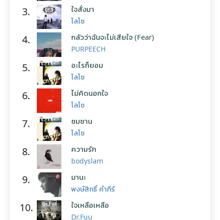
ใจสั่งมา
3.
โลโซ
กลัวว่าฉันจะไม่เสียใจ (Fear)
4.
PURPEECH
อะไรก็ยอม
5.
โลโซ
ไม่คิดนอกใจ
6.
โลโซ
ซมซาน
7.
โลโซ
ความรัก
8.
bodyslam
มานะ
9.
พงษ์สิทธิ์ คำภีร์
ใจเหลือเหลือ
10.
Dr.Fuu