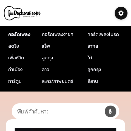
คอร์ดเพลง
คอร์ดเพลงง่ายๆ
คอร์ดเพลงโปรด
สตริง
แร็พ
สากล
เพื่อชีวิต
ลูกทุ่ง
ใต้
กำเมือง
ลาว
ลูกกรุง
การ์ตูน
ละคร/ภาพยนตร์
อีสาน