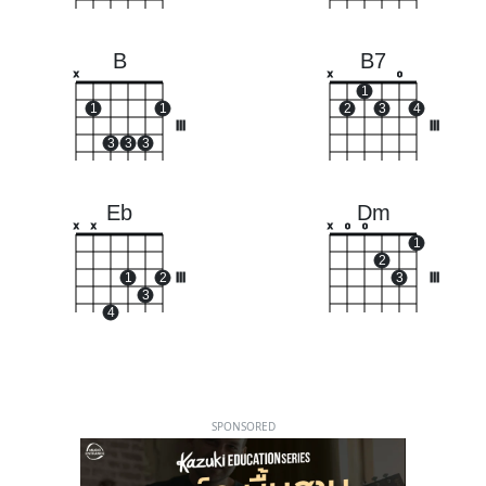
B
B7
x
x
o
1
1
1
2
3
4
III
III
3
3
3
Eb
Dm
x
x
x
o
o
1
2
1
2
III
3
III
3
4
SPONSORED