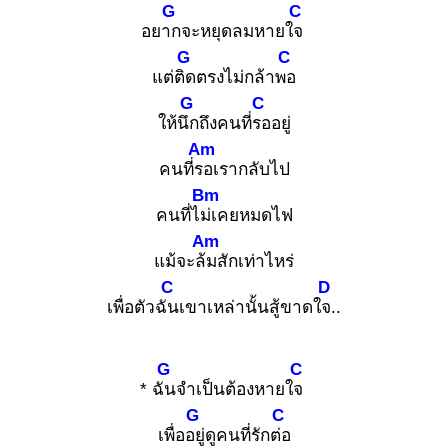
G
C
อยาก
จะหยุดลมหายใจ
G
C
แต่ติด
ตรงไม่กล้าพอ
G
C
ให้นึก
ถึงคนที่รอ
อยู่
Am
คนที่รอ
เรากลับไป
Bm
คนที่ไม่เ
คยหมดไฟ
Am
แม้จะล้ม
สักเท่าไหร่
C
D
เพื่อตัวฉัน
เขาเหล่านั้นสู้ขาดใจ.
.
G
C
* ฉัน
จำเป็นต้องหายใจ
G
C
เพื่ออยู่
ดูคนที่รักต่อ