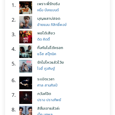
เพราะพี่รักจริง
1.
หนึ่ง บีเคแบนด์
บุญผลาบ่ฮอด
2.
อ้ายแมน ภิสิทธิ์พงษ์
พอได้เสียว
3.
ดิด คิตตี้
ทิ้งกันไม่ได้หรอก
4.
แจ๊ส สปุ๊กนิค
รักไม่ไหวแล้วโว้ย
5.
โจอี้ ภูวศิษฐ์
ระเบิดเวลา
6.
ศาล สานศิลป์
ภวังค์จิต
7.
ปราง ปรางทิพย์
สิลืมเขาแล้วล่ะ
8.
เน็ค นฤพล