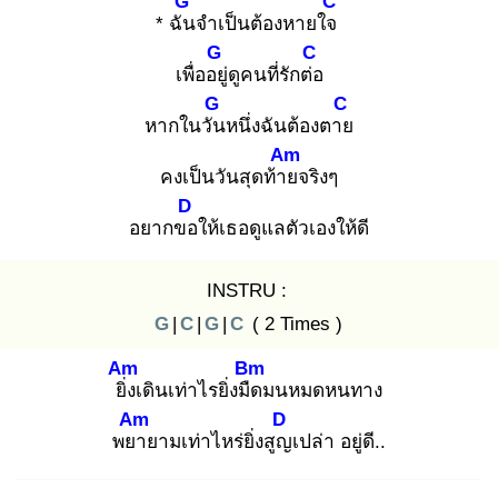
G
C
* ฉัน
จำเป็นต้องหายใจ
G
C
เพื่ออยู่
ดูคนที่รักต่อ
G
C
หากในวัน
หนึ่งฉันต้องตาย
Am
คงเป็นวันสุดท้าย
จริงๆ
D
อยากขอ
ให้เธอดูแลตัวเองให้ดี
INSTRU :
G
|
C
|
G
|
C
( 2 Times )
Am
Bm
ยิ่ง
เดินเท่าไรยิ่งมืด
มนหมดหนทาง
Am
D
พยา
ยามเท่าไหร่ยิ่งสูญ
เปล่า อยู่ดี..