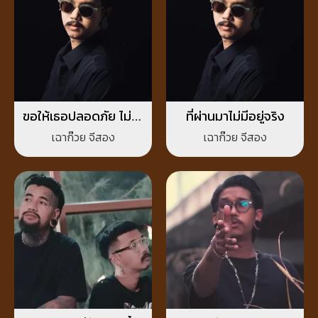
ขอให้เธอปลอดภัย ไม่ว่า
ที่ผ่านมาไม่มีอยู่จริง
จะอ้อมกอดใครก็ตาม
เฉาก๊วย จีสอง
เฉาก๊วย จีสอง