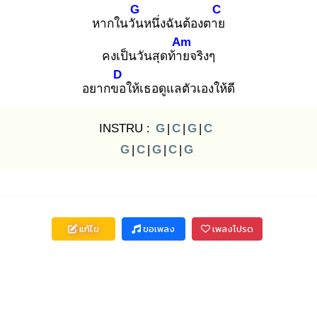
G
C
หากในวัน
หนึ่งฉันต้องตาย
Am
คงเป็นวันสุดท้าย
จริงๆ
D
อยากขอ
ให้เธอดูแลตัวเองให้ดี
INSTRU :
G
|
C
|
G
|
C
G
|
C
|
G
|
C
|
G
แก้ไข
ขอเพลง
เพลงโปรด