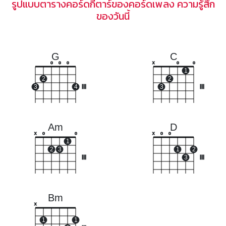
รูปแบบตารางคอร์ดกีตาร์ของคอร์ดเพลง ความรู้สึก
ของวันนี้
G
C
o
o
o
x
o
o
1
2
2
3
4
III
3
III
Am
D
x
o
o
x
o
o
1
2
3
1
2
III
3
III
Bm
x
1
1