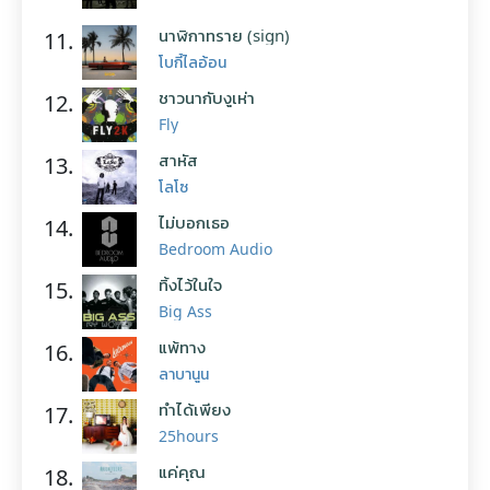
นาฬิกาทราย (sign)
11.
โบกี้ไลอ้อน
ชาวนากับงูเห่า
12.
Fly
สาหัส
13.
โลโซ
ไม่บอกเธอ
14.
Bedroom Audio
ทิ้งไว้ในใจ
15.
Big Ass
แพ้ทาง
16.
ลาบานูน
ทำได้เพียง
17.
25hours
แค่คุณ
18.