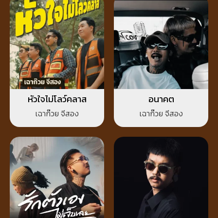
หัวใจไม่โลว์คลาส
อนาคต
เฉาก๊วย จีสอง
เฉาก๊วย จีสอง