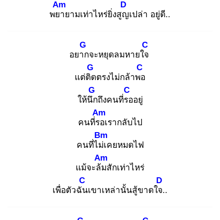
Am
D
พยา
ยามเท่าไหร่ยิ่งสูญ
เปล่า อยู่ดี..
G
C
อยาก
จะหยุดลมหายใจ
G
C
แต่ติด
ตรงไม่กล้าพอ
G
C
ให้นึก
ถึงคนที่รอ
อยู่
Am
คนที่รอ
เรากลับไป
Bm
คนที่ไม่เ
คยหมดไฟ
Am
แม้จะล้ม
สักเท่าไหร่
C
D
เพื่อตัวฉัน
เขาเหล่านั้นสู้ขาดใจ.
.