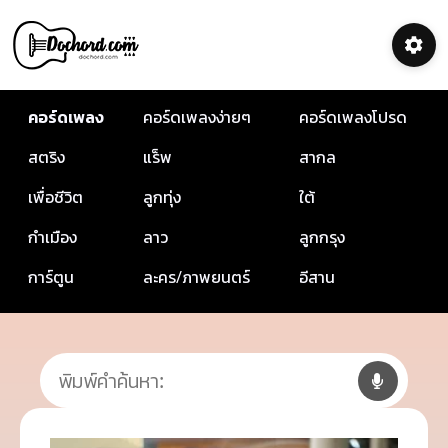
คอร์ดเพลง
คอร์ดเพลงง่ายๆ
คอร์ดเพลงโปรด
สตริง
แร็พ
สากล
เพื่อชีวิต
ลูกทุ่ง
ใต้
กำเมือง
ลาว
ลูกกรุง
การ์ตูน
ละคร/ภาพยนตร์
อีสาน