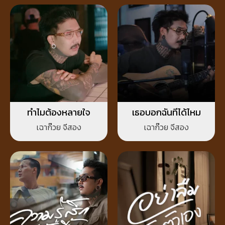
ทำไมต้องหลายใจ
เธอบอกฉันทีได้ไหม
เฉาก๊วย จีสอง
เฉาก๊วย จีสอง