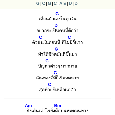
G
|
C
|
G
|
C
|
Am
|
D
|
D
G
เตือนตัวเอง
ในทุกวัน
D
อยากจะเป็น
คนที่ดีกว่า
C
C
ตัวฉัน
ในตอนนี้ ที่ไม่มี
วี่แวว
G
ทำให้ชีวิตมั
นดีขึ้นมา
C
ปัญหา
ต่างๆ มากมาย
G
เงินทองที่มีก็
เริ่มหดหาย
C
สุดท้าย
ก็เหลือแต่ตัว
Am
Bm
ยิ่ง
เดินเท่าไรยิ่งมืด
มนหมดหนทาง