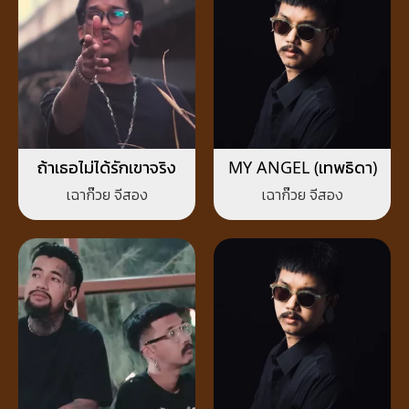
ถ้าเธอไม่ได้รักเขาจริง
MY ANGEL (เทพธิดา)
เฉาก๊วย จีสอง
เฉาก๊วย จีสอง