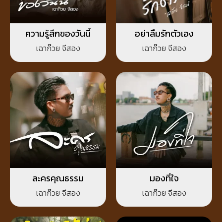
ความรู้สึกของวันนี้
อย่าลืมรักตัวเอง
เฉาก๊วย จีสอง
เฉาก๊วย จีสอง
ละครคุณธรรม
มองที่ใจ
เฉาก๊วย จีสอง
เฉาก๊วย จีสอง