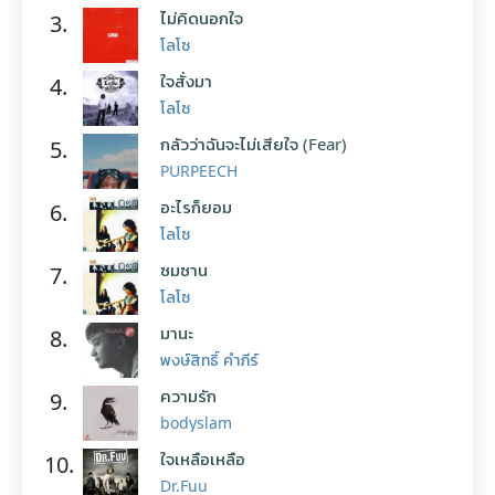
ไม่คิดนอกใจ
3.
โลโซ
ใจสั่งมา
4.
โลโซ
กลัวว่าฉันจะไม่เสียใจ (Fear)
5.
PURPEECH
อะไรก็ยอม
6.
โลโซ
ซมซาน
7.
โลโซ
มานะ
8.
พงษ์สิทธิ์ คำภีร์
ความรัก
9.
bodyslam
ใจเหลือเหลือ
10.
Dr.Fuu