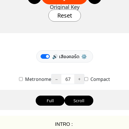
Original Key
Reset
🔊 เสียงคอร์ด
⚙️
Metronome
−
67
+
Compact
Full
Scroll
INTRO :