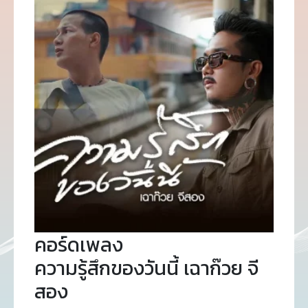
คอร์ดเพลง
ความรู้สึกของวันนี้ เฉาก๊วย จี
สอง