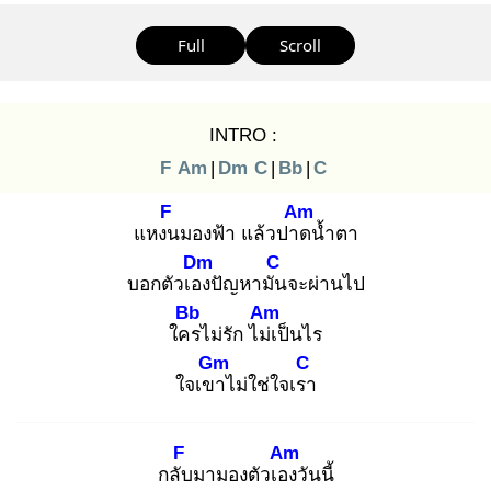
Full
Scroll
INTRO :
F
Am
|
Dm
C
|
Bb
|
C
F
Am
แหงน
มองฟ้า แล้วปาด
น้ำตา
Dm
C
บอกตัวเอง
ปัญหามัน
จะผ่านไป
Bb
Am
ใคร
ไม่รัก ไม่เ
ป็นไร
Gm
C
ใจเขา
ไม่ใช่ใจเรา
F
Am
กลับ
มามองตัวเอง
วันนี้