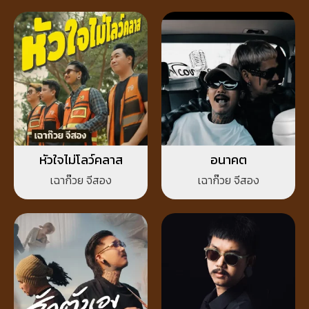
หัวใจไม่โลว์คลาส
อนาคต
เฉาก๊วย จีสอง
เฉาก๊วย จีสอง