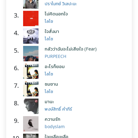
ปราโมทย์ วิเลปะนะ
ไม่คิดนอกใจ
3.
โลโซ
ใจสั่งมา
4.
โลโซ
กลัวว่าฉันจะไม่เสียใจ (Fear)
5.
PURPEECH
อะไรก็ยอม
6.
โลโซ
ซมซาน
7.
โลโซ
มานะ
8.
พงษ์สิทธิ์ คำภีร์
ความรัก
9.
bodyslam
ใจเหลือเหลือ