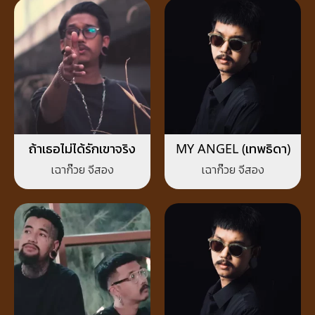
ถ้าเธอไม่ได้รักเขาจริง
MY ANGEL (เทพธิดา)
เฉาก๊วย จีสอง
เฉาก๊วย จีสอง