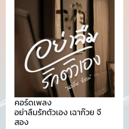
คอร์ดเพลง
อย่าลืมรักตัวเอง เฉาก๊วย จี
สอง