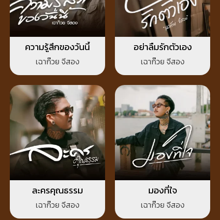
ความรู้สึกของวันนี้
อย่าลืมรักตัวเอง
เฉาก๊วย จีสอง
เฉาก๊วย จีสอง
ละครคุณธรรม
มองที่ใจ
เฉาก๊วย จีสอง
เฉาก๊วย จีสอง