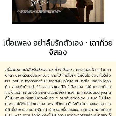
เนื้อเพลง อย่าลืมรักตัวเอง ·
เฉาก๊วย
จีสอง
เนื้อเพลง อย่าลืมรักตัวเอง เฉาก๊วย จีสอง :
แหงนมองฟ้า แล้วปาด
น้ำตา บอกตัวเองปัญหามันจะผ่านไป ใครไม่รัก ไม่เป็นไร ใจเขาไม่ใช่ใจ
เรา กลับมามองตัวเองวันนี้ เธอยังมีหัวใจและลมหายใจ เธอยังมีสอง
มือ สองเท้าก้าวไป ชีวิตของเธอเธอมีสิทธิ์เลือกเอง ไม่ผิดหรอกที่เธอ
จะตั้งใจรัก ภักดีกับใครสักคน แต่เมื่อรักใครสักคน แล้วมันต้องทุกข์ทน
ก็ไม่มีเหตุผล ที่เธอนั้นต้องฝืนรอ * อย่าลืมรักตัวเอง นะคนดี ไม่มีใคร
กอดเธอได้ดีเท่าตัวเธอเอง เพราะชีวิตและหัวใจมันเป็นของเธอเอง เธอ
มีสิทธิ์เลือกเอง อย่าให้ใครทำร้าย รอยยิ้มของเธอ และความสดใสที่เธอ
นั้นมี เพราะความรักที่ดี ต้องไม่มีน้ำตา แล้วถ้าหากรักแล้วเหนื่อยล้า ก็