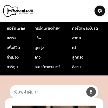
คอร์ดเพลง
คอร์ดเพลงง่ายๆ
คอร์ดเพลงโปรด
สตริง
แร็พ
สากล
เพื่อชีวิต
ลูกทุ่ง
ใต้
กำเมือง
ลาว
ลูกกรุง
การ์ตูน
ละคร/ภาพยนตร์
อีสาน