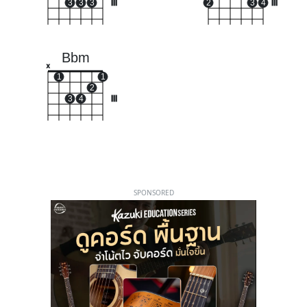
3
3
3
III
2
3
4
III
Bbm
x
1
1
2
3
4
III
SPONSORED