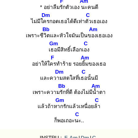
F
Am
* อย่าลืมรัก
ตัวเอง นะ
คนดี
Dm
C
ไม่มีใคร
กอดเธอได้ดีเท่าตัว
เธอเอง
Bb
Am
เพราะชีวิต
และหัวใจมันเป็นของ
เธอเอง
Gm
C
เธอ
มีสิทธิ์เลือกเอง
F
Am
อย่าให้ใคร
ทำร้าย รอยยิ้ม
ของเธอ
Dm
C
และความ
สดใสที่เธอ
นั้นมี
Bb
Am
เพราะความรัก
ที่ดี ต้องไม่มีน้ำ
ตา
Gm
C
แล้วถ้าหาก
รักแล้วเหนื่อยล้า
C
ก็พอเถอะนะ
..
INSTRU :
F
Am
|
Dm
|
C