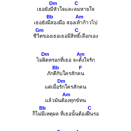
Dm
C
เธอยังมีหั
วใจและลม
หายใจ
Bb
Am
เธอยังมีส
องมือ สองเท้า
ก้าวไป
Gm
C
ชีวิต
ของเธอเธอมีสิทธิ์
เลือกเอง
Dm
Am
ไม่ผิด
หรอกที่เธอ จะตั้ง
ใจรัก
Bb
F
ภักดีกั
บใครสักคน
Dm
แต่เมื่อรัก
ใครสักคน
Am
แล้วมันต้อง
ทุกข์ทน
Bb
C
ก็ไม่มีเ
หตุผล ที่เธอนั้นต้องฝืน
รอ