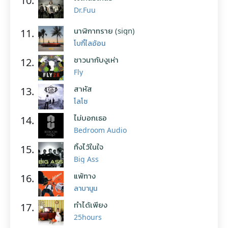
10.
Dr.Fuu
นาฬิกาทราย (sign)
11.
โบกี้ไลอ้อน
ชาวนากับงูเห่า
12.
Fly
สาหัส
13.
โลโซ
ไม่บอกเธอ
14.
Bedroom Audio
ทิ้งไว้ในใจ
15.
Big Ass
แพ้ทาง
16.
ลาบานูน
ทำได้เพียง
17.
25hours