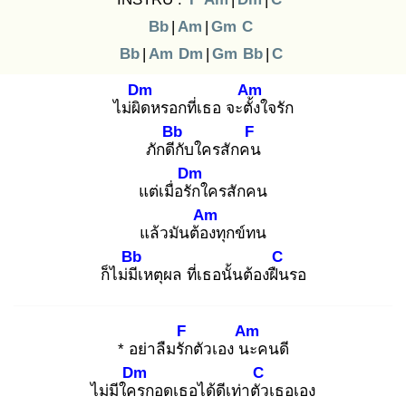
Bb
|
Am
|
Gm
C
Bb
|
Am
Dm
|
Gm
Bb
|
C
Dm
Am
ไม่ผิด
หรอกที่เธอ จะตั้ง
ใจรัก
Bb
F
ภักดีกั
บใครสักคน
Dm
แต่เมื่อรัก
ใครสักคน
Am
แล้วมันต้อง
ทุกข์ทน
Bb
C
ก็ไม่มีเ
หตุผล ที่เธอนั้นต้องฝืน
รอ
F
Am
* อย่าลืมรัก
ตัวเอง นะ
คนดี
Dm
C
ไม่มีใคร
กอดเธอได้ดีเท่าตัว
เธอเอง