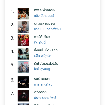
เพราะพี่รักจริง
1.
หนึ่ง บีเคแบนด์
บุญผลาบ่ฮอด
2.
อ้ายแมน ภิสิทธิ์พงษ์
พอได้เสียว
3.
ดิด คิตตี้
ทิ้งกันไม่ได้หรอก
4.
แจ๊ส สปุ๊กนิค
รักไม่ไหวแล้วโว้ย
5.
โจอี้ ภูวศิษฐ์
ระเบิดเวลา
6.
ศาล สานศิลป์
ภวังค์จิต
7.
ปราง ปรางทิพย์