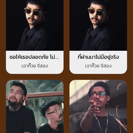
ขอให้เธอปลอดภัย ไม่ว่า
ที่ผ่านมาไม่มีอยู่จริง
จะอ้อมกอดใครก็ตาม
เฉาก๊วย จีสอง
เฉาก๊วย จีสอง