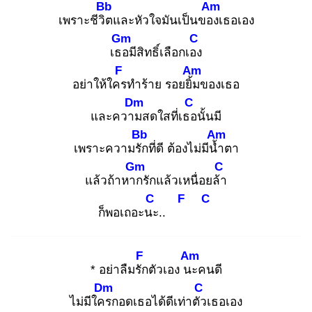
Bb
Am
เพราะชีวิต
และหัวใจมันเป็นของ
เธอเอง
Gm
C
เธอ
มีสิทธิ์เลือกเอง
F
Am
อย่าให้ใคร
ทำร้าย รอยยิ้ม
ของเธอ
Dm
C
และความ
สดใสที่เธอ
นั้นมี
Bb
Am
เพราะความรัก
ที่ดี ต้องไม่มีน้ำ
ตา
Gm
C
แล้วถ้าหาก
รักแล้วเหนื่อยล้า
C
F
C
ก็พอเถอะนะ
..
F
Am
* อย่าลืมรัก
ตัวเอง นะ
คนดี
Dm
C
ไม่มีใคร
กอดเธอได้ดีเท่าตัว
เธอเอง