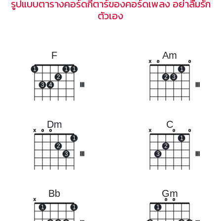
รูปแบบตารางคอร์ดกีตาร์ของคอร์ดเพลง อย่าลืมรัก
ตัวเอง
F
Am
x
o
o
1
1
1
1
2
2
3
3
4
III
III
Dm
C
x
o
o
x
o
o
1
1
2
2
3
III
3
III
Bb
Gm
x
o
o
1
1
1