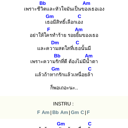
Bb
Am
เพราะชีวิต
และหัวใจมันเป็นของ
เธอเอง
Gm
C
เธอ
มีสิทธิ์เลือกเอง
F
Am
อย่าให้ใคร
ทำร้าย รอยยิ้ม
ของเธอ
Dm
C
และความ
สดใสที่เธอ
นั้นมี
Bb
Am
เพราะความรัก
ที่ดี ต้องไม่มีน้ำ
ตา
Gm
C
แล้วถ้าหาก
รักแล้วเหนื่อยล้า
ก็พอเถอะนะ..
INSTRU :
F
Am
|
Bb
Am
|
Gm
C
|
F
Gm
C