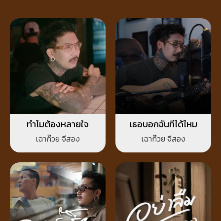
ทำไมต้องหลายใจ
เธอบอกฉันทีได้ไหม
เฉาก๊วย จีสอง
เฉาก๊วย จีสอง