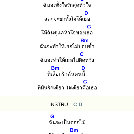
ฉันจะตั้งใจรักสุดหัว
ใจ
D
และจะยกทั้งใจให้เธอ
G
ให้ฉันดูแลหัวใจของเธอ
Bm
ฉันจะทำให้เธอไม่บอบ
ช้ำ
C
ฉันจะทำให้เธอไม่ผิด
หวัง
Bm
D
ที่เลือ
กรักฉันคนนี้
G
ที่มันรักเดียว ใจเดียวคือ
เธอ
INSTRU :
C
D
G
ฉัน
จะเป็นดอกไม้
Bm