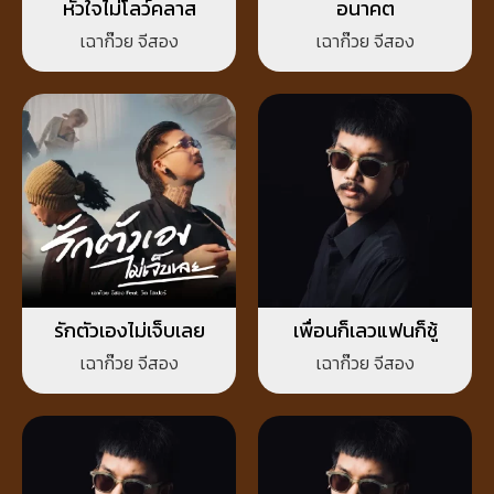
หัวใจไม่โลว์คลาส
อนาคต
เฉาก๊วย จีสอง
เฉาก๊วย จีสอง
รักตัวเองไม่เจ็บเลย
เพื่อนก็เลวแฟนก็ชู้
เฉาก๊วย จีสอง
เฉาก๊วย จีสอง