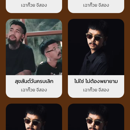
เฉาก๊วย จีสอง
เฉาก๊วย จีสอง
สุขสันต์วันครบเลิก
ไม่ใช่ ไม่ต้องพยายาม
เฉาก๊วย จีสอง
เฉาก๊วย จีสอง