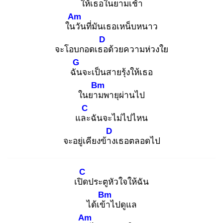
ให้เธอในยาม
เช้า
Am
ในวั
นที่มันเธอเหน็บหนาว
D
จะโอบกอดเธอ
ด้วยความห่วงใย
G
ฉัน
จะเป็นสายรุ้งให้เธอ
Bm
ในยาม
พายุผ่านไป
C
และ
ฉันจะไม่ไปไหน
D
จะอยู่เคียงข้าง
เธอตลอดไป
C
เปิด
ประตูหัวใจให้ฉัน
Bm
ได้เข้า
ไปดูแล
Am