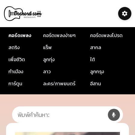
คอร์ดเพลง
คอร์ดเพลงง่ายๆ
คอร์ดเพลงโปรด
สตริง
แร็พ
สากล
เพื่อชีวิต
ลูกทุ่ง
ใต้
กำเมือง
ลาว
ลูกกรุง
การ์ตูน
ละคร/ภาพยนตร์
อีสาน