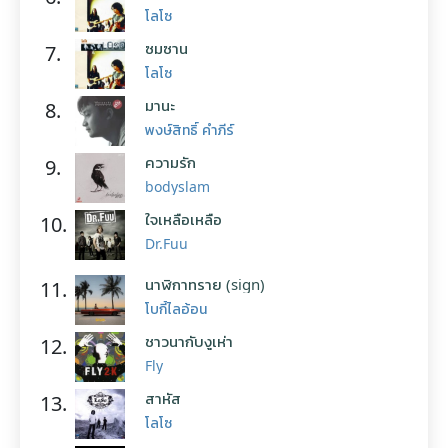
โลโซ
ซมซาน
7.
โลโซ
มานะ
8.
พงษ์สิทธิ์ คำภีร์
ความรัก
9.
bodyslam
ใจเหลือเหลือ
10.
Dr.Fuu
นาฬิกาทราย (sign)
11.
โบกี้ไลอ้อน
ชาวนากับงูเห่า
12.
Fly
สาหัส
13.
โลโซ