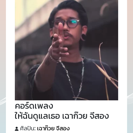
คอร์ดเพลง
ให้ฉันดูแลเธอ เฉาก๊วย จีสอง
ศิลปิน:
เฉาก๊วย จีสอง