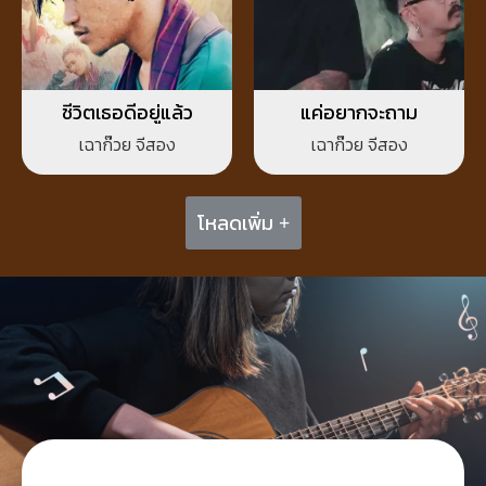
ชีวิตเธอดีอยู่แล้ว
แค่อยากจะถาม
เฉาก๊วย จีสอง
เฉาก๊วย จีสอง
โหลดเพิ่ม +