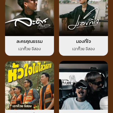
ละครคุณธรรม
มองที่ใจ
เฉาก๊วย จีสอง
เฉาก๊วย จีสอง