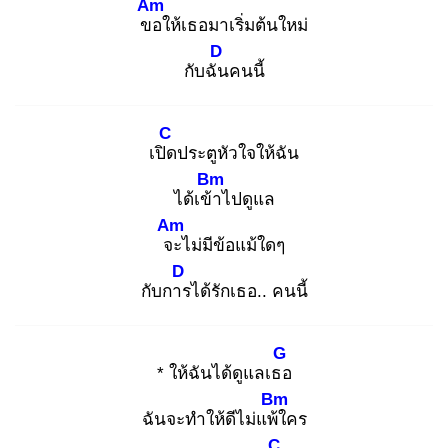
Am
ขอ
ให้เธอมาเริ่มต้นใหม่
D
กับฉัน
คนนี้
C
เปิด
ประตูหัวใจให้ฉัน
Bm
ได้เข้า
ไปดูแล
Am
จะ
ไม่มีข้อแม้ใดๆ
D
กับการ
ได้รักเธอ.. คนนี้
G
* ให้ฉันได้ดูแลเธอ
Bm
ฉันจะทำให้ดีไม่แพ้ใ
คร
C