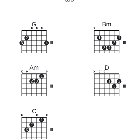
G
Bm
o
o
o
x
2
1
1
3
4
III
2
III
3
4
Am
D
x
o
o
x
o
o
1
2
3
1
2
III
3
III
C
x
o
o
1
2
3
III