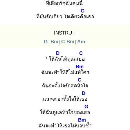
ที่เลือ
กรักฉันคนนี้
G
ที่มันรักเดียว ใจเดียวคือ
เธอ
INSTRU :
G
|
Bm
|
C
Bm
|
Am
D
C
* ให้ฉัน
ได้ดูแลเธอ
Bm
ฉันจะทำให้ดีไม่แพ้ใ
คร
C
ฉันจะตั้งใจรักสุดหัว
ใจ
D
และจะยกทั้งใจให้เธอ
G
ให้ฉันดูแลหัวใจของเธอ
Bm
ฉันจะทำให้เธอไม่บอบ
ช้ำ