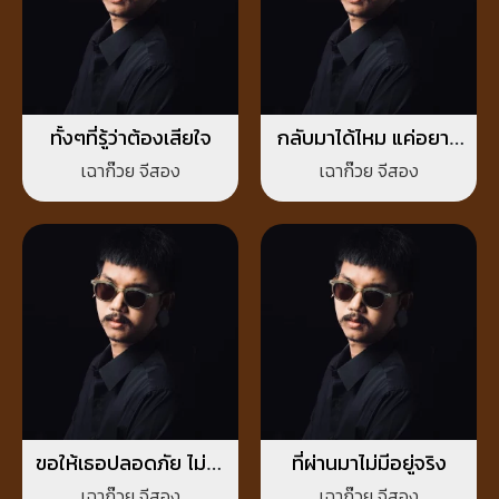
ทั้งๆที่รู้ว่าต้องเสียใจ
กลับมาได้ไหม แค่อยาก
พบหน้า
เฉาก๊วย จีสอง
เฉาก๊วย จีสอง
ขอให้เธอปลอดภัย ไม่ว่า
ที่ผ่านมาไม่มีอยู่จริง
จะอ้อมกอดใครก็ตาม
เฉาก๊วย จีสอง
เฉาก๊วย จีสอง