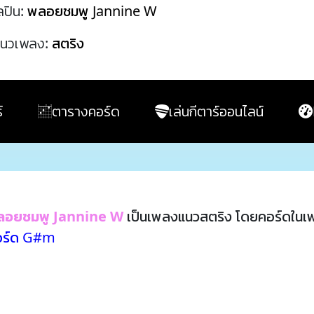
ลปิน:
พลอยชมพู Jannine W
นวเพลง:
สตริง
์
ตารางคอร์ด
เล่นกีตาร์ออนไลน์
ลอยชมพู Jannine W
เป็นเพลงแนวสตริง โดยคอร์ดในเ
อร์ด G#m