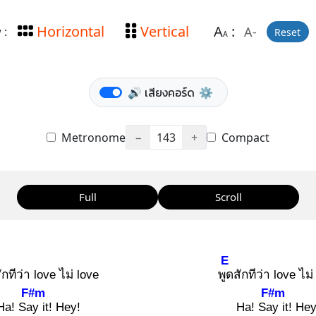
Horizontal
Vertical
A
:
A-
 :
Reset
A
🔊 เสียงคอร์ด
⚙️
Metronome
−
143
+
Compact
Full
Scroll
E
ักทีว่า love ไม่ love
พูด
สักทีว่า love ไม่
F#m
F#m
Ha! Say
it! Hey!
Ha! Say
it! Hey