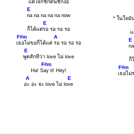
แต่ใจก็ชัก
ดิ้นชักงอ
E
na
na na na na now
* ในใจมั
E
ก็ได้แต่รอ
รอ รอ รอ
แ
F#m
A
E
เธอ
ไม่ขอก็ได้แต่ รอ
รอ รอ รอ
na
E
พูด
สักทีว่า love ไม่ love
ก็
F#m
F#m
Ha! Say
it! Hey!
เธอ
ไม่
A
E
อะ
อะ จะ love ไม่ love