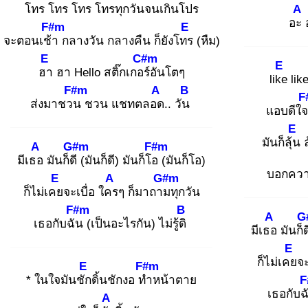
โทร
โทร โทร โทรทุกวัน
จนเกินโปร
A
อะ
F#m
E
จะตอนเช้า
กลางวัน กลางคืน ก็ยังโทร
(หืม)
E
C#m
E
ฮา
ฮา Hello สติ๊กเกอร์
อันโตๆ
like
like
F#m
A
B
F
ส่งมาชวน
ชวน แชทตลอด
.. วัน
แอบดีใจท
E
มันก็ลุ้น
ล
A
G#m
F#m
มีเธอ
มันก็ดี
(มันก็ดี) มันก็โอ
(มันก็โอ)
บอกควา
E
A
G#m
ก็ไม่เคย
จะเบื่อ ใคร
ๆ ก็มาถาม
ทุกวัน
F#m
B
A
G
เธอกับฉัน
(เป็นอะไรกัน) ไม่รู้ดิ
มีเธอ
มันก็
E
ก็ไม่เคย
จะ
E
F#m
* ในใจมันชัก
ดิ้นชักงอ ทำ
หน้าตาย
F
เธอกับฉ
A