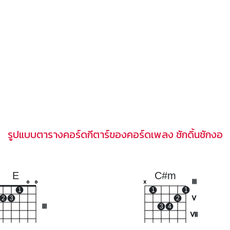
รูปแบบตารางคอร์ดกีตาร์ของคอร์ดเพลง ชักดิ้นชักงอ
E
C#m
III
o
o
x
1
1
1
2
3
2
V
III
3
4
VII