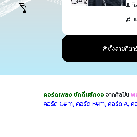
ศิ
แ
ตั้งสายกีตาร
คอร์ดเพลง ชักดิ้นชักงอ
จากศิลปิน
พ
คอร์ด C#m
,
คอร์ด F#m
,
คอร์ด A
,
ค