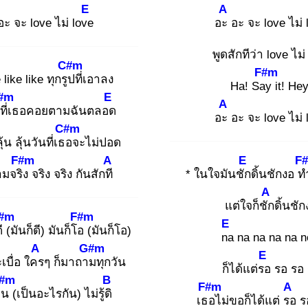
E
A
อะ จะ love ไม่ love
อะ
อะ จะ love ไม่ 
พูดสักทีว่า love ไม่
C#m
F#m
 like like ทุกรูป
ที่เอาลง
Ha! Say
it! Hey
#m
E
A
ี่
เธอคอยตามฉันตลอด
อะ
อะ จะ love ไม่ 
C#m
ุ้น ลุ้นวันที่เธอ
จะไม่ปอด
F#m
A
E
F
มจริง
จริง จริง กันสักที
* ในใจมันชัก
ดิ้นชักงอ ท
A
แต่ใจก็ชัก
ดิ้นชัก
#m
F#m
E
ดี
(มันก็ดี) มันก็โอ
(มันก็โอ)
na
na na na na 
A
G#m
E
เบื่อ ใคร
ๆ ก็มาถาม
ทุกวัน
ก็ได้แต่รอ
รอ รอ 
#m
B
F#m
A
ัน
(เป็นอะไรกัน) ไม่รู้ดิ
เธอ
ไม่ขอก็ได้แต่ รอ
ร