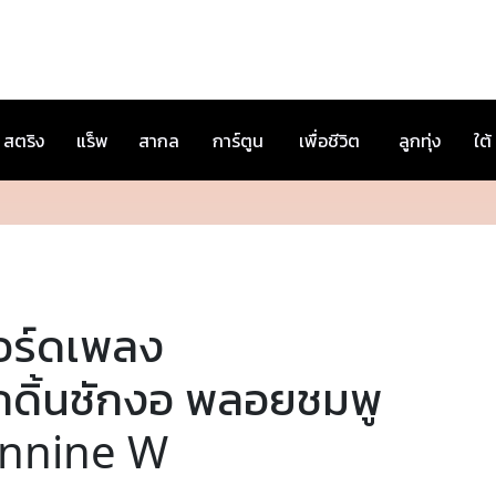
สตริง
แร็พ
สากล
การ์ตูน
เพื่อชีวิต
ลูกทุ่ง
ใต้
อร์ดเพลง
ักดิ้นชักงอ พลอยชมพู
annine W