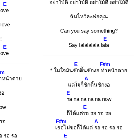
อย่าใบ้ดิ อย่าใบ้ดิ อย่าใบ้ดิ อย่าใบ้ดิ๊
E
love
ฉันไหว้ละพ่อคุณ
 love
Can you say something?
!
E
Say lalalalala lala
E
love
E
F#m
* ในใจมันชัก
ดิ้นชักงอ ทำ
หน้าตาย
#m
ำ
หน้าตาย
A
แต่ใจก็ชัก
ดิ้นชักงอ
งอ
E
na
na na na na now
now
E
ก็ได้แต่รอ
รอ รอ รอ
รอ
F#m
A
เธอ
ไม่ขอก็ได้แต่ รอ
รอ รอ รอ
อ รอ รอ
E