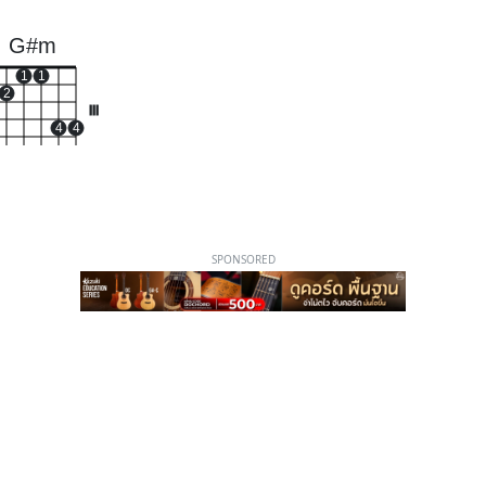
G#m
1
1
2
III
4
4
SPONSORED