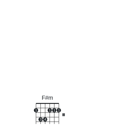
F#m
1
1
1
1
III
3
4