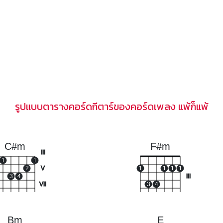
รูปแบบตารางคอร์ดกีตาร์ของคอร์ดเพลง แพ้ก็แพ้
C#m
F#m
III
1
1
2
V
1
1
1
1
3
4
III
VII
3
4
Bm
E