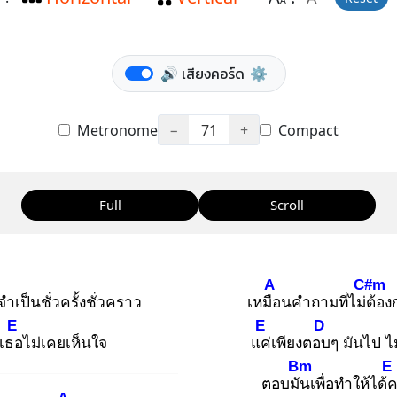
A
🔊 เสียงคอร์ด
⚙️
Metronome
−
71
+
Compact
Full
Scroll
A
C#m
จำเป็นชั่วครั้งชั่วคราว
เหมือ
นคำถามที่ไม่ต้
อง
E
E
D
ี่เธอ
ไม่เคยเห็นใจ
แค่
เพียงตอบ
ๆ มันไป ไม
Bm
E
ตอบมัน
เพื่อทำให้ได้