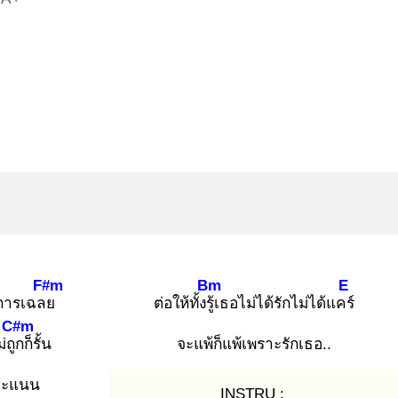
F#m
Bm
E
การเฉลย
ต่อให้ทั้งรู้เ
ธอไม่ได้รักไม่ได้แคร์
C#m
่ถูก
ก็รั้น
จะแพ้ก็แพ้เพราะรักเธอ..
ค
ะแนน
INSTRU :