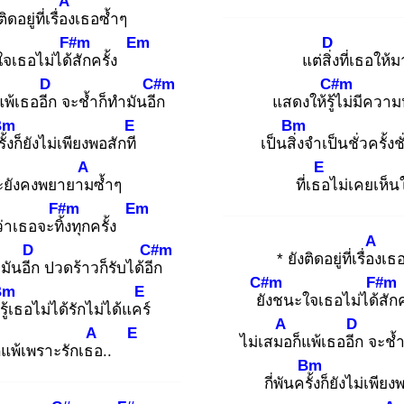
A
ติดอยู่ที่เรื่อง
เธอซ้ำๆ
F#m
Em
D
จเธอไม่ได้สั
กครั้ง
แต่สิ่ง
ที่เธอให้ม
D
C#m
C#m
แพ้เธออีก
จะช้ำก็ทำมันอีก
แสดงให้รู้ไ
ม่มีควา
Bm
E
Bm
ั้ง
ก็ยังไม่เพียงพอสักที
เป็นสิ่ง
จำเป็นชั่วครั้ง
A
E
ะยังคงพยายาม
ซ้ำๆ
ที่เธอ
ไม่เคยเห็น
F#m
Em
้ว่าเธอจะทิ้ง
ทุกครั้ง
A
D
C#m
* ยังติดอยู่ที่เรื่อง
เธอ
มันอีก
ปวดร้าวก็รับได้อีก
C#m
F#m
Bm
E
ยัง
ชนะใจเธอไม่ได้สั
ก
ู้เ
ธอไม่ได้รักไม่ได้แคร์
A
D
A
E
ไม่เสมอ
ก็แพ้เธออีก
จะช้ำ
็แพ้เพราะรักเธอ
..
Bm
กี่พันครั้ง
ก็ยังไม่เพียง