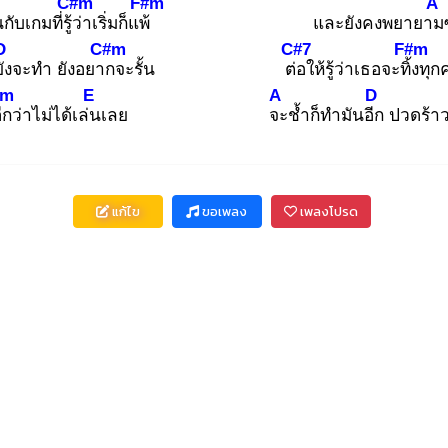
C#m
F#m
A
กับเกมที่รู้ว่
าเริ่มก็แพ้
และยังคงพยายาม
D
C#m
C#7
F#m
ยัง
จะทำ ยังอยาก
จะรั้น
ต่อ
ให้รู้ว่าเธอจะทิ้ง
ทุ
m
E
A
D
ีก
ว่าไม่ได้เล่น
เลย
จะ
ช้ำก็ทำมันอีก
ปวดร้าวก
แก้ไข
ขอเพลง
เพลงโปรด