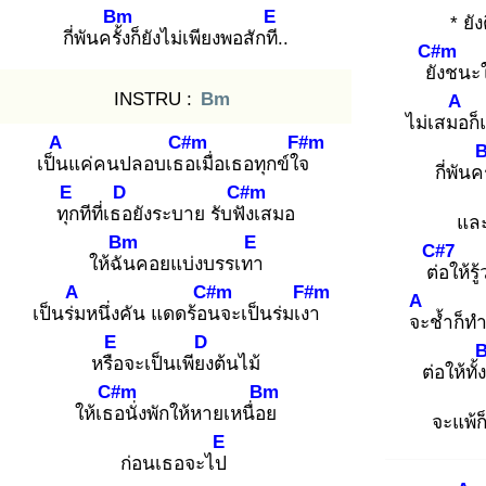
Bm
E
* ยัง
กี่พันครั้ง
ก็ยังไม่เพียงพอสักที.
.
C#m
ยัง
ชนะใ
INSTRU :
Bm
A
ไม่เสมอ
ก็
A
C#m
F#m
เป็น
แค่คนปลอบเธอ
เมื่อเธอทุกข์ใจ
กี่พันคร
E
D
C#m
ทุก
ทีที่เธอ
ยังระบาย รับฟัง
เสมอ
แล
Bm
E
C#7
ให้ฉัน
คอยแบ่งบรรเทา
ต่อ
ให้รู
A
C#m
F#m
A
เป็นร่ม
หนึ่งคัน แดดร้อน
จะเป็นร่มเงา
จะ
ช้ำก็ทำ
E
D
หรือ
จะเป็นเพียง
ต้นไม้
ต่อให้ทั้งร
C#m
Bm
ให้เธอ
นั่งพักให้หายเหนื่อย
จะแพ้ก
E
ก่อนเธอจะไป