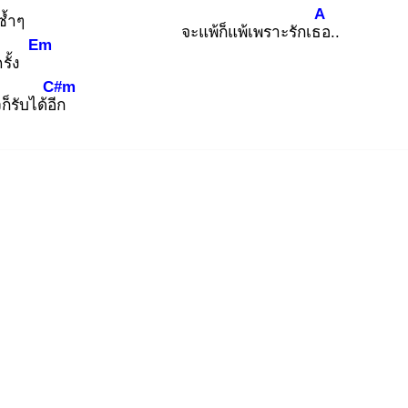
A
ซ้ำๆ
จะแพ้ก็แพ้เพราะรักเธอ
..
Em
กครั้ง
C#m
็รับได้อีก