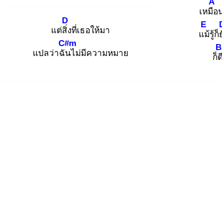
A
เหมือ
น
D
E
แต่สิ่ง
ที่เธอให้มา
แม้
รู้ก็
C#m
B
แปลว่าฉัน
ไม่มีความหมาย
ก็ด