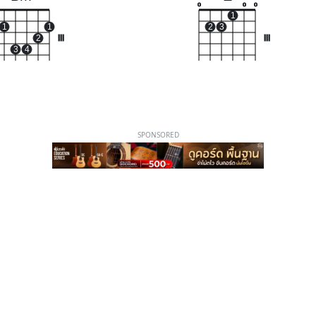
o
o
o
1
1
1
2
3
2
III
III
3
4
SPONSORED