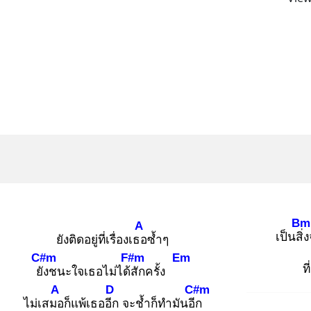
Bm
A
เป็นสิ่ง
ยังติดอยู่ที่เรื่องเธอ
ซ้ำๆ
C#m
F#m
Em
ท
ยัง
ชนะใจเธอไม่ได้สั
กครั้ง
A
D
C#m
ไม่เสมอ
ก็แพ้เธออีก
จะช้ำก็ทำมันอีก