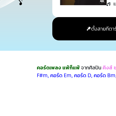
แ
ตั้งสายกีตาร
คอร์ดเพลง แพ้ก็แพ้
จากศิลปิน
คิงส์ 
F#m
,
คอร์ด Em
,
คอร์ด D
,
คอร์ด Bm