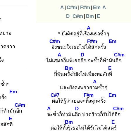
A
|
C#m
|
F#m
|
Em
A
D
|
C#m
|
Bm
|
E
า
A
มหมาย
* ยังติดอยู่ที่เรื่อง
เธอซ้ำๆ
C#m
F#m
Em
ชั่วคราว
ยัง
ชนะใจเธอไม่ได้สั
กครั้ง
A
D
C#m
ใจ
ไม่เสมอ
ก็แพ้เธออีก
จะช้ำก็ทำมันอีก
Bm
E
กี่พันครั้ง
ก็ยังไม่เพียงพอสักที
A
ซ้ำๆ
และยังคงพยายาม
ซ้ำๆ
Em
C#7
F#m
Em
ครั้ง
ต่อ
ให้รู้ว่าเธอจะทิ้ง
ทุกครั้ง
C#m
A
D
C#m
ก็ทำมันอีก
จะ
ช้ำก็ทำมันอีก
ปวดร้าวก็รับได้อีก
E
Bm
E
พอสักที
ต่อให้ทั้งรู้เ
ธอไม่ได้รักไม่ได้แคร์