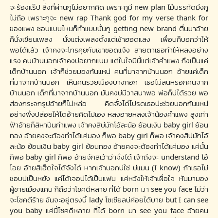
จะร้องแร็ป สิ่งที่ผ่านกูไม่อยากคิด เพราะกูมี new plan ไม้บรรทัดมึงกู
ไม่ถือ เพราะกูจะ new rap Thank god for my verse thank for
ของแพง ชอบแบบไหนก็ทำแบบนั้นกู getting new brand ตื่นมาอ้าย
ก็นั่งเขียนเพลง นั่งแต่งเพลงตั้งแต่เช้าฮอดแลง เพื่อนก็บอกว่าให้
พอได้แล้ว เจ้าคงจะโทรคุยกับเขาซอดแจ้ง สายตาเธอทำให้หลงอย่าง
แรง คนบ้านนอกเจ้าคงบ่อยากแนม แต่ในใจมีนี้แต่เจ้าคำแพง ถึงเป็นแค่
เด็กบ้านนอก เจ้าก็ช่วยมองกันแหน่ คนที่มาจากบ้านนอก อ้ายแค่เด็ก
ที่มาจากบ้านนอก เห็นคนรวยเมืองบางกอก เธอไม่สนหรอกคนจาก
บ้านนอก เด็กที่มาจากบ้านนอก มันคงบ่มีวาสนาพอ พ่อก็บ่ได้รวย พอ
ส่องกระจกรูปอ้ายก็ไม่หล่อ คิดจั่งได๋โปรดเธอน่ะช่วยบอกกันแหน่
อย่างพึ่งปล่อยให้โตอ้ายคิดไปเอง หลงฮายหลงเจ้าน้องคำแพง สูงเท่า
ฟ้าอ้ายก็สิหาปีนกำแพง เจ้าคงสิบ่มักโอ้ละน้อ ย้อนเงิน baby girl ย้อน
ทอง อ้ายคงจะต้องทำได้แค่มอง ก็พอ baby girl ก็พอ เจ้าคงสิบ่มักโอ้
ละน้อ ย้อนเงิน baby girl ย้อนทอง อ้ายคงจะต้องทำได้แค่มอง แค่นั้น
ก็พอ baby girl ก็พอ อ้ายจักสิเว้าว่าจั่งได๋ เจ้าถึงจะ understand โอ้
โอย อ้ายสิเฮ็ดใจได้จังได๋ หากเจ้าบอกบ่ใช่ บ่แมน (I know) ถ้าเธอไม่
ชอบบ่เป็นหยัง แค่ได้เจอบ่ได้เป็นแฟน แค่หวังให้เจ้าเผื่อใจ หันมามอง
ผู้ชายเมืองแคน ก็ถือว่าโชคดีหลาย ที่ได้ born มา see you face ไม่ว่า
จะโชคดีร้าย ฉันจะอยู่ตรงนี้ lady โซเชียลบ่ค่อยได้บาย but I can see
you baby แค่นี้โชคดีหลาย ที่ได้ born มา see you face อ้ายคน