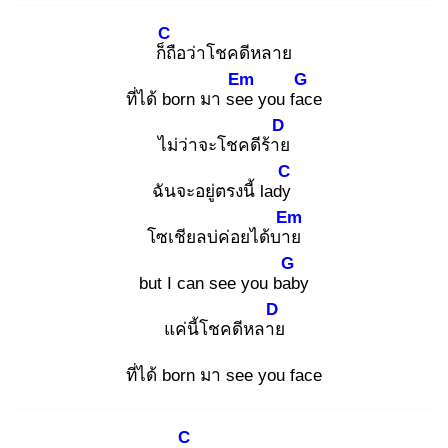
C
ก็ถื
อว่าโชคดีหลาย
Em
G
ที่ได้ born มา see
you fac
e
D
ไม่ว่าจะโชคดีร้าย
C
ฉันจะอยู่ตรงนี้ lady
Em
โซเชียลบ่ค่อยได้บาย
G
but I can see you bab
y
D
แค่นี้โชคดีหลาย
ที่ได้ born มา see you face
C