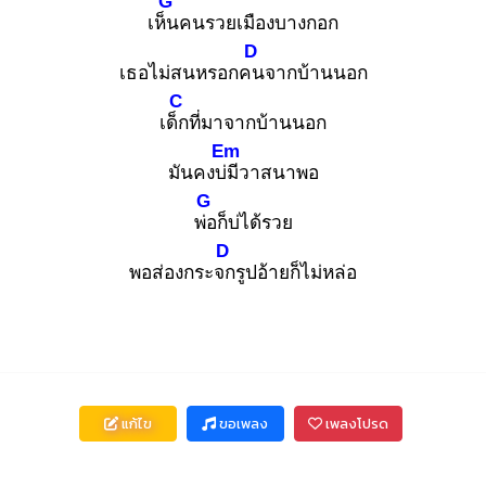
G
เห็น
คนรวยเมืองบางกอก
D
เธอไม่สนหรอกคน
จากบ้านนอก
C
เด็ก
ที่มาจากบ้านนอก
Em
มันคงบ่มี
วาสนาพอ
G
พ่อ
ก็บ่ได้รวย
D
พอส่องกระจก
รูปอ้ายก็ไม่หล่อ
แก้ไข
ขอเพลง
เพลงโปรด