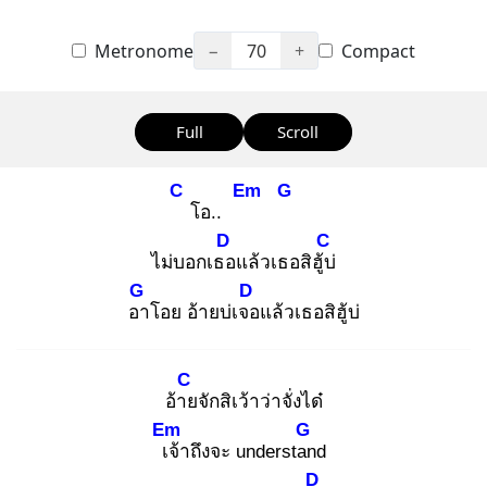
Metronome
−
70
+
Compact
Full
Scroll
C
Em
G
โอ..
D
C
ไม่บอกเธอ
แล้วเธอสิฮู้บ่
G
D
อา
โอย อ้ายบ่เจอ
แล้วเธอสิฮู้บ่
C
อ้าย
จักสิเว้าว่าจั่งได๋
Em
G
เจ้
าถึงจะ understan
d
D