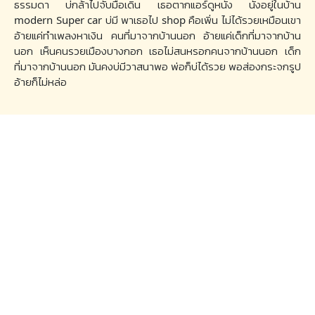
ธรรมดา บ่กล้าไปจับมือเดิน เธอตากแอร์ดูหนัง นั่งอยู่ในบ้าน
modern Super car บ่มี พาเธอไป shop คือเพิ่น ไม่ได้รวยเหมือนเขา
อ้ายแค่ทำเพลงหาเงิน คนที่มาจากบ้านนอก อ้ายแค่เด็กที่มาจากบ้าน
นอก เห็นคนรวยเมืองบางกอก เธอไม่สนหรอกคนจากบ้านนอก เด็ก
ที่มาจากบ้านนอก มันคงบ่มีวาสนาพอ พ่อก็บ่ได้รวย พอส่องกระจกรูป
อ้ายก็ไม่หล่อ