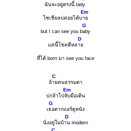
ฉันจะอยู่ตรงนี้ lady
Em
โซเชียลบ่ค่อยได้บาย
G
but I can see you bab
y
D
แค่นี้โชคดีหลาย
ที่ได้ born มา see you face
C
อ้าย
คนธรรมดา
Em
บ่กล้าไปจับ
มือเดิน
G
เธอ
ตากแอร์ดูหนัง
D
นั่งอยู่ในบ้าน
modern
C