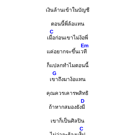
เงินล้านเข้าในบัญชี
ตอนนี้พี่ล้อแทน
C
เมื่อ
ก่อนเขาไม่ง้อพี่
Em
แค่อยากจะขึ้นเวที
ก็แปลกทำไมตอนนี้
G
เขา
ถึงมาง้อแทน
คุณควรเคารพสิทธิ
D
ถ้าหากสมองยังมี
เขาก็เป็นศิลปิน
C
ไม่ว่าจะร้องแร็ป