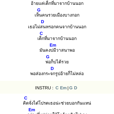
อ้ายแค่เด็ก
ที่มาจากบ้านนอก
G
เห็น
คนรวยเมืองบางกอก
D
เธอไม่สน
หรอกคนจากบ้านนอก
C
เด็ก
ที่มาจากบ้านนอก
Em
มันคงบ่มี
วาสนาพอ
G
พ่อ
ก็บ่ได้รวย
D
พอส่องกระจก
รูปอ้ายก็ไม่หล่อ
INSTRU :
C
Em
|
G
D
C
คิด
จั่งได๋โปรดเธอน่ะช่วยบอกกันแหน่
Em