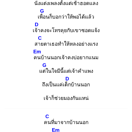
นั่ง
แต่งเพลงตั้งแต่เช้าฮอดแลง
G
เพื่อ
นก็บอกว่าให้พอได้แล้ว
D
เจ้า
คงจะโทรคุยกับเขาซอดแจ้ง
C
สาย
ตาเธอทำให้หลงอย่างแรง
Em
คน
บ้านนอกเจ้าคงบ่อยากแนม
G
แต่ใ
นใจมีนี้แต่เจ้าคำแพง
D
ถึงเป็นแค่เด็ก
บ้านนอก
เจ้าก็ช่วยมองกันแหน่
C
คน
ที่มาจากบ้านนอก
Em