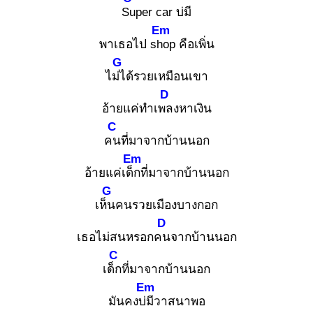
Su
per car บ่มี
Em
พาเธอไป sho
p คือเพิ่น
G
ไม่ไ
ด้รวยเหมือนเขา
D
อ้ายแค่ทำเพล
งหาเงิน
C
คน
ที่มาจากบ้านนอก
Em
อ้ายแค่เด็ก
ที่มาจากบ้านนอก
G
เห็น
คนรวยเมืองบางกอก
D
เธอไม่สนหรอกคน
จากบ้านนอก
C
เด็ก
ที่มาจากบ้านนอก
Em
มันคงบ่มี
วาสนาพอ