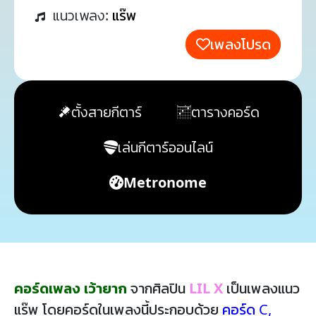
แนวเพลง:
แร๊พ
เพลงโปรด
ตั้งสายกีตาร์
ตารางคอร์ด
เล่นกีตาร์ออนไลน์
Metronome
คอร์ดเพลง เว้ายาก
จากศิลปิน
LIL X
เป็นเพลงแนว
แร๊พ โดยคอร์ดในเพลงนี้ประกอบด้วย
คอร์ด C
,