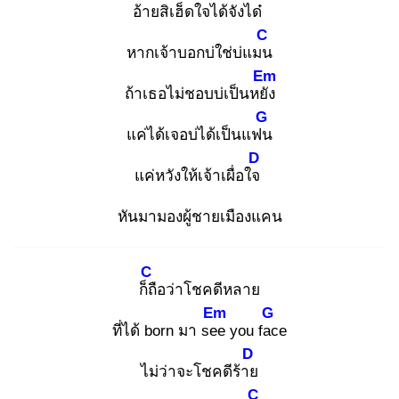
อ้ายสิเฮ็ดใจได้จังได๋
C
หากเจ้าบอกบ่ใช่บ่แมน
Em
ถ้าเธอไม่ชอบบ่เป็นหยัง
G
แค่ได้เจอบ่ได้เป็นแฟน
D
แค่หวังให้เจ้าเผื่อใจ
หันมามองผู้ชายเมืองแคน
C
ก็ถื
อว่าโชคดีหลาย
Em
G
ที่ได้ born มา see
you fac
e
D
ไม่ว่าจะโชคดีร้าย
C