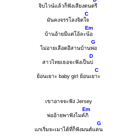
จิบไวน์แล้วก็ฟังเสียงดนตรี
C
มันคงจรรโลงจิตใจ
Em
บ้านอ้ายมีแต่โอ้ละน้อ
G
ไม่อายเลือดอีสานบ้านพ่อ
D
สาวไทยเธอจะฟังเป็นบ่
C
ย้อนเยาะ baby girl ย้อนเยาะ
เขาอาจจะฟัง Jersey
Em
พ่ออ้ายพาฟังไมค์ภิ
G
แกเริ่มจะเมาได้ที่ก็ฟังมนต์แคน