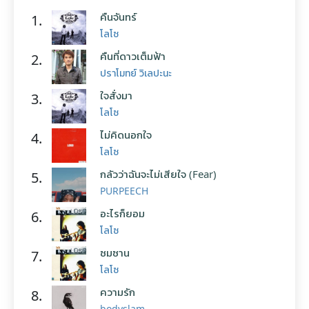
คืนจันทร์
1.
โลโซ
คืนที่ดาวเต็มฟ้า
2.
ปราโมทย์ วิเลปะนะ
ใจสั่งมา
3.
โลโซ
ไม่คิดนอกใจ
4.
โลโซ
กลัวว่าฉันจะไม่เสียใจ (Fear)
5.
PURPEECH
อะไรก็ยอม
6.
โลโซ
ซมซาน
7.
โลโซ
ความรัก
8.
bodyslam