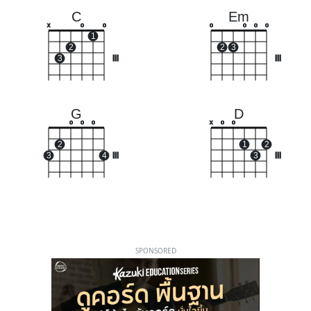
C
Em
x
o
o
o
o
o
o
1
2
2
3
3
III
III
G
D
o
o
o
x
o
o
2
1
2
3
4
III
3
III
SPONSORED