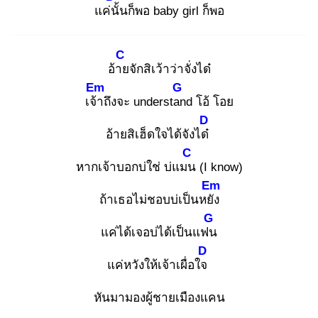
แค่นั้
นก็พอ baby girl ก็พอ
C
อ้าย
จักสิเว้าว่าจั่งได๋
Em
G
เจ้า
ถึงจะ understan
d โอ้ โอย
D
อ้ายสิเฮ็ดใจได้จังได๋
C
หากเจ้าบอกบ่ใช่ บ่แมน
(I know)
Em
ถ้าเธอไม่ชอบบ่เป็นหยัง
G
แค่ได้เจอบ่ได้เป็นแฟน
D
แค่หวังให้เจ้าเผื่อใจ
หันมามองผู้ชายเมืองแคน