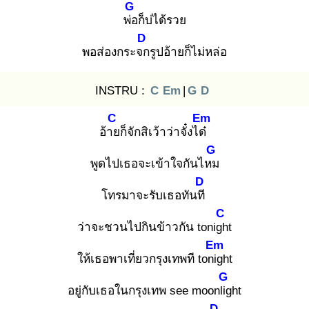
G
พ่อ
ก็บ่ได้รวย
D
พอส่องกระจก
รูปอ้ายก็ไม่หล่อ
INSTRU :
C
Em
|
G
D
C
Em
อ้าย
ก็จักสิเว้าว่าจั๋งได๋
G
พูดไปเธอจะเข้าใจกันไหม
D
โทรมาจะรับเธอทันที
C
ว่าจะชวนไปกินข้าวกัน tonigh
t
Em
ให้เธอพาเที่ยวกรุงเทพที tonig
ht
G
อยู่กับเธอในกรุงเทพ see moonlig
ht
D