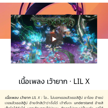
เนื้อเพลง เว้ายาก ·
LIL X
เนื้อเพลง เว้ายาก LIL X :
โอ.. ไม่บอกเธอแล้วเธอสิฮู้บ่ อาโอย อ้ายบ่
เจอแล้วเธอสิฮู้บ่ อ้ายจักสิเว้าว่าจั่งได๋ เจ้าถึงจะ understand อ้ายสิ
เฮ็ดใจได้จังได๋ หากเจ้าบอกบ่ใช่บ่แมน ถ้าเธอไม่ชอบบ่เป็นหยัง แค่ได้