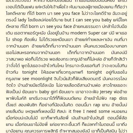
เจอบ่ได้เป็นแฟน แค่หวังให้เจ้าเผื่อใจ หันมามองผู้ชายเมืองแคน ก็ถือว่า
โชคดีหลาย ที่ได้ born มา see you face ไม่ว่าจะโชคดีร้าย ฉันจะอยู่
ตรงนี้ lady โซเชียลบ่ค่อยได้บาย but I can see you baby แค่นี้โชค
ดีหลาย ที่ได้ born มา see you face อ้ายคนธรรมดา บ่กล้าไปจับมือ
เดิน เธอตากแอร์ดูหนัง นั่งอยู่ในบ้าน modern Super car บ่มี พาเธอ
ไป shop คือเพิ่น ไม่ได้รวยเหมือนเขา อ้ายแค่ทำเพลงหาเงิน คนที่มา
จากบ้านนอก อ้ายแค่เด็กที่มาจากบ้านนอก เห็นคนรวยเมืองบางกอก
เธอไม่สนหรอกคนจากบ้านนอก เด็กที่มาจากบ้านนอก มันคงบ่มี
วาสนาพอ พ่อก็บ่ได้รวย พอส่องกระจกรูปอ้ายก็ไม่หล่อ อ้ายก็จักสิเว้า
ว่าจั๋งได๋ พูดไปเธอจะเข้าใจกันไหม โทรมาจะรับเธอทันที ว่าจะชวนไปกิน
ข้าวกัน tonight ให้เธอพาเที่ยวกรุงเทพที tonight อยู่กับเธอใน
กรุงเทพ see moonlight จิบไวน์แล้วก็ฟังเสียงดนตรี มันคงจรรโลง
จิตใจ บ้านอ้ายมีแต่โอ้ละน้อ ไม่อายเลือดอีสานบ้านพ่อ สาวไทยเธอจะ
ฟังเป็นบ่ ย้อนเยาะ baby girl ย้อนเยาะ เขาอาจจะฟัง Jersey พ่ออ้าย
พาฟังไมค์ภิ แกเริ่มจะเมาได้ที่ก็ฟังมนต์แคน อ้ายเข้าไปฟัง rap diss
ตั้งแต่ สองพันซิก ก็อย่างที่น้องนั้นคิด ตอนนี้มา rap แทน อ้ายนั้นบ่
เคยลืมดิน เหตุผลที่เพลงนี้มี ศิลปะ it free I need some หมอแคน
เมื่อก่อนน่ะเงินไม่มี เขาก็พากันล้อพี่ เงินล้านเข้าในบัญชี ตอนนี้พี่ล้อ
แทน เมื่อก่อนเขาไม่ง้อพี่ แค่อยากจะขึ้นเวที ก็แปลกทำไมตอนนี้ เขาถึง
มาง้อแทน คุณควรเคารพสิทธิ ถ้าหากสมองยังมี เขาก็เป็นศิลปิน ไม่ว่า