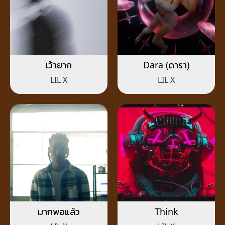
เว้ายาก
Dara (ดารา)
LIL X
LIL X
มากพอแล้ว
Think