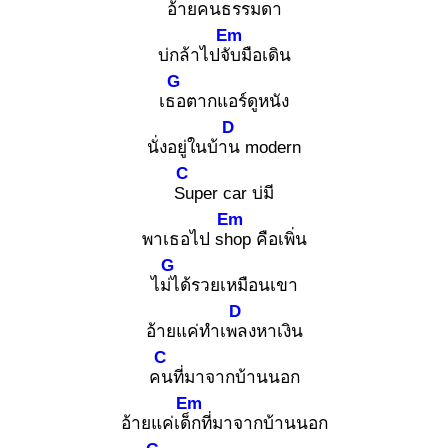
อ้าย
คนธรรมดา
Em
บ่กล้าไปจับ
มือเดิน
G
เธอ
ตากแอร์ดูหนัง
D
นั่งอยู่ในบ้าน
modern
C
Su
per car บ่มี
Em
พาเธอไป sho
p คือเพิ่น
G
ไม่ไ
ด้รวยเหมือนเขา
D
อ้ายแค่ทำเพล
งหาเงิน
C
คน
ที่มาจากบ้านนอก
Em
อ้ายแค่เด็ก
ที่มาจากบ้านนอก