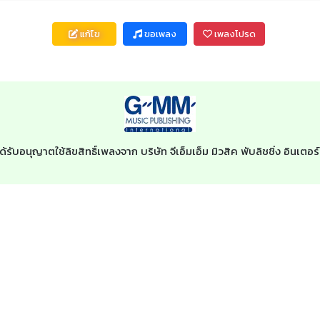
แก้ไข
ขอเพลง
เพลงโปรด
ด้รับอนุญาตใช้ลิขสิทธิ์เพลงจาก บริษัท จีเอ็มเอ็ม มิวสิค พับลิชชิ่ง อินเ