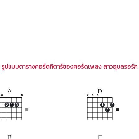
รูปแบบตารางคอร์ดกีตาร์ของคอร์ดเพลง สาวอุบลรอรัก
A
D
o
o
x
o
o
2
1
3
1
2
III
3
III
B
E