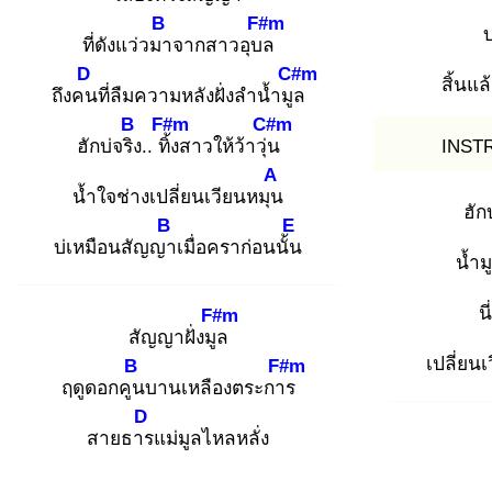
B
F#m
บ
ที่ดังแว่วมา
จากสาวอุบล
D
C#m
สิ้นแ
ถึงคน
ที่ลืมความหลังฝั่งลำน้ำมูล
B
F#m
C#m
ฮักบ่จริง
.. ทิ้ง
สาวให้ว้าวุ่น
INST
A
น้ำใจช่างเปลี่ยนเวียนหมุน
ฮัก
B
E
บ่เหมือนสัญญา
เมื่อคราก่อนนั้น
น้ำม
น
F#m
สัญญาฝั่งมูล
เปลี่ยน
B
F#m
ฤดูดอกคูน
บานเหลืองตระการ
D
สายธาร
แม่มูลไหลหลั่ง