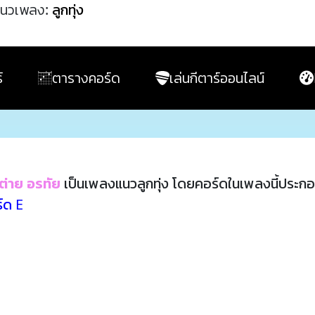
นวเพลง:
ลูกทุ่ง
์
ตารางคอร์ด
เล่นกีตาร์ออนไลน์
ต่าย อรทัย
เป็นเพลงแนวลูกทุ่ง โดยคอร์ดในเพลงนี้ประก
์ด E