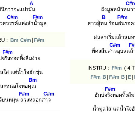
A
C#
่นึกว่าจะแปรผัน
ฝั่งมูลหน้าหนา
C#m
F#m
B
F#m
ล้วสวรร
ค์แห่งลำน้ำ
มูล
สาวสู้ทน
ร้อนฝน
รอค
ฝนลาเริ่มแล้วลม
RU :
Bm
C#m
|
F#m
C#m
F
พี่คงลืมสาว
อุบลแล้
F#m
บ่จริง
ทอดทิ้งลืมง่าย
INSTRU :
F#m
( 4 T
ูลใส แต่น้ำใจฮักขุ่น
F#m
B
|
F#m
B
|
E
|
Bm
ี่ละหนอใจพ่อคุณ
F#m
F#m
C#m
ฮักบ่จริง
ทอดทิ้งลืม
เวียนหมุน ลว
งหลอกสาว
น้ำมูลใส แต่น้ำใจฮั