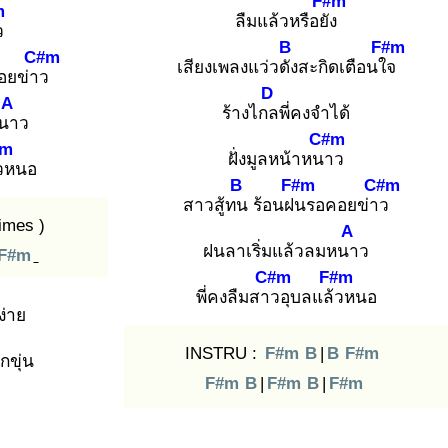
F#m
m
ลืมแล้วหรือยัง
ว
B
F#m
C#m
เสียงเพลงแว่วดัง
สะกิดเตือนใจ
อยข่าว
D
A
ร้างไกล
พี่คงจำได้
หนา
ว
C#m
#m
ฝั่งมูลหน้าหนา
ว
ว
หนอ
B
F#m
C#m
สาวสู้ทน
ร้อนฝน
รอคอยข่าว
imes )
A
ฝนลาเริ่มแล้วลมหนา
ว
F#m
C#m
F#m
พี่คงลืมสาว
อุบลแล้ว
หนอ
ง่าย
INSTRU :
F#m
B
|
B
F#m
กขุ่น
F#m
B
|
F#m
B
|
F#m