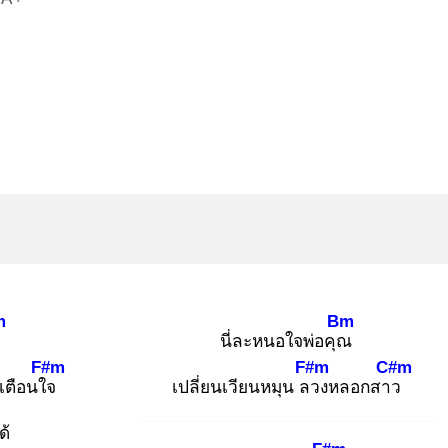
m
Bm
นี่ละหนอใจพ่อคุณ
F#m
F#m
C#m
เตือนใจ
เปลี่ยนเวียนหมุน ลว
งหลอกสาว
ด้