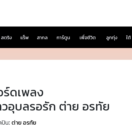
สตริง
แร็พ
สากล
การ์ตูน
เพื่อชีวิต
ลูกทุ่ง
ใต้
อร์ดเพลง
วอุบลรอรัก ต่าย อรทัย
ลปิน:
ต่าย อรทัย