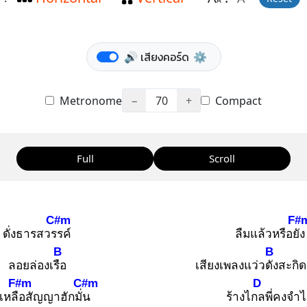
A
🔊 เสียงคอร์ด
⚙️
Metronome
−
70
+
Compact
Full
Scroll
C#m
F#
ดั่งธารสวรร
ค์
ลืมแล้วหรือยัง
B
B
ลอยล่องเรือ
เสียงเพลงแว่วดัง
สะกิด
F#m
C#m
D
เหลือ
สัญญาฮักมั่น
ร้างไกล
พี่คงจำไ