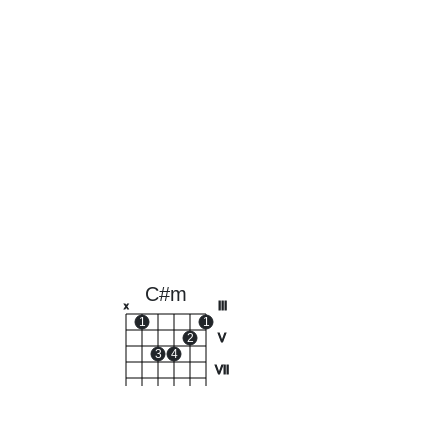
C#m
III
x
1
1
2
V
3
4
VII