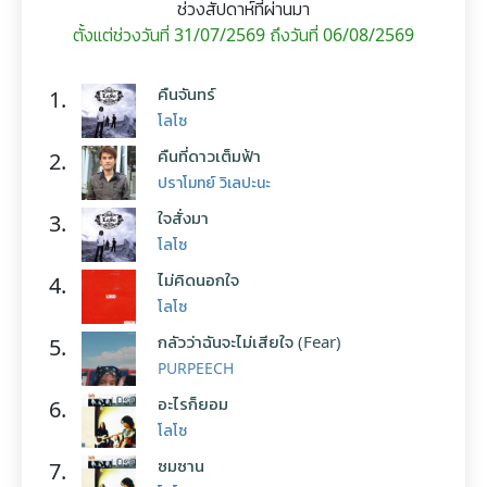
ช่วงสัปดาห์ที่ผ่านมา
ตั้งแต่ช่วงวันที่ 31/07/2569 ถึงวันที่ 06/08/2569
คืนจันทร์
1.
โลโซ
คืนที่ดาวเต็มฟ้า
2.
ปราโมทย์ วิเลปะนะ
ใจสั่งมา
3.
โลโซ
ไม่คิดนอกใจ
4.
โลโซ
กลัวว่าฉันจะไม่เสียใจ (Fear)
5.
PURPEECH
อะไรก็ยอม
6.
โลโซ
ซมซาน
7.