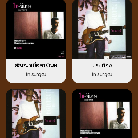
สัญญาเมื่อสายัญห์
ประเทือง
ไท ธนาวุฒิ
ไท ธนาวุฒิ