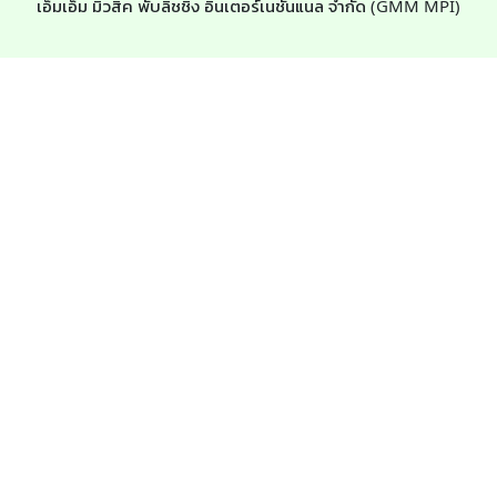
เอ็มเอ็ม มิวสิค พับลิชชิ่ง อินเตอร์เนชั่นแนล จำกัด (GMM MPI)