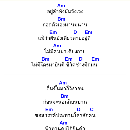
Am
อยู่ลำพัง
มันวังเวง
Bm
กอดตัวเอง
มานมนาน
Em
D
Em
แม้ว่าฝัน
ยังเดียวดา
ยอยู่ดี
Am
ไม่มีคน
มาเคียงกาย
Bm
Em
D
Em
ไม่มีใคร
มายินดี ชีวิ
ตช่าง
มืดมน
Am
ตื่นขึ้นมา
ก็วิงวอน
Bm
ก่อนจะนอน
ก็บนบาน
Em
D
C
ขอสวรร
ค์ประทานใคร
สักคน
Am
ฟ้าท่านคง
ได้ยินคำ