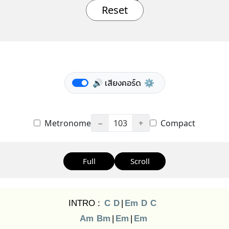
Reset
🔊 เสียงคอร์ด
⚙️
Metronome
−
103
+
Compact
Full
Scroll
INTRO :
C
D
|
Em
D
C
Am
Bm
|
Em
|
Em