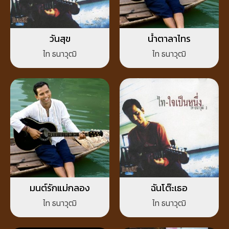
วันสุข
น้ำตาลาไทร
ไท ธนาวุฒิ
ไท ธนาวุฒิ
มนต์รักแม่กลอง
ฉันโต๊ะเธอ
ไท ธนาวุฒิ
ไท ธนาวุฒิ