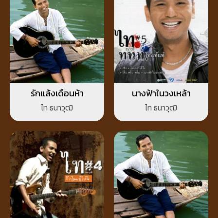
รักแล้งเดือนห้า
นางฟ้าในวงเหล้า
ไท ธนาวุฒิ
ไท ธนาวุฒิ