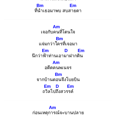
Bm
Em
ที่นำ
เธอมาพบ สบสาย
ตา
Am
เจอกับคน
ที่โดนใจ
Bm
แจ่มกว่าใคร
ที่เจอมา
Em
D
Em
นึกว่าฟ้า
ท่านเอามา
ฝากดิน
Am
อดีตคน
พเนจร
Bm
จากบ้านดอน
จึงโบยบิน
Em
D
Em
ถวิล
ไปถึง
สวรรค์
Am
ก่อนเหตุการ
ณ์จะบานปลาย