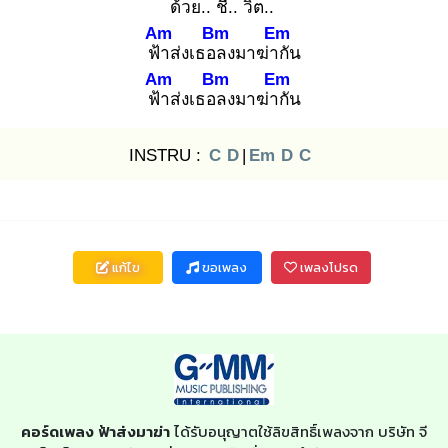
ด้ว
ย.. ชี.
. วิต..
Am
Bm
Em
ฟ้า
ส่งเธอล
งมาฆ่ากั
น
Am
Bm
Em
ฟ้า
ส่งเธอล
งมาฆ่ากั
น
INSTRU :
C
D
|
Em
D
C
แก้ไข
ขอเพลง
เพลงโปรด
คอร์ดเพลง ฟ้าส่งมาฆ่า
ได้รับอนุญาตใช้ลิขสิทธิ์เพลงจาก บริษัท จี