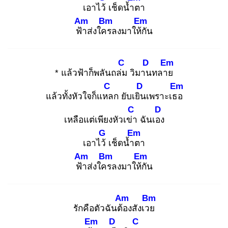
เอาไว้
เช็ดน้ำต
า
Am
Bm
Em
ฟ้า
ส่งใคร
ลงมาให้กั
น
C
D
Em
* แล้วฟ้าก็พลันถล่ม
วิมาน
ทลาย
C
D
Em
แล้วทั้งหัวใจก็แหล
ก ยับเยิน
เพราะเธอ
C
D
เหลือแต่เพียงหัวเข่า
ฉันเอง
G
Em
เอาไว้
เช็ดน้ำต
า
Am
Bm
Em
ฟ้า
ส่งใคร
ลงมาให้กั
น
Am
Bm
รักคือตัวฉันต้อ
งสังเวย
Em
D
C