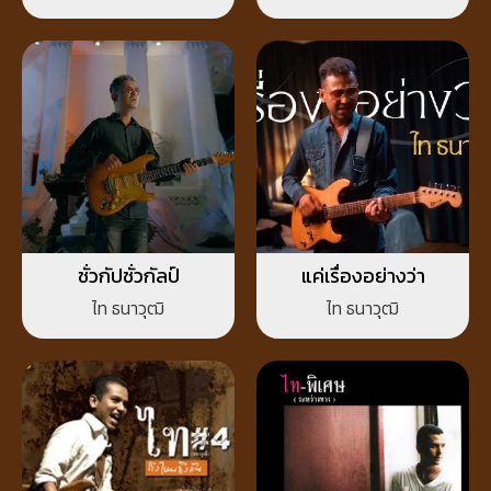
ชั่วกัปชั่วกัลป์
แค่เรื่องอย่างว่า
ไท ธนาวุฒิ
ไท ธนาวุฒิ