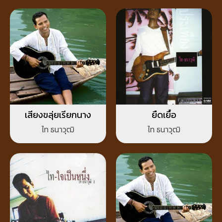
เสียงขลุ่ยเรียกนาง
ยืดเยื้อ
ไท ธนาวุฒิ
ไท ธนาวุฒิ