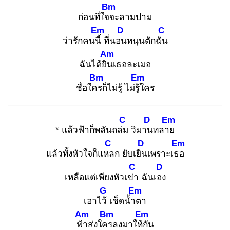
Bm
ก่อนที่ใจจ
ะลามปาม
Em
D
C
ว่ารักคนนี้
ที่นอน
หนุนตักฉัน
Am
ฉันได้ยิน
เธอละเมอ
Bm
Em
ชื่อใคร
ก็ไม่รู้ ไม่รู้ใ
คร
C
D
Em
* แล้วฟ้าก็พลันถล่ม
วิมาน
ทลาย
C
D
Em
แล้วทั้งหัวใจก็แหล
ก ยับเยิน
เพราะเธอ
C
D
เหลือแต่เพียงหัวเข่า
ฉันเอง
G
Em
เอาไว้
เช็ดน้ำต
า
Am
Bm
Em
ฟ้า
ส่งใคร
ลงมาให้กั
น