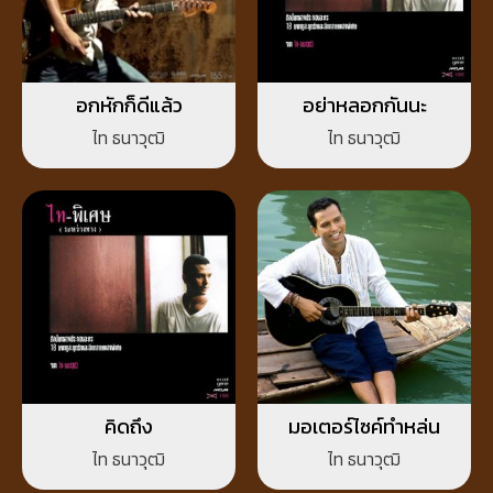
อกหักก็ดีแล้ว
อย่าหลอกกันนะ
ไท ธนาวุฒิ
ไท ธนาวุฒิ
คิดถึง
มอเตอร์ไซค์ทำหล่น
ไท ธนาวุฒิ
ไท ธนาวุฒิ