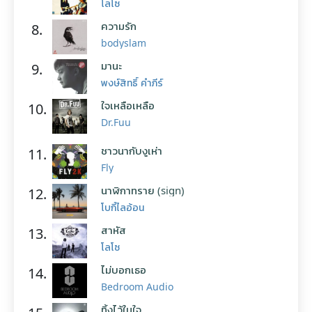
โลโซ
ความรัก
8.
bodyslam
มานะ
9.
พงษ์สิทธิ์ คำภีร์
ใจเหลือเหลือ
10.
Dr.Fuu
ชาวนากับงูเห่า
11.
Fly
นาฬิกาทราย (sign)
12.
โบกี้ไลอ้อน
สาหัส
13.
โลโซ
ไม่บอกเธอ
14.
Bedroom Audio
ทิ้งไว้ในใจ