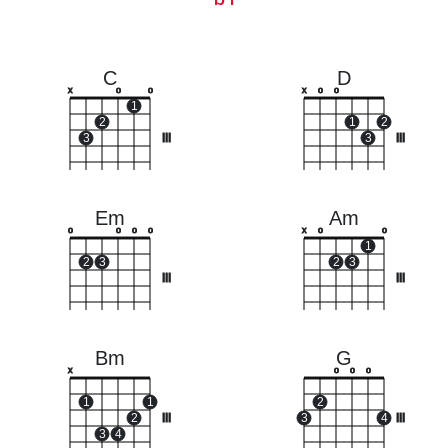
C
D
x
o
o
x
o
o
1
2
1
2
3
III
3
III
Em
Am
o
o
o
o
x
o
o
1
2
3
2
3
III
III
Bm
G
x
o
o
o
1
1
2
2
III
3
4
III
3
4