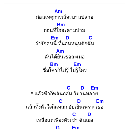
Am
ก่อนเหตุการ
ณ์จะบานปลาย
Bm
ก่อนที่ใจจ
ะลามปาม
Em
D
C
ว่ารักคนนี้
ที่นอน
หนุนตักฉัน
Am
ฉันได้ยิน
เธอละเมอ
Bm
Em
ชื่อใคร
ก็ไม่รู้ ไม่รู้ใ
คร
C
D
Em
* แล้วฟ้าก็พลันถล่ม
วิมาน
ทลาย
C
D
Em
แล้วทั้งหัวใจก็แหล
ก ยับเยิน
เพราะเธอ
C
D
เหลือแต่เพียงหัวเข่า
ฉันเอง
G
Em