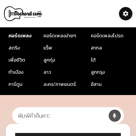
คอร์ดเพลง
คอร์ดเพลงง่ายๆ
คอร์ดเพลงโปรด
สตริง
แร็พ
สากล
เพื่อชีวิต
ลูกทุ่ง
ใต้
กำเมือง
ลาว
ลูกกรุง
การ์ตูน
ละคร/ภาพยนตร์
อีสาน