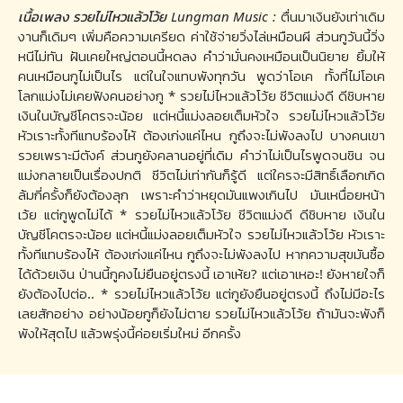
เนื้อเพลง รวยไม่ไหวแล้วโว้ย Lungman Music :
ตื่นมาเงินยังเท่าเดิม
งานก็เดิมๆ เพิ่มคือความเครียด ค่าใช้จ่ายวิ่งไล่เหมือนผี ส่วนกูวันนี้วิ่ง
หนีไม่ทัน ฝันเคยใหญ่ตอนนี้หดลง คำว่ามั่นคงเหมือนเป็นนิยาย ยิ้มให้
คนเหมือนกูไม่เป็นไร แต่ในใจแทบพังทุกวัน พูดว่าโอเค ทั้งที่ไม่โอเค
โลกแม่งไม่เคยฟังคนอย่างกู * รวยไม่ไหวแล้วโว้ย ชีวิตแม่งดี ดีชิบหาย
เงินในบัญชีโคตรจะน้อย แต่หนี้แม่งลอยเต็มหัวใจ รวยไม่ไหวแล้วโว้ย
หัวเราะทั้งทีแทบร้องไห้ ต้องเก่งแค่ไหน กูถึงจะไม่พังลงไป บางคนเขา
รวยเพราะมีตังค์ ส่วนกูยังคลานอยู่ที่เดิม คำว่าไม่เป็นไรพูดจนชิน จน
แม่งกลายเป็นเรื่องปกติ ชีวิตไม่เท่ากันก็รู้ดี แต่ใครจะมีสิทธิ์เลือกเกิด
ล้มกี่ครั้งก็ยังต้องลุก เพราะคำว่าหยุดมันแพงเกินไป มันเหนื่อยหน้า
เว้ย แต่กูพูดไม่ได้ * รวยไม่ไหวแล้วโว้ย ชีวิตแม่งดี ดีชิบหาย เงินใน
บัญชีโคตรจะน้อย แต่หนี้แม่งลอยเต็มหัวใจ รวยไม่ไหวแล้วโว้ย หัวเราะ
ทั้งทีแทบร้องไห้ ต้องเก่งแค่ไหน กูถึงจะไม่พังลงไป หากความสุขมันซื้อ
ได้ด้วยเงิน ป่านนี้กูคงไม่ยืนอยู่ตรงนี้ เอาเห้ย? แต่เอาเหอะ! ยังหายใจก็
ยังต้องไปต่อ.. * รวยไม่ไหวแล้วโว้ย แต่กูยังยืนอยู่ตรงนี้ ถึงไม่มีอะไร
เลยสักอย่าง อย่างน้อยกูก็ยังไม่ตาย รวยไม่ไหวแล้วโว้ย ถ้ามันจะพังก็
พังให้สุดไป แล้วพรุ่งนี้ค่อยเริ่มใหม่ อีกครั้ง