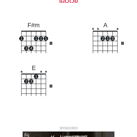
แล้วโว้ย
F#m
A
x
o
o
1
1
1
1
2
1
3
III
III
3
4
E
o
o
o
1
2
3
III
SPONSORED