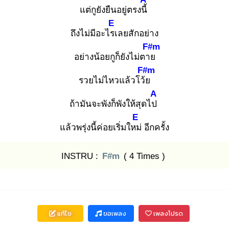
แต่กูยังยืนอยู่ตรงนี้
E
ถึงไม่มีอะไรเ
ลยสักอย่าง
F#m
อย่างน้อยกูก็ยังไม่ตาย
F#m
รวยไม่ไหวแล้วโว้ย
A
ถ้ามันจะพังก็พังให้สุดไป
E
แล้วพรุ่งนี้ค่อยเริ่มใหม่
อีกครั้ง
INSTRU :
F#m
( 4 Times )
แก้ไข
ขอเพลง
เพลงโปรด