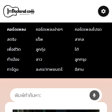
คอร์ดเพลง
คอร์ดเพลงง่ายๆ
คอร์ดเพลงโปรด
สตริง
แร็พ
สากล
เพื่อชีวิต
ลูกทุ่ง
ใต้
กำเมือง
ลาว
ลูกกรุง
การ์ตูน
ละคร/ภาพยนตร์
อีสาน