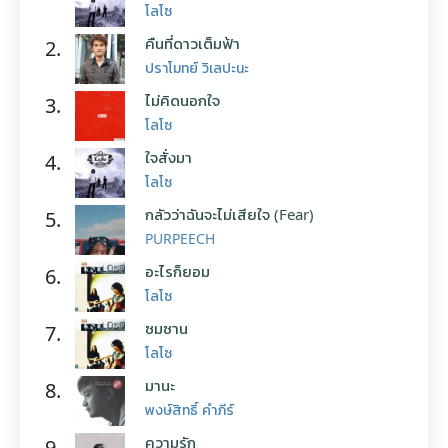
โลโซ
คืนที่ดาวเต็มฟ้า
2.
ปราโมทย์ วิเลปะนะ
ไม่คิดนอกใจ
3.
โลโซ
ใจสั่งมา
4.
โลโซ
กลัวว่าฉันจะไม่เสียใจ (Fear)
5.
PURPEECH
อะไรก็ยอม
6.
โลโซ
ซมซาน
7.
โลโซ
มานะ
8.
พงษ์สิทธิ์ คำภีร์
ความรัก
9.