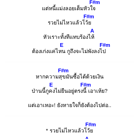
F#m
แต่หนี้แม่งลอยเต็มหัวใจ
F#m
รวยไม่ไหวแล้วโว้ย
A
หัวเราะทั้งทีแทบร้องไห้
E
F#m
ต้องเก่งแค่ไหน
กูถึงจะไม่พังลงไป
F#m
หากความสุข
มันซื้อได้ด้วยเงิน
E
F#m
ป่านนี้กูคง
ไม่ยืนอยู่ตรงนี้
เอาเห้ย?
แต่เอาเหอะ! ยังหายใจก็ยังต้องไปต่อ..
F#m
* รวยไม่ไหวแล้วโว้ย
A