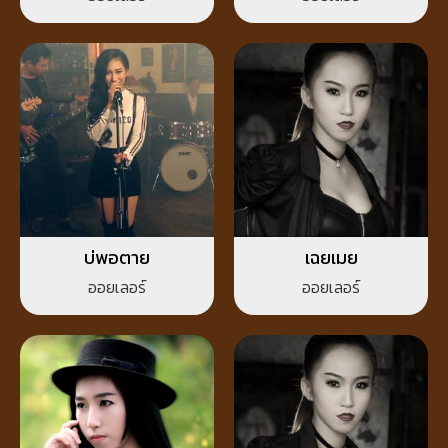
บ่พอตาย
เฉยเมย
ออยเลอร์
ออยเลอร์