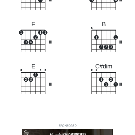
3
III
3
4
III
F
B
x
1
1
1
2
1
1
3
4
III
III
3
3
3
E
C#dim
o
o
o
x
x
1
2
3
1
2
III
3
4
III
SPONSORED