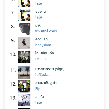
โลโซ
ซมซาน
7.
โลโซ
มานะ
8.
พงษ์สิทธิ์ คำภีร์
ความรัก
9.
bodyslam
ใจเหลือเหลือ
10.
Dr.Fuu
นาฬิกาทราย (sign)
11.
โบกี้ไลอ้อน
ชาวนากับงูเห่า
12.
Fly
สาหัส
13.
โลโซ