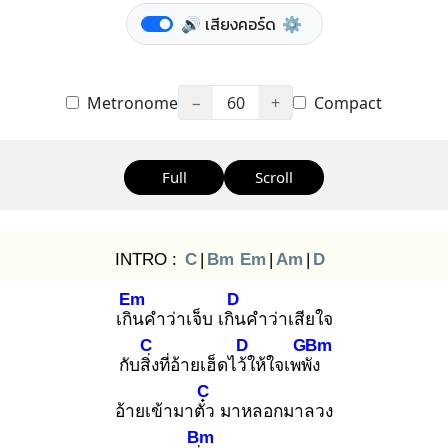
🔊 เสียงคอร์ด
⚙️
Metronome
−
60
+
Compact
Full
Scroll
INTRO :
C
|
Bm
Em
|
Am
|
D
Em
D
เกิน
คำว่าเจ็บ เกิน
คำว่าเสียใจ
C
D
G
Bm
กับสิ่ง
ที่อ้ายเฮ็ดไว้ใ
ห้ใจเพพั
ง
C
อ้ายเข้ามาตั๋ว
มาหลอกมาลวง
Bm