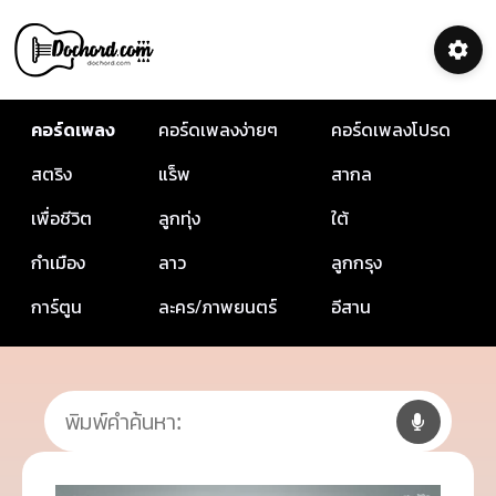
คอร์ดเพลง
คอร์ดเพลงง่ายๆ
คอร์ดเพลงโปรด
สตริง
แร็พ
สากล
เพื่อชีวิต
ลูกทุ่ง
ใต้
กำเมือง
ลาว
ลูกกรุง
การ์ตูน
ละคร/ภาพยนตร์
อีสาน