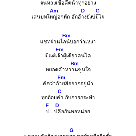
จนหลงเซื่อ
คึดนำทุกอย่าง
Am
D
G
เล่นบทใหญ่
อกหัก ฮักฮ้าง
ยังบ่มีไ
ผ
Bm
แชทผ่านไลน์
บอกว่าเหงา
Em
มีแต่เจ้า
ผู้เดียวคนไค
Bm
หยอดคำหวาน
ซูนใจ
Em
คิดว่าอ้าย
สิอยากอยู่นำ
C
ทุกถ้อยคำ
กับการกระทำ
F
D
บ่.
. บ่คื
อกันพอหน่อย
G