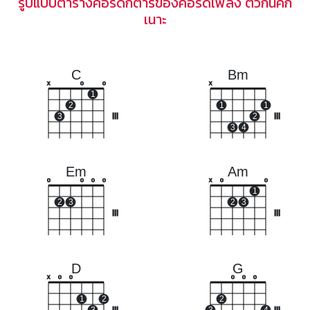
รูปแบบตารางคอร์ดกีตาร์ของคอร์ดเพลง ตั๋วกันคัก
เนาะ
C
Bm
x
o
o
x
1
2
1
1
3
III
2
III
3
4
Em
Am
o
o
o
o
x
o
o
1
2
3
2
3
III
III
D
G
x
o
o
o
o
o
1
2
2