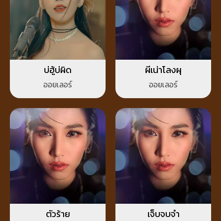
บ่ฮู้บ่ผิด
ผีเน่าโลงผุ
ออยเลอร์
ออยเลอร์
ตัวร้าย
เจ็บจบจำ