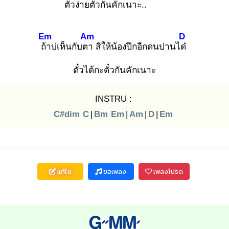
ตั๋วง่ายตั๋วกันคัก
เนาะ..
Em
Am
D
ถ้า
บ่เห็นกับตา
สิให้น้องปึกอีกดนปานได๋
ตั๋วได้กะตั๋วกันคักเนาะ
INSTRU :
C#dim
C
|
Bm
Em
|
Am
|
D
|
Em
แก้ไข
ขอเพลง
เพลงโปรด