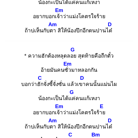
น้องกะเป็นได้แค่
คนแก้เหงา
Em
อยากบอกเจ้า
ว่าแม่งโคตรใจร้าย
Am
D
ถ้าบ่เห็นกับตา
สิให้น้องปึกอีกดนปานได๋
G
* ความฮักต้องหลุดลอย
สุดท้ายคือถืกตั๋ว
Em
อ้ายมันคนซั่ว
มาหลอกกัน
C
D
บอกว่าฮัก
จั่งซี้จั่งซั่น แล้วเขา
คนนั้นแม่นไผ
G
น้องกะเป็นได้แค่
คนแก้เหงา
Em
E
อยากบอกเจ้า
ว่าแม่งโคตรใจร้าย
Am
D
ถ้าบ่เห็นกับตา
สิให้น้องปึกอีกดนปานได๋
C
Bm