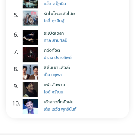
แจ๊ส สปุ๊กนิค
รักไม่ไหวแล้วโว้ย
5.
โจอี้ ภูวศิษฐ์
ระเบิดเวลา
6.
ศาล สานศิลป์
ภวังค์จิต
7.
ปราง ปรางทิพย์
สิลืมเขาแล้วล่ะ
8.
เน็ค นฤพล
แพ้แล้วพาล
9.
ไอซ์ ศรัณยู
เจ้าสาวที่กลัวฝน
10.
เต๋อ เรวัต พุทธินันท์