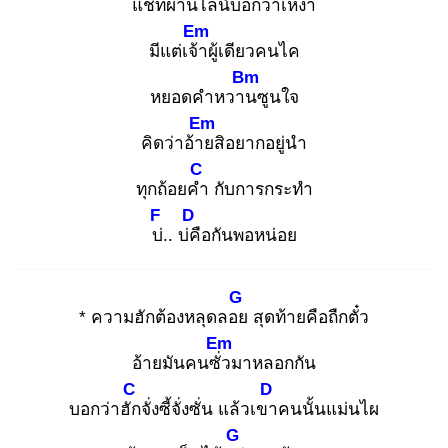
แชทผ่านไลน์
บอกว่าเหงา
Em
มีแต่เจ้า
ผู้เดียวคนไค
Bm
หยอดคำหวาน
ซูนใจ
Em
คิดว่าอ้าย
สิอยากอยู่นำ
C
ทุกถ้อยคำ
กับการกระทำ
F
D
บ่.
. บ่คื
อกันพอหน่อย
G
* ความฮักต้องหลุดลอย
สุดท้ายคือถืกตั๋ว
Em
อ้ายมันคนซั่ว
มาหลอกกัน
C
D
บอกว่าฮัก
จั่งซี้จั่งซั่น แล้วเขา
คนนั้นแม่นไผ
G