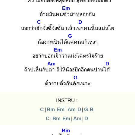
* ความฮักต้องหลุดลอย
สุดท้ายคือถืกตั๋ว
Em
อ้ายมันคนซั่ว
มาหลอกกัน
C
D
บอกว่าฮัก
จั่งซี้จั่งซั่น แล้วเขา
คนนั้นแม่นไผ
G
น้องกะเป็นได้แค่
คนแก้เหงา
Em
อยากบอกเจ้า
ว่าแม่งโคตรใจร้าย
Am
D
ถ้าบ่เห็นกับตา
สิให้น้องปึกอีกดนปานได๋
G
ตั๋วง่ายตั๋วกันคัก
เนาะ
INSTRU :
C
|
Bm
Em
|
Am
D
|
G
B
C
|
Bm
Em
|
Am
|
D
Bm