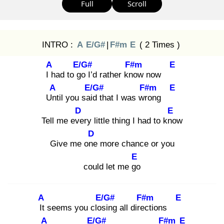
Full
Scroll
INTRO :
A
E/G#
|
F#m
E
( 2 Times )
A
E/G#
F#m
E
I h
ad to go
I’d rather kno
w now
A
E/G#
F#m
E
Unt
il you said
that I was wro
ng
D
E
Tell me eve
ry little thing I had to kno
w
D
Give me one
more chance or you
E
could let me go
A
E/G#
F#m
E
It
seems you closi
ng all direc
tions
A
E/G#
F#m
E