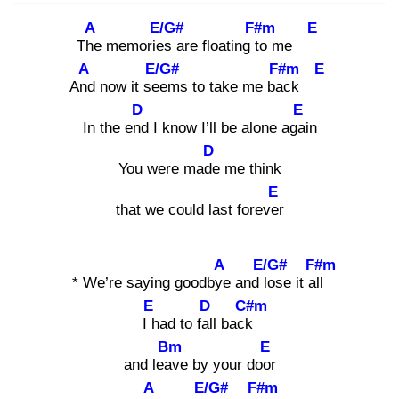
A
E/G#
F#m
E
The
memories
are floating to
me
A
E/G#
F#m
E
And
now it see
ms to take me bac
k
D
E
In the end
I know I’ll be alone agai
n
D
You were made
me think
E
that we could last forever
A
E/G#
F#m
* We’re saying goodbye
and lo
se it all
E
D
C#m
I h
ad to fall
back
Bm
E
and leav
e by your door
A
E/G#
F#m