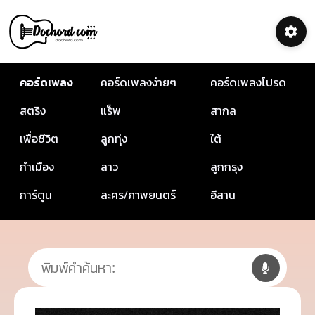
คอร์ดเพลง
คอร์ดเพลงง่ายๆ
คอร์ดเพลงโปรด
สตริง
แร็พ
สากล
เพื่อชีวิต
ลูกทุ่ง
ใต้
กำเมือง
ลาว
ลูกกรุง
การ์ตูน
ละคร/ภาพยนตร์
อีสาน