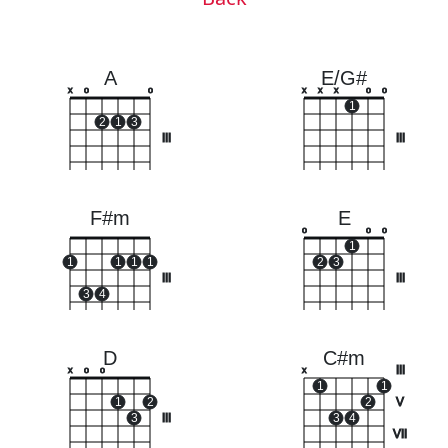
A
E/G#
x
o
o
x
x
x
o
o
1
2
1
3
III
III
F#m
E
o
o
o
1
1
1
1
1
2
3
III
III
3
4
D
C#m
III
x
o
o
x
1
1
1
2
2
V
3
III
3
4
VII