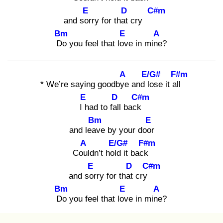
E
D
C#m
and sor
ry for that
cry
Bm
E
A
Do
you feel that lov
e in mine
?
A
E/G#
F#m
* We’re saying goodbye
and lo
se it all
E
D
C#m
I h
ad to fall
back
Bm
E
and leav
e by your door
A
E/G#
F#m
Coul
dn’t hold
it back
E
D
C#m
and sor
ry for that
cry
Bm
E
A
Do
you feel that lov
e in mine
?