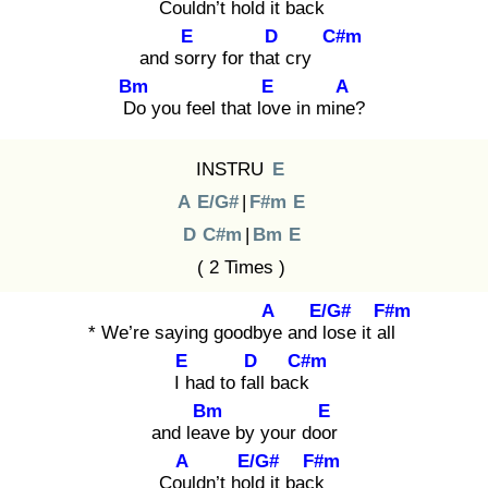
Coul
dn’t hold
it back
E
D
C#m
and sor
ry for that
cry
Bm
E
A
Do
you feel that lov
e in mine
?
INSTRU
E
A
E/G#
|
F#m
E
D
C#m
|
Bm
E
( 2 Times )
A
E/G#
F#m
* We’re saying goodbye
and lo
se it all
E
D
C#m
I h
ad to fall
back
Bm
E
and leav
e by your door
A
E/G#
F#m
Coul
dn’t hold
it back