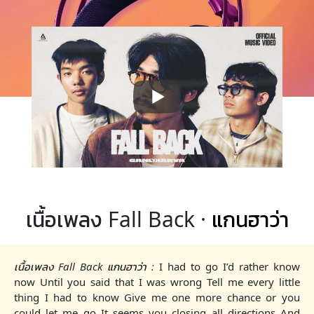
เนื้อเพลง Fall Back ·
แกนฮาว่า
เนื้อเพลง Fall Back แกนฮาว่า :
I had to go I’d rather know
now Until you said that I was wrong Tell me every little
thing I had to know Give me one more chance or you
could let me go It seems you closing all directions And