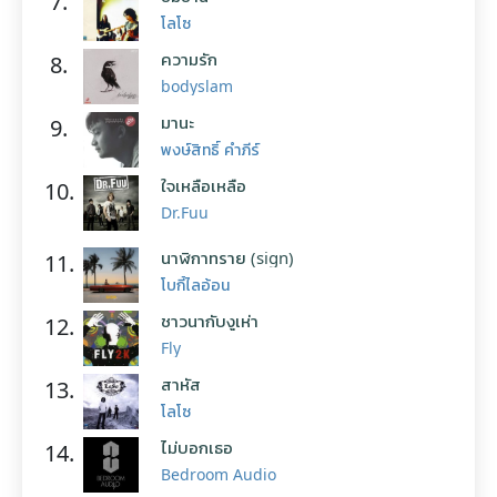
7.
โลโซ
ความรัก
8.
bodyslam
มานะ
9.
พงษ์สิทธิ์ คำภีร์
ใจเหลือเหลือ
10.
Dr.Fuu
นาฬิกาทราย (sign)
11.
โบกี้ไลอ้อน
ชาวนากับงูเห่า
12.
Fly
สาหัส
13.
โลโซ
ไม่บอกเธอ
14.
Bedroom Audio