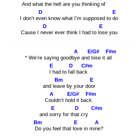
And
what the hell
are you thinking of
D
E
I don’t eve
n know what I’m supposed to do
D
E
Cause I nev
er ever think I had to los
e you
A
E/G#
F#m
* We’re saying goodbye
and lo
se it all
E
D
C#m
I h
ad to fall
back
Bm
E
and leav
e by your door
A
E/G#
F#m
Coul
dn’t hold
it back
E
D
C#m
and sor
ry for that
cry
Bm
E
A
Do
you feel that lov
e in mine
?