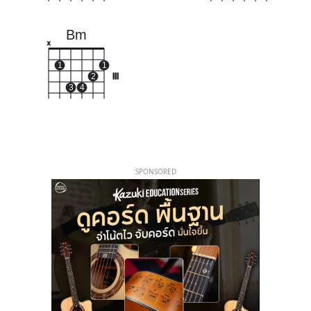
Bm
x
1
1
2
III
3
4
SPONSORED