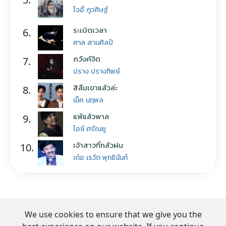
โจอี้ ภูวศิษฐ์
ระเบิดเวลา
6.
ศาล สานศิลป์
ภวังค์จิต
7.
ปราง ปรางทิพย์
สิลืมเขาแล้วล่ะ
8.
เน็ค นฤพล
แพ้แล้วพาล
9.
ไอซ์ ศรัณยู
เจ้าสาวที่กลัวฝน
10.
เต๋อ เรวัต พุทธินันท์
We use cookies to ensure that we give you the