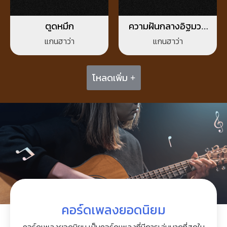
ตูดหมึก
ความฝันกลางอิฐมวล
เบา
แกนฮาว่า
แกนฮาว่า
โหลดเพิ่ม +
คอร์ดเพลงยอดนิยม