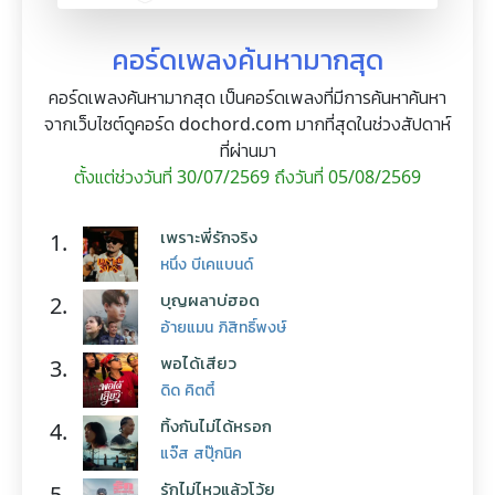
คอร์ดเพลงค้นหามากสุด
คอร์ดเพลงค้นหามากสุด เป็นคอร์ดเพลงที่มีการค้นหาค้นหา
จากเว็บไซต์ดูคอร์ด dochord.com มากที่สุดในช่วงสัปดาห์
ที่ผ่านมา
ตั้งแต่ช่วงวันที่ 30/07/2569 ถึงวันที่ 05/08/2569
เพราะพี่รักจริง
1.
หนึ่ง บีเคแบนด์
บุญผลาบ่ฮอด
2.
อ้ายแมน ภิสิทธิ์พงษ์
พอได้เสียว
3.
ดิด คิตตี้
ทิ้งกันไม่ได้หรอก
4.
แจ๊ส สปุ๊กนิค
รักไม่ไหวแล้วโว้ย
5.