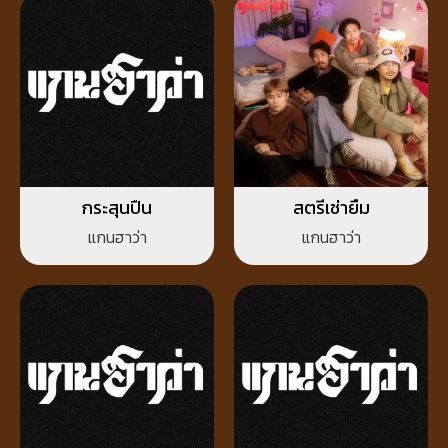
กระสุนปืน
สตรีเช่ายืม
แกนฮาว่า
แกนฮาว่า