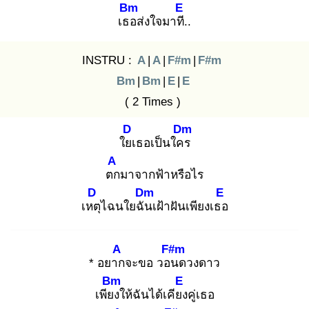
Bm
E
เธอ
ส่งใจมาที.
.
INSTRU :
A
|
A
|
F#m
|
F#m
Bm
|
Bm
|
E
|
E
( 2 Times )
D
Dm
ใยเ
ธอเป็นใคร
A
ตก
มาจากฟ้าหรือไร
D
Dm
E
เหตุ
ไฉนใยฉัน
เฝ้าฝันเพียงเธอ
A
F#m
* อยาก
จะขอ วอน
ดวงดาว
Bm
E
เพียง
ให้ฉันได้เคียง
คู่เธอ