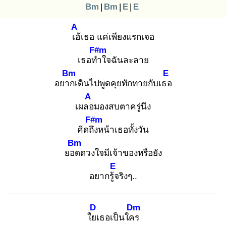
Bm
|
Bm
|
E
|
E
A
เฮ้
เธอ แค่เพียงแรกเจอ
F#m
เธอทำ
ใจฉันละลาย
Bm
E
อยาก
เดินไปพูดคุยทักทายกับเธอ
A
เผลอ
มองสบตาครู่นึง
F#m
คิดถึง
หน้าเธอทั้งวัน
Bm
ยอด
ดวงใจมีเจ้าของหรือยัง
E
อยากรู้จ
ริงๆ..
D
Dm
ใยเ
ธอเป็นใคร