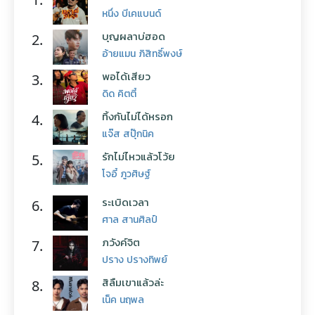
หนึ่ง บีเคแบนด์
บุญผลาบ่ฮอด
2.
อ้ายแมน ภิสิทธิ์พงษ์
พอได้เสียว
3.
ดิด คิตตี้
ทิ้งกันไม่ได้หรอก
4.
แจ๊ส สปุ๊กนิค
รักไม่ไหวแล้วโว้ย
5.
โจอี้ ภูวศิษฐ์
ระเบิดเวลา
6.
ศาล สานศิลป์
ภวังค์จิต
7.
ปราง ปรางทิพย์
สิลืมเขาแล้วล่ะ
8.
เน็ค นฤพล