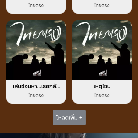
ครา…ก่อนจากลา
ไทยตรง
ไทยตรง
เล่นซ่อนหา…เธอกลับ
เหตุไฉน
หาย
ไทยตรง
ไทยตรง
โหลดเพิ่ม +