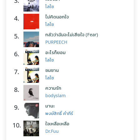
3.
โลโซ
ไม่คิดนอกใจ
4.
โลโซ
กลัวว่าฉันจะไม่เสียใจ (Fear)
5.
PURPEECH
อะไรก็ยอม
6.
โลโซ
ซมซาน
7.
โลโซ
ความรัก
8.
bodyslam
มานะ
9.
พงษ์สิทธิ์ คำภีร์
ใจเหลือเหลือ
10.
Dr.Fuu