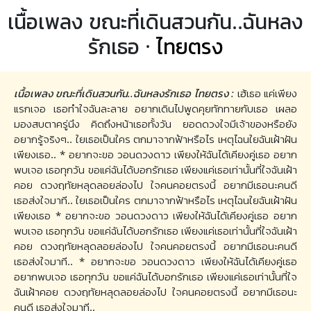
เนื้อเพลง ขณะที่เดินสวนกัน..ฉันหลง
รักเธอ ·
ไทยตรง
เนื้อเพลง ขณะที่เดินสวนกัน..ฉันหลงรักเธอ ไทยตรง :
เฮ้เธอ แค่เพียง
แรกเจอ เธอทำใจฉันละลาย อยากเดินไปพูดคุยทักทายกับเธอ เผลอ
มองสบตาครู่นึง คิดถึงหน้าเธอทั้งวัน ยอดดวงใจมีเจ้าของหรือยัง
อยากรู้จริงๆ.. ใยเธอเป็นใคร ตกมาจากฟ้าหรือไร เหตุไฉนใยฉันเฝ้าฝัน
เพียงเธอ.. * อยากจะขอ วอนดวงดาว เพียงให้ฉันได้เคียงคู่เธอ อยาก
พบเจอ เธอทุกวัน ขอแค่ฉันได้บอกรักเธอ เพียงแค่เธอเท่านั้นที่ใจฉันเฝ้า
คอย ดวงฤทัยหลุดลอยล่องไป ใจคนคอยตรงนี้ อยากมีเธอนะคนดี
เธอส่งใจมาที.. ใยเธอเป็นใคร ตกมาจากฟ้าหรือไร เหตุไฉนใยฉันเฝ้าฝัน
เพียงเธอ * อยากจะขอ วอนดวงดาว เพียงให้ฉันได้เคียงคู่เธอ อยาก
พบเจอ เธอทุกวัน ขอแค่ฉันได้บอกรักเธอ เพียงแค่เธอเท่านั้นที่ใจฉันเฝ้า
คอย ดวงฤทัยหลุดลอยล่องไป ใจคนคอยตรงนี้ อยากมีเธอนะคนดี
เธอส่งใจมาที.. * อยากจะขอ วอนดวงดาว เพียงให้ฉันได้เคียงคู่เธอ
อยากพบเจอ เธอทุกวัน ขอแค่ฉันได้บอกรักเธอ เพียงแค่เธอเท่านั้นที่ใจ
ฉันเฝ้าคอย ดวงฤทัยหลุดลอยล่องไป ใจคนคอยตรงนี้ อยากมีเธอนะ
คนดี เธอส่งใจมาที..