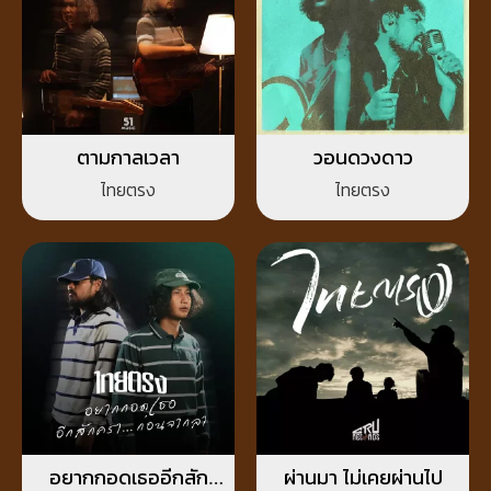
ตามกาลเวลา
วอนดวงดาว
ไทยตรง
ไทยตรง
อยากกอดเธออีกสัก
ผ่านมา ไม่เคยผ่านไป