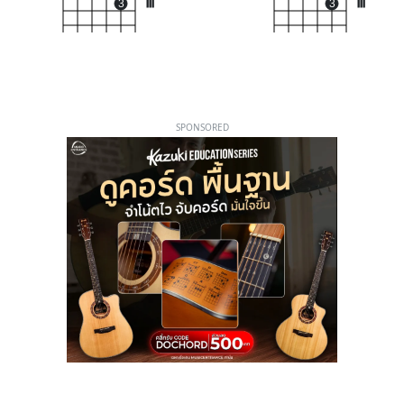
3
III
3
III
SPONSORED