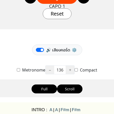
CAPO 1
Reset
🔊 เสียงคอร์ด
⚙️
Metronome
−
136
+
Compact
Full
Scroll
INTRO :
A
|
A
|
F#m
|
F#m