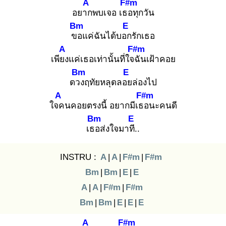
A
F#m
อยาก
พบเจอ เธอ
ทุกวัน
Bm
E
ขอ
แค่ฉันได้บอก
รักเธอ
A
F#m
เพียง
แค่เธอเท่านั้นที่ใจฉั
นเฝ้าคอย
Bm
E
ดวง
ฤทัยหลุดลอย
ล่องไป
A
F#m
ใจค
นคอยตรงนี้ อยากมีเธอ
นะคนดี
Bm
E
เธอ
ส่งใจมาที.
.
INSTRU :
A
|
A
|
F#m
|
F#m
Bm
|
Bm
|
E
|
E
A
|
A
|
F#m
|
F#m
Bm
|
Bm
|
E
|
E
|
E
A
F#m