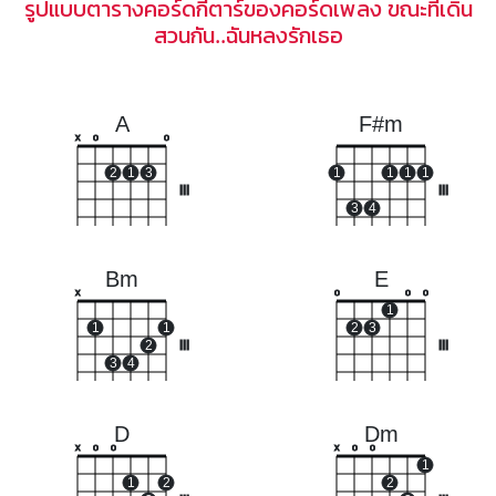
รูปแบบตารางคอร์ดกีตาร์ของคอร์ดเพลง ขณะที่เดิน
สวนกัน..ฉันหลงรักเธอ
A
F#m
x
o
o
2
1
3
1
1
1
1
III
III
3
4
Bm
E
x
o
o
o
1
1
1
2
3
2
III
III
3
4
D
Dm
x
o
o
x
o
o
1
1
2
2