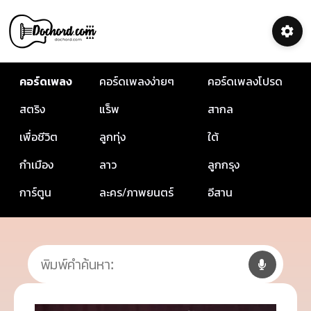
คอร์ดเพลง
คอร์ดเพลงง่ายๆ
คอร์ดเพลงโปรด
สตริง
แร็พ
สากล
เพื่อชีวิต
ลูกทุ่ง
ใต้
กำเมือง
ลาว
ลูกกรุง
การ์ตูน
ละคร/ภาพยนตร์
อีสาน