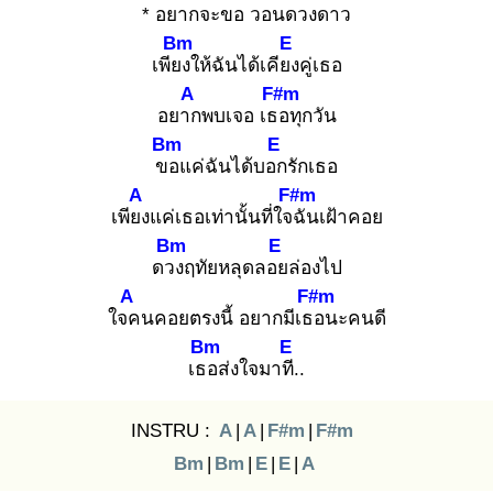
* อยาก
จะขอ วอน
ดวงดาว
Bm
E
เพียง
ให้ฉันได้เคียง
คู่เธอ
A
F#m
อยาก
พบเจอ เธอ
ทุกวัน
Bm
E
ขอ
แค่ฉันได้บอก
รักเธอ
A
F#m
เพียง
แค่เธอเท่านั้นที่ใจฉั
นเฝ้าคอย
Bm
E
ดวง
ฤทัยหลุดลอย
ล่องไป
A
F#m
ใจค
นคอยตรงนี้ อยากมีเธอ
นะคนดี
Bm
E
เธอ
ส่งใจมาที.
.
INSTRU :
A
|
A
|
F#m
|
F#m
Bm
|
Bm
|
E
|
E
|
A