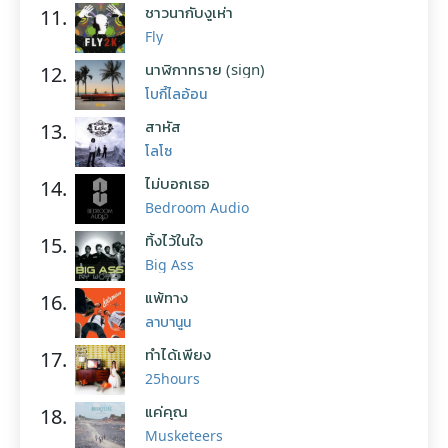
ชาวนากับงูเห่า
11.
Fly
นาฬิกาทราย (sign)
12.
โบกี้ไลอ้อน
สาหัส
13.
โลโซ
ไม่บอกเธอ
14.
Bedroom Audio
ทิ้งไว้ในใจ
15.
Big Ass
แพ้ทาง
16.
ลาบานูน
ทำได้เพียง
17.
25hours
แค่คุณ
18.
Musketeers