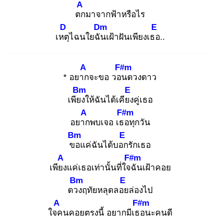
A
ตก
มาจากฟ้าหรือไร
D
Dm
E
เหตุ
ไฉนใยฉัน
เฝ้าฝันเพียงเธอ
..
A
F#m
* อยาก
จะขอ วอน
ดวงดาว
Bm
E
เพียง
ให้ฉันได้เคียง
คู่เธอ
A
F#m
อยาก
พบเจอ เธอ
ทุกวัน
Bm
E
ขอ
แค่ฉันได้บอก
รักเธอ
A
F#m
เพียง
แค่เธอเท่านั้นที่ใจฉั
นเฝ้าคอย
Bm
E
ดวง
ฤทัยหลุดลอย
ล่องไป
A
F#m
ใจค
นคอยตรงนี้ อยากมีเธอ
นะคนดี