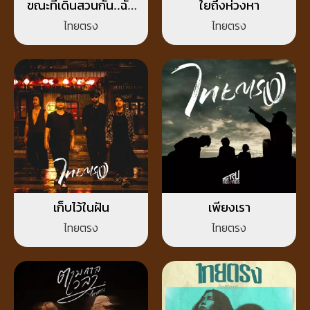
ขณะที่เดินสวนกัน..ฉัน
ใยถึงห่วงหา
หลงรักเธอ
ไทยตรง
ไทยตรง
เก็บไว้ในฝัน
เพียงเรา
ไทยตรง
ไทยตรง