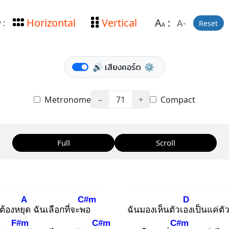
Horizontal
Vertical
A
:
A-
 :
Reset
A
🔊 เสียงคอร์ด
⚙️
Metronome
−
71
+
Compact
Full
Scroll
A
C#m
D
ต้องหยุด
ฉันเลือกที่จะพอ
ฉันมองเห็นตัวเอง
เป็นแค่ตั
F#m
C#m
C#m