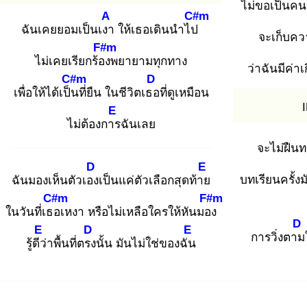
ไม่ขอเป็นค
A
C#m
ฉันเคยยอมเป็นเงา
ให้เธอเดินนำไป
จะเก็บคว
F#m
ไม่เคยเรียกร้อง
พยายามทุกทาง
ว่าฉันมีค่าเ
C#m
D
เพื่อให้ได้เป็น
ที่ยืน ในชีวิตเธอ
ที่ดูเหมือน
E
ไม่ต้องการ
ฉันเลย
จะไม่ฝืนท
D
E
บทเรียนครั้ง
ฉันมองเห็นตัวเอง
เป็นแค่ตัวเลือกสุดท้าย
C#m
F#m
ในวันที่เธอ
เหงา หรือไม่เหลือใครให้หันมอง
D
E
D
E
การวิ่งตาม
รู้ดีว่
าพื้นที่ตรง
นั้น มันไม่ใช่ของฉัน