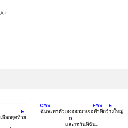
A+
C#m
F#m
E
ฉัน
จะพาตัวเองออกมาเจอฟ้า
ที่กว้าง
ใหญ่
E
วเลือกสุดท้าย
D
และ
รอวันที่ฉัน..