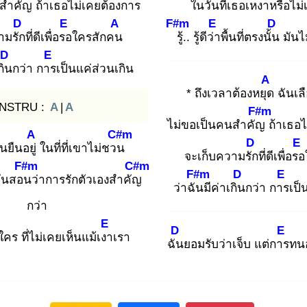
นสำคัญ
ถ้าเธอไม่เคยต้องการ
ในวันที่เธอ
เหงาหรือไม่
D
E
A
F#m
E
D
ามรัก
ที่ดีเพื่อรอ
ใครสักคน
รู้
.. รู้ดีว่า
พื้นที่ตรงนั้น
มันไ
D
E
กิน
กว่า การ
เป็นแค่ส่วนเกิน
A
* ถึงเวลาต้องหยุด
ฉันเลื
INSTRU :
A
|
A
F#m
ไม่ขอเป็นคนสำคัญ
ถ้าเธอไ
A
C#m
D
E
นยืนอยู่
ในที่ที่เขาไม่ชวน
จะเก็บความรัก
ที่ดีเพื่อรอ
F#m
C#m
F#m
D
E
มันสอน
ว่าการรักตัวเองสำคัญ
ว่าฉัน
มีค่าเกิน
กว่า การ
เป็
กว่า
E
D
E
ใคร ที่ไม่เคยเห็นแม้เงา
เรา
ฉัน
ยอมรับว่าเจ็บ แต่การ
ทนอ