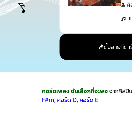
ศิ
แ
ตั้งสายกีตาร
คอร์ดเพลง ฉันเลือกที่จะพอ
จากศิลปิ
F#m
,
คอร์ด D
,
คอร์ด E