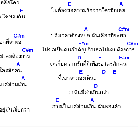
เหลือใคร
E
A
ไม่ต้องขอ
ความรักจากใครอีกเลย
E
ม่ใช่ของฉัน
A
C#m
* ถึงเวลาต้องหยุด
ฉันเลือกที่จะพอ
C#m
อกที่จะพอ
F#m
C#m
ไม่ขอเป็นคนสำคัญ
ถ้าเธอไม่เคยต้องการ
C#m
ม่เคยต้องการ
D
E
F#m
จะเก็บความรัก
ที่ดีเพื่อรอ
ใครสักคน
A
ใครสักคน
E
D
E
ที่เขาจะมอง
เห็น..
A
นแค่ส่วนเกิน
D
ว่าฉันมีค่าเกิน
กว่า
E
A
การ
เป็นแค่ส่วนเกิน
ฉันพอแล้ว..
ยู่มันเจ็บกว่า