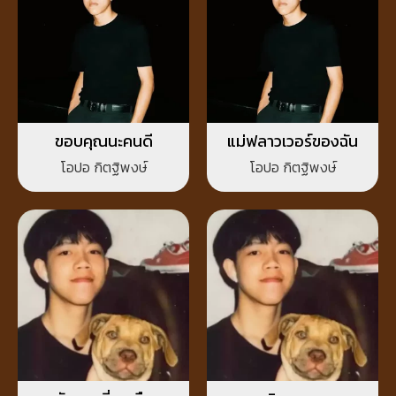
ขอบคุณนะคนดี
แม่ฟลาวเวอร์ของฉัน
โอปอ กิตฐิพงษ์
โอปอ กิตฐิพงษ์