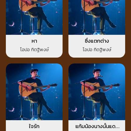
หา
ซึ่งแตกต่าง
โอปอ กิตฐิพงษ์
โอปอ กิตฐิพงษ์
ใจรัก
แก้มน้องนางนั้นแดง