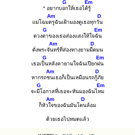
G
Em
* อยากบอก
ให้เธอได้รู้
Am
D
แม่โฉมตรู
ฉันเฝ้ามองดูเธอทุกวัน
G
Em
ดวงตา
ของเธอส่องแสงให้ใจฉัน
Am
D
ดั่งพระจันท
ร์ที่ส่องทางยามมืด
มน
G
Em
เธอเป็น
หลังคายามใจฉันเปียกฝน
Am
D
หากรถชน
เธอก็เป็นเหมือนรถกู้ภั
ย
G
Em
จะมีโ
อกาสที่เธอจะหันมองฉันไหม
Am
D
ก็หัวใจ
ของฉันมันโดน
ล้อม
ด้วยเธอไปหมดแล้ว