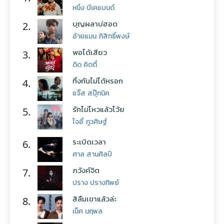
หนึ่ง บีเคแบนด์
บุญผลาบ่ฮอด
2.
อ้ายแมน ภิสิทธิ์พงษ์
พอได้เสียว
3.
ดิด คิตตี้
ทิ้งกันไม่ได้หรอก
4.
แจ๊ส สปุ๊กนิค
รักไม่ไหวแล้วโว้ย
5.
โจอี้ ภูวศิษฐ์
ระเบิดเวลา
6.
ศาล สานศิลป์
ภวังค์จิต
7.
ปราง ปรางทิพย์
สิลืมเขาแล้วล่ะ
8.
เน็ค นฤพล