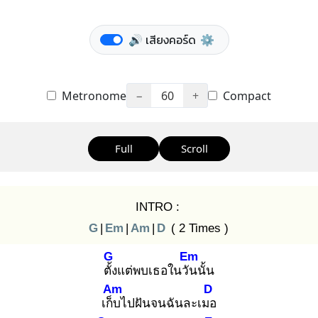
🔊 เสียงคอร์ด
⚙️
Metronome
−
60
+
Compact
Full
Scroll
INTRO :
G
|
Em
|
Am
|
D
( 2 Times )
G
Em
ตั้ง
แต่พบเธอในวัน
นั้น
Am
D
เก็บ
ไปฝันจนฉันละเมอ