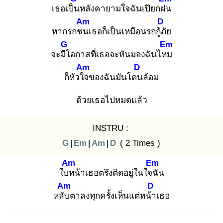
เธอเป็น
หลังคายามใจฉันเปียกฝน
Am
D
หากรถชน
เธอก็เป็นเหมือนรถกู้ภั
ย
G
Em
จะมีโ
อกาสที่เธอจะหันมองฉันไหม
Am
D
ก็หัวใจ
ของฉันมันโดน
ล้อม
ด้วยเธอไปหมดแล้ว
INSTRU :
G
|
Em
|
Am
|
D
( 2 Times )
Am
Em
ใบห
น้าเธอตรึงติดอยู่ในใจฉั
น
Am
D
หลับ
ตาลงทุกครั้งเห็นแต่หน้า
เธอ