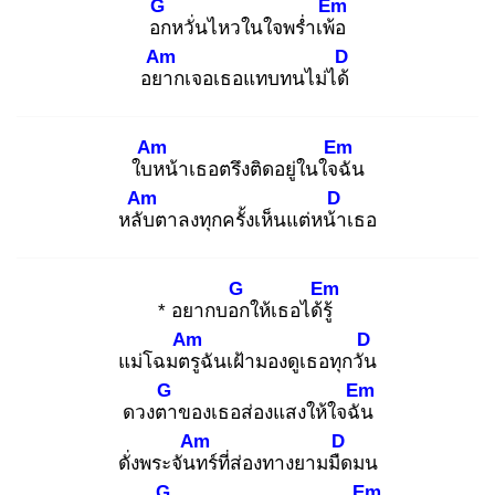
G
Em
อก
หวั่นไหวในใจพร่ำเพ้อ
Am
D
อยา
กเจอเธอแทบทนไม่ได้
Am
Em
ใบห
น้าเธอตรึงติดอยู่ในใจฉั
น
Am
D
หลับ
ตาลงทุกครั้งเห็นแต่หน้า
เธอ
G
Em
* อยากบอก
ให้เธอได้รู้
Am
D
แม่โฉมตรู
ฉันเฝ้ามองดูเธอทุกวัน
G
Em
ดวงตา
ของเธอส่องแสงให้ใจฉัน
Am
D
ดั่งพระจันท
ร์ที่ส่องทางยามมืด
มน
G
Em