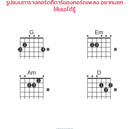
รูปแบบตารางคอร์ดกีตาร์ของคอร์ดเพลง อยากบอก
ให้เธอได้รู้
G
Em
o
o
o
o
o
o
o
2
2
3
3
4
III
III
Am
D
x
o
o
x
o
o
1
2
3
1
2
III
3
III