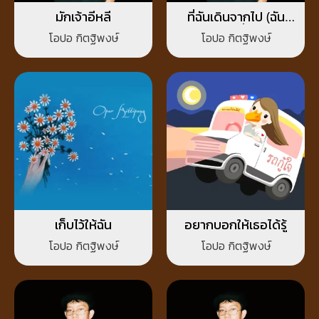
มักเจ้าอีหลี
ที่ฉันเดินจากไป (ฉัน
เสียใจที่สุด)
โอปอ กิตฐิพงษ์
โอปอ กิตฐิพงษ์
เก็บไว้ให้ฉัน
อยากบอกให้เธอได้รู้
โอปอ กิตฐิพงษ์
โอปอ กิตฐิพงษ์