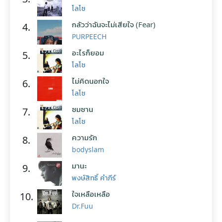
โลโซ
กลัวว่าฉันจะไม่เสียใจ (Fear)
4.
PURPEECH
อะไรก็ยอม
5.
โลโซ
ไม่คิดนอกใจ
6.
โลโซ
ซมซาน
7.
โลโซ
ความรัก
8.
bodyslam
มานะ
9.
พงษ์สิทธิ์ คำภีร์
ใจเหลือเหลือ
10.
Dr.Fuu