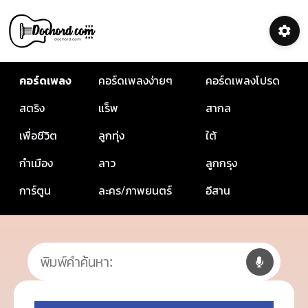
คอร์ดเพลง
คอร์ดเพลงง่ายๆ
คอร์ดเพลงโปรด
สตริง
แร็พ
สากล
เพื่อชีวิต
ลูกทุ่ง
ใต้
กำเมือง
ลาว
ลูกกรุง
การ์ตูน
ละคร/ภาพยนตร์
อีสาน