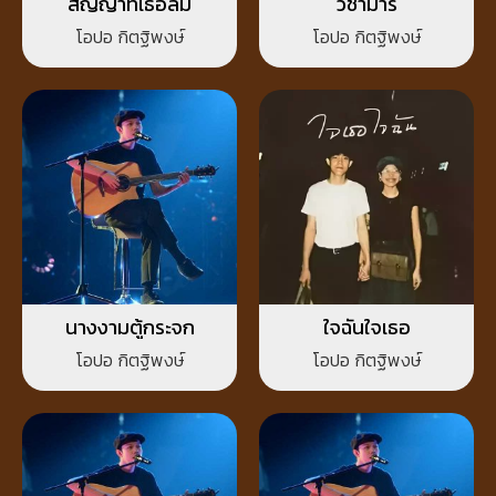
สัญญาที่เธอลืม
วิชามาร
โอปอ กิตฐิพงษ์
โอปอ กิตฐิพงษ์
นางงามตู้กระจก
ใจฉันใจเธอ
โอปอ กิตฐิพงษ์
โอปอ กิตฐิพงษ์