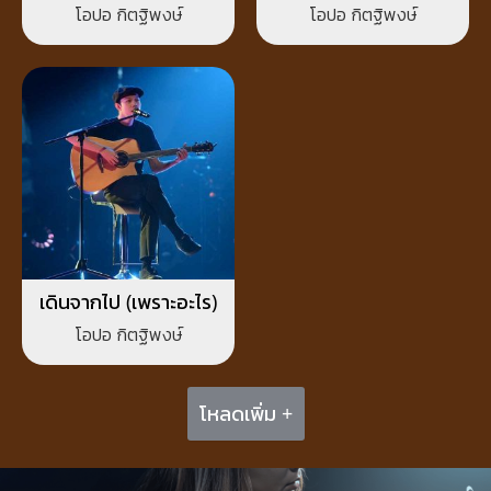
กว่าใคร
โอปอ กิตฐิพงษ์
โอปอ กิตฐิพงษ์
เดินจากไป (เพราะอะไร)
โอปอ กิตฐิพงษ์
โหลดเพิ่ม +