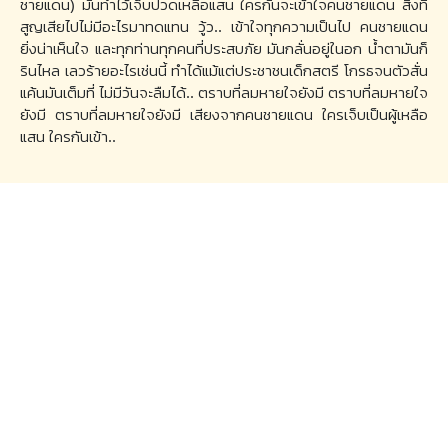
ชายแดน) มันทำไว้เจ็บปวดเหลือแสน ใครกันจะเข้าใจคนชายแดน สิ่งที่
สูญเสียไปไม่มีอะไรมาทดแทน วู้ว.. เข้าใจทุกความเป็นไป คนชายแดน
ยิ่งน่าเห็นใจ และทุกท่านทุกคนที่ประสบภัย มันกลั่นอยู่ในอก น้ำตามันก็
รินไหล เลวร้ายอะไรเช่นนี้ ทำได้แม้แต่ประชาชนเด็กสตรี โกรธจนตัวสั่น
แค้นมันเต็มที่ ไม่มีวันจะลืมได้.. ตราบที่ลมหายใจยังมี ตราบที่ลมหายใจ
ยังมี ตราบที่ลมหายใจยังมี เสียงจากคนชายแดน ใครเจ็บเป็นผู้เหลือ
แสน ใครกันเข้า..