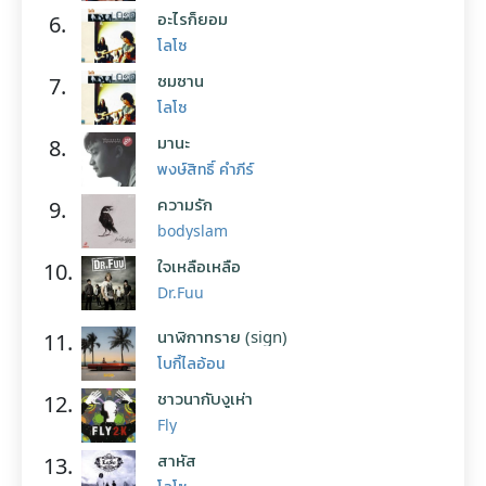
อะไรก็ยอม
6.
โลโซ
ซมซาน
7.
โลโซ
มานะ
8.
พงษ์สิทธิ์ คำภีร์
ความรัก
9.
bodyslam
ใจเหลือเหลือ
10.
Dr.Fuu
นาฬิกาทราย (sign)
11.
โบกี้ไลอ้อน
ชาวนากับงูเห่า
12.
Fly
สาหัส
13.