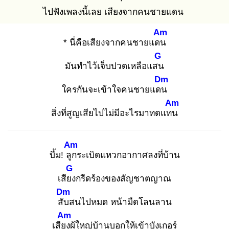
ไปฟังเพลงนี้เลย เสียงจากคนชายแดน
Am
* นี่คือเสียงจากคนชายแดน
G
มันทำไว้เจ็บปวดเหลือแสน
Dm
ใครกันจะเข้าใจคนชายแดน
Am
สิ่งที่สูญเสียไปไม่มีอะไรมาทดแทน
Am
บึ้ม! ลูก
ระเบิดแหวกอากาศลงที่บ้าน
G
เสียง
กรีดร้องของสัญชาตญาณ
Dm
สับ
สนไปหมด หน้ามืดโลนลาน
Am
เสียง
ผู้ใหญ่บ้านบอกให้เข้าบังเกอร์