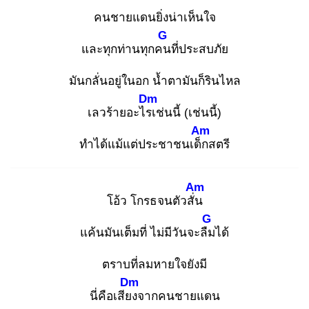
คนชายแดนยิ่งน่าเห็นใจ
G
และทุกท่านทุกคน
ที่ประสบภัย
มันกลั่นอยู่ในอก น้ำตามันก็รินไหล
Dm
เลวร้ายอะไรเ
ช่นนี้ (เช่นนี้)
Am
ทำได้แม้แต่ประชาชนเด็ก
สตรี
Am
โอ้ว โกรธจนตัวสั่น
G
แค้นมันเต็มที่ ไม่มีวันจะลืม
ได้
ตราบที่ลมหายใจยังมี
Dm
นี่คือเสียง
จากคนชายแดน