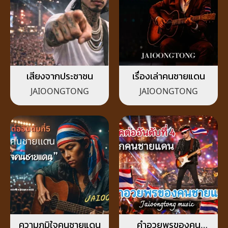
เสียงจากประชาชน
เรื่องเล่าคนชายแดน
JAIOONGTONG
JAIOONGTONG
ความภูมิใจคนชายแดน
คำอวยพรของคน