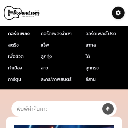
คอร์ดเพลง
คอร์ดเพลงง่ายๆ
คอร์ดเพลงโปรด
สตริง
แร็พ
สากล
เพื่อชีวิต
ลูกทุ่ง
ใต้
กำเมือง
ลาว
ลูกกรุง
การ์ตูน
ละคร/ภาพยนตร์
อีสาน