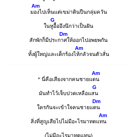
Am
มอง
ไปเห็นแต่เขม่าดินปืนกลุ่มควัน
G
ในหูอื้
ออึงนึกว่าเป็นฝัน
Dm
สักพักก็มีประกาศ
ให้ออกไปอพยพกัน
Am
ทั้งผู้ใหญ่และเด็กร้องไห้ก
ลัวจนตัวสั่น
Am
* นี่คือเสียงจากคนชายแดน
G
มันทำไว้เจ็บปวดเหลือแสน
Dm
ใครกันจะเข้าใจคนชายแดน
Am
สิ่งที่สูญเสียไปไม่มีอะไรมาทดแทน
(ไม่มีอะไรมาทดแทน)