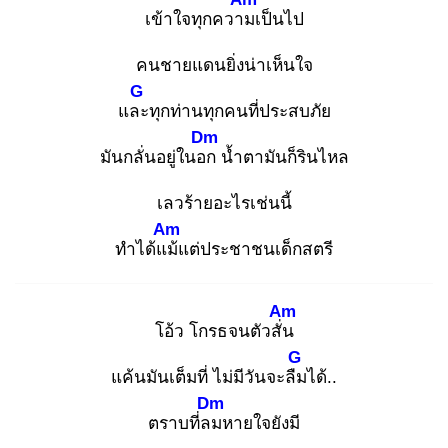
เข้าใจทุกความ
เป็นไป
คนชายแดนยิ่งน่าเห็นใจ
G
และ
ทุกท่านทุกคนที่ประสบภัย
Dm
มันกลั่นอยู่ในอก
น้ำตามันก็รินไหล
เลวร้ายอะไรเช่นนี้
Am
ทำได้แม้
แต่ประชาชนเด็กสตรี
Am
โอ้ว โกรธจนตัวสั่น
G
แค้นมันเต็มที่ ไม่มีวันจะลืม
ได้..
Dm
ตราบที่ลม
หายใจยังมี