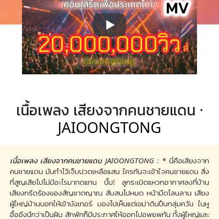
เนื้อเพลง เสียงจากคนชายแดน ·
JAIOONGTONG
เนื้อเพลง เสียงจากคนชายแดน JAIOONGTONG :
* นี่คือเสียงจาก
คนชายแดน มันทำไว้เจ็บปวดเหลือแสน ใครกันจะเข้าใจคนชายแดน สิ่ง
ที่สูญเสียไปไม่มีอะไรมาทดแทน บึ้ม! ลูกระเบิดแหวกอากาศลงที่บ้าน
เสียงกรีดร้องของสัญชาตญาณ สับสนไปหมด หน้ามืดโลนลาน เสียง
ผู้ใหญ่บ้านบอกให้เข้าบังเกอร์ มองไปเห็นแต่เขม่าดินปืนกลุ่มควัน ในหู
อื้ออึงนึกว่าเป็นฝัน สักพักก็มีประกาศให้ออกไปอพยพกัน ทั้งผู้ใหญ่และ