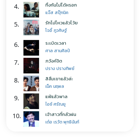
ทิ้งกันไม่ได้หรอก
4.
แจ๊ส สปุ๊กนิค
รักไม่ไหวแล้วโว้ย
5.
โจอี้ ภูวศิษฐ์
ระเบิดเวลา
6.
ศาล สานศิลป์
ภวังค์จิต
7.
ปราง ปรางทิพย์
สิลืมเขาแล้วล่ะ
8.
เน็ค นฤพล
แพ้แล้วพาล
9.
ไอซ์ ศรัณยู
เจ้าสาวที่กลัวฝน
10.
เต๋อ เรวัต พุทธินันท์