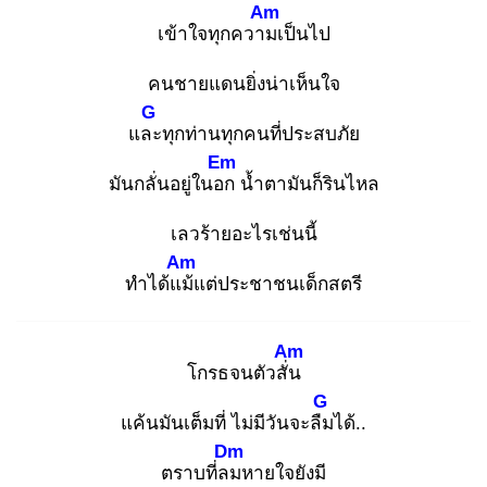
Am
เข้าใจทุกความ
เป็นไป
คนชายแดนยิ่งน่าเห็นใจ
G
และ
ทุกท่านทุกคนที่ประสบภัย
Em
มันกลั่นอยู่ในอก
น้ำตามันก็รินไหล
เลวร้ายอะไรเช่นนี้
Am
ทำได้แม้
แต่ประชาชนเด็กสตรี
Am
โกรธจนตัวสั่น
G
แค้นมันเต็มที่ ไม่มีวันจะลืม
ได้..
Dm
ตราบที่ลม
หายใจยังมี