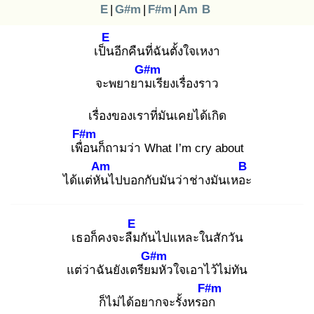
E
|
G#m
|
F#m
|
Am
B
E
เป็น
อีกคืนที่ฉันตั้งใจเหงา
G#m
จะพยายาม
เรียงเรื่องราว
เรื่องของเราที่มันเคยได้เกิด
F#m
เพื่อ
นก็ถามว่า What I’m cry about
Am
B
ได้แต่หัน
ไปบอกกับมันว่าช่างมันเหอะ
E
เธอก็คงจะลืม
กันไปแหละในสักวัน
G#m
แต่ว่าฉันยังเตรียม
หัวใจเอาไว้ไม่ทัน
F#m
ก็ไม่ได้อยากจะรั้งหรอก