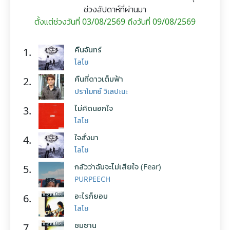
ช่วงสัปดาห์ที่ผ่านมา
ตั้งแต่ช่วงวันที่ 03/08/2569 ถึงวันที่ 09/08/2569
คืนจันทร์
1.
โลโซ
คืนที่ดาวเต็มฟ้า
2.
ปราโมทย์ วิเลปะนะ
ไม่คิดนอกใจ
3.
โลโซ
ใจสั่งมา
4.
โลโซ
กลัวว่าฉันจะไม่เสียใจ (Fear)
5.
PURPEECH
อะไรก็ยอม
6.
โลโซ
ซมซาน
7.