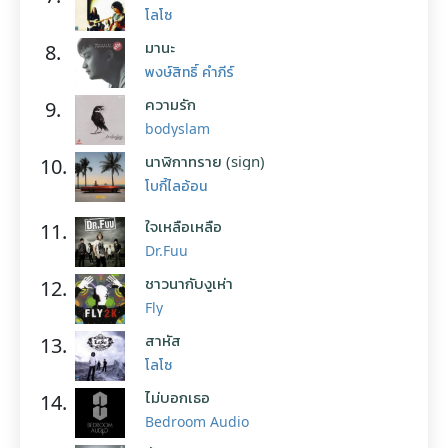
โลโซ
มานะ
8.
พงษ์สิทธิ์ คำภีร์
ความรัก
9.
bodyslam
นาฬิกาทราย (sign)
10.
โบกี้ไลอ้อน
ใจเหลือเหลือ
11.
Dr.Fuu
ชาวนากับงูเห่า
12.
Fly
สาหัส
13.
โลโซ
ไม่บอกเธอ
14.
Bedroom Audio