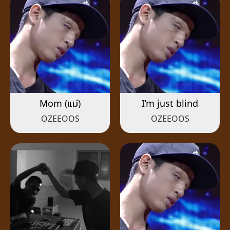
Mom (แม่)
I’m just blind
OZEEOOS
OZEEOOS