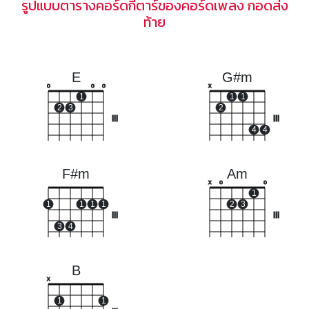
รูปแบบตารางคอร์ดกีตาร์ของคอร์ดเพลง กอดส่ง
ท้าย
E
G#m
o
o
o
x
1
1
1
2
3
2
III
III
4
4
F#m
Am
x
o
o
1
1
1
1
1
2
3
III
III
3
4
B
x
1
1