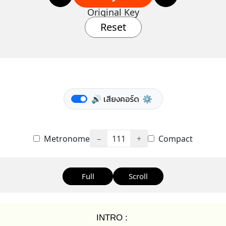
Original Key
Reset
🔊 เสียงคอร์ด
⚙️
Metronome
−
111
+
Compact
Full
Scroll
INTRO :