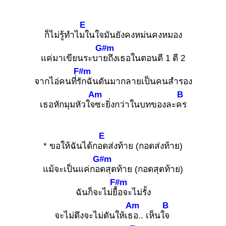
E
ก็ไม่รู้ทำไมใ
นใจมันยังคงหม่นคงหมอง
G#m
แค่มาเขียนระบาย
ถึงเธอในตอนตี 1 ตี 2
F#m
จากไอ่คนที่รัก
ฉันดันมากลายเป็นคนสำรอง
Am
B
เธอหักมุมหัวใจซ
ะยิ่งกว่าในบทของละคร
E
* ขอให้ฉันได้กอด
ส่งท้าย (กอดส่งท้าย)
G#m
แม้จะเป็นแค่กอด
สุดท้าย (กอดสุดท้าย)
F#m
ฉันก็จะไม่ยื้อ
จะไม่รั้ง
Am
B
จะไม่ดึงจะไม่ดันให้เธอ
.. เห็นใจ