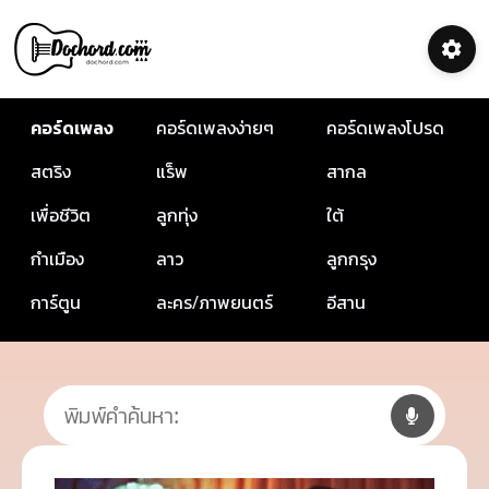
คอร์ดเพลง
คอร์ดเพลงง่ายๆ
คอร์ดเพลงโปรด
สตริง
แร็พ
สากล
เพื่อชีวิต
ลูกทุ่ง
ใต้
กำเมือง
ลาว
ลูกกรุง
การ์ตูน
ละคร/ภาพยนตร์
อีสาน