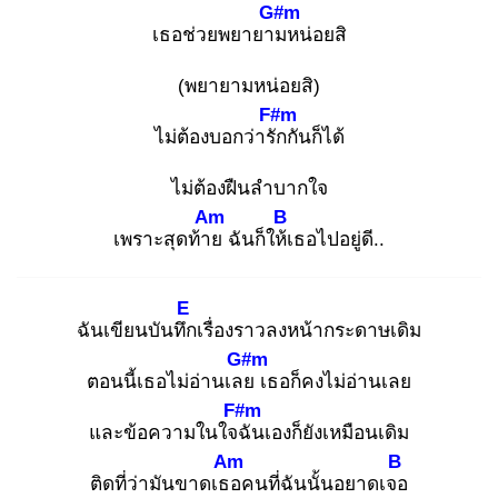
G#m
เธอช่วยพยายาม
หน่อยสิ
(พยายามหน่อยสิ)
F#m
ไม่ต้องบอกว่ารัก
กันก็ได้
ไม่ต้องฝืนลำบากใจ
Am
B
เพราะสุดท้าย
ฉันก็ให้เ
ธอไปอยู่ดี..
E
ฉันเขียนบันทึก
เรื่องราวลงหน้ากระดาษเดิม
G#m
ตอนนี้เธอไม่อ่านเลย
เธอก็คงไม่อ่านเลย
F#m
และข้อความในใจฉั
นเองก็ยังเหมือนเดิม
Am
B
ติดที่ว่ามันขาดเธอ
คนที่ฉันนั้นอยาดเจอ