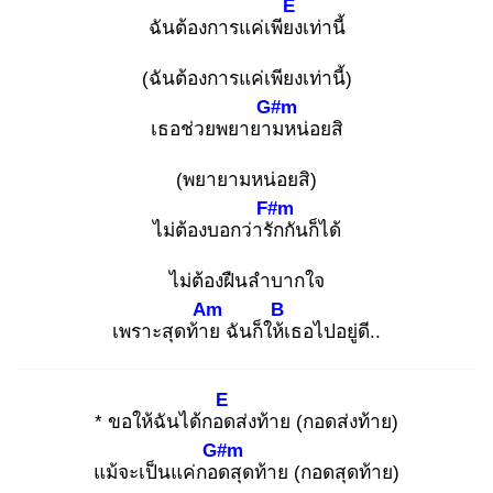
E
ฉันต้องการแค่เพียง
เท่านี้
(ฉันต้องการแค่เพียงเท่านี้)
G#m
เธอช่วยพยายาม
หน่อยสิ
(พยายามหน่อยสิ)
F#m
ไม่ต้องบอกว่ารัก
กันก็ได้
ไม่ต้องฝืนลำบากใจ
Am
B
เพราะสุดท้าย
ฉันก็ให้เ
ธอไปอยู่ดี..
E
* ขอให้ฉันได้กอด
ส่งท้าย (กอดส่งท้าย)
G#m
แม้จะเป็นแค่กอด
สุดท้าย (กอดสุดท้าย)