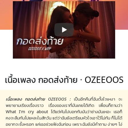
เนื้อเพลง กอดส่งท้าย ·
OZEEOOS
เนื้อเพลง กอดส่งท้าย OZEEOOS :
เป็นอีกคืนที่ฉันตั้งใจเหงา จะ
พยายามเรียงเรื่องราว เรื่องของเราที่มันเคยได้เกิด เพื่อนก็ถามว่า
What I’m cry about ได้แต่หันไปบอกกับมันว่าช่างมันเหอะ เธอก็
คงจะลืมกันไปแหละในสักวัน แต่ว่าฉันยังเตรียมหัวใจเอาไว้ไม่ทัน ก็ไม่ได้
อยากจะรั้งหรอก แค่เธอช่วยฟังฉันก่อน เพราะฉันยังมีคำถาม ง่ายๆ โง่