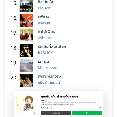
ทิ้งไว้ในใจ
15.
Big Ass
แพ้ทาง
16.
ลาบานูน
ทำได้เพียง
17.
25hours
รักเมียที่สุดในโลก
18.
ILLSLICK
แค่คุณ
19.
Musketeers
เพราะพี่รักจริง
20.
หนึ่ง บีเคแบนด์