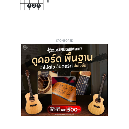
III
3
3
3
SPONSORED