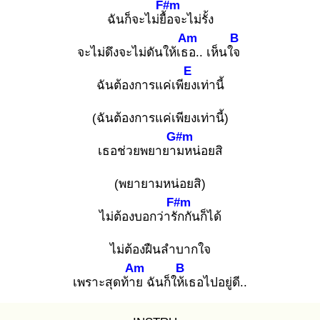
F#m
ฉันก็จะไม่ยื้อ
จะไม่รั้ง
Am
B
จะไม่ดึงจะไม่ดันให้เธอ
.. เห็นใจ
E
ฉันต้องการแค่เพียง
เท่านี้
(ฉันต้องการแค่เพียงเท่านี้)
G#m
เธอช่วยพยายาม
หน่อยสิ
(พยายามหน่อยสิ)
F#m
ไม่ต้องบอกว่ารัก
กันก็ได้
ไม่ต้องฝืนลำบากใจ
Am
B
เพราะสุดท้าย
ฉันก็ให้เ
ธอไปอยู่ดี..