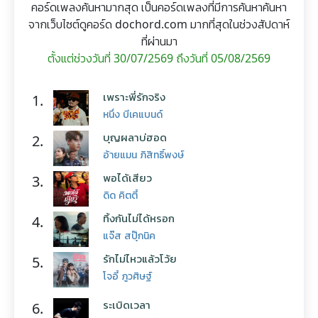
คอร์ดเพลงค้นหามากสุด เป็นคอร์ดเพลงที่มีการค้นหาค้นหา
จากเว็บไซต์ดูคอร์ด dochord.com มากที่สุดในช่วงสัปดาห์
ที่ผ่านมา
ตั้งแต่ช่วงวันที่ 30/07/2569 ถึงวันที่ 05/08/2569
เพราะพี่รักจริง
1.
หนึ่ง บีเคแบนด์
บุญผลาบ่ฮอด
2.
อ้ายแมน ภิสิทธิ์พงษ์
พอได้เสียว
3.
ดิด คิตตี้
ทิ้งกันไม่ได้หรอก
4.
แจ๊ส สปุ๊กนิค
รักไม่ไหวแล้วโว้ย
5.
โจอี้ ภูวศิษฐ์
ระเบิดเวลา
6.