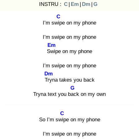
INSTRU :
C
|
Em
|
Dm
|
G
C
I’m swip
e on my phone
I’m swipe on my phone
Em
Swi
pe on my phone
I’m swipe on my phone
Dm
Try
na takes you back
G
Tryna text you bac
k on my own
C
So I’m swip
e on my phone
I’m swipe on my phone