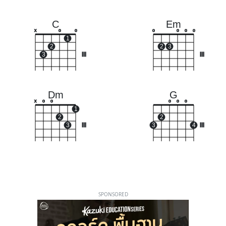
C
Em
x
o
o
o
o
o
o
1
2
2
3
3
III
III
Dm
G
x
o
o
o
o
o
1
2
2
3
III
3
4
III
SPONSORED