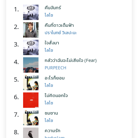
คืนจันทร์
1.
โลโซ
คืนที่ดาวเต็มฟ้า
2.
ปราโมทย์ วิเลปะนะ
ใจสั่งมา
3.
โลโซ
กลัวว่าฉันจะไม่เสียใจ (Fear)
4.
PURPEECH
อะไรก็ยอม
5.
โลโซ
ไม่คิดนอกใจ
6.
โลโซ
ซมซาน
7.
โลโซ
ความรัก
8.
bodyslam