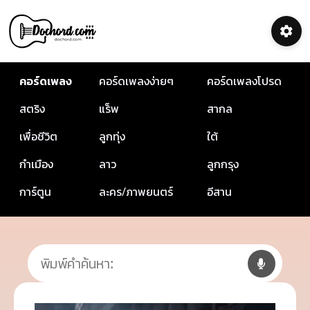
คอร์ดเพลง
คอร์ดเพลงง่ายๆ
คอร์ดเพลงโปรด
สตริง
แร็พ
สากล
เพื่อชีวิต
ลูกทุ่ง
ใต้
กำเมือง
ลาว
ลูกกรุง
การ์ตูน
ละคร/ภาพยนตร์
อีสาน