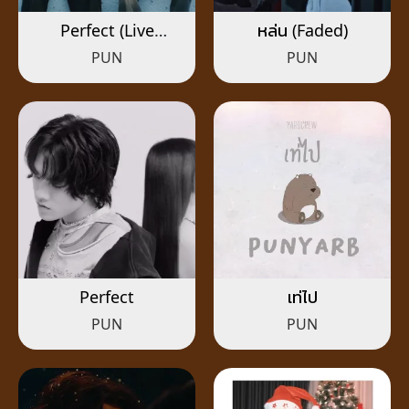
Perfect (Live
หล่น (Faded)
Session)
PUN
PUN
Perfect
เท่ไป
PUN
PUN