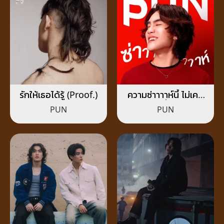
รักให้เธอได้รู้ (Proof.)
ความซ่าาาาห์นี้ ไม่เคย
เปลี่ยน
PUN
PUN