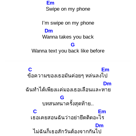
Em
Swi
pe on my phone
I’m swipe on my phone
Dm
Wan
na takes you back
G
Wanna text you bac
k like before
C
Em
ข้อ
ความของเธอมันค่อยๆ หล่นลงไป
Dm
ฉันทำได้เพียงเเค่มองเธอเลือนและหาย
G
บทสนทนา
ครั้งสุดท้าย..
C
Em
เธอ
เคยสอนฉันว่าอย่ายึดติดอะไร
Dm
ไม่ฉันก็เธอสักวันต้องจากกันไป