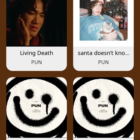
Living Death
santa doesn’t know
you like i do
PUN
PUN