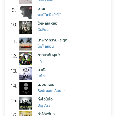
มานะ
9.
พงษ์สิทธิ์ คำภีร์
ใจเหลือเหลือ
10.
Dr.Fuu
นาฬิกาทราย (sign)
11.
โบกี้ไลอ้อน
ชาวนากับงูเห่า
12.
Fly
สาหัส
13.
โลโซ
ไม่บอกเธอ
14.
Bedroom Audio
ทิ้งไว้ในใจ
15.
Big Ass
ทำได้เพียง
16.