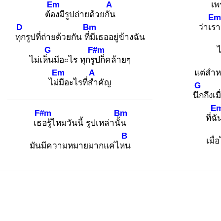
Em
A
เพ
ต้อง
มีรูปถ่ายด้วยกัน
Em
D
Bm
ว่าเรา
ทุก
รูปที่ถ่ายด้วยกัน ที่มี
เธออยู่ข้างฉัน
G
F#m
ไ
ไม่เห็น
มีอะไร ทุกรูป
ก็คล้ายๆ
Em
A
แต่สำห
ไม่มี
อะไรที่สำ
คัญ
G
นึก
ถึงเม
E
F#m
Bm
ที่ฉั
เธอ
รู้ไหมวันนี้ รูปเหล่านั้น
B
เมื่
มันมีความหมายมากแค่ไหน