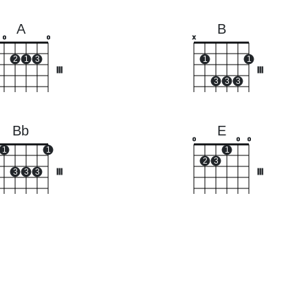
A
B
o
o
x
2
1
3
1
1
III
III
3
3
3
Bb
E
o
o
o
1
1
1
2
3
3
3
3
III
III