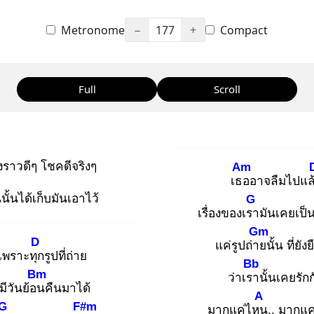
Metronome
−
177
+
Compact
Full
Scroll
งราวดีๆ โชคดีจริงๆ
Am
เธอ
อาจลืมไปแล
น
นั้นได้เก็บมันเอาไว้
G
เรื่องของเรา
มันเคยเป็
Gm
D
แค่รูปถ่าย
นั้น ที่ยัง
 เพราะทุก
รูปที่ถ่าย
Bb
Bm
ว่าเรา
นั้นเคยรัก
่มีวันย้อน
คืนมาได้
A
G
F#m
มากแค่ไหน
.. มากแ