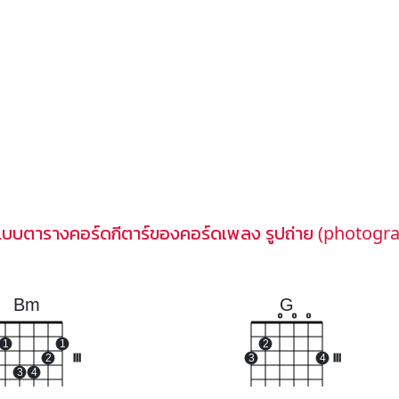
แบบตารางคอร์ดกีตาร์ของคอร์ดเพลง รูปถ่าย (photogr
Bm
G
o
o
o
1
1
2
2
III
3
4
III
3
4