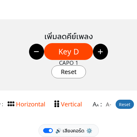
เพิ่มลดคีย์เพลง
Key D
CAPO 1
Reset
Horizontal
Vertical
A
:
A-
 :
Reset
A
🔊 เสียงคอร์ด
⚙️