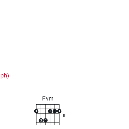
aph)
F#m
1
1
1
1
III
3
4