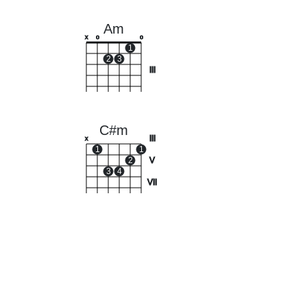
Am
x
o
o
1
2
3
III
C#m
III
x
1
1
2
V
3
4
VII