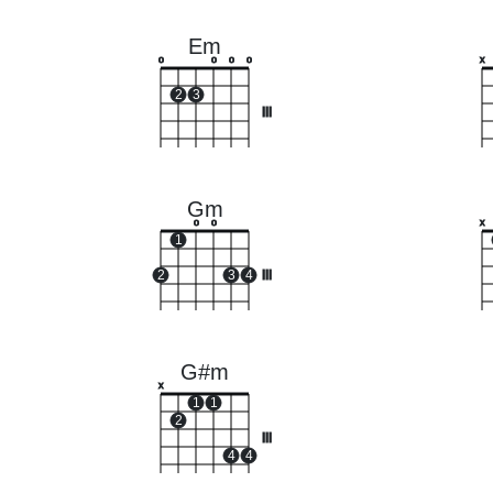
Em
o
o
o
o
x
2
3
III
Gm
o
o
x
1
2
3
4
III
G#m
x
1
1
2
III
4
4