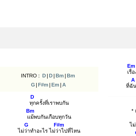
Em
เรื่อ
INTRO :
D
|
D
|
Bm
|
Bm
A
G
|
F#m
|
Em
|
A
ที่ฉั
D
ทุก
ครั้งที่เราพบกัน
Bm
*
แม้
พบกันเกือบทุกวัน
G
F#m
ไม
ไม่ว่า
ทำอะไร ไม่ว่า
ไปที่ไหน