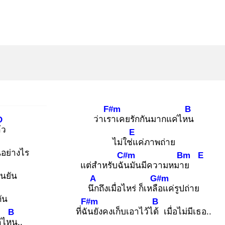
F#m
B
ว่าเรา
เคยรักกันมากแค่ไหน
D
้ว
E
ไม่ใช่แ
ค่ภาพถ่าย
นอย่างไร
C#m
Bm
E
แต่สำหรับฉัน
มันมีความหมาย
ยืนยัน
A
G#m
นึก
ถึงเมื่อไหร่ ก็เหลือ
แค่รูปถ่าย
กัน
F#m
B
ที่ฉัน
ยังคงเก็บเอาไว้ได้
เมื่อไม่มีเธอ..
B
ค่ไหน
..