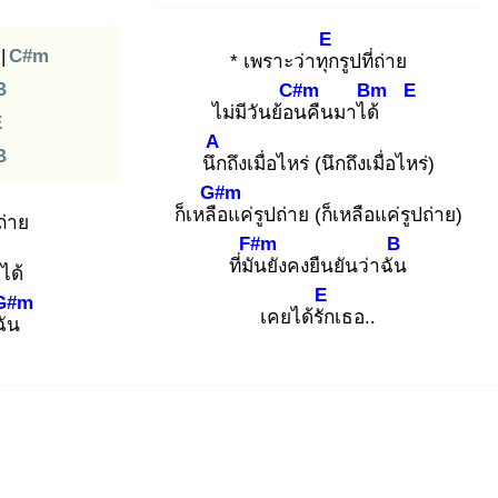
E
|
C#m
* เพราะว่าทุก
รูปที่ถ่าย
B
C#m
Bm
E
ไม่มีวันย้อน
คืนมาได้
E
A
B
นึก
ถึงเมื่อไหร่ (นึกถึงเมื่อไหร่)
G#m
ก็เหลือ
แค่รูปถ่าย (ก็เหลือแค่รูปถ่าย)
่ถ่าย
F#m
B
ที่มัน
ยังคงยืนยันว่าฉัน
ได้
E
G#m
เคยได้รัก
เธอ..
ฉัน