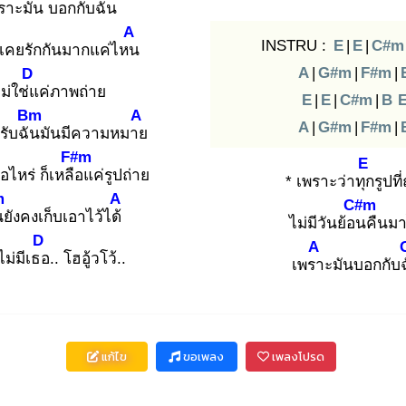
รา
ะมัน บอกกับฉัน
A
INSTRU :
E
|
E
|
C#m
เคยรักกันมากแค่ไหน
A
|
G#m
|
F#m
|
D
ม่ใช่แ
ค่ภาพถ่าย
E
|
E
|
C#m
|
B
Bm
A
A
|
G#m
|
F#m
|
รับฉัน
มันมีความหมาย
F#m
E
ื่อไหร่ ก็เหลือ
แค่รูปถ่าย
* เพราะว่าทุก
รูปที
m
A
C#m
น
ยังคงเก็บเอาไว้ได้
ไม่มีวันย้อน
คืนมา
D
A
อไม่มีเธอ
.. โฮอู้วโว้..
เพรา
ะมันบอกกับ
แก้ไข
ขอเพลง
เพลงโปรด