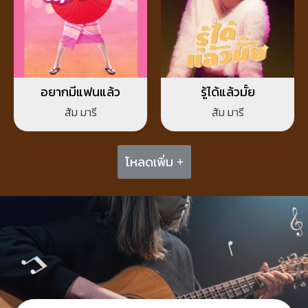
อยากมีแฟนแล้ว
รู้ได้แล้วมั้ย
ส้ม มารี
ส้ม มารี
โหลดเพิ่ม +