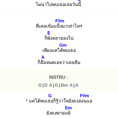
ไม่น่าไปพบเธอเลยวันนี้
F#m
ที่เคยเข้มแข็ง
มาเท่าไหร่
E
ก็พัง
ทลายลงไป
Gm
เพียงแค่ได้พ
บเธอ
A
ก็ลืม
หมดเลยว่าเคยลืม
INSTRU :
G
|
D
A
|
G
|
Bm
A
|
A
G
F#m
* แค่ได้พบเธอ
ก็รู้ว่าใจยังคงอ่อน
แอ
Em
ยังคงพ่ายแพ้