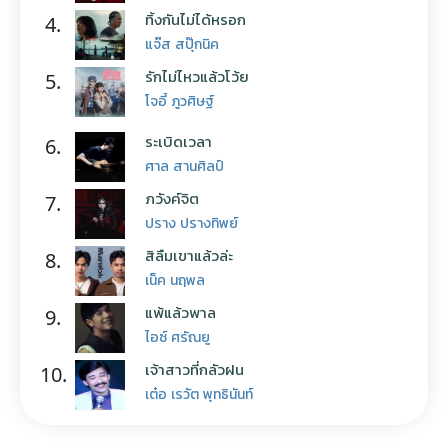
ทิ้งกันไม่ได้หรอก
4.
แจ๊ส สปุ๊กนิค
รักไม่ไหวแล้วโว้ย
5.
โจอี้ ภูวศิษฐ์
ระเบิดเวลา
6.
ศาล สานศิลป์
ภวังค์จิต
7.
ปราง ปรางทิพย์
สิลืมเขาแล้วล่ะ
8.
เน็ค นฤพล
แพ้แล้วพาล
9.
ไอซ์ ศรัณยู
เจ้าสาวที่กลัวฝน
10.
เต๋อ เรวัต พุทธินันท์