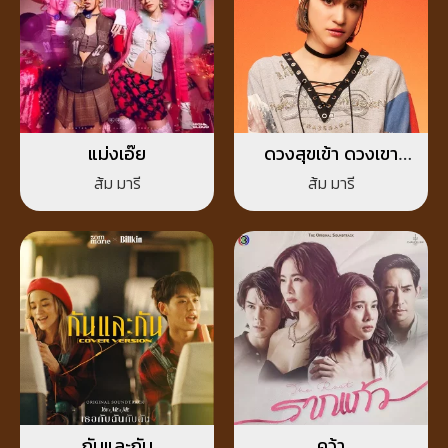
แม่งเอ๊ย
ดวงสุขเข้า ดวงเขา
แทรก
ส้ม มารี
ส้ม มารี
กันและกัน
คว้า