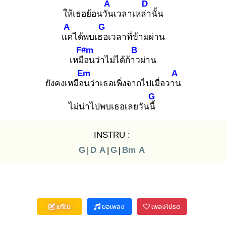
A
D
ให้เธอย้อนวัน
เวลาเหล่า
นั้น
A
G
แค่
ได้พบเธอ
เวลาที่ข้ามผ่าน
F#m
B
เหมือ
นว่าไม่ได้ก้าว
ผ่าน
Em
A
ยังคงเหมือน
ว่าเธอเพิ่งจากไปเมื่อวาน
G
ไม่น่าไปพบเธอเลยวันนี้
INSTRU :
G
|
D
A
|
G
|
Bm
A
แก้ไข
ขอเพลง
เพลงโปรด