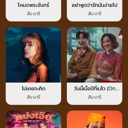
โหมดพระจันทร์
อย่าพูดว่ารักมันง่ายไป
ส้ม มารี
ส้ม มารี
ไม่เคยจะคิด
วันนี้เมื่อปีที่แล้ว (On
This Day)
ส้ม มารี
ส้ม มารี