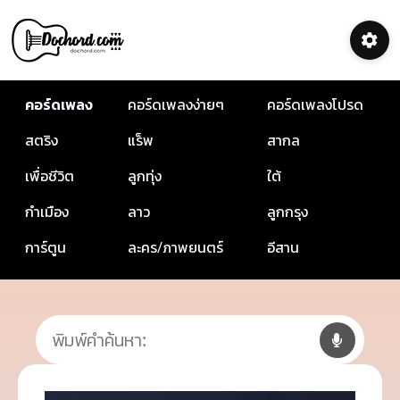
คอร์ดเพลง
คอร์ดเพลงง่ายๆ
คอร์ดเพลงโปรด
สตริง
แร็พ
สากล
เพื่อชีวิต
ลูกทุ่ง
ใต้
กำเมือง
ลาว
ลูกกรุง
การ์ตูน
ละคร/ภาพยนตร์
อีสาน