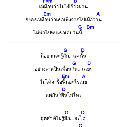
F#m
B
เหมือ
นว่าไม่ได้ก้าว
ผ่าน
Em
A
ยังคงเหมือน
ว่าเธอเพิ่งจากไปเมื่อวาน
G
Bm
ไม่น่าไปพบเธอเลยวันนี้
G
D
ก็อยากจะรู้สึก
.. แค่นั้น
G
D
อย่างคนเป็นเพื่อนกัน
.. เฉยๆ
Em
A
ไม่ได้จะรื้อฟื้น
อะไรเลย
D
แต่มันก็ฝืน
ไม่ไหว
G
D
อุตส่าห์ไม่รู้สึก
.. อะไร
G