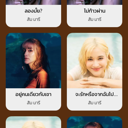
ลองมั้ย?
ไม่ก้าวผ่าน
ส้ม มารี
ส้ม มารี
อยู่คนเดียวกับเขา
จะรักหรือจากฉันไป
(Love me or Leave
ส้ม มารี
ส้ม มารี
me)