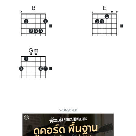
B
E
x
o
o
o
1
1
1
2
3
III
III
3
3
3
Gm
o
o
1
2
3
4
III
SPONSORED