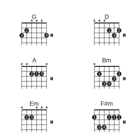
G
D
o
o
o
x
o
o
2
1
2
3
4
III
3
III
A
Bm
x
o
o
x
2
1
3
1
1
III
2
III
3
4
Em
F#m
o
o
o
o
2
3
1
1
1
1
III
III
3
4