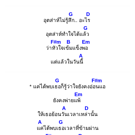
G
D
อุตส่าห์ไม่รู้สึก
.. อะไร
G
อุตส่าห์ทำใจได้แล้ว
F#m
B
Em
ว่าหัว
ใจเข้ม
แข็งพอ
A
แต่แล้วในวันนี้
G
F#m
* แค่ได้พบเธอ
ก็รู้ว่าใจยังคงอ่อน
แอ
Em
ยังคงพ่ายแพ้
A
D
ให้เธอย้อนวัน
เวลาเหล่า
นั้น
A
G
แค่
ได้พบเธอ
เวลาที่ข้ามผ่าน