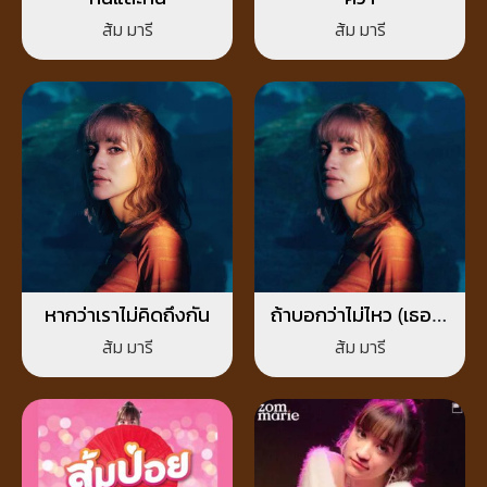
ส้ม มารี
ส้ม มารี
หากว่าเราไม่คิดถึงกัน
ถ้าบอกว่าไม่ไหว (เธอจะ
กลับมาไหม)
ส้ม มารี
ส้ม มารี