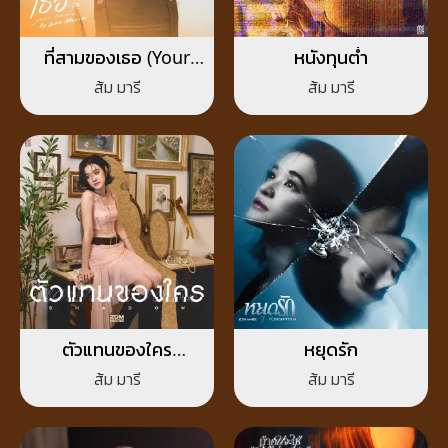
ที่สามของเธอ (Your
หนังทุนต่ำ
Third)
ส้ม มารี
ส้ม มารี
ตัวแทนของใคร
หยุดรัก
(Shadow)
ส้ม มารี
ส้ม มารี