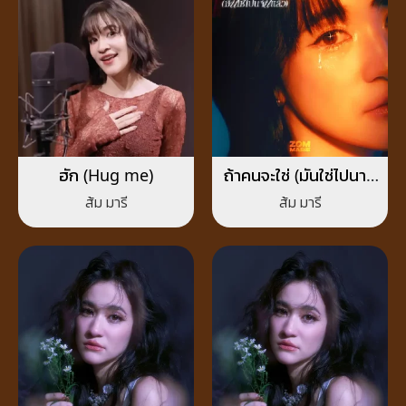
ฮัก (Hug me)
ถ้าคนจะใช่ (มันใช่ไปนาน
แล้ว)
ส้ม มารี
ส้ม มารี