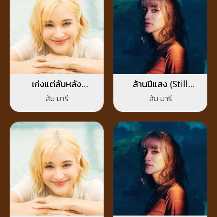
เก่งแต่ลับหลัง
ล้านปีแสง (Still
(FINSTA)
Missing You)
ส้ม มารี
ส้ม มารี