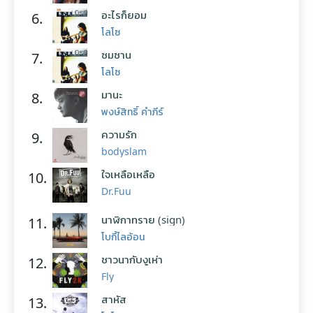
อะไรก็ยอม
6.
โลโซ
ซมซาน
7.
โลโซ
มานะ
8.
พงษ์สิทธิ์ คำภีร์
ความรัก
9.
bodyslam
ใจเหลือเหลือ
10.
Dr.Fuu
นาฬิกาทราย (sign)
11.
โบกี้ไลอ้อน
ชาวนากับงูเห่า
12.
Fly
สาหัส
13.