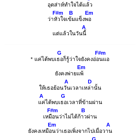
อุตส่าห์ทำใจได้แล้ว
F#m
B
Em
ว่าหัว
ใจเข้ม
แข็งพอ
A
แต่แล้วในวันนี้
G
F#m
* แค่ได้พบเธอ
ก็รู้ว่าใจยังคงอ่อน
แอ
Em
ยังคงพ่ายแพ้
A
D
ให้เธอย้อนวัน
เวลาเหล่า
นั้น
A
G
แค่
ได้พบเธอ
เวลาที่ข้ามผ่าน
F#m
B
เหมือ
นว่าไม่ได้ก้าว
ผ่าน
Em
A
ยังคงเหมือน
ว่าเธอเพิ่งจากไปเมื่อวาน
G