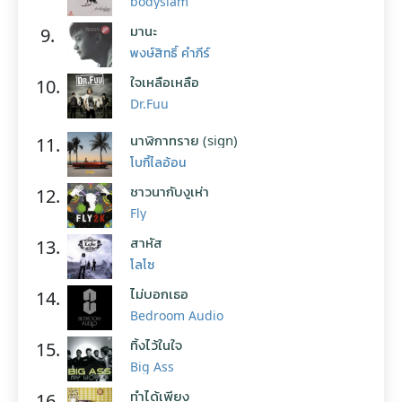
bodyslam
มานะ
9.
พงษ์สิทธิ์ คำภีร์
ใจเหลือเหลือ
10.
Dr.Fuu
นาฬิกาทราย (sign)
11.
โบกี้ไลอ้อน
ชาวนากับงูเห่า
12.
Fly
สาหัส
13.
โลโซ
ไม่บอกเธอ
14.
Bedroom Audio
ทิ้งไว้ในใจ
15.
Big Ass
ทำได้เพียง
16.