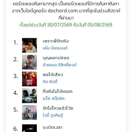
คอร์ดเพลงค้นหามากสุด เป็นคอร์ดเพลงที่มีการค้นหาค้นหา
จากเว็บไซต์ดูคอร์ด dochord.com มากที่สุดในช่วงสัปดาห์
ที่ผ่านมา
ตั้งแต่ช่วงวันที่ 30/07/2569 ถึงวันที่ 05/08/2569
เพราะพี่รักจริง
1.
หนึ่ง บีเคแบนด์
บุญผลาบ่ฮอด
2.
อ้ายแมน ภิสิทธิ์พงษ์
พอได้เสียว
3.
ดิด คิตตี้
ทิ้งกันไม่ได้หรอก
4.
แจ๊ส สปุ๊กนิค
รักไม่ไหวแล้วโว้ย
5.
โจอี้ ภูวศิษฐ์
ระเบิดเวลา
6.