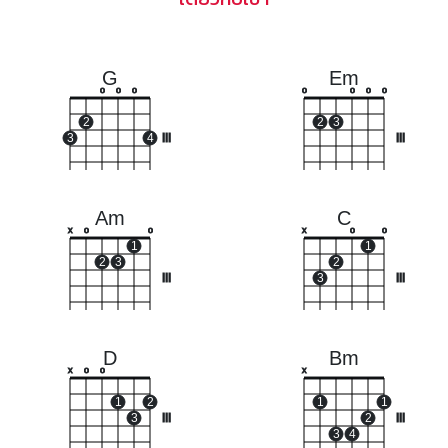
G
Em
o
o
o
o
o
o
o
2
2
3
3
4
III
III
Am
C
x
o
o
x
o
o
1
1
2
3
2
III
3
III
D
Bm
x
o
o
x
1
2
1
1
3
III
2
III
3
4