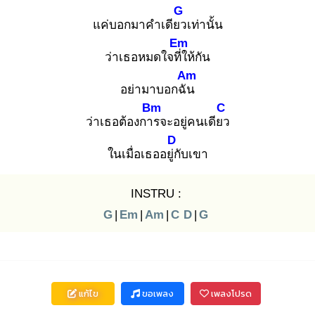
G
แค่บอกมาคำเดียว
เท่านั้น
Em
ว่าเธอหมดใจที่ใ
ห้กัน
Am
อย่ามาบอกฉัน
Bm
C
ว่าเธอต้องการ
จะอยู่คนเดียว
D
ในเมื่อเธออยู่กั
บเขา
INSTRU :
G
|
Em
|
Am
|
C
D
|
G
แก้ไข
ขอเพลง
เพลงโปรด