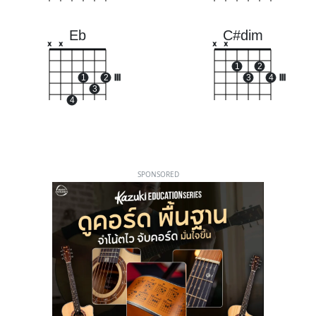
Eb
C#dim
x
x
x
x
1
2
1
2
III
3
4
III
3
4
SPONSORED