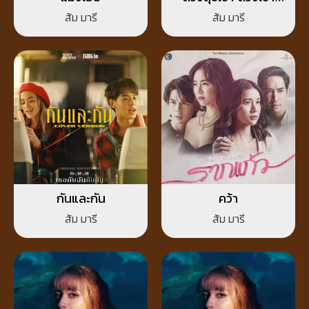
แทรก
ส้ม มารี
ส้ม มารี
กันและกัน
คว้า
ส้ม มารี
ส้ม มารี