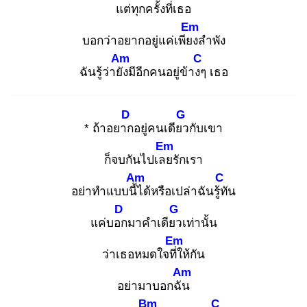
แต่ทุกครั้งที่เธอ
Em
บอกว่าอยากอยู่แค่เพียง
ลำพัง
Am
C
ฉันรู้ว่ายัง
มีอีกคนอยู่ข้างๆ
เธอ
D
G
* ถ้าอยาก
อยู่คนเดียว
กับเขา
Em
ก็จบกันไปเลย
รักเรา
Am
C
อย่าทำแบบนี้ไ
ด้หรือเปล่าฉันรู้ทั
น
D
G
แค่บอก
มาคำเดียว
เท่านั้น
Em
ว่าเธอหมดใจที่ใ
ห้กัน
Am
อย่ามาบอกฉัน
Bm
C