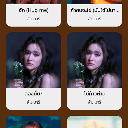
ฮัก (Hug me)
ถ้าคนจะใช่ (มันใช่ไปนาน
แล้ว)
ส้ม มารี
ส้ม มารี
ลองมั้ย?
ไม่ก้าวผ่าน
ส้ม มารี
ส้ม มารี