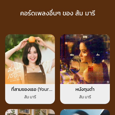
คอร์ดเพลงอื่นๆ ของ ส้ม มารี
ที่สามของเธอ (Your
หนังทุนต่ำ
Third)
ส้ม มารี
ส้ม มารี