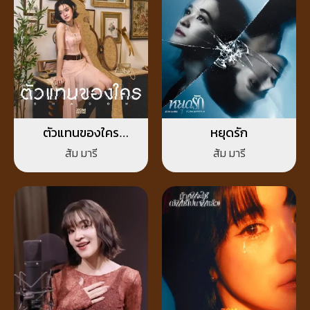
ตัวแทนของใคร
หยุดรัก
(Shadow)
ส้ม มารี
ส้ม มารี