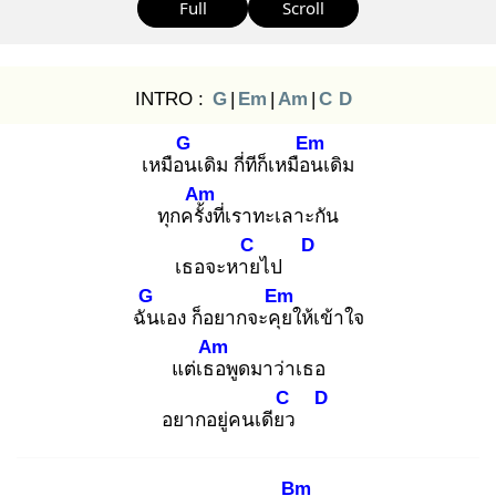
Full
Scroll
INTRO :
G
|
Em
|
Am
|
C
D
G
Em
เหมือน
เดิม กี่ทีก็เหมือน
เดิม
Am
ทุกครั้ง
ที่เราทะเลาะกัน
C
D
เธอจะหาย
ไป
G
Em
ฉัน
เอง ก็อยากจะคุย
ให้เข้าใจ
Am
แต่เธอ
พูดมาว่าเธอ
C
D
อยากอยู่คนเดียว
Bm