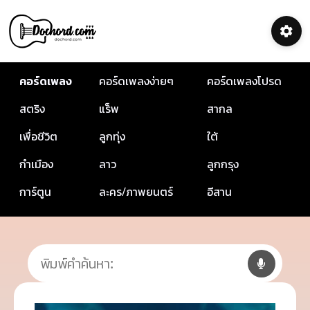
คอร์ดเพลง
คอร์ดเพลงง่ายๆ
คอร์ดเพลงโปรด
สตริง
แร็พ
สากล
เพื่อชีวิต
ลูกทุ่ง
ใต้
กำเมือง
ลาว
ลูกกรุง
การ์ตูน
ละคร/ภาพยนตร์
อีสาน