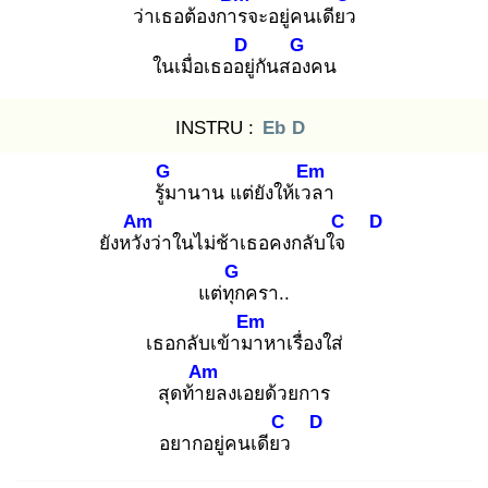
ว่าเธอต้องการ
จะอยู่คนเดียว
D
G
ในเมื่อเธออยู่
กันสอง
คน
INSTRU :
Eb
D
G
Em
รู้ม
านาน แต่ยังให้เวล
า
Am
C
D
ยังหวัง
ว่าในไม่ช้าเธอคงกลับใจ
G
แต่ทุก
ครา..
Em
เธอกลับเข้ามา
หาเรื่องใส่
Am
สุดท้าย
ลงเอยด้วยการ
C
D
อยากอยู่คนเดียว