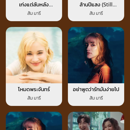
เก่งแต่ลับหลัง
ล้านปีแสง (Still
(FINSTA)
Missing You)
ส้ม มารี
ส้ม มารี
โหมดพระจันทร์
อย่าพูดว่ารักมันง่ายไป
ส้ม มารี
ส้ม มารี