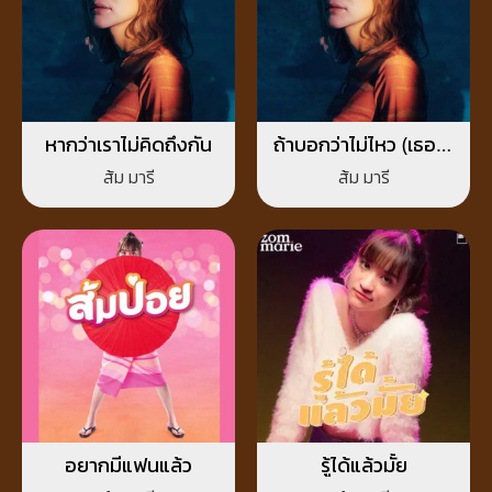
หากว่าเราไม่คิดถึงกัน
ถ้าบอกว่าไม่ไหว (เธอจะ
กลับมาไหม)
ส้ม มารี
ส้ม มารี
อยากมีแฟนแล้ว
รู้ได้แล้วมั้ย