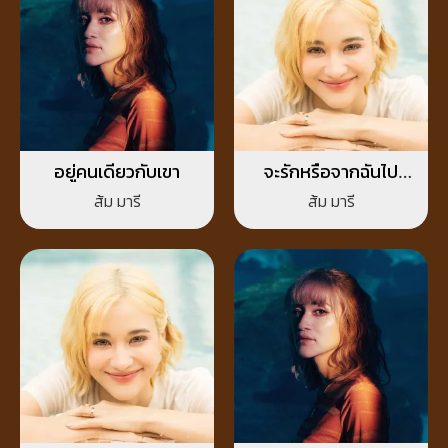
อยู่คนเดียวกับเขา
จะรักหรือจากฉันไป
(Love me or Leave
ส้ม มารี
ส้ม มารี
me)