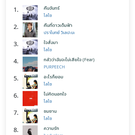
คืนจันทร์
1.
โลโซ
คืนที่ดาวเต็มฟ้า
2.
ปราโมทย์ วิเลปะนะ
ใจสั่งมา
3.
โลโซ
กลัวว่าฉันจะไม่เสียใจ (Fear)
4.
PURPEECH
อะไรก็ยอม
5.
โลโซ
ไม่คิดนอกใจ
6.
โลโซ
ซมซาน
7.
โลโซ
ความรัก
8.