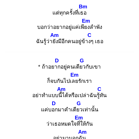
Bm
แต่ทุกครั้งที่เธอ
Em
บอกว่าอยากอยู่แค่เพียง
ลำพัง
Am
C
ฉันรู้ว่ายัง
มีอีกคนอยู่ข้างๆ
เธอ
D
G
* ถ้าอยาก
อยู่คนเดียว
กับเขา
Em
ก็จบกันไปเลย
รักเรา
Am
C
อย่าทำแบบนี้ไ
ด้หรือเปล่าฉันรู้ทั
น
D
G
แค่บอก
มาคำเดียว
เท่านั้น
Em
ว่าเธอหมดใจที่ใ
ห้กัน
Am
อย่ามาบอกฉัน