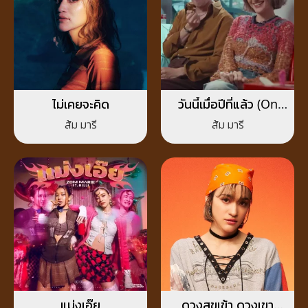
ไม่เคยจะคิด
วันนี้เมื่อปีที่แล้ว (On
This Day)
ส้ม มารี
ส้ม มารี
แม่งเอ๊ย
ดวงสุขเข้า ดวงเขา