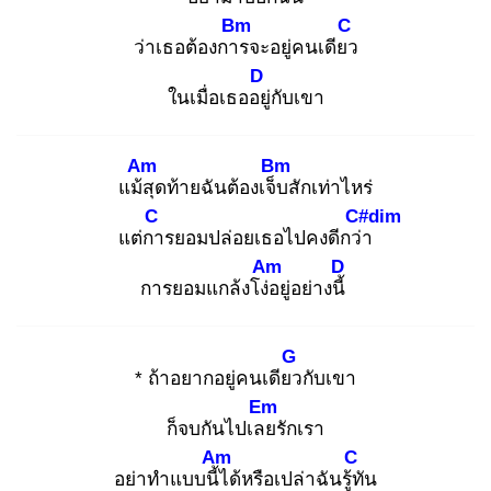
Bm
C
ว่าเธอต้องการ
จะอยู่คนเดียว
D
ในเมื่อเธออยู่
กับเขา
Am
Bm
แม้สุ
ดท้ายฉันต้องเจ็บ
สักเท่าไหร่
C
C#dim
แต่กา
รยอมปล่อยเธอไปคงดีกว่า
Am
D
การยอมแกล้งโง่อ
ยู่อย่างนี้
G
* ถ้าอยากอยู่คนเดียว
กับเขา
Em
ก็จบกันไปเลย
รักเรา
Am
C
อย่าทำแบบนี้ไ
ด้หรือเปล่าฉันรู้ทั
น