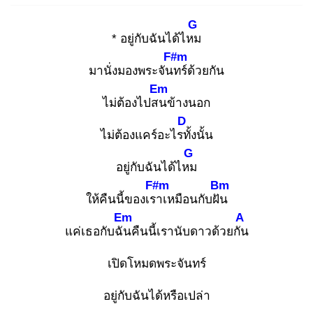
G
* อยู่กับฉันได้ไหม
F#m
มานั่งมองพระจันท
ร์ด้วยกัน
Em
ไม่ต้องไปสน
ข้างนอก
D
ไม่ต้องแคร์อะไรทั้
งนั้น
G
อยู่กับฉันได้ไหม
F#m
Bm
ให้คืนนี้ของเรา
เหมือนกับฝัน
Em
A
แค่เธอกับฉัน
คืนนี้เรานับดาวด้วยกัน
เปิดโหมดพระจันทร์
อยู่กับฉันได้หรือเปล่า