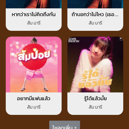
หากว่าเราไม่คิดถึงกัน
ถ้าบอกว่าไม่ไหว (เธอจะ
กลับมาไหม)
ส้ม มารี
ส้ม มารี
อยากมีแฟนแล้ว
รู้ได้แล้วมั้ย
ส้ม มารี
ส้ม มารี
โหลดเพิ่ม +