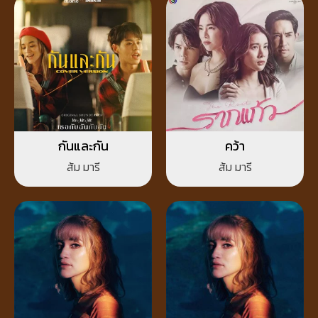
กันและกัน
คว้า
ส้ม มารี
ส้ม มารี