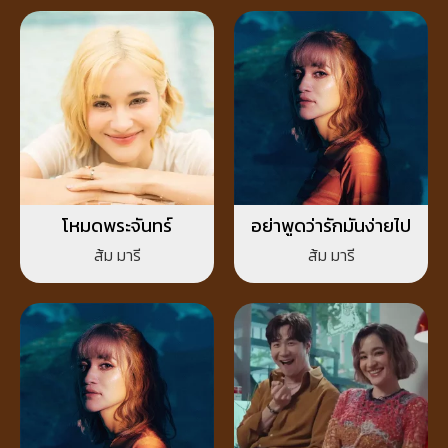
โหมดพระจันทร์
อย่าพูดว่ารักมันง่ายไป
ส้ม มารี
ส้ม มารี