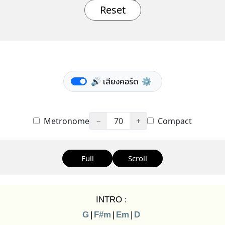
Reset
🔊 เสียงคอร์ด
⚙️
Metronome
−
70
+
Compact
Full
Scroll
INTRO :
G
|
F#m
|
Em
|
D