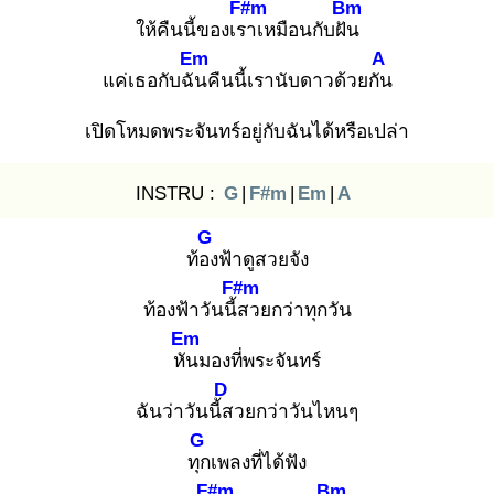
F#m
Bm
ให้คืนนี้ของเรา
เหมือนกับฝัน
Em
A
แค่เธอกับฉัน
คืนนี้เรานับดาวด้วยกัน
เปิดโหมดพระจันทร์อยู่กับฉันได้หรือเปล่า
INSTRU :
G
|
F#m
|
Em
|
A
G
ท้อง
ฟ้าดูสวยจัง
F#m
ท้องฟ้าวันนี้ส
วยกว่าทุกวัน
Em
หัน
มองที่พระจันทร์
D
ฉันว่าวันนี้ส
วยกว่าวันไหนๆ
G
ทุก
เพลงที่ได้ฟัง
F#m
Bm