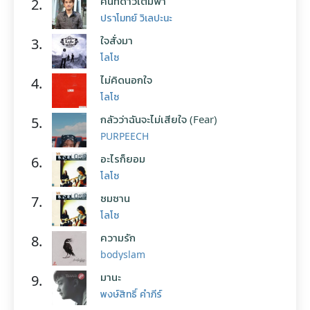
คืนที่ดาวเต็มฟ้า
2.
ปราโมทย์ วิเลปะนะ
ใจสั่งมา
3.
โลโซ
ไม่คิดนอกใจ
4.
โลโซ
กลัวว่าฉันจะไม่เสียใจ (Fear)
5.
PURPEECH
อะไรก็ยอม
6.
โลโซ
ซมซาน
7.
โลโซ
ความรัก
8.
bodyslam
มานะ
9.
พงษ์สิทธิ์ คำภีร์