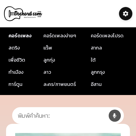
คอร์ดเพลง
คอร์ดเพลงง่ายๆ
คอร์ดเพลงโปรด
สตริง
แร็พ
สากล
เพื่อชีวิต
ลูกทุ่ง
ใต้
กำเมือง
ลาว
ลูกกรุง
การ์ตูน
ละคร/ภาพยนตร์
อีสาน