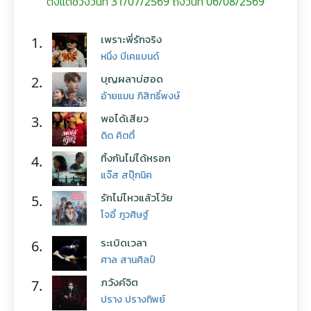
ตั้งแต่ช่วงวันที่ 31/07/2569 ถึงวันที่ 06/08/2569
เพราะพี่รักจริง
1.
หนึ่ง บีเคแบนด์
บุญผลาบ่ฮอด
2.
อ้ายแมน ภิสิทธิ์พงษ์
พอได้เสียว
3.
ดิด คิตตี้
ทิ้งกันไม่ได้หรอก
4.
แจ๊ส สปุ๊กนิค
รักไม่ไหวแล้วโว้ย
5.
โจอี้ ภูวศิษฐ์
ระเบิดเวลา
6.
ศาล สานศิลป์
ภวังค์จิต
7.
ปราง ปรางทิพย์