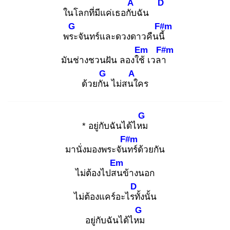
A
D
ในโลกที่มีแค่เธอกับ
ฉัน
G
F#m
พระ
จันทร์และดวงดาวคืนนี้
Em
F#m
มันช่างชวนฝัน ลองใช้
เวลา
G
A
ด้วยกัน
ไม่สนใ
คร
G
* อยู่กับฉันได้ไหม
F#m
มานั่งมองพระจันท
ร์ด้วยกัน
Em
ไม่ต้องไปสน
ข้างนอก
D
ไม่ต้องแคร์อะไรทั้
งนั้น
G
อยู่กับฉันได้ไหม