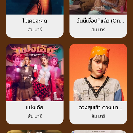
ไม่เคยจะคิด
วันนี้เมื่อปีที่แล้ว (On
This Day)
ส้ม มารี
ส้ม มารี
แม่งเอ๊ย
ดวงสุขเข้า ดวงเขา
แทรก
ส้ม มารี
ส้ม มารี