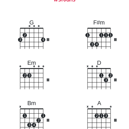
G
F#m
o
o
o
2
1
1
1
1
3
4
III
III
3
4
Em
D
o
o
o
o
x
o
o
2
3
1
2
III
3
III
Bm
A
x
x
o
o
1
1
2
1
3
2
III
III
3
4