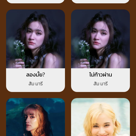
ลองมั้ย?
ไม่ก้าวผ่าน
ส้ม มารี
ส้ม มารี