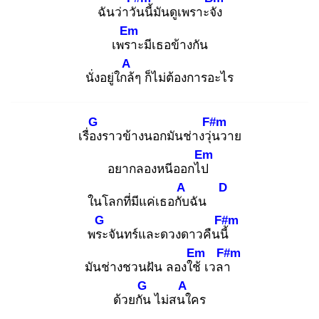
ฉันว่าวัน
นี้มันดูเพราะจัง
Em
เพรา
ะมีเธอข้างกัน
A
นั่งอยู่ใกล้
ๆ ก็ไม่ต้องการอะไร
G
F#m
เรื่อง
ราวข้างนอกมันช่างวุ่น
วาย
Em
อยากลองหนีออกไป
A
D
ในโลกที่มีแค่เธอกับ
ฉัน
G
F#m
พระ
จันทร์และดวงดาวคืนนี้
Em
F#m
มันช่างชวนฝัน ลองใช้
เวลา
G
A
ด้วยกัน
ไม่สนใ
คร