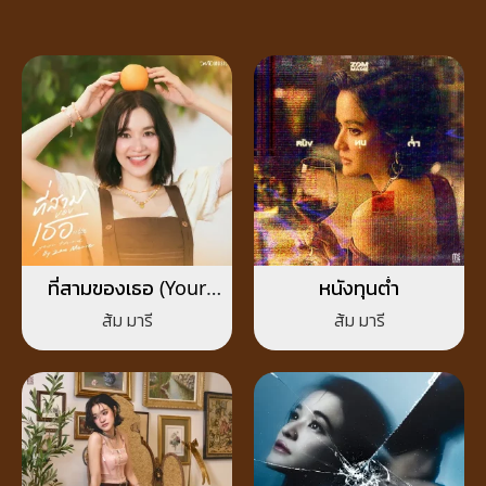
ที่สามของเธอ (Your
หนังทุนต่ำ
Third)
ส้ม มารี
ส้ม มารี