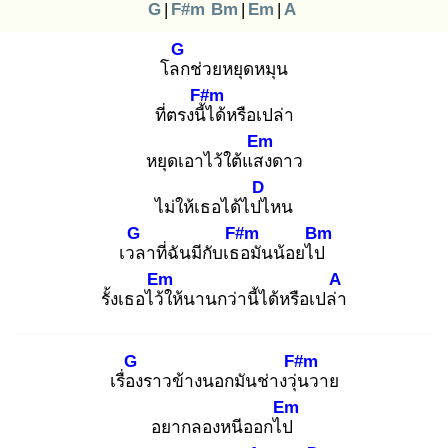
G
|
F#m
Bm
|
Em
|
A
G
โลก
ช่วยหยุดหมุน
F#m
ที่ตรงนี้ไ
ด้หรือเปล่า
Em
หยุดเอาไว้ใต้แสง
ดาว
D
ไม่ให้เธอได้ไปไ
หน
G
F#m
Bm
เวล
าที่ฉันมีกับเธอ
มันน้อยไป
Em
A
รั้งเธอไว้ใ
ห้นานกว่านี้ได้หรือเปล่า
G
F#m
เรื่อง
ราวข้างนอกมันช่างวุ่น
วาย
Em
อยากลองหนีออกไป