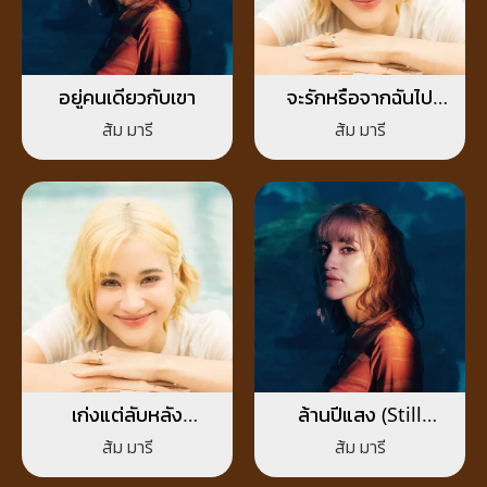
อยู่คนเดียวกับเขา
จะรักหรือจากฉันไป
(Love me or Leave
ส้ม มารี
ส้ม มารี
me)
เก่งแต่ลับหลัง
ล้านปีแสง (Still
(FINSTA)
Missing You)
ส้ม มารี
ส้ม มารี