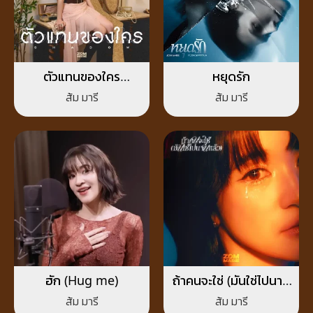
ตัวแทนของใคร
หยุดรัก
(Shadow)
ส้ม มารี
ส้ม มารี
ฮัก (Hug me)
ถ้าคนจะใช่ (มันใช่ไปนาน
แล้ว)
ส้ม มารี
ส้ม มารี