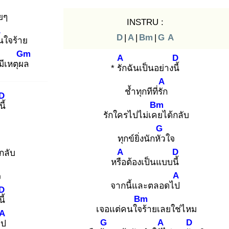
ย
ๆ
INSTRU :
A
D
|
A
|
Bm
|
G
A
คน
ใจร้าย
Gm
A
D
ีเหตุผล
* รัก
ฉันเป็นอย่างนี้
A
ช้ำทุกทีที่รัก
D
Bm
นี้
รักใครไปไม่เคย
ได้กลับ
G
ทุกข์ยิ่งนักหัว
ใจ
A
D
้กลับ
หรือ
ต้องเป็นแบบนี้
A
จ
จากนี้และตลอดไป
D
Bm
ี้
เจอแต่คนใจร้
ายเลยใช่ไหม
A
G
A
D
ไป