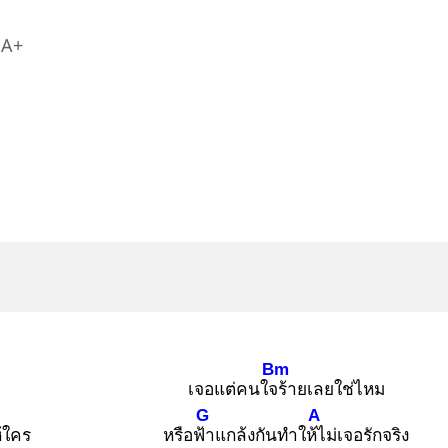
A+
Bm
เจอแต่คนใจร้
ายเลยใช่ไหม
G
A
้ใคร
หรือฟ้า
แกล้งกันทำให้ไ
ม่เจอรักจริง