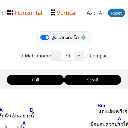
Horizontal
Vertical
A
:
A-
 :
Reset
A
🔊 เสียงคอร์ด
⚙️
Metronome
−
70
+
Compact
Full
Scroll
Bm
A
D
แต่
แปลกจริงๆ
รัก
ฉันเป็นอย่างนี้
A
A
เมื่อมอบความรัก
ให