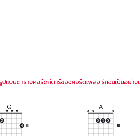
รูปแบบตารางคอร์ดกีตาร์ของคอร์ดเพลง รักฉันเป็นอย่างนี
G
A
o
o
o
x
o
o
2
2
1
3
4
III
III