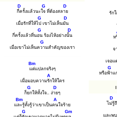
D
G
D
กี่ค
รั้งแล้วนะใจ
ที่ต้องสลาย
รัก
G
D
เมื่อรักที่ให้ไป
เขาไม่เห็นมัน
G
D
กี่ครั้งแล้วที่นอน
ร้องไห้อย่างนั้น
หร
G
เมื่อเขาไม่เห็นควา
มสำคัญของเรา
จ
เจอแต
Bm
G
แต่
แปลกจริงๆ
หรือฟ้า
แก
A
เมื่อมอบความรัก
ให้ใคร
G
D
ก็ยก
ให้ทั้งใจ.. ง่าย
ๆ
D
Bm
A
ไม่รู้
ถ
และ
รู้ทั้งรู้ว่าเขาเป็นคน
ใจร้าย
G
Gm
และพบค
แต่ก็รัก
เขามากมายไม่มีเหตุผล