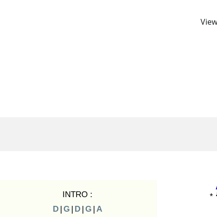
View
INTRO :
* 
D
|
G
|
D
|
G
|
A