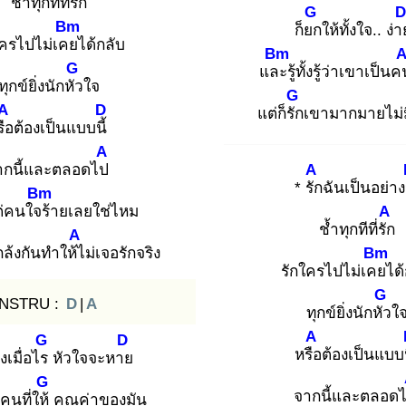
ช้ำทุกทีที่รัก
G
D
Bm
ก็ยก
ให้ทั้งใจ.. ง่า
ใครไปไม่เคย
ได้กลับ
Bm
G
และ
รู้ทั้งรู้ว่าเขาเป็น
ทุกข์ยิ่งนักหัว
ใจ
G
A
D
แต่ก็รัก
เขามากมายไม่ม
ือ
ต้องเป็นแบบนี้
A
ากนี้และตลอดไป
A
* รัก
ฉันเป็นอย่าง
Bm
่คนใจร้
ายเลยใช่ไหม
A
ช้ำทุกทีที่รัก
A
ล้งกันทำให้ไ
ม่เจอรักจริง
Bm
รักใครไปไม่เคย
ได
G
INSTRU :
D
|
A
ทุกข์ยิ่งนักหัว
ใ
A
G
D
หรือ
ต้องเป็นแบบน
ึงเมื่อไร
หัวใจจะหาย
G
จากนี้และตลอด
นที่ให้
คุณค่าของมัน