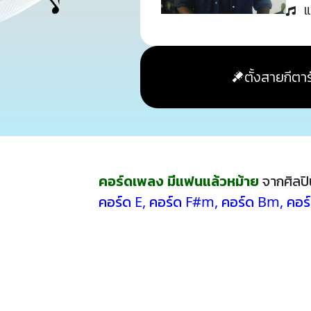
แ
ตั้งสายกีตาร
คอร์ดเพลง มีแฟนแล้วหม้าย
จากศิลป
คอร์ด E
,
คอร์ด F#m
,
คอร์ด Bm
,
คอร