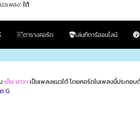
นวเพลง:
ใต้
์
ตารางคอร์ด
เล่นกีตาร์ออนไลน์
ิน
เต็ม นาวา
เป็นเพลงแนวใต้ โดยคอร์ดในเพลงนี้ประกอบ
์ด G