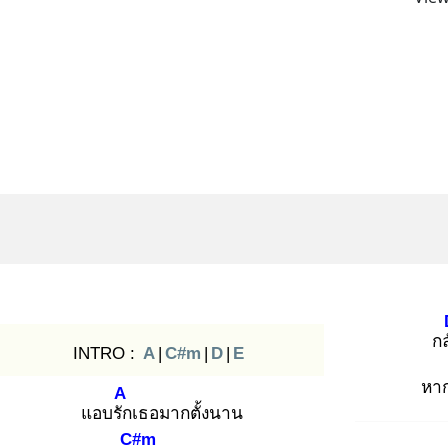
กล
INTRO :
A
|
C#m
|
D
|
E
หาก
A
แอบรัก
เธอมากตั้งนาน
C#m