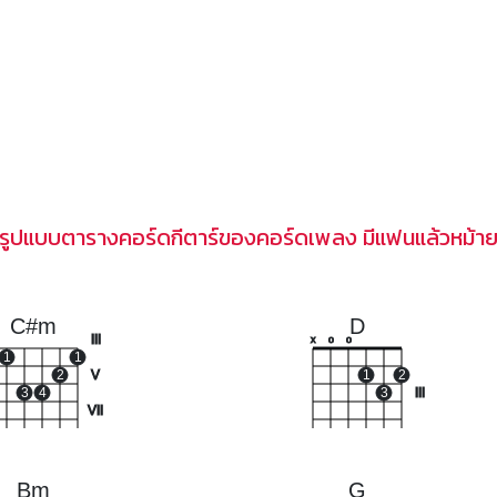
รูปแบบตารางคอร์ดกีตาร์ของคอร์ดเพลง มีแฟนแล้วหม้า
C#m
D
III
x
o
o
1
1
2
V
1
2
3
4
3
III
VII
Bm
G