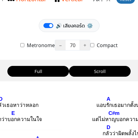
A
🔊 เสียงคอร์ด
⚙️
Metronome
−
70
+
Compact
Full
Scroll
D
A
ัว
เธอหาว่าหลอก
แอบรัก
เธอมากตั้
E
C#m
ว่าบอก
ความในใจ
แต่ไม่หาญ
บอกควา
D
กลัว
ว่าผิดพลั้งไ