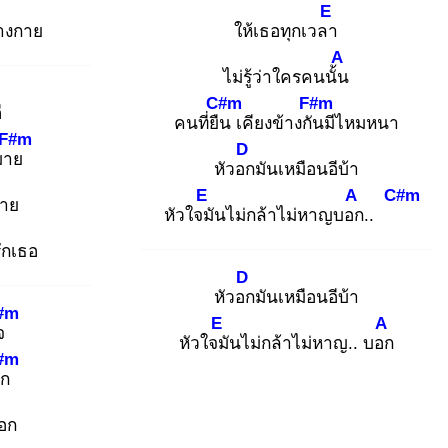
E
้างกาย
ให้เธอทุกเวลา
A
ไม่รู้ว่าใครคนนั้น
C#m
F#m
ี
คนที่ยืน
เคียงข้างกัน
มีไหมหนา
F#m
D
มาย
หัวอก
มันเหมือนอีบ้า
E
A
C#m
าย
หัวใจมั
นไม่กล้าไม่หาญบอก
..
ักเธอ
D
หัวอก
มันเหมือนอีบ้า
#m
E
A
ใจ
หัวใจมั
นไม่กล้าไม่หาญ.. บอก
#m
อก
อก