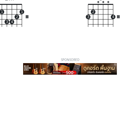
o
o
o
1
1
2
2
III
3
4
III
3
4
SPONSORED