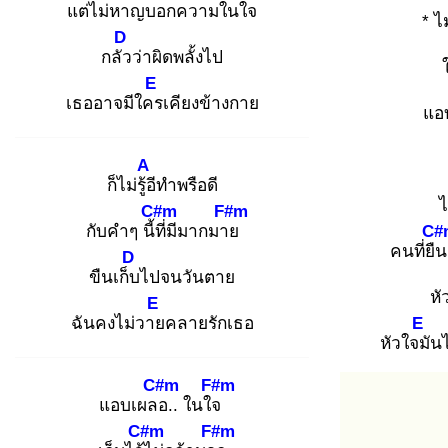
แต่ไม่หาญ
บอกความในใจ
* ไ
D
กลัว
ว่าผิดพลั้งไป
E
เธออาจมีใคร
เคียงข้างกาย
แอ
A
ก็ไม่รู้อี
ทำพรือดี
ไ
C#m
F#m
กับคำๆ นี้ที่
มีมากมาย
C#
คนที่ยืน
D
ขืนเก็บ
ไปจนวันตาย
หั
E
ฉันคงไม่วาย
คลายรักเธอ
E
หัวใจมั
นไ
C#m
F#m
แอบเผลอ
.. ในใจ
C#m
F#m