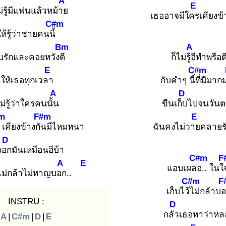
A
E
ม่รู้มีแฟนแล้วหม้าย
เธออาจมีใคร
เคียงข
C#m
ให้รู้ว่าชายคนนี้
Bm
A
บรักและคอยหวังดี
ก็ไม่รู้อี
ทำพรือด
E
C#m
ให้เธอทุกเวลา
กับคำๆ นี้ที่
มีมาก
A
D
ม่รู้ว่าใครคนนั้น
ขืนเก็บ
ไปจนวันต
m
F#m
E
เคียงข้างกัน
มีไหมหนา
ฉันคงไม่วาย
คลายร
D
วอก
มันเหมือนอีบ้า
C#m
F
A
E
แอบเผลอ
.. ใน
ม่กล้าไม่หาญบอก
..
C#m
F
เก็บไว้ไ
ม่กล้าบ
INSTRU :
D
กลัว
เธอหาว่าหล
A
|
C#m
|
D
|
E