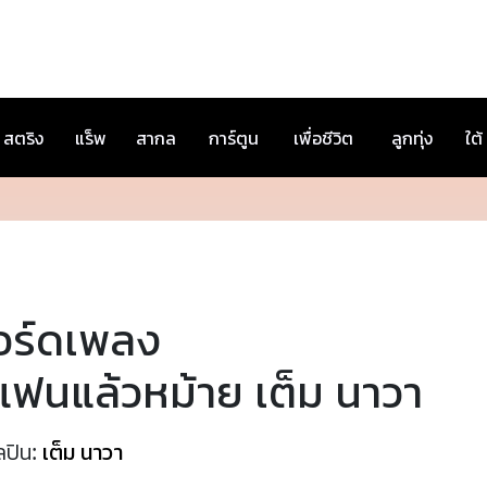
สตริง
แร็พ
สากล
การ์ตูน
เพื่อชีวิต
ลูกทุ่ง
ใต้
อร์ดเพลง
แฟนแล้วหม้าย เต็ม นาวา
ลปิน:
เต็ม นาวา