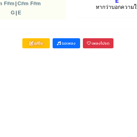
E
m
F#m
|
C#m
F#m
หากว่าบอก
ความใ
G
|
E
แก้ไข
ขอเพลง
เพลงโปรด