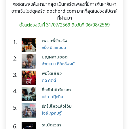
คอร์ดเพลงค้นหามากสุด เป็นคอร์ดเพลงที่มีการค้นหาค้นหา
จากเว็บไซต์ดูคอร์ด dochord.com มากที่สุดในช่วงสัปดาห์
ที่ผ่านมา
ตั้งแต่ช่วงวันที่ 31/07/2569 ถึงวันที่ 06/08/2569
เพราะพี่รักจริง
1.
หนึ่ง บีเคแบนด์
บุญผลาบ่ฮอด
2.
อ้ายแมน ภิสิทธิ์พงษ์
พอได้เสียว
3.
ดิด คิตตี้
ทิ้งกันไม่ได้หรอก
4.
แจ๊ส สปุ๊กนิค
รักไม่ไหวแล้วโว้ย
5.
โจอี้ ภูวศิษฐ์
ระเบิดเวลา
6.