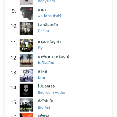
bodyslam
มานะ
9.
พงษ์สิทธิ์ คำภีร์
ใจเหลือเหลือ
10.
Dr.Fuu
ชาวนากับงูเห่า
11.
Fly
นาฬิกาทราย (sign)
12.
โบกี้ไลอ้อน
สาหัส
13.
โลโซ
ไม่บอกเธอ
14.
Bedroom Audio
ทิ้งไว้ในใจ
15.
Big Ass
แพ้ทาง