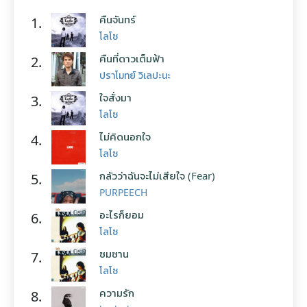
คืนจันทร์
1.
โลโซ
คืนที่ดาวเต็มฟ้า
2.
ปราโมทย์ วิเลปะนะ
ใจสั่งมา
3.
โลโซ
ไม่คิดนอกใจ
4.
โลโซ
กลัวว่าฉันจะไม่เสียใจ (Fear)
5.
PURPEECH
อะไรก็ยอม
6.
โลโซ
ซมซาน
7.
โลโซ
ความรัก
8.