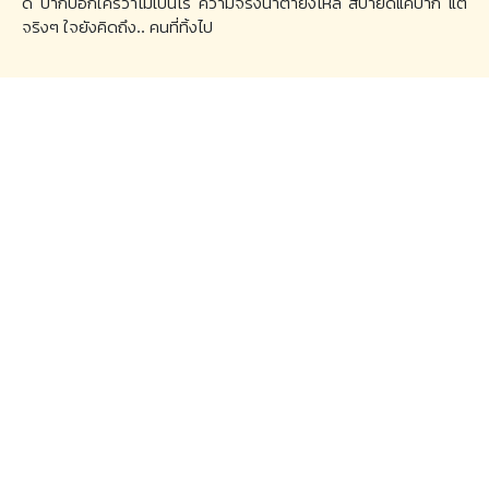
ดี ปากบอกใครว่าไม่เป็นไร ความจริงน้ำตายังไหล สบายดีแค่ปาก แต่
จริงๆ ใจยังคิดถึง.. คนที่ทิ้งไป