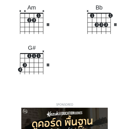
Am
Bb
x
o
o
x
1
1
1
2
3
III
3
3
3
III
G#
x
1
1
1
3
III
4
SPONSORED