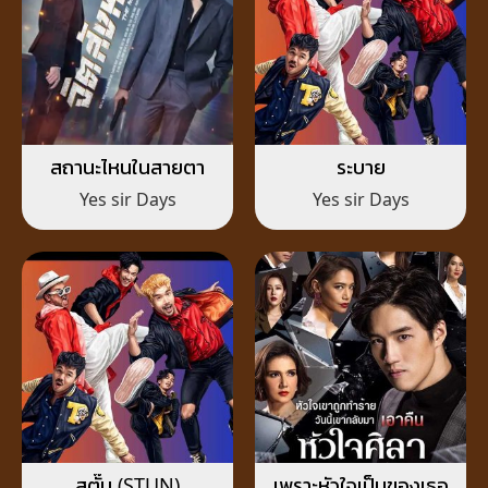
สถานะไหนในสายตา
ระบาย
Yes sir Days
Yes sir Days
สตั๊น (STUN)
เพราะหัวใจเป็นของเธอ