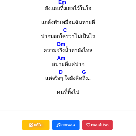
Em
ยังแอบทิ้ง
เธอไว้ในใจ
แกล้งทำเหมือนฉันหายดี
C
ปากบอกใคร
ว่าไม่เป็นไร
Bm
ความจริง
น้ำตายังไหล
Am
สบาย
ดีแค่ปาก
D
G
แต่จริงๆ
ใจยังคิดถึง
..
คนที่ทิ้งไป
แก้ไข
ขอเพลง
เพลงโปรด