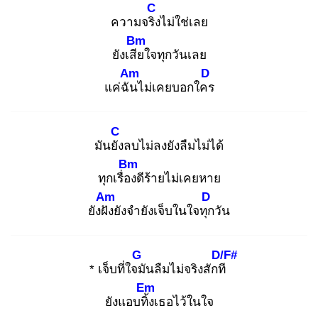
C
ความจริง
ไม่ใช่เลย
Bm
ยังเสีย
ใจทุกวันเลย
Am
D
แค่ฉัน
ไม่เคยบอกใคร
C
มันยัง
ลบไม่ลงยังลืมไม่ได้
Bm
ทุกเรื่อง
ดีร้ายไม่เคยหาย
Am
D
ยังฝัง
ยังจำยังเจ็บในใจทุก
วัน
G
D/F#
* เจ็บที่ใจมั
นลืมไม่จริงสักที
Em
ยังแอบทิ้ง
เธอไว้ในใจ