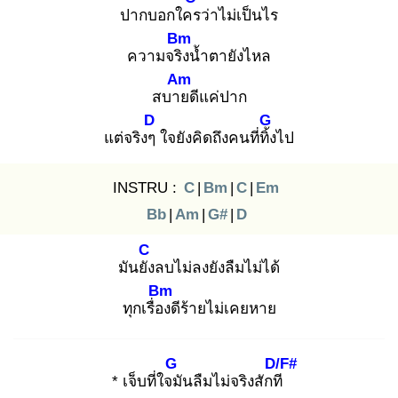
ปากบอกใคร
ว่าไม่เป็นไร
Bm
ความจริง
น้ำตายังไหล
Am
สบาย
ดีแค่ปาก
D
G
แต่จริงๆ
ใจยังคิดถึงคนที่ทิ้ง
ไป
INSTRU :
C
|
Bm
|
C
|
Em
Bb
|
Am
|
G#
|
D
C
มันยัง
ลบไม่ลงยังลืมไม่ได้
Bm
ทุกเรื่อง
ดีร้ายไม่เคยหาย
G
D/F#
* เจ็บที่ใจมั
นลืมไม่จริงสักที