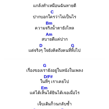
แกล้งทำเหมือนฉันหายดี
C
ปากบอกใคร
ว่าไม่เป็นไร
Bm
ความจริง
น้ำตายังไหล
Am
สบาย
ดีแค่ปาก
D
G
แต่จริงๆ
ใจยังคิดถึงคนที่ทิ้ง
ไป
G
เรื่องของเรา
ยังอยู่ในหนังในเพลง
D/F#
ในที่ๆ
เราเคยไป
Em
แค่ได้เห็น
ได้ยินได้เจอเมื่อไร
เจ็บเดิมก็วนกลับซ้ำ