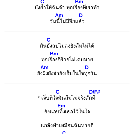
C
Bm
ยังย้ำ
ให้ฉันจำ ทุกเรื่อง
ที่เราทำ
Am
D
วันนี้ไ
ม่มีอีกแล้ว
C
มันยัง
ลบไม่ลงยังลืมไม่ได้
Bm
ทุกเรื่อง
ดีร้ายไม่เคยหาย
Am
D
ยังฝัง
ยังจำยังเจ็บในใจทุก
วัน
G
D/F#
* เจ็บที่ใจมั
นลืมไม่จริงสักที
Em
ยังแอบทิ้ง
เธอไว้ในใจ
แกล้งทำเหมือนฉันหายดี
C