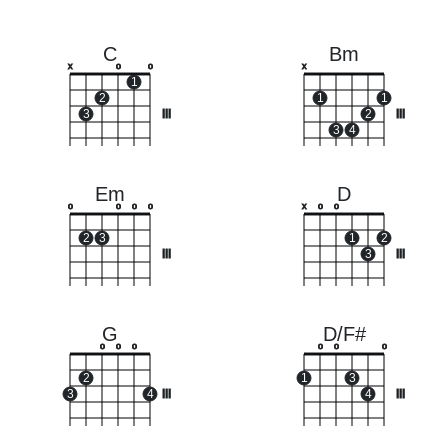
C
Bm
x
o
o
x
1
2
1
1
3
III
2
III
3
4
Em
D
o
o
o
o
x
o
o
2
3
1
2
III
3
III
G
D/F#
o
o
o
o
o
o
2
1
3
3
4
III
4
III