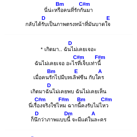
Bm
C#m
นี่น่ะหรือ
คนที่รักกัน
มา
D
E
กลับได้รับ
เป็นภาพตรงหน้าที่มันบาดใจ
D
* เกิดมา.. ฉันไ
ม่เคยเจอะ
C#m
F#m
ฉันไม่เคยเจอ อะไรที่
เจ็บเท่านี้
Bm
E
A
เมื่อคนรัก
ไปมีบทเลิฟ
ซีน กับใคร
D
เกิดมาฉัน
ไม่เคยพบ ฉันไม่เคยเห็น
C#m
F#m
Bm
C#m
นี่เรื่อง
จริงใช่ไหม
ฉากนี้ค
งรับไม่ไหว
D
Dm
A
ก็นึก
ว่าภาพแบบนี้
จะมีแต่ในล
ะคร