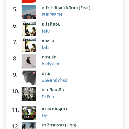
กลัวว่าฉันจะไม่เสียใจ (Fear)
5.
PURPEECH
อะไรก็ยอม
6.
โลโซ
ซมซาน
7.
โลโซ
ความรัก
8.
bodyslam
มานะ
9.
พงษ์สิทธิ์ คำภีร์
ใจเหลือเหลือ
10.
Dr.Fuu
ชาวนากับงูเห่า
11.
Fly
นาฬิกาทราย (sign)
12.