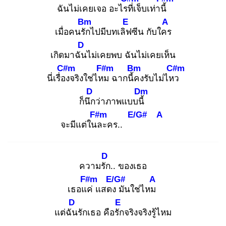
ฉันไม่เคยเจอ อะไรที่
เจ็บเท่านี้
Bm
E
A
เมื่อคนรัก
ไปมีบทเลิฟ
ซีน กับใคร
D
เกิดมาฉัน
ไม่เคยพบ ฉันไม่เคยเห็น
C#m
F#m
Bm
C#m
นี่เรื่อง
จริงใช่ไหม
ฉากนี้ค
งรับไม่ไหว
D
Dm
ก็นึก
ว่าภาพแบบนี้
F#m
E/G#
A
จะมีแต่ในล
ะคร..
D
ความรัก
.. ของเธอ
F#m
E/G#
A
เธอแค่
แสดง
มันใช่ไหม
D
E
แต่ฉัน
รักเธอ คือรัก
จริงจริงรู้ไหม