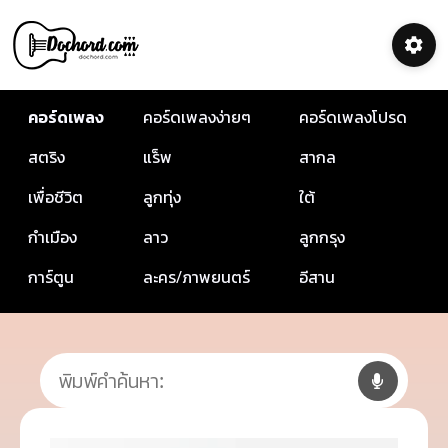
คอร์ดเพลง
คอร์ดเพลงง่ายๆ
คอร์ดเพลงโปรด
สตริง
แร็พ
สากล
เพื่อชีวิต
ลูกทุ่ง
ใต้
กำเมือง
ลาว
ลูกกรุง
การ์ตูน
ละคร/ภาพยนตร์
อีสาน