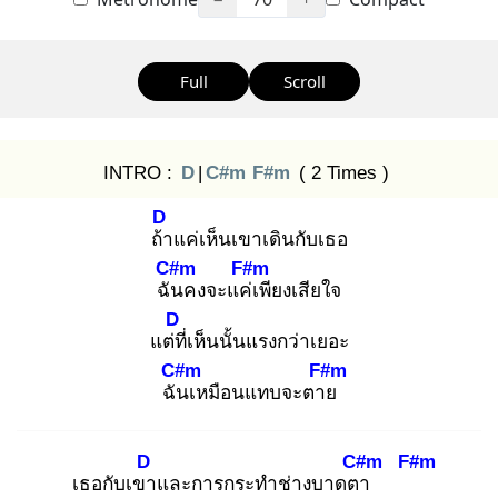
Full
Scroll
INTRO :
D
|
C#m
F#m
( 2 Times )
D
ถ้า
แค่เห็นเขาเดินกับเธอ
C#m
F#m
ฉัน
คงจะแค่เ
พียงเสียใจ
D
แต่ที่
เห็นนั้นแรงกว่าเยอะ
C#m
F#m
ฉัน
เหมือนแทบจะตาย
D
C#m
F#m
เธอกับเขา
และการกระทำช่างบาดตา