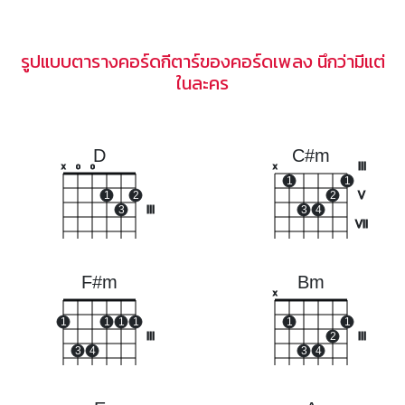
รูปแบบตารางคอร์ดกีตาร์ของคอร์ดเพลง นึกว่ามีแต่
ในละคร
D
C#m
III
x
o
o
x
1
1
1
2
2
V
3
III
3
4
VII
F#m
Bm
x
1
1
1
1
1
1
III
2
III
3
4
3
4