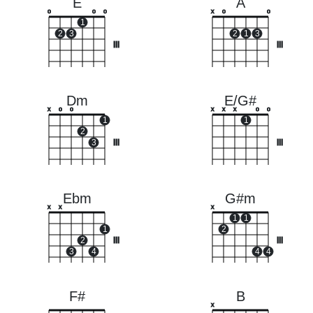
E
A
o
o
o
x
o
o
1
2
3
2
1
3
III
III
Dm
E/G#
x
o
o
x
x
x
o
o
1
1
2
3
III
III
Ebm
G#m
x
x
x
1
1
1
2
2
III
III
3
4
4
4
F#
B
x