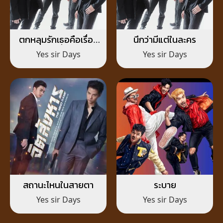
ตกหลุมรักเธอคือเรื่อง
นึกว่ามีแต่ในละคร
ง่ายที่สุด
Yes sir Days
Yes sir Days
สถานะไหนในสายตา
ระบาย
Yes sir Days
Yes sir Days