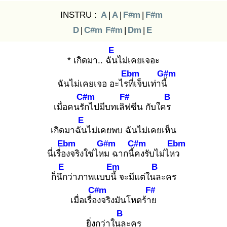
INSTRU :
A
|
A
|
F#m
|
F#m
D
|
C#m
F#m
|
Dm
|
E
E
* เกิดมา.. ฉัน
ไม่เคยเจอะ
Ebm
G#m
ฉันไม่เคยเจอ อะไรที่
เจ็บเท่านี้
C#m
F#
B
เมื่อคนรัก
ไปมีบทเลิฟ
ซีน กับใคร
E
เกิดมาฉัน
ไม่เคยพบ ฉันไม่เคยเห็น
Ebm
G#m
C#m
Ebm
นี่เรื่อง
จริงใช่ไหม
ฉากนี้ค
งรับไม่ไหว
E
Em
B
ก็นึก
ว่าภาพแบบนี้
จะมีแต่ในล
ะคร
C#m
F#
เมื่อเรื่อง
จริงมันโหดร้าย
B
ยิ่งกว่าในล
ะคร