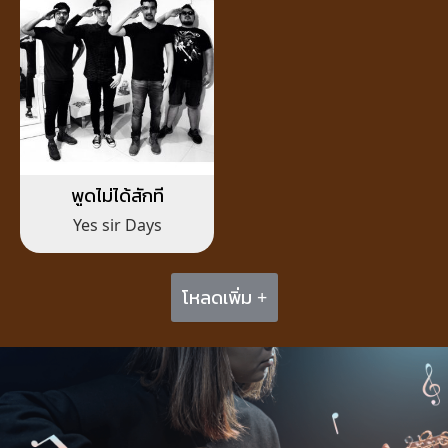
พูดไม่ได้สักที
Yes sir Days
โหลดเพิ่ม +