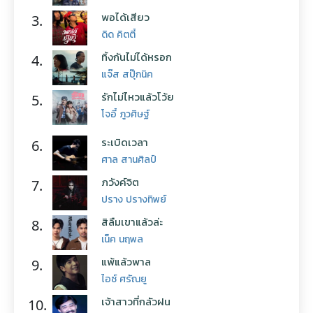
พอได้เสียว
3.
ดิด คิตตี้
ทิ้งกันไม่ได้หรอก
4.
แจ๊ส สปุ๊กนิค
รักไม่ไหวแล้วโว้ย
5.
โจอี้ ภูวศิษฐ์
ระเบิดเวลา
6.
ศาล สานศิลป์
ภวังค์จิต
7.
ปราง ปรางทิพย์
สิลืมเขาแล้วล่ะ
8.
เน็ค นฤพล
แพ้แล้วพาล
9.
ไอซ์ ศรัณยู
เจ้าสาวที่กลัวฝน
10.