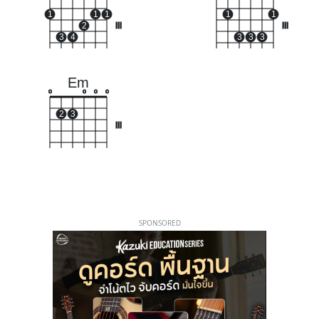
1
1
1
1
1
2
III
III
3
4
3
3
3
Em
o
o
o
o
2
3
III
SPONSORED