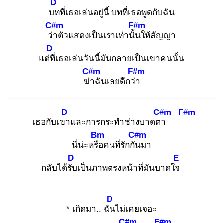
D
บท
ที่เธอเล่นอยู่นี้ บทที่เธอพูดกับฉัน
C#m
F#m
ว่า
ตัวแสดงเป็นเราเท่านั้น
ให้สัญญา
D
แต่ที่
เธอเล่นวันนี้มันกลายเป็นเขาคนนั้น
C#m
F#m
ฆ่า
ฉันเลยดีกว่า
D
C#m
F#m
เธอกับเขา
และการกระทำช่างบาดตา
Bm
C#m
นี่น่ะหรือ
คนที่รักกัน
มา
D
E
กลับได้รับ
เป็นภาพตรงหน้าที่มันบาดใจ
D
* เกิดมา.. ฉัน
ไม่เคยเจอะ
C#m
F#m