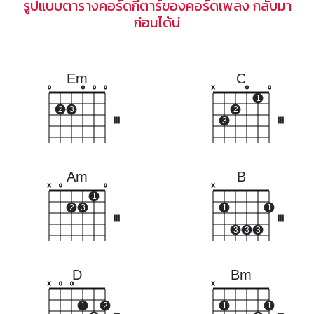
รูปแบบตารางคอร์ดกีตาร์ของคอร์ดเพลง กลับมา
ก่อนได้บ่
Em
C
o
o
o
o
x
o
o
1
2
3
2
III
3
III
Am
B
x
o
o
x
1
2
3
1
1
III
III
3
3
3
D
Bm
x
o
o
x
1
2
1
1