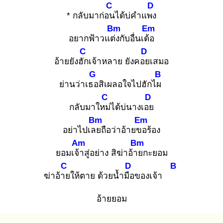
C
D
* กลับมาก่อน
ได้บ่คำแพง
Bm
Em
อยากฟ้าวแต่ง
กับอื่นเด้อ
C
D
อ้ายยังฮัก
เจ้าหลาย ยังคอย
เสมอ
G
B
ย่านว่าเธอ
สิเผลอใจไปฮักไผ
C
D
กลับมาใหม่
ได้บ่นางเอย
Bm
Em
อย่าไปเลย
ถือว่าอ้ายขอ
ร้อง
Am
Bm
ยอมเจ้า
สู่อย่าง สิฆ่าอ้าย
กะยอม
C
D
B
ฆ่าอ้าย
ให้ตาย ด้วยน้ำมือ
ของเจ้า
อ้ายยอม