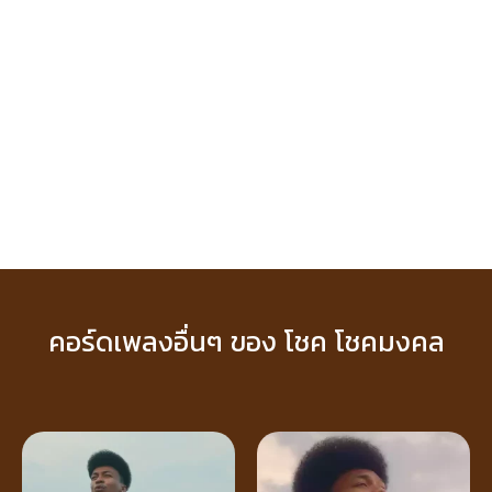
คอร์ดเพลงอื่นๆ ของ โชค โชคมงคล