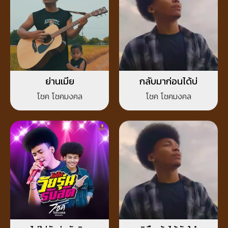
ย่านเมีย
กลับมาก่อนได้บ่
โชค โชคมงคล
โชค โชคมงคล