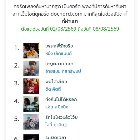
คอร์ดเพลงค้นหามากสุด เป็นคอร์ดเพลงที่มีการค้นหาค้นหา
จากเว็บไซต์ดูคอร์ด dochord.com มากที่สุดในช่วงสัปดาห์
ที่ผ่านมา
ตั้งแต่ช่วงวันที่ 02/08/2569 ถึงวันที่ 08/08/2569
เพราะพี่รักจริง
1.
หนึ่ง บีเคแบนด์
บุญผลาบ่ฮอด
2.
อ้ายแมน ภิสิทธิ์พงษ์
พอได้เสียว
3.
ดิด คิตตี้
ทิ้งกันไม่ได้หรอก
4.
แจ๊ส สปุ๊กนิค
รักไม่ไหวแล้วโว้ย
5.
โจอี้ ภูวศิษฐ์
ระเบิดเวลา
6.