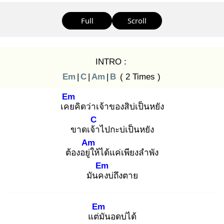
Full
Scroll
INTRO :
Em
|
C
|
Am
|
B
( 2 Times )
Em
เคย
คิดว่าเจ้าของสิบ่เป็นหยัง
C
ขาดเจ้า
ไปกะบ่เป็นหยัง
Am
ต้องอยู่ใ
ห้ได้แค่เพียงลำพัง
Em
มันคง
บ่ถึงตาย
Em
แต่มั
นอดบ่ได้