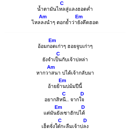
C
น้ำตามันไหล
สู่แลงฮอดค่ำ
Am
Em
ไหลลง
นำๆ ตอกย้ำว่ายัง
คึดฮอด
Em
อ้อมกอด
เก่าๆ ฮอยจูบเก่าๆ
C
ยังจำเป็น
กับเจ้าบ่หล่า
Am
หากวาส
นา บ่ได้เจ้ากลับมา
Em
อ้ายย้าน
บ่ม้มปีนี้
C
D
อยากสิหนี.
. จากใจ
Em
D
แต่มันยัง
เซาฮักบ่ได้
C
D
เฮ็ดจั่งใด๋ก
ะลืมเจ้าบ่ลง