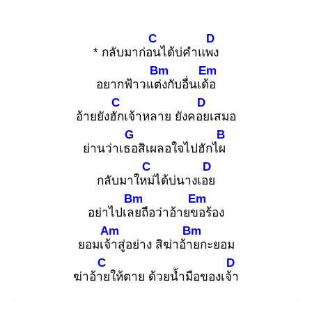
C
D
* กลับมาก่อน
ได้บ่คำแพง
Bm
Em
อยากฟ้าวแต่ง
กับอื่นเด้อ
C
D
อ้ายยังฮัก
เจ้าหลาย ยังคอย
เสมอ
G
B
ย่านว่าเธอ
สิเผลอใจไปฮักไผ
C
D
กลับมาใหม่
ได้บ่นางเอย
Bm
Em
อย่าไปเลย
ถือว่าอ้ายขอ
ร้อง
Am
Bm
ยอมเจ้า
สู่อย่าง สิฆ่าอ้าย
กะยอม
C
D
ฆ่าอ้าย
ให้ตาย ด้วยน้ำมือของเจ้า