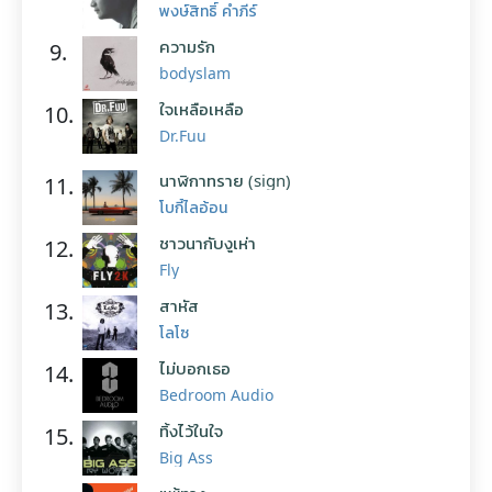
พงษ์สิทธิ์ คำภีร์
ความรัก
9.
bodyslam
ใจเหลือเหลือ
10.
Dr.Fuu
นาฬิกาทราย (sign)
11.
โบกี้ไลอ้อน
ชาวนากับงูเห่า
12.
Fly
สาหัส
13.
โลโซ
ไม่บอกเธอ
14.
Bedroom Audio
ทิ้งไว้ในใจ
15.
Big Ass