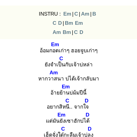
INSTRU :
Em
|
C
|
Am
|
B
C
D
|
Bm
Em
Am
Bm
|
C
D
Em
อ้อมกอด
เก่าๆ ฮอยจูบเก่าๆ
C
ยังจำเป็น
กับเจ้าบ่หล่า
Am
หากวาส
นา บ่ได้เจ้ากลับมา
Em
อ้ายย้าน
บ่ม้มปีนี้
C
D
อยากสิหนี.
. จากใจ
Em
D
แต่มันยัง
เซาฮักบ่ได้
C
D
เฮ็ดจั่งใด๋ก
ะลืมเจ้าบ่ลง