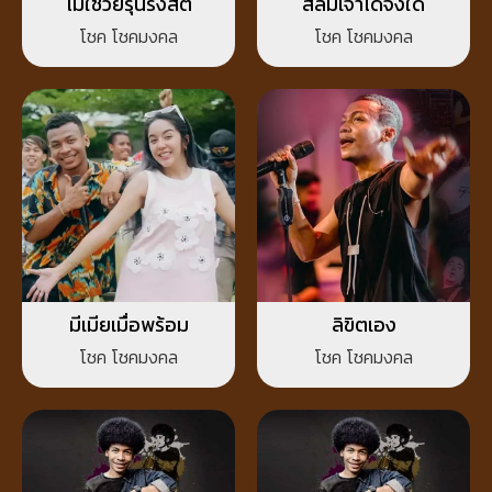
ไม่ใช่วัยรุ่นรังสิต
สิลืมเจ้าได้จังใด๋
โชค โชคมงคล
โชค โชคมงคล
มีเมียเมื่อพร้อม
ลิขิตเอง
โชค โชคมงคล
โชค โชคมงคล