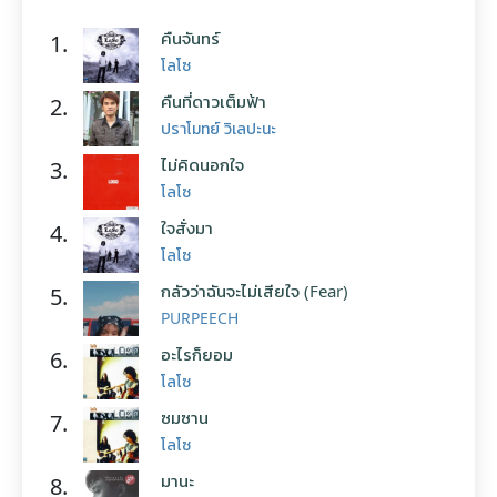
คืนจันทร์
1.
โลโซ
คืนที่ดาวเต็มฟ้า
2.
ปราโมทย์ วิเลปะนะ
ไม่คิดนอกใจ
3.
โลโซ
ใจสั่งมา
4.
โลโซ
กลัวว่าฉันจะไม่เสียใจ (Fear)
5.
PURPEECH
อะไรก็ยอม
6.
โลโซ
ซมซาน
7.
โลโซ
มานะ
8.