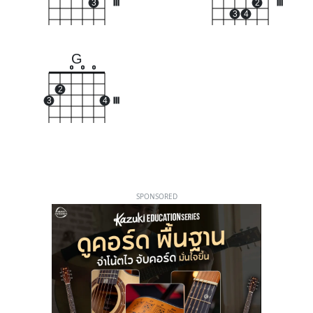
3
III
2
III
3
4
G
o
o
o
2
3
4
III
SPONSORED