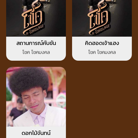
สถานการณ์คับขัน
คิดฮอดเจ้าแฮง
โชค โชคมงคล
โชค โชคมงคล
ดอกไม้จันทน์