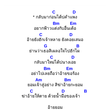
C
D
* กลับมาก่อน
ได้บ่คำแพง
Bm
Em
อยากฟ้าวแต่ง
กับอื่นเด้อ
C
D
อ้ายยังฮัก
เจ้าหลาย ยังคอย
เสมอ
G
B
ย่านว่าเธอ
สิเผลอใจไปฮักไผ
C
D
กลับมาใหม่
ได้บ่นางเอย
Bm
Em
อย่าไปเลย
ถือว่าอ้ายขอ
ร้อง
Am
Bm
ยอมเจ้า
สู่อย่าง สิฆ่าอ้าย
กะยอม
C
D
B
ฆ่าอ้าย
ให้ตาย ด้วยน้ำมือ
ของเจ้า
อ้ายยอม