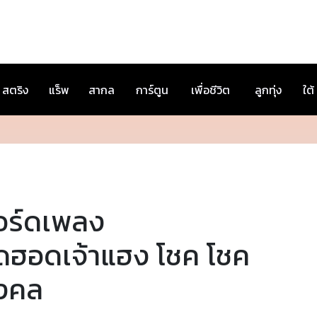
สตริง
แร็พ
สากล
การ์ตูน
เพื่อชีวิต
ลูกทุ่ง
ใต้
อร์ดเพลง
ิดฮอดเจ้าแฮง โชค โชค
งคล