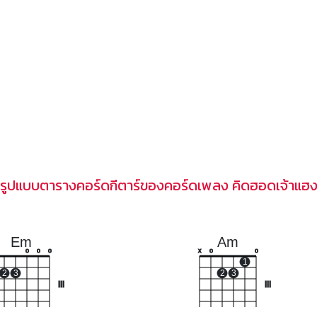
รูปแบบตารางคอร์ดกีตาร์ของคอร์ดเพลง คิดฮอดเจ้าแฮ
Em
Am
o
o
o
x
o
o
1
2
3
2
3
III
III