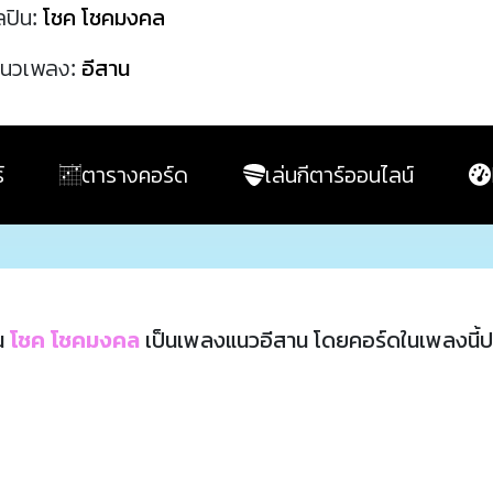
ลปิน:
โชค โชคมงคล
นวเพลง:
อีสาน
์
ตารางคอร์ด
เล่นกีตาร์ออนไลน์
น
โชค โชคมงคล
เป็นเพลงแนวอีสาน โดยคอร์ดในเพลงนี้