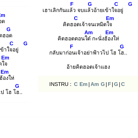
F
G
C
G
เฮาเลิกกันแล้ว
จบแล้ว
อ้ายเข้าใจอ
ยู่
Em
C
Em
กอด
คิดฮอด
เจ้าจนเหมิดใจ
G
Am
Em
ิดฮอด
คิดฮอดตอนใด๋
กะนั่งฮ้อง
ให่
C
G
F
G
เข้าใจอ
ยู่
กลับมาก่อน
เจ้าอย่าฟ้าวไป โฮ โฮ.
.
Em
ิดใจ
อ้ายคิดฮอดเจ้าแฮง
Em
ฮ้อง
ให่
INSTRU :
C
Em
|
Am
G
|
F
|
G
|
C
G
ไป โฮ โฮ.
.