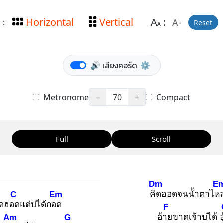
Horizontal
Vertical
A
:
A-
 :
Reset
A
🔊 เสียงคอร์ด
⚙️
Metronome
−
70
+
Compact
Full
Scroll
Dm
E
คิด
ฮอดจนน้ำตาไห
C
Em
ิดฮอด
แต่บ่ได้กอด
F
อ้าย
ขาดเจ้าบ่ได้ ฮู
Am
G