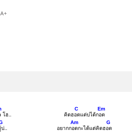
A+
m
C
Em
ล
โฮ..
คิดฮอด
แต่บ่ได้กอด
G
Am
G
้บ่
..
อยากกอด
กะได้แต่คิดฮอด