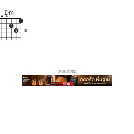
Dm
o
o
1
2
3
III
SPONSORED