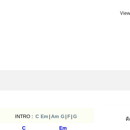
View
INTRO :
C
Em
|
Am
G
|
F
|
G
ค
C
Em