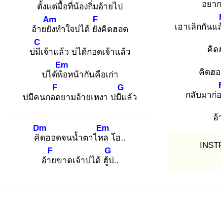
อยา
ตั้ง
แต่มื้อที่น้องถิ่มอ้าย
ไป
Am
F
เฮาเลิกกันแล
อ้ายยัง
ทำใจบ่ได้ ยัง
คิดฮอด
C
คิด
บ่มีเ
จ้าแล้ว บ่ได้กอดเจ้าแล้ว
Em
คิดฮ
บ่ได้พ้อ
หน้ากันคือเก่า
F
G
กลับมาก่
บ่มีคนกอด
ยามอ้ายเหงา บ่มีแ
ล้ว
อ
Dm
Em
คิด
ฮอดจนน้ำตาไหล
โฮ..
INST
F
G
อ้าย
ขาดเจ้าบ่ได้ ฮู้บ่
..