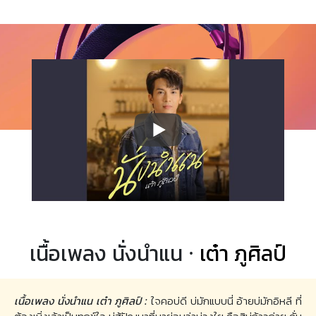
เนื้อเพลง นั่งนำแน ·
เต๋า ภูศิลป์
เนื้อเพลง นั่งนำแน เต๋า ภูศิลป์ :
ใจคอบ่ดี บ่มักแบบนี่ อ้ายบ่มักอิหลี ที่