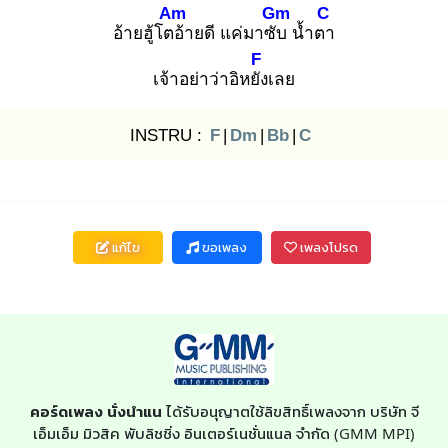
Am
Gm
C
อ้ายฮู้โตอ้
ายดี แค่มาซับ
น้ำตา
F
เจ้าอย่าว่าอิหยัง
เลย
INSTRU :
F
|
Dm
|
Bb
|
C
แก้ไข
ขอเพลง
เพลงโปรด
คอร์ดเพลง นั่งนำแน
ได้รับอนุญาตใช้ลิขสิทธิ์เพลงจาก บริษัท จี
เอ็มเอ็ม มิวสิค พับลิชชิ่ง อินเตอร์เนชั่นแนล จำกัด (GMM MPI)