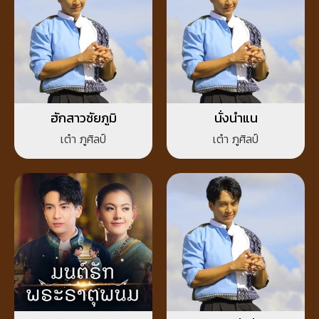
ฮักสาวชัยภูมิ
นั่งนำแน
เต๋า ภูศิลป์
เต๋า ภูศิลป์