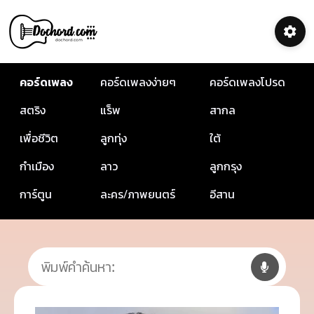
คอร์ดเพลง
คอร์ดเพลงง่ายๆ
คอร์ดเพลงโปรด
สตริง
แร็พ
สากล
เพื่อชีวิต
ลูกทุ่ง
ใต้
กำเมือง
ลาว
ลูกกรุง
การ์ตูน
ละคร/ภาพยนตร์
อีสาน