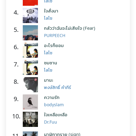
โลโซ
ใจสั่งมา
4.
โลโซ
กลัวว่าฉันจะไม่เสียใจ (Fear)
5.
PURPEECH
อะไรก็ยอม
6.
โลโซ
ซมซาน
7.
โลโซ
มานะ
8.
พงษ์สิทธิ์ คำภีร์
ความรัก
9.
bodyslam
ใจเหลือเหลือ
10.
Dr.Fuu
นาฬิกาทราย (sign)
11.