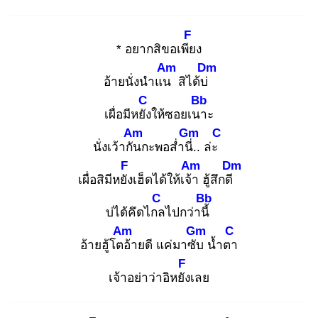
F
* อยากสิขอเพีย
ง
Am
Dm
อ้ายนั่งนำแน
สิได้บ่
C
Bb
เผื่อมีหยัง
ให้ซอยเนา
ะ
Am
Gm
C
นั่งเว้ากัน
กะพอส่ำนี่.
. ล่ะ
F
Am
Dm
เผื่อสิมีหยัง
เฮ็ดได้ให้เจ้า
ฮู้สึกดี
C
Bb
บ่ได้คึดไกล
ไปกว่านี้
Am
Gm
C
อ้ายฮู้โตอ้
ายดี แค่มาซับ
น้ำตา
F
เจ้าอย่าว่าอิหยัง
เลย