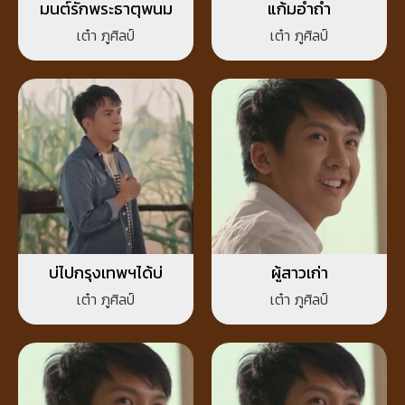
มนต์รักพระธาตุพนม
แก้มอ่ำถ่ำ
เต๋า ภูศิลป์
เต๋า ภูศิลป์
บ่ไปกรุงเทพฯได้บ่
ผู้สาวเก่า
เต๋า ภูศิลป์
เต๋า ภูศิลป์