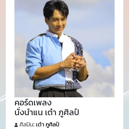
คอร์ดเพลง
นั่งนำแน เต๋า ภูศิลป์
ศิลปิน:
เต๋า ภูศิลป์