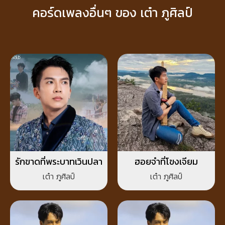
คอร์ดเพลงอื่นๆ ของ เต๋า ภูศิลป์
รักขาดที่พระบาทเวินปลา
ฮอยจำที่โขงเจียม
เต๋า ภูศิลป์
เต๋า ภูศิลป์