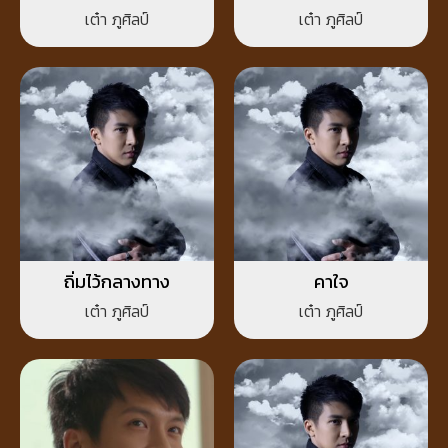
เต๋า ภูศิลป์
เต๋า ภูศิลป์
ถิ่มไว้กลางทาง
คาใจ
เต๋า ภูศิลป์
เต๋า ภูศิลป์