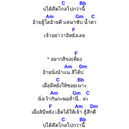
C
Bb
บ่ได้คึดไกล
ไปกว่านี้
Am
Gm
C
อ้ายฮู้โตอ้
ายดี แค่มาซับ
น้ำตา
F
เจ้าอย่าว่าอิหยัง
เลย
F
* อยากสิขอเพีย
ง
Am
Dm
อ้ายนั่งนำแน
สิได้บ่
C
Bb
เผื่อมีหยัง
ให้ซอยเนา
ะ
Am
Gm
C
นั่งเว้ากัน
กะพอส่ำนี่.
. ล่ะ
F
Am
Dm
เผื่อสิมีหยัง
เฮ็ดได้ให้เจ้า
ฮู้สึกดี
C
Bb
บ่ได้คึดไกล
ไปกว่านี้