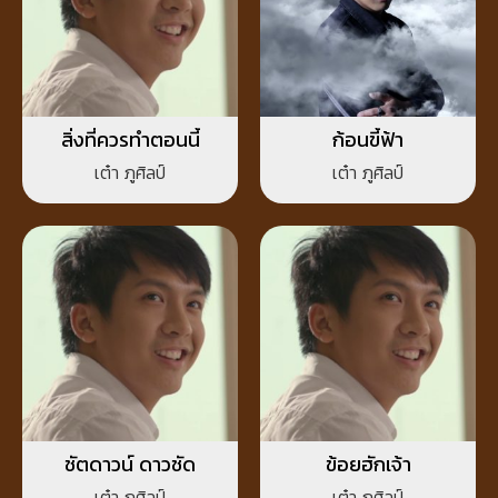
สิ่งที่ควรทำตอนนี้
ก้อนขี้ฟ้า
เต๋า ภูศิลป์
เต๋า ภูศิลป์
ชัตดาวน์ ดาวชัด
ข้อยฮักเจ้า
เต๋า ภูศิลป์
เต๋า ภูศิลป์