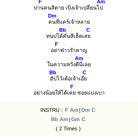
F
Am
ปาน
คนสิตาย เบิ่งเจ้าเปลี่ยนไป
Dm
คน
ที่แคร์เจ้าหลาย
Bb
C
ทนบ่ได้คั่
นสิเฮ็ดเสย
F
อย่า
ฟ่าวรำคาญ
Am
ในความหวังดีนี่
เลย
Bb
C
ฮับ
ไว้เด้อเจ้าเอ๊ย
F
อย่างน้อยให้ได้เคย
ซอยแบ่งเบา
INSTRU :
F
Am
|
Dm
C
Bb
Am
|
Gm
C
( 2 Times )