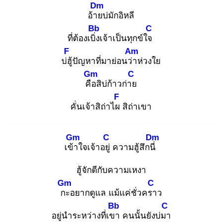
Dm
อ้าย
บ่มักอิหลี
Bb
C
ที่ต้องเบิ่ง
เจ้าเป็นทุกข์ใจ
F
Am
บ่ฮู้
ปัญหาที่มาย่อนว่า
ห่วงใย
Gm
C
คือ
สิบ่ก้าวก่าย
F
คั่นเจ้าสิถ่าไผ
สิถ่าเขา
Gm
C
Dm
เข้า
ใจเจ้าอยู่
ความฮู้สึกนี่
ฮู้จักดีกับความเหงา
Gm
C
กะ
อยากดูแล แม้แค่ชั่วครา
ว
Bb
C
อยู่นำระหว่างที่เขา
คนนั้นยังบ่มา