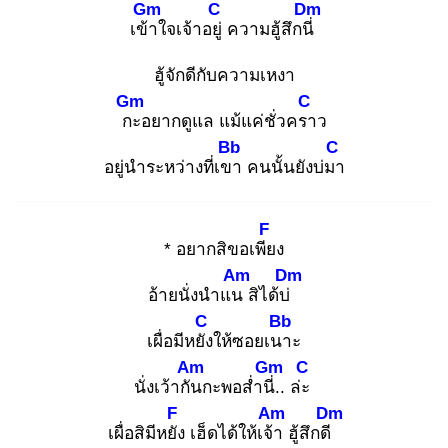
Gm
C
Dm
เข้า
ใจเจ้าอยู่
ความฮู้สึกนี่
ฮู้จักดีกับความเหงา
Gm
C
กะ
อยากดูแล แม้แค่ชั่วครา
ว
Bb
C
อยู่นำระหว่างที่เขา
คนนั้นยังบ่มา
F
* อยากสิขอเพีย
ง
Am
Dm
อ้ายนั่งนำแน
สิได้บ่
C
Bb
เผื่อมีหยัง
ให้ซอยเนา
ะ
Am
Gm
C
นั่งเว้ากัน
กะพอส่ำนี่.
. ล่ะ
F
Am
Dm
เผื่อสิมีหยัง
เฮ็ดได้ให้เจ้า
ฮู้สึกดี