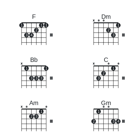
F
Dm
x
o
o
1
1
1
1
2
2
3
4
III
3
III
Bb
C
x
x
o
o
1
1
1
2
3
3
3
III
3
III
Am
Gm
x
o
o
o
o
1
1
2
3
III
2
3
4
III