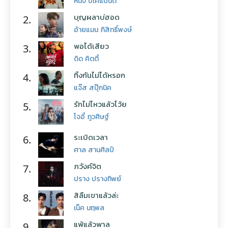
หนึ่ง บีเคแบนด์
บุญผลาบ่ฮอด
2.
อ้ายแมน ภิสิทธิ์พงษ์
พอได้เสียว
3.
ดิด คิตตี้
ทิ้งกันไม่ได้หรอก
4.
แจ๊ส สปุ๊กนิค
รักไม่ไหวแล้วโว้ย
5.
โจอี้ ภูวศิษฐ์
ระเบิดเวลา
6.
ศาล สานศิลป์
ภวังค์จิต
7.
ปราง ปรางทิพย์
สิลืมเขาแล้วล่ะ
8.
เน็ค นฤพล
แพ้แล้วพาล
9.