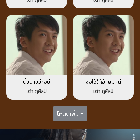
นิ้วนางว่างบ่
จ่งไว้ให้อ้ายแหน่
เต๋า ภูศิลป์
เต๋า ภูศิลป์
โหลดเพิ่ม +