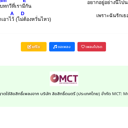
Bm
E
อยากอยู่อ
ย่างนี้ไ
ปน
บท
กวีที่เรามีกั
น
A
D
เพราะฉันรักเธ
าเอาไว้
(ไม่ต้
องหวั่นไหว)
แก้ไข
ขอเพลง
เพลงโปรด
าตใช้ลิขสิทธิ์เพลงจาก บริษัท ลิขสิทธิ์ดนตรี (ประเทศไทย) จำกัด MCT: 