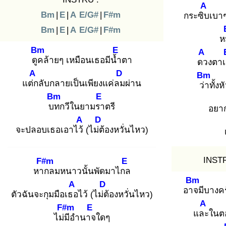
A
Bm
|
E
|
A
E/G#
|
F#m
กระซิบ
เบาๆ
Bm
|
E
|
A
E/G#
|
F#m
หม
Bm
E
A
ดูค
ล้ายๆ เหมือนเธอมีน้ำ
ตา
ดว
งตา
A
D
Bm
แต่ก
ลับกลายเป็นเพียงแค่ลม
ผ่าน
ว่า
ทั้ง
Bm
E
บท
กวีในยามรา
ตรี
อยาก
A
D
จะปลอบเธอเอาไว้
(ไม่ต้
องหวั่นไหว)
INST
F#m
E
หาก
ลมหนาวนั้นพัดมาไกล
Bm
A
D
อาจ
มีบางค
ตัวฉันจะกุมมือเธอ
ไว้ (ไม่ต้
องหวั่นไหว)
A
F#m
E
และ
ในตอ
ไม่มี
อำนาจ
ใดๆ