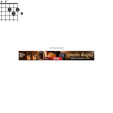
o
o
1
2
3
III
SPONSORED