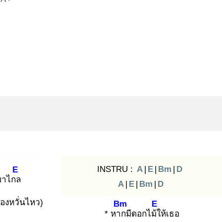
INSTRU :
A
|
E
|
Bm
|
D
E
มาไกล
A
|
E
|
Bm
|
D
องหวั่นไหว)
Bm
E
* หาก
มีดอกไม้ใ
ห้เธอ