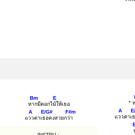
Bm
E
* 
หาก
มีดอกไม้ใ
ห้เธอ
A
E
A
E/G#
F#m
แวว
ตาเ
แวว
ตาเธอ
คงสวยกว่า
INSTRU :