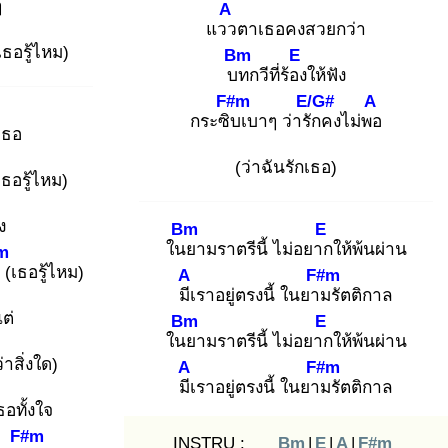
ๆ
A
แวว
ตาเธอคงสวยกว่า
เธอรู้ไหม)
Bm
E
บท
กวีที่ร้อง
ให้ฟัง
F#m
E/G#
A
กระซิบ
เบาๆ ว่ารัก
คงไม่พอ
เธอ
(ว่าฉันรักเธอ)
ธอรู้ไหม)
ง
Bm
E
ในย
ามราตรีนี้ ไม่อยาก
ให้พ้นผ่าน
m
(เธอรู้ไหม)
A
F#m
มีเ
ราอยู่ตรงนี้ ในยาม
รัตติกาล
ต่
Bm
E
ในย
ามราตรีนี้ ไม่อยาก
ให้พ้นผ่าน
่าสิ่งใด)
A
F#m
มีเ
ราอยู่ตรงนี้ ในยาม
รัตติกาล
ธอทั้งใจ
F#m
INSTRU :
Bm
|
E
|
A
|
F#m