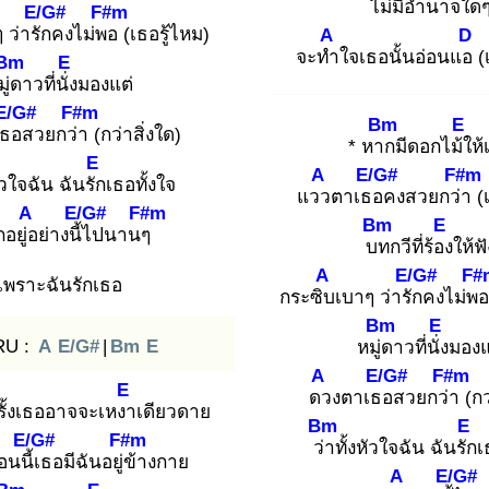
ไม่มี
อำนาจ
ใด
E/G#
F#m
 ว่ารัก
คงไม่พอ
(เธอรู้ไหม)
A
D
จะทำ
ใจเธอนั้นอ่อนแอ
(
Bm
E
ู่ด
าวที่นั่ง
มองแต่
E/G#
F#m
Bm
E
เธอ
สวยกว่า
(กว่าสิ่งใด)
* หาก
มีดอกไม้ใ
ห้
E
A
E/G#
F#m
หัวใจฉัน ฉันรัก
เธอทั้งใจ
แวว
ตาเธอ
คงสวยกว่า
(เ
A
E/G#
F#m
Bm
E
อยู่อ
ย่างนี้ไ
ปนานๆ
บท
กวีที่ร้อง
ให้ฟั
A
E/G#
F#
เพราะฉันรักเธอ
กระซิบ
เบาๆ ว่ารัก
คงไม่พอ
Bm
E
RU :
A
E/G#
|
Bm
E
หมู่ด
าวที่นั่ง
มองแ
A
E/G#
F#m
E
ดว
งตาเธอ
สวยกว่า
(กว
รั้งเธออาจจะเหงา
เดียวดาย
Bm
E
E/G#
F#m
ว่า
ทั้งหัวใจฉัน ฉันรัก
เ
นนี้เ
ธอมีฉันอยู่ข้
างกาย
A
E/G#