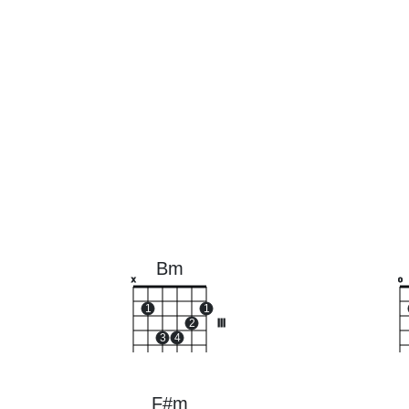
Bm
x
o
1
1
2
III
3
4
F#m