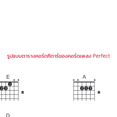
รูปแบบตารางคอร์ดกีตาร์ของคอร์ดเพลง Perfect
E
A
o
o
x
o
o
1
2
3
2
1
3
III
III
D