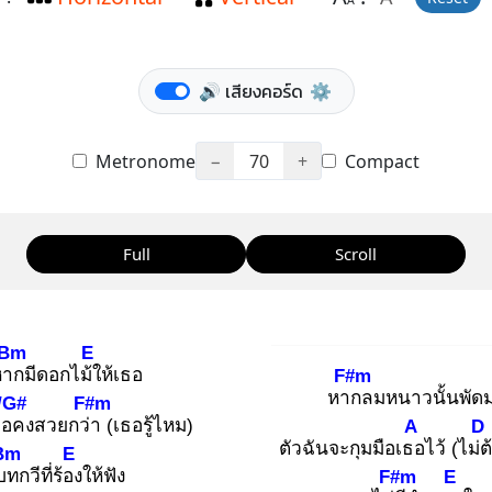
A
🔊 เสียงคอร์ด
⚙️
Metronome
−
70
+
Compact
Full
Scroll
Bm
E
หาก
มีดอกไม้ใ
ห้เธอ
F#m
หาก
ลมหนาวนั้นพัด
/G#
F#m
ธอ
คงสวยกว่า
(เธอรู้ไหม)
A
D
ตัวฉันจะกุมมือเธอ
ไว้ (ไม่ต้
Bm
E
บท
กวีที่ร้อง
ให้ฟัง
F#m
E