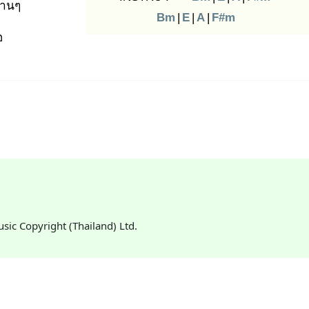
านๆ
Bm
|
E
|
A
|
F#m
อ
Music Copyright (Thailand) Ltd.