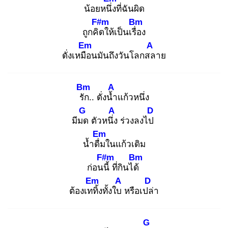
น้อยหนึ่ง
ที่ฉันผิด
F#m
Bm
ถูกคิด
ให้เป็นเรื่อ
ง
Em
A
ดั่งเหมือ
นมันถึงวันโลกสล
าย
Bm
A
รัก
.. ดั่งน้ำ
แก้วหนึ่ง
G
A
D
มีมด
ตัวหนึ่ง
ร่วงลงไป
Em
น้ำดื่ม
ในแก้วเดิม
F#m
Bm
ก่อนนี้
ที่กินได้
Em
A
D
ต้องเททิ้
งทั้งใบ
หรือเปล่
า
G