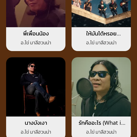
พี่เพื่อนน้อง
ให้มันได้หรอย
(Reproduced 2025)
อ.ไข่ มาลีฮวนน่า
อ.ไข่ มาลีฮวนน่า
นางบังเงา
รักคืออะไร (What is
Love?)
อ.ไข่ มาลีฮวนน่า
อ.ไข่ มาลีฮวนน่า