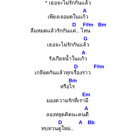
* เธอจะไม่รักกันแล้ว
A
เพียงเจอมดในแก้ว
D
F#m
Bm
ลืมหมดแล้วรักกันแค่.
. ไหน
G
เธอจะไม่รักกันแล้ว
A
รังเกียจน้ำในแก้ว
D
F#m
เกลียดกันแล้วทุกเรื่อ
งราว
Bm
หรือไร
Em
มองความรักที่เรามี
A
ลองหยุดคิดนะคนดี
D
A
Bb
ทบทวนดูใ
หม่..