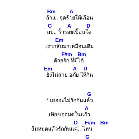
Bm
A
ล้าง
.. จุดร้าย
ให้เลือน
G
A
D
ลบ
.. ริ้วรอย
เปื้อนใจ
Em
เรากลับ
มาเหมือนเดิม
F#m
Bm
ด้วยรัก
ที่มีได้
Em
A
D
ยัง
ไม่สาย อภัย
ให้กั
น
G
* เธอจะไม่รักกันแล้ว
A
เพียงเจอมดในแก้ว
D
F#m
Bm
ลืมหมดแล้วรักกันแค่.
. ไหน
G