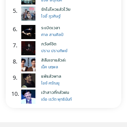
รักไม่ไหวแล้วโว้ย
5.
โจอี้ ภูวศิษฐ์
ระเบิดเวลา
6.
ศาล สานศิลป์
ภวังค์จิต
7.
ปราง ปรางทิพย์
สิลืมเขาแล้วล่ะ
8.
เน็ค นฤพล
แพ้แล้วพาล
9.
ไอซ์ ศรัณยู
เจ้าสาวที่กลัวฝน
10.
เต๋อ เรวัต พุทธินันท์