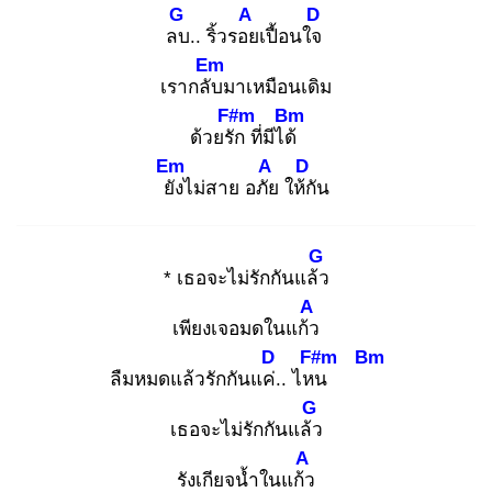
G
A
D
ลบ
.. ริ้วรอย
เปื้อนใจ
Em
เรากลับ
มาเหมือนเดิม
F#m
Bm
ด้วยรัก
ที่มีได้
Em
A
D
ยัง
ไม่สาย อภัย
ให้กั
น
G
* เธอจะไม่รักกันแล้ว
A
เพียงเจอมดในแก้ว
D
F#m
Bm
ลืมหมดแล้วรักกันแค่.
. ไหน
G
เธอจะไม่รักกันแล้ว
A
รังเกียจน้ำในแก้ว