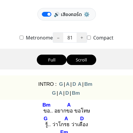
🔊 เสียงคอร์ด
⚙️
Metronome
−
81
+
Compact
Full
Scroll
INTRO :
G
|
A
|
D
A
|
Bm
G
|
A
|
D
|
Bm
Bm
A
ขอ
.. อยากขอ
ขอโทษ
G
A
D
รู้.
. ว่าโกรธ
ว่าเคือ
ง
Em