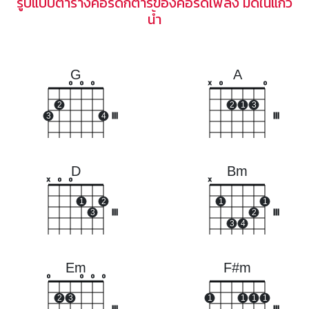
รูปแบบตารางคอร์ดกีตาร์ของคอร์ดเพลง มดในแก้ว
น้ำ
G
A
o
o
o
x
o
o
2
2
1
3
3
4
III
III
D
Bm
x
o
o
x
1
2
1
1
3
III
2
III
3
4
Em
F#m
o
o
o
o
2
3
1
1
1
1