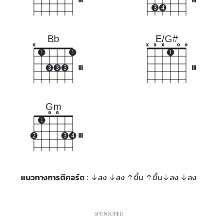
III
III
3
4
Bb
E/G#
x
x
x
x
o
o
1
1
1
3
3
3
III
III
Gm
o
o
1
2
3
4
III
แนวทางการตีคอร์ด
: ↓ลง ↓ลง ↑ขึ้น ↑ขึ้น↓ลง ↓ลง
SPONSORED