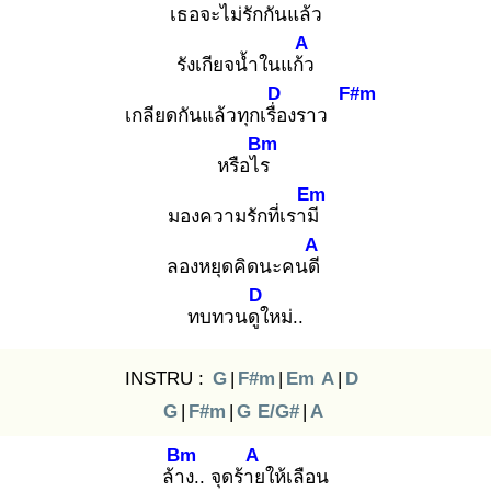
เธอจะไม่รักกันแล้ว
A
รังเกียจน้ำในแก้ว
D
F#m
เกลียดกันแล้วทุกเรื่อ
งราว
Bm
หรือไร
Em
มองความรักที่เรามี
A
ลองหยุดคิดนะคนดี
D
ทบทวนดูใ
หม่..
INSTRU :
G
|
F#m
|
Em
A
|
D
G
|
F#m
|
G
E/G#
|
A
Bm
A
ล้าง
.. จุดร้าย
ให้เลือน