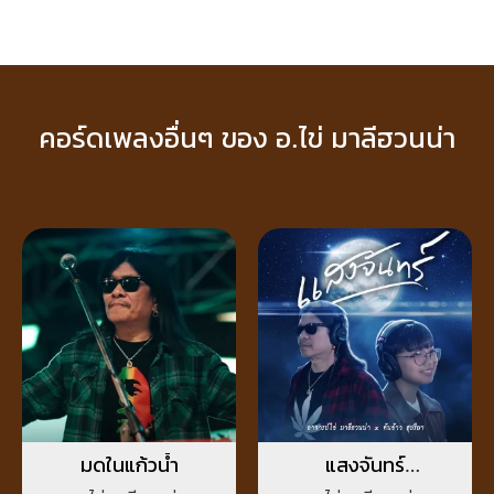
คอร์ดเพลงอื่นๆ ของ อ.ไข่ มาลีฮวนน่า
มดในแก้วน้ำ
แสงจันทร์
(Reproduced)