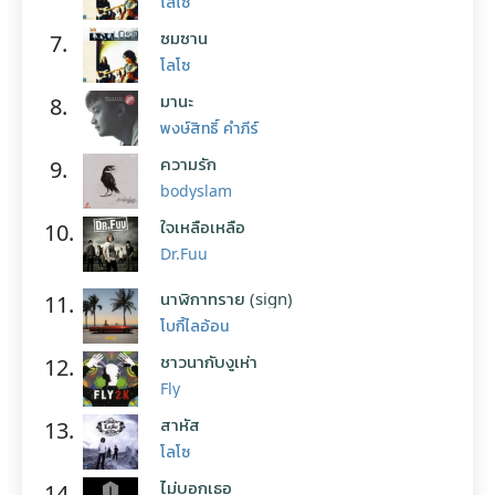
โลโซ
ซมซาน
7.
โลโซ
มานะ
8.
พงษ์สิทธิ์ คำภีร์
ความรัก
9.
bodyslam
ใจเหลือเหลือ
10.
Dr.Fuu
นาฬิกาทราย (sign)
11.
โบกี้ไลอ้อน
ชาวนากับงูเห่า
12.
Fly
สาหัส
13.
โลโซ
ไม่บอกเธอ
14.