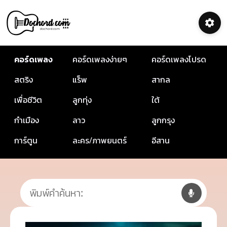
คอร์ดเพลง
คอร์ดเพลงง่ายๆ
คอร์ดเพลงโปรด
สตริง
แร็พ
สากล
เพื่อชีวิต
ลูกทุ่ง
ใต้
กำเมือง
ลาว
ลูกกรุง
การ์ตูน
ละคร/ภาพยนตร์
อีสาน