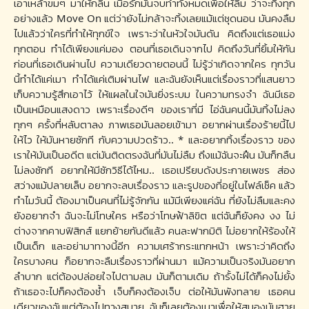
เอาเหล้าขมๆ มาให้กลืน เมื่อรักมันจบทำทั้งหมดเพื่อให้ลืม ว่าจะทิ้งทุก
อย่างแล้ว Move On แต่ว่ายังไม่กล้าจะทิ้งเลยแม้แต่ชุดนอน มันคงลืม
ไปแล้วว่าใครที่ทำให้ทุกข์ใจ เพราะว่าในหัวใจมันดัน คิดถึงแต่เธอแม่ง
ทุกตอน ทำได้เพียงแค่มอง ตอนที่เธอเดินจากไป คิดถึงวันที่ยิ้มให้กัน
ก่อนที่เธอเดินผ่านไป ความเดียวดายตอนนี้ ไม่รู้ว่าเกิดจากใคร ทุกวัน
นี้ทำได้แค่เมา ทำได้แค่เติมผ่านไฟ และฉันยังเห็นแต่เรื่องราวที่แสนยาว
เก็บความรู้สึกเอาไว้ ให้แผลในใจมันยิ่งระบม ในความทรงจำ ฉันมีเธอ
เป็นเหมือนแสงดาว เพราะเรื่องดีๆ ของเราที่มี ไอ่ฉันคนนี้มันทิ้งไม่ลง
ทุกๆ ครั้งที่หลับตาลง ภาพเธอมันลอยเข้ามา อยากผ่านเรื่องร้ายนี้ไป
ให้ไว ให้มันหายซักที กับความปวดร้าว.. * และอยากทิ้งเรื่องราว ของ
เราให้มันเป็นอดีต แต่มันติดตรงฉันที่มันไม่ลืม ถึงแม้ฉันจะฝืน มันก็กลืน
ไม่ลงซักที อยากให้มีซักวิธีได้ไหม.. เธอเปรียบดังประกายเพชร ส่อง
สว่างแม้ปลายเล็บ อยากจะลบเรื่องราว และรูปของที่อยู่ในไฟล์เช็ค แล้ว
ทำไมวันนี้ ต้องมาเป็นคนที่ไม่รู้จักกัน แม้มีเพียงแค่ฉัน ที่ยังไม่ลืมและคง
ยังอยากจำ ฉันจะไม่โทษใคร หรือว่าโทษฟ้าลิขิต แต่ฉันก็ยังคง งง ไม่
ต่างจากคาบฟิสิกส์ แยกย้ายกันดีแล้ว คนละฟากมิติ ไม่อยากให้ร้องให้
เป็นเด็ก และอย่ามาทางนี้อีก ความเศร้ากระแทกหน้า เพราะว่าคิดถึง
ใครบางคน ก็อยากจะลืมเรื่องราวที่ผ่านมา แม้ความเป็นจริงมันอยาก
ลำบาก แต่ต้องปล่อยใจไปตามลม มันก็ตามเดิม ถ้ารั้งไม่ได้ก็คงไม่ยั้ง
ถ้าเธอจะไปก็คงต้องช้ำ เจ็บก็คงต้องเจ็บ ต่อให้มันพังทลาย เธอคน
เดียวของฉันแต่ต้องไปทางสบาย ฉันก็เลยต้องเมาเพื่อให้สมองมันฮาย