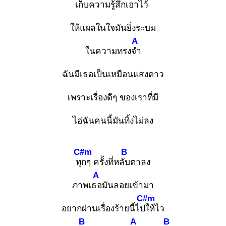
เก็บความรู้สึกเอาไว้
ให้แผลในใจมันยิ่งระบม
A
ในความทรงจำ
ฉันมีเธอเป็นเหมือนแสงดาว
เพราะเรื่องดีๆ ของเราที่มี
ไอ่ฉันคนนี้มันทิ้งไม่ลง
C#m
B
ทุก
ๆ ครั้งที่หลับ
ตาลง
A
ภาพเธอ
มันลอยเข้ามา
C#m
อยากผ่านเรื่องร้ายนี้ไปใ
ห้ไว
B
A
B