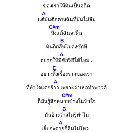
ของเราให้มันเป็นอดีต
A
แต่มั
นติดตรงฉันที่มันไม่ลืม
C#m
ถึง
แม้ฉันจะฝืน
B
มันก็กลืน
ไม่ลงซักที
A
อยากให้มีซั
กวิธีได้ไหม..
E
อยากทิ้ง
เรื่องราวของเรา
A
ที่ทำใจแตกร้าว
เพราะว่าเธอทำฟาวล์
C#m
ก็มันรู้สึกหนาว
ข้างในหัวใจ
B
มันอ้างว้าง
ไม่รู้ทำไม
A
เจ็บจะตาย
ก็ลืมไม่ไหว..