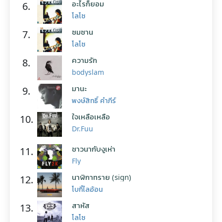
อะไรก็ยอม
6.
โลโซ
ซมซาน
7.
โลโซ
ความรัก
8.
bodyslam
มานะ
9.
พงษ์สิทธิ์ คำภีร์
ใจเหลือเหลือ
10.
Dr.Fuu
ชาวนากับงูเห่า
11.
Fly
นาฬิกาทราย (sign)
12.
โบกี้ไลอ้อน
สาหัส
13.
โลโซ