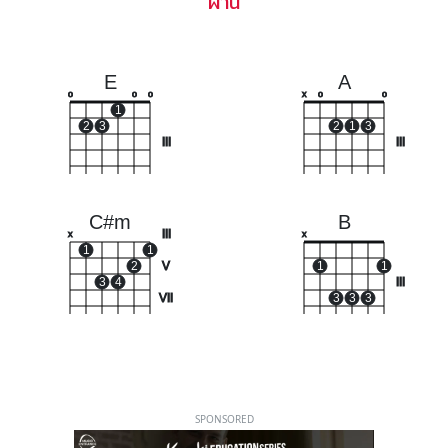
ผ่าน
E
A
o
o
o
x
o
o
1
2
3
2
1
3
III
III
C#m
B
III
x
x
1
1
2
V
1
1
3
4
III
VII
3
3
3
SPONSORED