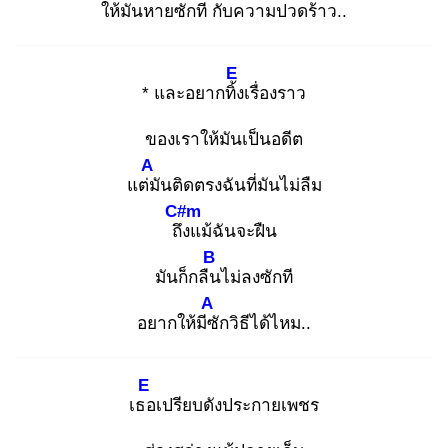
ให้มันหาย
ซักที กับความ
ปวดร้าว.
.
E
* และอยากทิ้ง
เรื่องราว
ของเราให้มันเป็นอดีต
A
แต่มั
นติดตรงฉันที่มันไม่ลืม
C#m
ถึง
แม้ฉันจะฝืน
B
มันก็กลืน
ไม่ลงซักที
A
อยากให้มีซั
กวิธีได้ไหม..
E
เธอ
เปรียบดังประกายเพชร