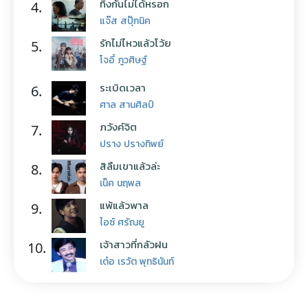
ทิ้งกันไม่ได้หรอก
4.
แจ๊ส สปุ๊กนิค
รักไม่ไหวแล้วโว้ย
5.
โจอี้ ภูวศิษฐ์
ระเบิดเวลา
6.
ศาล สานศิลป์
ภวังค์จิต
7.
ปราง ปรางทิพย์
สิลืมเขาแล้วล่ะ
8.
เน็ค นฤพล
แพ้แล้วพาล
9.
ไอซ์ ศรัณยู
เจ้าสาวที่กลัวฝน
10.
เต๋อ เรวัต พุทธินันท์