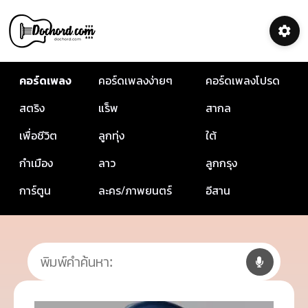
คอร์ดเพลง
คอร์ดเพลงง่ายๆ
คอร์ดเพลงโปรด
สตริง
แร็พ
สากล
เพื่อชีวิต
ลูกทุ่ง
ใต้
กำเมือง
ลาว
ลูกกรุง
การ์ตูน
ละคร/ภาพยนตร์
อีสาน