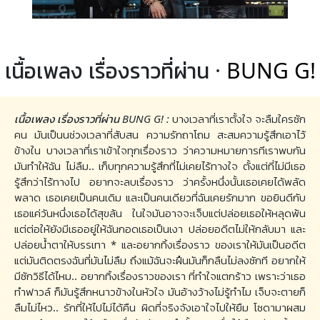
เนื้อเพลง เรื่องราวที่ผ่าน ·
BUNG G!
เนื้อเพลง เรื่องราวที่ผ่าน BUNG G! :
บางเวลาที่เราตั้งใจ จะลืมใครซัก
คน มันเป็นนช่วงเวลาที่สับสน ความรักถาโถม สะสมความรู้สึกเอาไว้
ข้างใน บางเวลาที่เราเข้าใจทุกเรื่องราว ว่าความหมายการทีเราพบกัน
มันทำให้ฉัน ไม่ลืม.. เก็บทุกความรู้สึกที่ไม่เคยไร้ทางใจ ตั้งแต่ที่ไม่มีเธอ
รู้สึกว่าไร้ทางไป อยากจะลบเรื่องราว ว่าครั้งหนึ่งนั้นเธอเคยได้พลัด
พลาด เธอเคยเป็นคนเดิม และเป็นคนเดียวที่ฉันเคยรักมาก ขอยินดีกับ
เธอแค่วันหนึ่งเธอได้สุขล้น ในใจมันอาจจะเจ็บแต่ปล่อยเธอให้หลุดพ้น
แต่ต่อให้ยังมีเธออยู่ให้ฉันกอดเธอเป็นเงา ปล่อยอดีตไม่ให้กลับมา และ
ปล่อยน้ำตาให้บรรเทา * และอยากทิ้งเรื่องราว ของเราให้มันเป็นอดีต
แต่มันติดตรงฉันที่มันไม่ลืม ถึงแม้ฉันจะฝืนมันก็กลืนไม่ลงซักที อยากให้
มีซักวิธีได้ไหม.. อยากทิ้งเรื่องราวของเรา ที่ทำใจแตกร้าว เพราะว่าเธอ
ทำฟาวล์ ก็มันรู้สึกหนาวข้างในหัวใจ มันอ้างว้างไม่รู้ทำไม เจ็บจะตายก็
ลืมไม่ไหว.. รักที่ให้ไปไม่ได้คืน ผิดที่จริงจังเอาใจไปให้ยืม โซดามาผสม