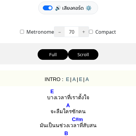
🔊 เสียงคอร์ด
⚙️
Metronome
−
70
+
Compact
Full
Scroll
INTRO :
E
|
A
|
E
|
A
E
บาง
เวลาที่เราตั้งใจ
A
จะลืมใคร
ซักคน
C#m
มันเป็นนช่วงเวลา
ที่สับสน
B