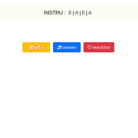
INSTRU :
E
|
A
|
E
|
A
แก้ไข
ขอเพลง
เพลงโปรด