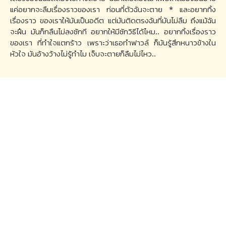
แค่อยากจะลืมเรื่องราวของเรา ก่อนที่ตัวฉันจะตาย * และอยากทิ้ง
เรื่องราว ของเราให้มันเป็นอดีต แต่มันติดตรงฉันที่มันไม่ลืม ถึงแม้ฉัน
จะฝืน มันก็กลืนไม่ลงซักที อยากให้มีซักวิธีได้ไหม.. อยากทิ้งเรื่องราว
ของเรา ที่ทำใจแตกร้าว เพราะว่าเธอทำฟาวล์ ก็มันรู้สึกหนาวข้างใน
หัวใจ มันอ้างว้างไม่รู้ทำไม เจ็บจะตายก็ลืมไม่ไหว..