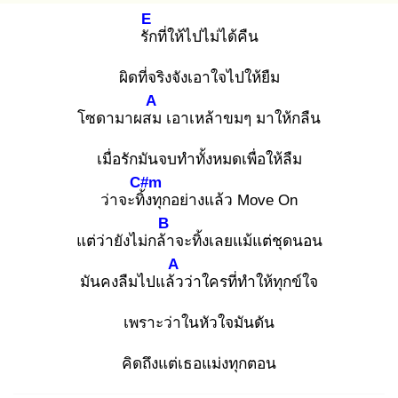
E
รัก
ที่ให้ไปไม่ได้คืน
ผิดที่จริงจังเอาใจไปให้ยืม
A
โซดามาผสม
เอาเหล้าขมๆ มาให้กลืน
เมื่อรักมันจบทำทั้งหมดเพื่อให้ลืม
C#m
ว่าจะทิ้ง
ทุกอย่างแล้ว Move On
B
แต่ว่ายังไม่กล้า
จะทิ้งเลยแม้แต่ชุดนอน
A
มันคงลืมไปแล้ว
ว่าใครที่ทำให้ทุกข์ใจ
เพราะว่าในหัวใจมันดัน
คิดถึงแต่เธอแม่งทุกตอน