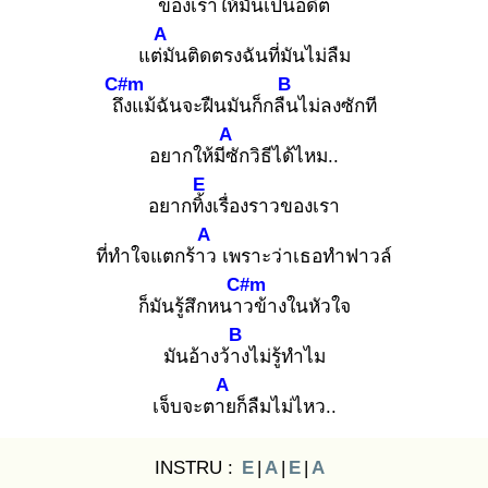
ของเราให้มันเป็นอดีต
A
แต่มั
นติดตรงฉันที่มันไม่ลืม
C#m
B
ถึง
แม้ฉันจะฝืนมันก็กลืน
ไม่ลงซักที
A
อยากให้มีซั
กวิธีได้ไหม..
E
อยากทิ้ง
เรื่องราวของเรา
A
ที่ทำใจแตกร้าว
เพราะว่าเธอทำฟาวล์
C#m
ก็มันรู้สึกหนาว
ข้างในหัวใจ
B
มันอ้างว้าง
ไม่รู้ทำไม
A
เจ็บจะตาย
ก็ลืมไม่ไหว..
INSTRU :
E
|
A
|
E
|
A