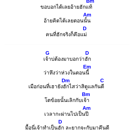
Bm
ขอบอกได้เลยอ้ายฮักแท้
Am
อ้ายคิดได้เลยตอนนั้น
D
คนที่ฮักจริงก็คึอแม่
G
D
เจ้า
บ่ต้องมาบอกว่าฮัก
Em
ว่าหึงว่าห่วงในตอนนี้
Dm
C
เมือก่อนที่เฮายังฮัก
ไสว่าสิดูแลกันดี
Bm
โตข้อยนั้นเลิกกับเจ้า
Am
เวลากะผ่านไปเป็นปี
D
มื้อนี่เจ้าทำเป็นฮัก
ละยากจะกับมาคึนดี