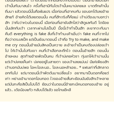
ตอนนี้คึอเสียใจ เจ้าบ่ต้องมาทักมันคงจะกับไปบ่ได้ ตอนที่อ้ายเบิดฮัก
เจ้านั้นกับมาสนใจ ครั้งที่เฮามีกันโตเจ้านั้นหนาบ่เคยแล บาดถึกเค้านั้น
ถิ่มมา แล้วตอนนี่นั้นคือผันแปร เมื่อก่อนที่เฮาคบกัน ขอบอกได้เลยอ้าย
ฮักแท้ อ้ายคิดได้เลยตอนนั้น คนที่ฮักจริงก็คึอแม่ เจ้าบ่ต้องมาบอกว่า
ฮัก ว่าหึงว่าห่วงในตอนนี้ เมือก่อนที่เฮายังฮักไสว่าสิดูแลกันดี โตข้อย
นั้นเลิกกับเจ้า เวลากะผ่านไปเป็นปี มื้อนี่เจ้าทำเป็นฮัก ละยากจะกับมา
คึนดี everything is fake สิ่งที่เจ้าทำนะเค้าเอิ่นว่า fake คนที่จากไป
ถือว่าตรงสเป็ค แต่เป็นยังมาตอนนี้ เจ้าคึอ Try to make, and make
me cry ตอนนั้นอ้ายมันสิคงเป็นควาย ละอ้ายจำเป็นคงต้องปล่อยเจ้า
ไป ให้เจ้านั้นไปกับเขา คนที่เจ้าเลือกละถึกใจ ตอนนั้นอ้ายฮัก ตอนนั้น
อ้ายหลง สุดท้ายอ้ายพัดเป็นคน ที่เจ้าบ่เคยหัวซา ทุ่มเทไห้เจ้าปานนั้น
แต่เจ้าบ่เคยเห็นค่า บ่เคยอยู่ในสายตา ของเจ้าเลยแม่นบ่ มีแค่เพียงฮัก
เจ้าบอกมันบ่พอ โอหะโอละนอ.. โอละนอหล้าเอย.. * แฟนเก่าที่เลิกลาด
อกกันไป แต่มาตอนนี่เจ้าพัดดันมาเปลี่ยนใจ อยากมาเป็นดอกคึอแต่
เก่า หย่างเข้ามาดอกโอบกอด ใจของอ้ายสั่นกะย้อนมันยังฮักเจ้าหลาย
แต่มันกะคึอสิเป็นไปบ่ได้ ย้อนว่าในตอนนี่อ้ายกะมีคนดอกของอ้าย อยู่
แล้ว.. เด้อน้องแก้ว กลับบ่ได้แล้ว ขอโทษอีหลี