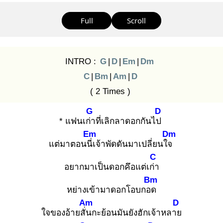
Full
Scroll
INTRO :
G
|
D
|
Em
|
Dm
C
|
Bm
|
Am
|
D
( 2 Times )
G
D
* แฟนเก่า
ที่เลิกลาดอกกันไป
Em
Dm
แต่มาตอนนี่เ
จ้าพัดดันมาเปลี่ยนใจ
C
อยากมาเป็นดอกคึอแต่เก่า
Bm
หย่างเข้ามาดอกโอบกอด
Am
D
ใจของอ้ายสั่น
กะย้อนมันยังฮักเจ้าหลาย