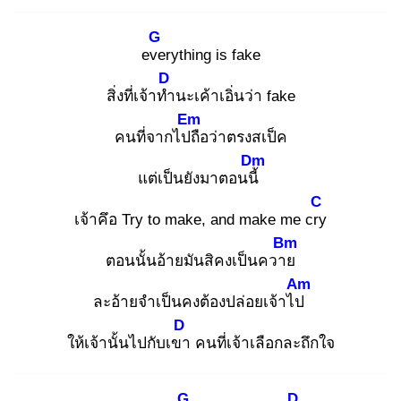
G
eve
rything is fake
D
สิ่งที่เจ้าทำ
นะเค้าเอิ่นว่า fake
Em
คนที่จากไปถื
อว่าตรงสเป็ค
Dm
แต่เป็นยังมาตอนนี้
C
เจ้าคึอ Try to make, and make me cry
Bm
ตอนนั้นอ้ายมันสิคงเป็นควาย
Am
ละอ้ายจำเป็นคงต้องปล่อยเจ้าไป
D
ให้เจ้านั้นไปกับเขา
คนที่เจ้าเลือกละถึกใจ
G
D