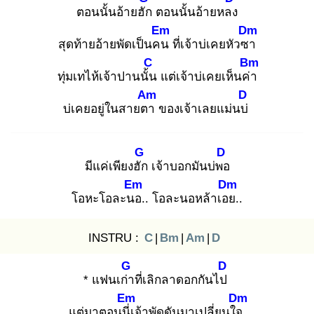
ตอนนั้นอ้ายฮัก
ตอนนั้นอ้ายหลง
Em
Dm
สุดท้ายอ้ายพัดเป็นคน
ที่เจ้าบ่เคยหัวซา
C
Bm
ทุ่มเทไห้เจ้าปานนั้น
แต่เจ้าบ่เคยเห็นค่า
Am
D
บ่เคยอยู่ในสายตา
ของเจ้าเลยแม่นบ่
G
D
มีแค่เพียงฮัก
เจ้าบอกมันบ่พอ
Em
Dm
โอหะโอละนอ
.. โอละนอหล้าเอย
..
INSTRU :
C
|
Bm
|
Am
|
D
G
D
* แฟนเก่า
ที่เลิกลาดอกกันไป
Em
Dm
แต่มาตอนนี่เ
จ้าพัดดันมาเปลี่ยนใจ