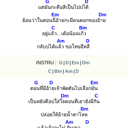
G
D
แต่มัน
กะคึอสิเป็นไปบ่ได้
Em
Dm
ย้อนว่าในตอนนี่อ้
ายกะมีคนดอกของอ้าย
C
Bm
อยู่แล้ว
.. เด้อน้องแก้ว
Am
D
กลับบ่ได้แล้ว
ขอโทษอีหลี
INSTRU :
G
|
D
|
Em
|
Dm
C
|
Bm
|
Am
|
D
G
D
Em
ตอน
ที่มีอ้าย
เจ้าพัดดันไปเลือกมัน
Dm
C
เป็นหยังคึอบ่ใส่ใจต
อนที่เฮายังมีกัน
Bm
ปล่อยให้อ้ายน้ำตาไหล
Am
D
แล้วเจ้ากะไป กับ
เขา