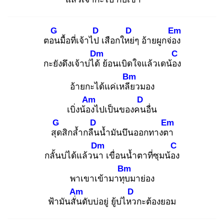
G
D
D
Em
ตอน
มื้อที่เจ้าไป
เสือกใหย่
ๆ อ้ายผูกจ่อง
Dm
C
กะยังดึงเจ้าบ่ได้
ย้อนเบิดใจแล้วเดน้อง
Bm
อ้ายกะได้แค่เหลีย
วมอง
Am
D
เบิ่งน้อง
ไปเป็นของคน
อื่น
G
D
Em
สุด
สิกล้ำกลืน
น้ำมันบึนออกทางตา
Dm
C
กลั้นบ่ได้แล้วนา
เขื่อนน้ำตาที่ซุมน้อง
Bm
พาเขาเข้ามาทุบ
มาย่อง
Am
D
ฟ้ามันสั่น
ดับบ่อยู่ ยู้บ่ไหว
กะต้องยอม