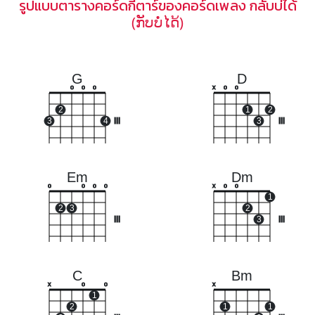
รูปแบบตารางคอร์ดกีตาร์ของคอร์ดเพลง กลับบ่ได้
(ກັບບໍ່ໄດ້)
G
D
o
o
o
x
o
o
2
1
2
3
4
III
3
III
Em
Dm
o
o
o
o
x
o
o
1
2
3
2
III
3
III
C
Bm
x
o
o
x
1
2
1
1