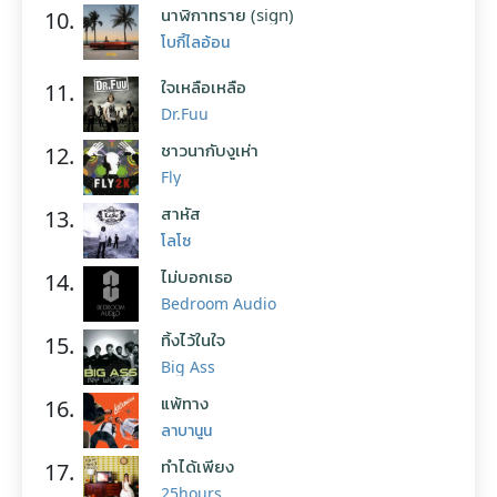
นาฬิกาทราย (sign)
10.
โบกี้ไลอ้อน
ใจเหลือเหลือ
11.
Dr.Fuu
ชาวนากับงูเห่า
12.
Fly
สาหัส
13.
โลโซ
ไม่บอกเธอ
14.
Bedroom Audio
ทิ้งไว้ในใจ
15.
Big Ass
แพ้ทาง
16.
ลาบานูน
ทำได้เพียง
17.
25hours