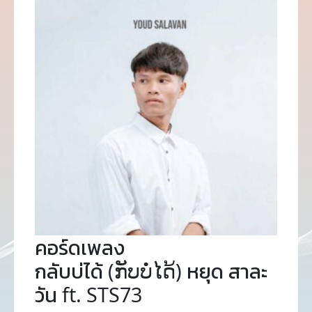
คอร์ดเพลง
กลับบ่ได้ (ກັບບໍ່ໄດ້) หยุด สาละ
วัน ft. STS73