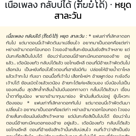
เนื้อเพลง กลับบ่ได้ (ກັບບໍ່ໄດ້) ·
หยุด
สาละวัน
เนื้อเพลง กลับบ่ได้ (ກັບບໍ່ໄດ້) หยุด สาละวัน :
* แฟนเก่าที่เลิกลาดอก
กันไป แต่มาตอนนี่เจ้าพัดดันมาเปลี่ยนใจ อยากมาเป็นดอกคึอแต่เก่า
หย่างเข้ามาดอกโอบกอด ใจของอ้ายสั่นกะย้อนมันยังฮักเจ้าหลาย แต่
มันกะคึอสิเป็นไปบ่ได้ ย้อนว่าในตอนนี่อ้ายกะมีคนดอกของอ้าย อยู่
แล้ว.. เด้อน้องแก้ว กลับบ่ได้แล้ว ขอโทษอีหลี ตอนที่มีอ้ายเจ้าพัดดันไป
เลือกมัน เป็นหยังคึอบ่ใส่ใจตอนที่เฮายังมีกัน ปล่อยให้อ้ายน้ำตาไหล
แล้วเจ้ากะไป กับเขา ตอนมื้อที่เจ้าไป เสือกใหย่ๆ อ้ายผูกจ่อง กะยังดึง
เจ้าบ่ได้ ย้อนเบิดใจแล้วเดน้อง อ้ายกะได้แค่เหลียวมอง เบิ่งน้องไปเป็น
ของคนอื่น สุดสิกล้ำกลืนน้ำมันบึนออกทางตา กลั้นบ่ได้แล้วนา เขื่อน
น้ำตาที่ซุมน้อง พาเขาเข้ามาทุบมาย่อง ฟ้ามันสั่นดับบ่อยู่ ยู้บ่ไหวกะ
ต้องยอม * แฟนเก่าที่เลิกลาดอกกันไป แต่มาตอนนี่เจ้าพัดดันมา
เปลี่ยนใจ อยากมาเป็นดอกคึอแต่เก่า หย่างเข้ามาดอกโอบกอด ใจของ
อ้ายสั่นกะย้อนมันยังฮักเจ้าหลาย แต่มันกะคึอสิเป็นไปบ่ได้ ย้อนว่าใน
ตอนนี่อ้ายกะมีคนดอกของอ้าย อยู่แล้ว.. เด้อน้องแก้ว กลับบ่ได้แล้ว
ขอโทษอีหลี ตอนที่อ้ายยังฮักเจ้านั้นกลับบ่สนใจ คนที่เจ้าว่าฮักเป็นยัง