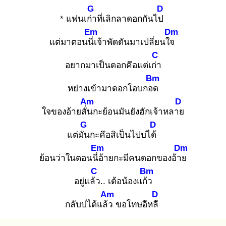
G
D
* แฟนเก่า
ที่เลิกลาดอกกันไป
Em
Dm
แต่มาตอนนี่เ
จ้าพัดดันมาเปลี่ยนใจ
C
อยากมาเป็นดอกคึอแต่เก่า
Bm
หย่างเข้ามาดอกโอบกอด
Am
D
ใจของอ้ายสั่น
กะย้อนมันยังฮักเจ้าหลาย
G
D
แต่มัน
กะคึอสิเป็นไปบ่ได้
Em
Dm
ย้อนว่าในตอนนี่อ้
ายกะมีคนดอกของอ้าย
C
Bm
อยู่แล้ว
.. เด้อน้องแก้ว
Am
D
กลับบ่ได้แล้ว
ขอโทษอีหลี