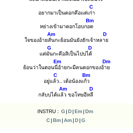
C
อยากมาเป็นดอกคึอแต่เก่า
Bm
หย่างเข้ามาดอกโอบกอด
Am
D
ใจของอ้ายสั่น
กะย้อนมันยังฮักเจ้าหลาย
G
D
แต่มัน
กะคึอสิเป็นไปบ่ได้
Em
Dm
ย้อนว่าในตอนนี่อ้
ายกะมีคนดอกของอ้าย
C
Bm
อยู่แล้ว
.. เด้อน้องแก้ว
Am
D
กลับบ่ได้แล้ว
ขอโทษอีหลี
INSTRU :
G
|
D
|
Em
|
Dm
C
|
Bm
|
Am
|
D
|
G