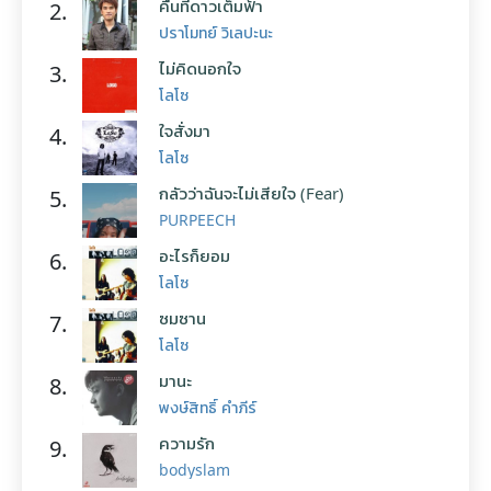
คืนที่ดาวเต็มฟ้า
2.
ปราโมทย์ วิเลปะนะ
ไม่คิดนอกใจ
3.
โลโซ
ใจสั่งมา
4.
โลโซ
กลัวว่าฉันจะไม่เสียใจ (Fear)
5.
PURPEECH
อะไรก็ยอม
6.
โลโซ
ซมซาน
7.
โลโซ
มานะ
8.
พงษ์สิทธิ์ คำภีร์
ความรัก
9.
bodyslam