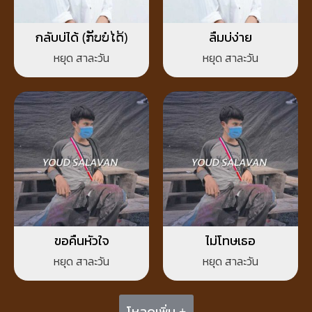
กลับบ่ได้ (ກັບບໍ່ໄດ້)
ลืมบ่ง่าย
หยุด สาละวัน
หยุด สาละวัน
ขอคืนหัวใจ
ไม่โทษเธอ
หยุด สาละวัน
หยุด สาละวัน
โหลดเพิ่ม +