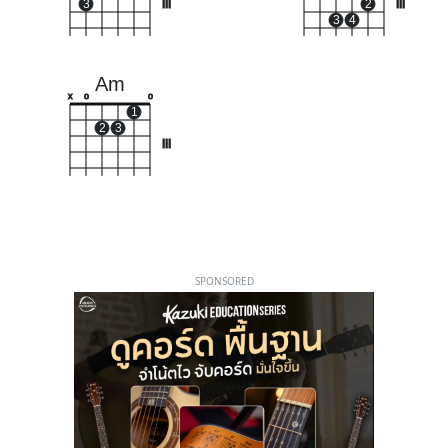
3
III
2
III
3
4
Am
x
o
o
1
2
3
III
SPONSORED