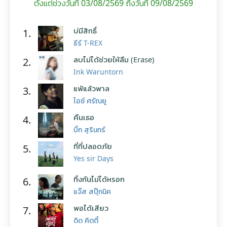
ตั้งแต่ช่วงวันที่ 03/08/2569 ถึงวันที่ 09/08/2569
บ่มีสิทธิ์
1.
ธีร์ T-REX
ลบไม่ได้ช่วยให้ลืม (Erase)
2.
Ink Waruntorn
แพ้แล้วพาล
3.
ไอซ์ ศรัณยู
คืนเธอ
4.
บิ๊ก สุรินทร์
ที่ที่ปลอดภัย
5.
Yes sir Days
ทิ้งกันไม่ได้หรอก
6.
แจ๊ส สปุ๊กนิค
พอได้เสียว
7.
ดิด คิตตี้