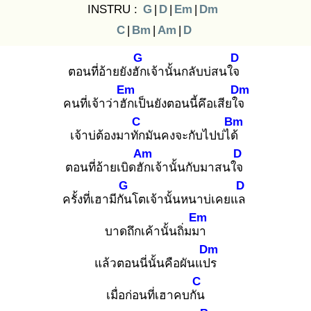
INSTRU :
G
|
D
|
Em
|
Dm
C
|
Bm
|
Am
|
D
G
D
ตอนที่อ้ายยังฮัก
เจ้านั้นกลับบ่สนใจ
Em
Dm
คนที่เจ้าว่าฮัก
เป็นยังตอนนี้คึอเสียใจ
C
Bm
เจ้าบ่ต้องมาทัก
มันคงจะกับไปบ่ได้
Am
D
ตอนที่อ้ายเบิดฮัก
เจ้านั้นกับมาสนใจ
G
D
ครั้งที่เฮามีกัน
โตเจ้านั้นหนาบ่เคยแล
Em
บาดถึกเค้านั้นถิ่มมา
Dm
แล้วตอนนี่นั้นคือผันแปร
C
เมื่อก่อนที่เฮาคบกัน