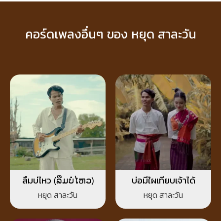
คอร์ดเพลงอื่นๆ ของ หยุด สาละวัน
ลืมบ่ไหว (ລືມບໍ່ໄຫວ)
บ่อมีใผเทียบเจ้าได้
หยุด สาละวัน
หยุด สาละวัน