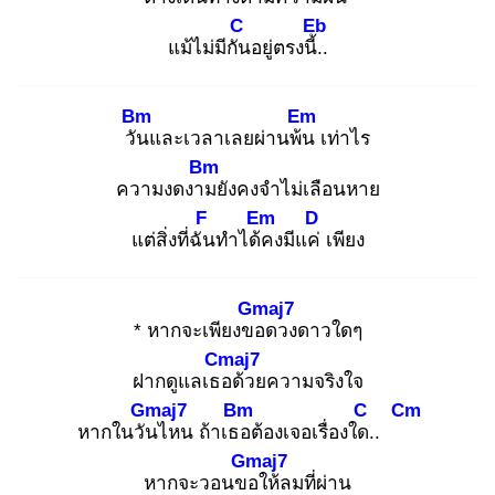
C
Eb
แม้ไม่มีกัน
อยู่ตรงนี้..
Bm
Em
วัน
และเวลาเลยผ่านพ้น
เท่าไร
Bm
ความงดงาม
ยังคงจำไม่เลือนหาย
F
Em
D
แต่สิ่งที่ฉัน
ทำได้ค
งมีแค่
เพียง
Gmaj7
* หากจะเพียงขอ
ดวงดาวใดๆ
Cmaj7
ฝากดูแลเธอ
ด้วยความจริงใจ
Gmaj7
Bm
C
Cm
หากในวัน
ไหน ถ้าเธอ
ต้องเจอเรื่องใด.
.
Gmaj7
หากจะวอนขอ
ให้ลมที่ผ่าน