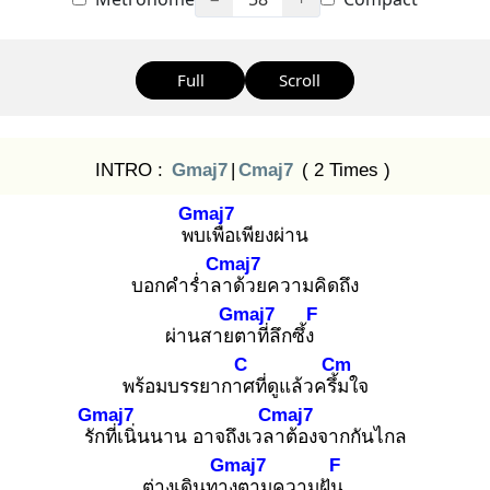
Full
Scroll
INTRO :
Gmaj7
|
Cmaj7
( 2 Times )
Gmaj7
พบ
เพื่อเพียงผ่าน
Cmaj7
บอกคำร่ำลา
ด้วยความคิดถึง
Gmaj7
F
ผ่านสายต
าที่ลึกซึ้ง
C
Cm
พร้อมบรรยากาศ
ที่ดูแล้วครึ้ม
ใจ
Gmaj7
Cmaj7
รัก
ที่เนิ่นนาน อาจถึงเวลา
ต้องจากกันไกล
Gmaj7
F
ต่างเดินทาง
ตามความฝัน