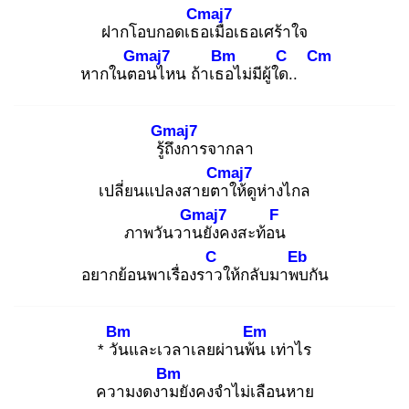
Cmaj7
ฝากโอบกอดเธอ
เมื่อเธอเศร้าใจ
Gmaj7
Bm
C
Cm
หากในตอ
นไหน ถ้าเธอ
ไม่มีผู้ใด.
.
Gmaj7
รู้ถึ
งการจากลา
Cmaj7
เปลี่ยนแปลงสายตา
ให้ดูห่างไกล
Gmaj7
F
ภาพวันวาน
ยังคงสะท้อน
C
Eb
อยากย้อนพาเรื่องราว
ให้กลับมาพบ
กัน
Bm
Em
* วัน
และเวลาเลยผ่านพ้น
เท่าไร
Bm
ความงดงาม
ยังคงจำไม่เลือนหาย