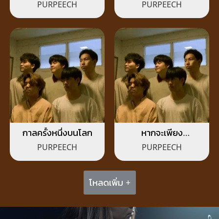
PURPEECH
PURPEECH
กาลครั้งหนึ่งบนโลก
หากจะเพียง
ขอ(Sincare)
PURPEECH
PURPEECH
โหลดเพิ่ม +