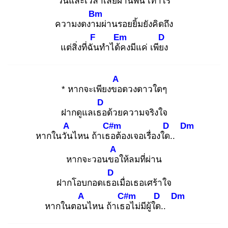
วัน
และเวลาเลยผ่านพ้น
เท่าไร
Bm
ความงดงาม
ผ่านรอยยิ้มยังคิดถึง
F
Em
D
แต่สิ่งที่ฉัน
ทำได้ค
งมีแค่ เพียง
A
* หากจะเพียงขอ
ดวงดาวใดๆ
D
ฝากดูแลเธอ
ด้วยความจริงใจ
A
C#m
D
Dm
หากในวัน
ไหน ถ้าเธอ
ต้องเจอเรื่องใด.
.
A
หากจะวอนขอ
ให้ลมที่ผ่าน
D
ฝากโอบกอดเธอ
เมื่อเธอเศร้าใจ
A
C#m
D
Dm
หากในตอน
ไหน ถ้าเธอ
ไม่มีผู้ใด.
.