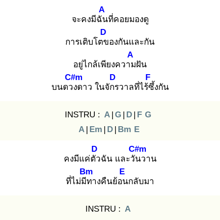
A
จะคงมีฉัน
ที่คอยมองดู
D
การเติบโตข
องกันและกัน
A
อยู่ไกล้เพียงความ
ฝัน
C#m
D
F
บนดวง
ดาว ในจักร
วาลที่ไร้ซึ้
งกัน
INSTRU :
A
|
G
|
D
|
F
G
A
|
Em
|
D
|
Bm
E
D
C#m
คงมีแค่ตัว
ฉัน และวัน
วาน
Bm
E
ที่ไม่มีท
างคืนย้อน
กลับมา
INSTRU :
A