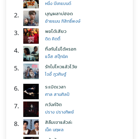
หนึ่ง บีเคแบนด์
บุญผลาบ่ฮอด
2.
อ้ายแมน ภิสิทธิ์พงษ์
พอได้เสียว
3.
ดิด คิตตี้
ทิ้งกันไม่ได้หรอก
4.
แจ๊ส สปุ๊กนิค
รักไม่ไหวแล้วโว้ย
5.
โจอี้ ภูวศิษฐ์
ระเบิดเวลา
6.
ศาล สานศิลป์
ภวังค์จิต
7.
ปราง ปรางทิพย์
สิลืมเขาแล้วล่ะ
8.
เน็ค นฤพล