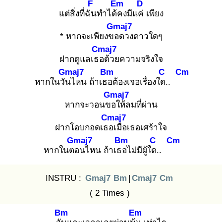
F
Em
D
แต่สิ่งที่ฉัน
ทำได้ค
งมีแค่
เพียง
Gmaj7
* หากจะเพียงขอ
ดวงดาวใดๆ
Cmaj7
ฝากดูแลเธอ
ด้วยความจริงใจ
Gmaj7
Bm
C
Cm
หากในวัน
ไหน ถ้าเธอ
ต้องเจอเรื่องใด.
.
Gmaj7
หากจะวอนขอ
ให้ลมที่ผ่าน
Cmaj7
ฝากโอบกอดเธอ
เมื่อเธอเศร้าใจ
Gmaj7
Bm
C
Cm
หากในตอ
นไหน ถ้าเธอ
ไม่มีผู้ใด.
.
INSTRU :
Gmaj7
Bm
|
Cmaj7
Cm
( 2 Times )
Bm
Em