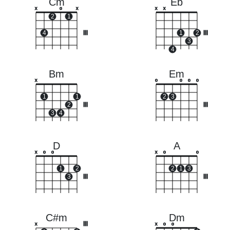
Cm
Eb
x
o
x
x
x
2
1
4
III
1
2
III
3
4
Bm
Em
x
o
o
o
o
1
1
2
3
2
III
III
3
4
D
A
x
o
o
x
o
o
1
2
2
1
3
3
III
III
C#m
Dm
III
x
x
o
o