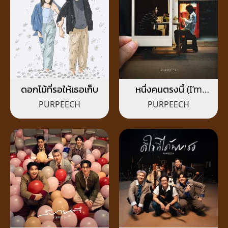
ดอกไม้ที่รอให้เธอเก็บ
หนึ่งคนตรงนี้ (I’m
here)
PURPEECH
PURPEECH