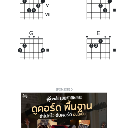
1
1
1
2
V
2
3
4
3
III
VII
G
E
o
o
o
o
o
o
1
2
2
3
3
4
III
III
SPONSORED