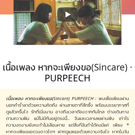
เนื้อเพลง หากจะเพียงขอ(Sincare) ·
PURPEECH
เนื้อเพลง หากจะเพียงขอ(Sincare) PURPEECH :
พบเพื่อเพียงผ่าน
บอกคำร่ำลาด้วยความคิดถึง ผ่านสายตาที่ลึกซึ้ง พร้อมบรรยากาศที่
ดูแล้วครึ้มใจ รักที่เนิ่นนาน อาจถึงเวลาต้องจากกันไกล ต่างเดินทาง
ตามความฝัน แม้ไม่มีกันอยู่ตรงนี้.. วันและเวลาเลยผ่านพ้น เท่าไร
ความงดงามยังคงจำไม่เลือนหาย แต่สิ่งที่ฉันทำได้คงมีแค่ เพียง *
หากจะเพียงขอดวงดาวใดๆ ฝากดูแลเธอด้วยความจริงใจ หากในวัน