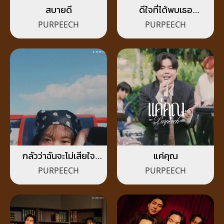
สบายดี
ดีใจที่ได้พบเธอ
(Peech.)
PURPEECH
PURPEECH
กลัวว่าฉันจะไม่เสียใจ
แค่คุณ
(Fear)
PURPEECH
PURPEECH