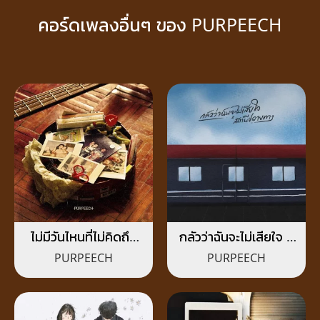
คอร์ดเพลงอื่นๆ ของ PURPEECH
ไม่มีวันไหนที่ไม่คิดถึง
กลัวว่าฉันจะไม่เสียใจ x
(starlost.)
สถานีปลายทาง
PURPEECH
PURPEECH