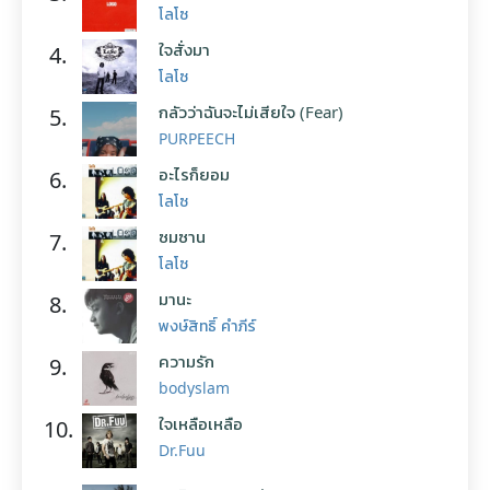
โลโซ
ใจสั่งมา
4.
โลโซ
กลัวว่าฉันจะไม่เสียใจ (Fear)
5.
PURPEECH
อะไรก็ยอม
6.
โลโซ
ซมซาน
7.
โลโซ
มานะ
8.
พงษ์สิทธิ์ คำภีร์
ความรัก
9.
bodyslam
ใจเหลือเหลือ
10.
Dr.Fuu