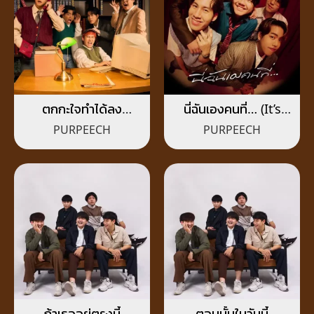
ตกกะใจทำได้ลง
นี่ฉันเองคนที่… (It’s
(Oops.)
me)
PURPEECH
PURPEECH
ถ้าเธออยู่ตรงนี้
ตอนนั้นในวันนี้