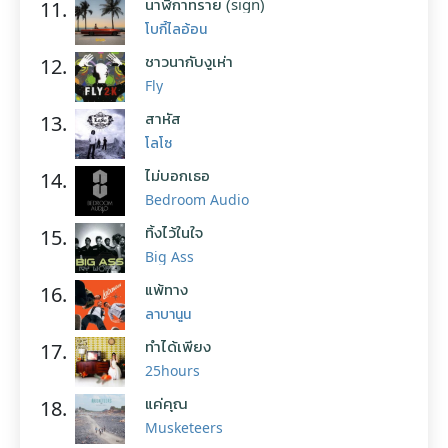
นาฬิกาทราย (sign)
11.
โบกี้ไลอ้อน
ชาวนากับงูเห่า
12.
Fly
สาหัส
13.
โลโซ
ไม่บอกเธอ
14.
Bedroom Audio
ทิ้งไว้ในใจ
15.
Big Ass
แพ้ทาง
16.
ลาบานูน
ทำได้เพียง
17.
25hours
แค่คุณ
18.
Musketeers