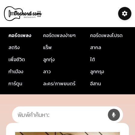
คอร์ดเพลง
คอร์ดเพลงง่ายๆ
คอร์ดเพลงโปรด
สตริง
แร็พ
สากล
เพื่อชีวิต
ลูกทุ่ง
ใต้
กำเมือง
ลาว
ลูกกรุง
การ์ตูน
ละคร/ภาพยนตร์
อีสาน