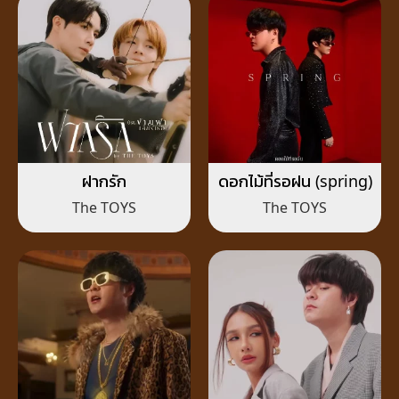
ฝากรัก
ดอกไม้ที่รอฝน (spring)
The TOYS
The TOYS