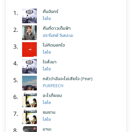
คืนจันทร์
1.
โลโซ
คืนที่ดาวเต็มฟ้า
2.
ปราโมทย์ วิเลปะนะ
ไม่คิดนอกใจ
3.
โลโซ
ใจสั่งมา
4.
โลโซ
กลัวว่าฉันจะไม่เสียใจ (Fear)
5.
PURPEECH
อะไรก็ยอม
6.
โลโซ
ซมซาน
7.
โลโซ
มานะ
8.