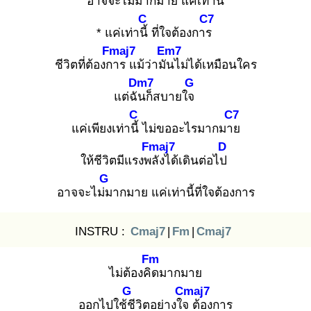
อาจจะไม่ม
ากมาย แค่เท่านี้
C
C7
* แค่เท่านี้
ที่ใจต้องการ
Fmaj7
Em7
ชีวิตที่ต้องกา
ร แม้ว่ามัน
ไม่ได้เหมือนใคร
Dm7
G
แต่ฉัน
ก็สบายใจ
C
C7
แค่เพียงเท่านี้
ไม่ขออะไรมากมาย
Fmaj7
D
ให้ชีวิตมีแรงพลั
งได้เดินต่อไป
G
อาจจะไม่ม
ากมาย แค่เท่านี้ที่ใจต้องการ
INSTRU :
Cmaj7
|
Fm
|
Cmaj7
Fm
ไม่ต้องคิด
มากมาย
G
Cmaj7
ออกไปใช้ชี
วิตอย่างใจ
ต้องการ