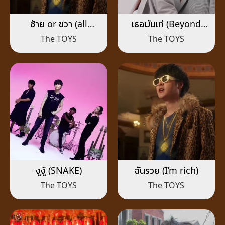
ซ้าย or ขวา (all
เธอมันเท่ (Beyond
because of you)
and Cool)
The TOYS
The TOYS
งูงู้ (SNAKE)
ฉันรวย (I’m rich)
The TOYS
The TOYS