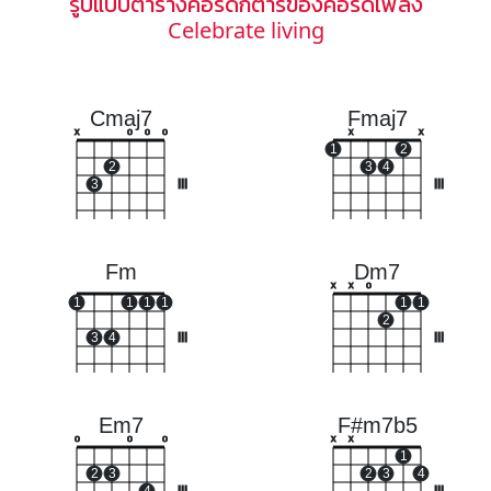
รูปแบบตารางคอร์ดกีตาร์ของคอร์ดเพลง
Celebrate living
Cmaj7
Fmaj7
x
o
o
o
x
x
1
2
2
3
4
3
III
III
Fm
Dm7
x
x
o
1
1
1
1
1
1
2
3
4
III
III
Em7
F#m7b5
o
o
o
x
x
1
2
3
2
3
4