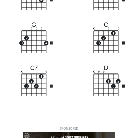
4
III
III
G
C
o
o
o
x
o
o
1
2
2
3
4
III
3
III
C7
D
x
o
x
o
o
1
2
1
2
3
4
III
3
III
SPONSORED