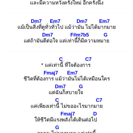
และมีความหวัง
ครั้งใหม่ อีกครั้ง
นึง
Dm7
Em7
Dm7
Em7
แม้เป็นสิ่ง
ที่ดูทั่วทั่ว
ไป แม้ว่ามัน
ไม่ได้มาก
มาย
Dm7
F#m7b5
G
แต่ถ้ามันดีต่
อใจ แค่เท่านี้
ก็มีความหมาย
C
C7
* แค่เท่านี้
ที่ใจต้องการ
Fmaj7
Em7
ชีวิตที่ต้องกา
ร แม้ว่ามัน
ไม่ได้เหมือนใคร
Dm7
G
แต่ฉัน
ก็สบายใจ
C
C7
แค่เพียงเท่านี้
ไม่ขออะไรมากมาย
Fmaj7
D
ให้ชีวิตมีแรงพลั
งได้เดินต่อไป
G