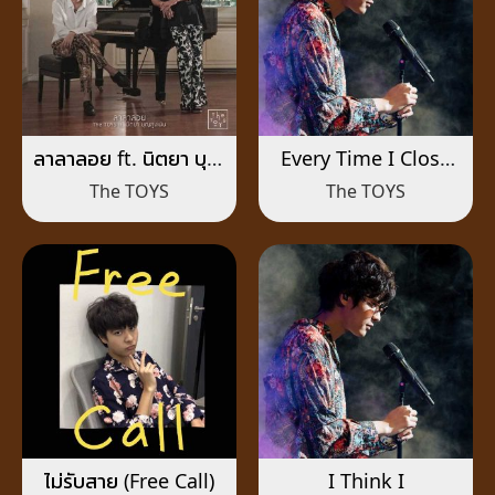
ลาลาลอย ft. นิตยา บุญ
Every Time I Close
สูงเนิน
My Eyes
The TOYS
The TOYS
ไม่รับสาย (Free Call)
I Think I