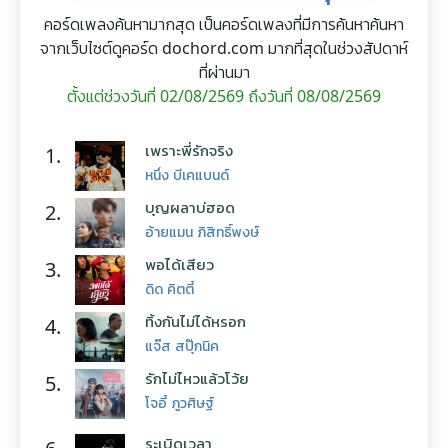
คอร์ดเพลงค้นหามากสุด เป็นคอร์ดเพลงที่มีการค้นหาค้นหา
จากเว็บไซต์ดูคอร์ด dochord.com มากที่สุดในช่วงสัปดาห์
ที่ผ่านมา
ตั้งแต่ช่วงวันที่ 02/08/2569 ถึงวันที่ 08/08/2569
เพราะพี่รักจริง
1.
หนึ่ง บีเคแบนด์
บุญผลาบ่ฮอด
2.
อ้ายแมน ภิสิทธิ์พงษ์
พอได้เสียว
3.
ดิด คิตตี้
ทิ้งกันไม่ได้หรอก
4.
แจ๊ส สปุ๊กนิค
รักไม่ไหวแล้วโว้ย
5.
โจอี้ ภูวศิษฐ์
ระเบิดเวลา