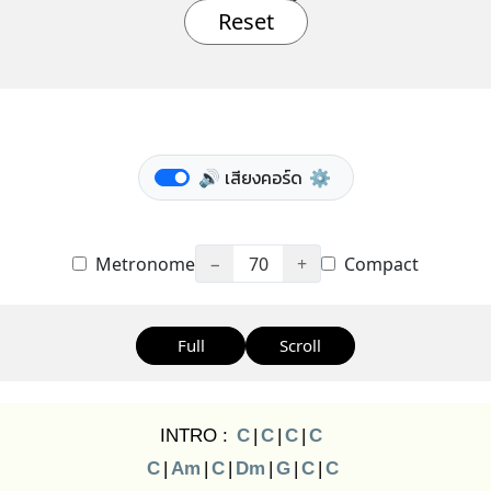
Reset
🔊 เสียงคอร์ด
⚙️
Metronome
−
70
+
Compact
Full
Scroll
INTRO :
C
|
C
|
C
|
C
C
|
Am
|
C
|
Dm
|
G
|
C
|
C