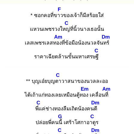
F
* ซอกคอที่ขาว
ของเจ้าก็มีสร้อยใส่
C
แหวนเพชรวงใหญ่
ที่นิ้วนางเธอนั้น
Am
Dm
เลสเพชรเลสทอง
ที่ข้อมือน้องนวลจันทร์
C
ราคาเฉียดล้านขั้นมหาเศรษฐี
C
** บุญเอ๋ยบุญตา
วาสนาของนวลละออ
Em
Am
ได้เถ้าแก่ทองเลยเหมือนตู้ทอง
เคลื่อนที่
C
Dm
พี่แ
ค่ช่างทองลืมเถิดน้องคนดี
G
C
ปล่อยพี่คนนี้
เศร้าโศกาอาดู
ร
C
Dm