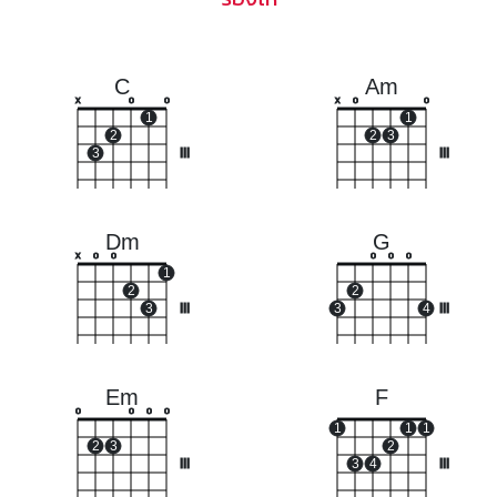
C
Am
x
o
o
x
o
o
1
1
2
2
3
3
III
III
Dm
G
x
o
o
o
o
o
1
2
2
3
III
3
4
III
Em
F
o
o
o
o
1
1
1
2
3
2
III
3
4
III