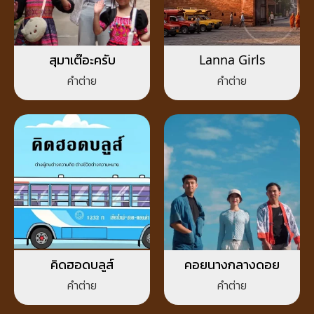
สุมาเต๊อะครับ
Lanna Girls
คำต่าย
คำต่าย
คิดฮอดบลูส์
คอยนางกลางดอย
คำต่าย
คำต่าย