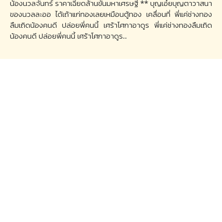
น้องนวลจันทร์ ราคาเฉียดล้านขั้นมหาเศรษฐี ** บุญเอ๋ยบุญตาวาสนา
ของนวลละออ ได้เถ้าแก่ทองเลยเหมือนตู้ทอง เคลื่อนที่ พี่แค่ช่างทอง
ลืมเถิดน้องคนดี ปล่อยพี่คนนี้ เศร้าโศกาอาดูร พี่แค่ช่างทองลืมเถิด
น้องคนดี ปล่อยพี่คนนี้ เศร้าโศกาอาดูร..