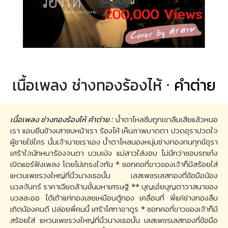
เนื้อเพลง ช่างทองร้องไห้ ·
คำต่าย
เนื้อเพลง ช่างทองร้องไห้ คำต่าย :
น้ำตาไหลซึมถูกเขาลืมเสียแล้วหนอ
เรา แอบยืนข้างเสาซบหน้าเรา ร้องไห้ เห็นภาพบาดตา ปวดอุราปวดใจ
ผู้ชายใช่ใคร นั้นเจ้านายเราเอง น้ำตาไหลนองหนุ่มช่างทองทนทุกข์อุรา
เศร้าใจนักหนาร้องจนตา บวมเป่ง แม่สาวใส่งอบ ไม่นึกว่าชอบรถเก๋ง
เปิดแอร์ฟังเพลง โดยไม่เกรงใจกัน * ซอกคอที่ขาวของเจ้าก็มีสร้อยใส่
แหวนเพชรวงใหญ่ที่นิ้วนางเธอนั้น เลสเพชรเลสทองที่ข้อมือน้อง
นวลจันทร์ ราคาเฉียดล้านขั้นมหาเศรษฐี ** บุญเอ๋ยบุญตาวาสนาของ
นวลละออ ได้เถ้าแก่ทองเลยเหมือนตู้ทอง เคลื่อนที่ พี่แค่ช่างทองลืม
เถิดน้องคนดี ปล่อยพี่คนนี้ เศร้าโศกาอาดูร * ซอกคอที่ขาวของเจ้าก็มี
สร้อยใส่ แหวนเพชรวงใหญ่ที่นิ้วนางเธอนั้น เลสเพชรเลสทองที่ข้อมือ