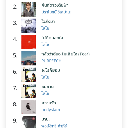
คืนที่ดาวเต็มฟ้า
2.
ปราโมทย์ วิเลปะนะ
ใจสั่งมา
3.
โลโซ
ไม่คิดนอกใจ
4.
โลโซ
กลัวว่าฉันจะไม่เสียใจ (Fear)
5.
PURPEECH
อะไรก็ยอม
6.
โลโซ
ซมซาน
7.
โลโซ
ความรัก
8.
bodyslam
มานะ
9.
พงษ์สิทธิ์ คำภีร์