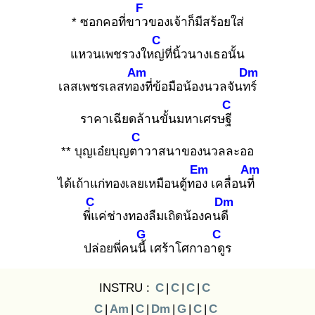
F
* ซอกคอที่ขาว
ของเจ้าก็มีสร้อยใส่
C
แหวนเพชรวงใหญ่
ที่นิ้วนางเธอนั้น
Am
Dm
เลสเพชรเลสทอง
ที่ข้อมือน้องนวลจันทร์
C
ราคาเฉียดล้านขั้นมหาเศรษฐี
C
** บุญเอ๋ยบุญตา
วาสนาของนวลละออ
Em
Am
ได้เถ้าแก่ทองเลยเหมือนตู้ทอง
เคลื่อนที่
C
Dm
พี่แ
ค่ช่างทองลืมเถิดน้องคนดี
G
C
ปล่อยพี่คนนี้
เศร้าโศกาอาดู
ร
INSTRU :
C
|
C
|
C
|
C
C
|
Am
|
C
|
Dm
|
G
|
C
|
C