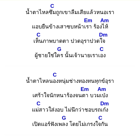
C
น้ำตาไหลซึม
ถูกเขาลืมเสียแล้วหนอเรา
Em
Am
แอบยืนข้างเสาซบหน้าเรา
ร้องไห้
C
Dm
เห็น
ภาพบาดตา ปวดอุราปวดใจ
G
C
ผู้ชายใช่ใคร
นั้นเจ้านายเราเอง
C
น้ำตาไหลนอง
หนุ่มช่างทองทนทุกข์อุรา
Em
Am
เศร้าใจนักหนาร้องจนตา
บวมเป่
ง
C
Dm
แม่ส
าวใส่งอบ ไม่นึกว่าชอบรถเก๋ง
G
C
เปิดแอร์ฟังเพลง
โดยไม่เกรงใจกั
น