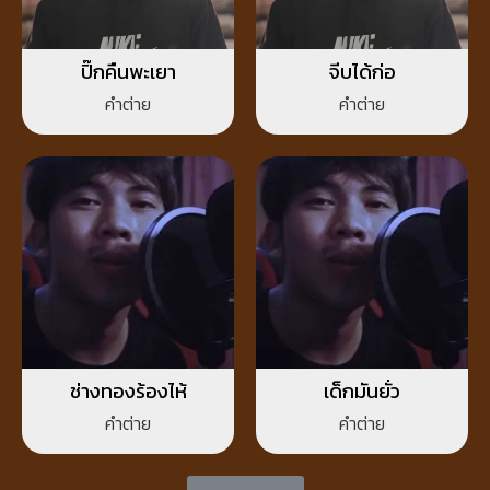
ปิ๊กคืนพะเยา
จีบได้ก่อ
คำต่าย
คำต่าย
ช่างทองร้องไห้
เด็กมันยั่ว
คำต่าย
คำต่าย