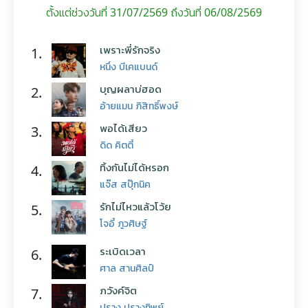
ตั้งแต่ช่วงวันที่ 31/07/2569 ถึงวันที่ 06/08/2569
เพราะพี่รักจริง
1.
หนึ่ง บีเคแบนด์
บุญผลาบ่ฮอด
2.
อ้ายแมน ภิสิทธิ์พงษ์
พอได้เสียว
3.
ดิด คิตตี้
ทิ้งกันไม่ได้หรอก
4.
แจ๊ส สปุ๊กนิค
รักไม่ไหวแล้วโว้ย
5.
โจอี้ ภูวศิษฐ์
ระเบิดเวลา
6.
ศาล สานศิลป์
ภวังค์จิต
7.
ปราง ปรางทิพย์