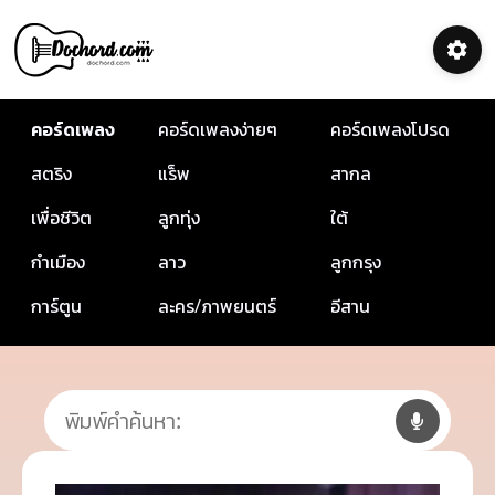
คอร์ดเพลง
คอร์ดเพลงง่ายๆ
คอร์ดเพลงโปรด
สตริง
แร็พ
สากล
เพื่อชีวิต
ลูกทุ่ง
ใต้
กำเมือง
ลาว
ลูกกรุง
การ์ตูน
ละคร/ภาพยนตร์
อีสาน