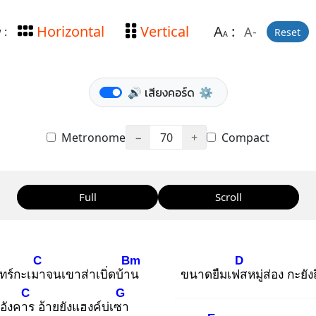
Horizontal
Vertical
A
:
A-
 :
Reset
A
🔊 เสียงคอร์ด
⚙️
Metronome
−
70
+
Compact
Full
Scroll
C
Bm
D
นทร์กะเมา
จนเขาส่าเบิ่ดบ้าน
ขนาดยืมเฟส
หมู่ส่อง กะยั
C
G
อังคาร
อ้ายยังแฮงค์บ่เซา