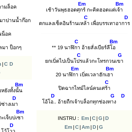
Em
Bm
ตามล็อค
เช้าวันพุธฮอดศุกร์
กะคิดฮอดแต่เจ้า
C
D
มาปานน้ำก๊อก
ตกแลงเช็คอินร้านเหล้า
เพื่อบรรเทาอาการ
นน็อค
C
Bm
หลมา ป็อกๆ
** 19 นาฬิกา
อ้ายสั่งเบียร์ลีโอ
C
G
ยกเบิ่ดไปเป็นโปร
แล้วกะโทรกวนเขา
m
|
C
D
Em
Bm
D
20 นาฬิกา
เบิ่ดเวลาฮักเฮา
C
Bm
ปิดฉากไทม์ไลน์คนเศร้า
อหยังทั้งนั้น
D
G
D
D
โอ้โอ..
อ้ายถืกเจ้าบล็อกทุกช่องทาง
ซ่างเมา
Bm
ยกะเจ็บบ่เซา
INSTRU :
Em
|
C
|
G
|
D
D
Em
|
C
|
Am
|
D
|
G
โว้โวว
..