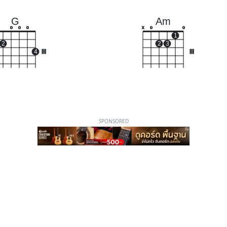
G
Am
o
o
o
x
o
o
1
2
2
3
4
III
III
SPONSORED