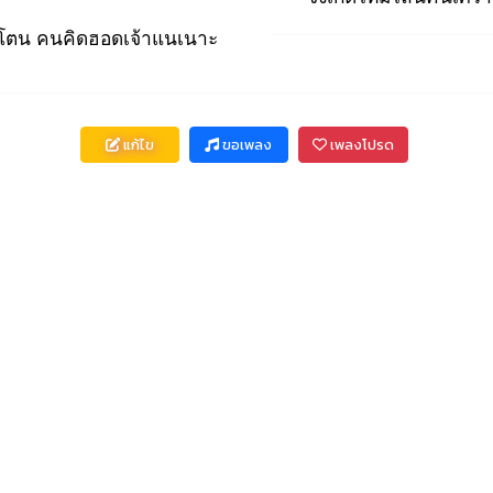
ิโตน คนคิดฮอดเจ้าแนเนาะ
แก้ไข
ขอเพลง
เพลงโปรด