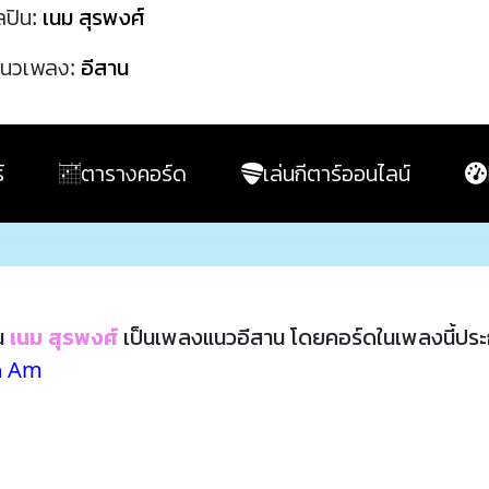
ลปิน:
เนม สุรพงศ์
นวเพลง:
อีสาน
์
ตารางคอร์ด
เล่นกีตาร์ออนไลน์
น
เนม สุรพงศ์
เป็นเพลงแนวอีสาน โดยคอร์ดในเพลงนี้ปร
ด Am