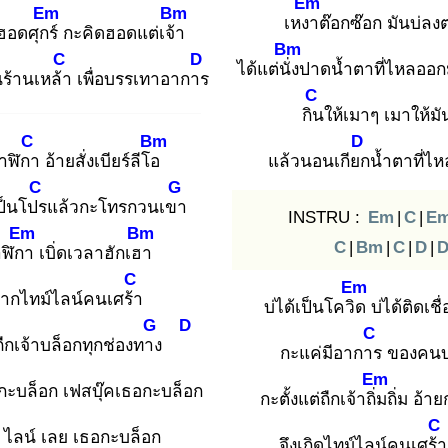
Em
Em
Bm
เหงา
ต๊อกซ๊อก มันบ่ลง
ฮอดศุกร์
กะคิดฮอดแต่เจ้า
Bm
C
D
ได้แต่นั่ง
ปาดน้ำตาที่ไหลออก
ร้านเหล้า
เพื่อบรรเทาอาการ
C
กิน
ให้เมาๆ เมาให้มั
C
Bm
D
าฬิกา
อ้ายสั่งเบียร์ลีโอ
แล้วนอนเกียก
น้ำตาที่ไ
C
G
ป็นโปร
แล้วกะโทรกวนเขา
INSTRU :
Em
|
C
|
E
Em
Bm
C
|
Bm
|
C
|
D
|
ฬิกา
เบิ่ดเวลาฮักเฮา
C
Em
ากไทม์ไลน์คนเศร้า
บ่ได้เป็นโควิด
บ่ได้ติดเชื่
G
D
C
ืกเจ้าบล็อกทุกช่องทาง
กะแค่มีอาการ
ของคนบ่
Em
กะบล็อก เฟสบุ๊คเธอกะบล็อก
กะตั้งแต่ถืกเจ้าถิ่ม
ถิ่ม อ้า
C
 ไลน์ เลย เธอกะบล็อก
จึงเกิดไทม์ไลน์คนเศร้า