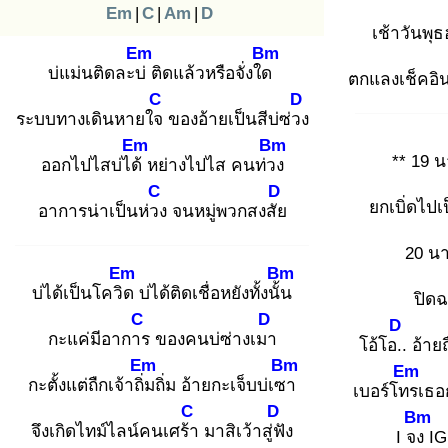
Em
|
C
|
Am
|
D
เช้าวันพุธ
Em
Bm
บ่แม่นติดละบ่
ติดแล้วหรือจั่งใด
ตกแลงเช็คอิน
C
D
ระบบทางเดินหายใจ
ของอ้ายเป็นสีบ่ซ่วง
Em
Bm
** 19 น
ออกไปไสบ่ได้
หย่างไปไส คนท่วง
C
D
ยกเบิ่ดไปเ
อาการน่าเป็นห่วง
จนหมู่พวกสงสัย
20 นา
Em
Bm
บ่ได้เป็นโควิด
บ่ได้ติดเชื่อหยังทั้งนั้น
ปิดฉ
C
D
D
กะแค่มีอาการ
ของคนบ่ซ่างเมา
โอ้โอ..
อ้ายถ
Em
Bm
Em
กะตั้งแต่ถืกเจ้าถิ่ม
ถิ่ม อ้ายกะเจ็บบ่เซา
เบอร์โทร
เธอ
C
D
Bm
จึงเกิดไทม์ไลน์คนเศร้า
มาสิเว้าสู่ฟั
ง
I จง
IG