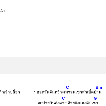
A+
C
Bm
งถืกเจ้าบล็อก
* ฮอดวันจันทร์กะเมา
จนเขาส่าเบิ่ดบ้าน
C
G
ตกบ่ายวันอังคาร
อ้ายยังแฮงค์บ่เซา