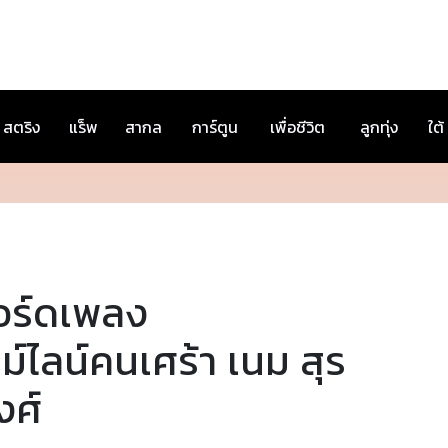
สตริง
แร็พ
สากล
การ์ตูน
เพื่อชีวิต
ลูกทุ่ง
ใต้
อร์ดเพลง
ม์ไลน์คนเศร้า เนม สุร
งศ์