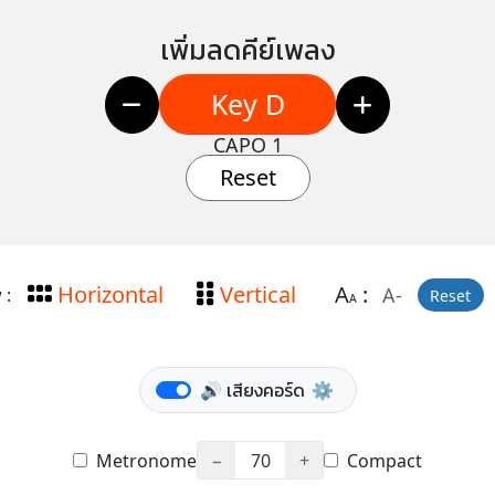
เพิ่มลดคีย์เพลง
Key D
CAPO 1
Reset
Horizontal
Vertical
A
:
A-
 :
Reset
A
🔊 เสียงคอร์ด
⚙️
Metronome
−
70
+
Compact