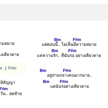
Bm
F#m
ามหมาย
แต่ตอนนี้..
ไม่เห็นมีค
วามหมาย
Bm
F#m
างเดียวดาย
เเค่ความรัก
.. ที่ฉันรอ
อย่างเดียวดาย
m
|
F#m
Bm
F#m
อยู่ท่ามกลาง
คนมากมาย..
Bm
F#m
ให้สัญญา
แต่ฉันรอ
ย่างเดียวดาย
F#m
นวัน
.. สุดท้าย