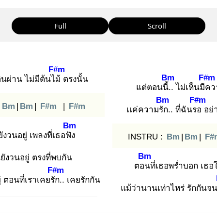
Full
Scroll
F#m
Bm
F#m
ดินผ่าน ไม่มีต้นไม้
ตรงนั้น
แต่ตอนนี้..
ไม่เห็นมีค
ว
Bm
F#m
:
Bm
|
Bm
|
F#m
|
F#m
เเค่ความรัก
.. ที่ฉันรอ
อย่
Bm
ังวนอยู่ เพลงที่เธอฟัง
INSTRU :
Bm
|
Bm
|
F#
Bm
ยังวนอยู่ ตรงที่พบกัน
ตอน
ที่เธอพร่ำบอก เธอ
F#m
่ ตอนที่เราเคยรัก
.. เคยรักกัน
แม้ว่านานเท่าไหร่ รักกันจ