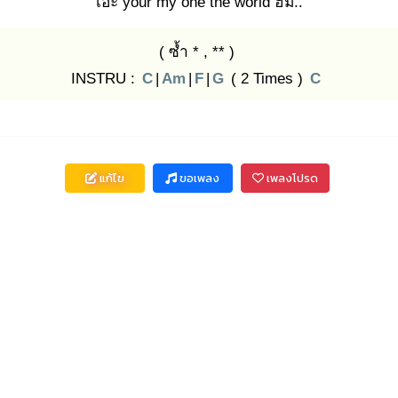
เอ๊ะ your my one the world ฮืม..
( ซ้ำ * , ** )
INSTRU :
C
|
Am
|
F
|
G
( 2 Times )
C
แก้ไข
ขอเพลง
เพลงโปรด