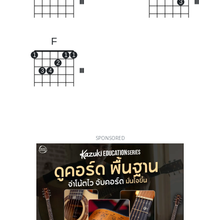
III
3
III
F
1
1
1
2
3
4
III
SPONSORED