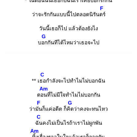
* ในต
อนนั้นเธอกับฉันเราเคยบอกรักกัน
F
ว่าจะรักกันแบบนี้ไปตลอดนิรันดร์
วันนี้เธอก็ไป แล้วต้องยังไง
G
บอก
กันทีได้ไหมว่าเธอจะไป
C
** เธอ
กำลังจะไปทำไมไม่บอกฉัน
Am
ตอน
ที่ไม่มีใจทำไมไม่บอกกัน
F
G
ว่ามัน
ก็แค่อดีต ก็คิด
ว่าคงจะทนไหว
C
ฉัน
คงไม่เป็นไรถ้าเราไม่ผูกพัน
Am