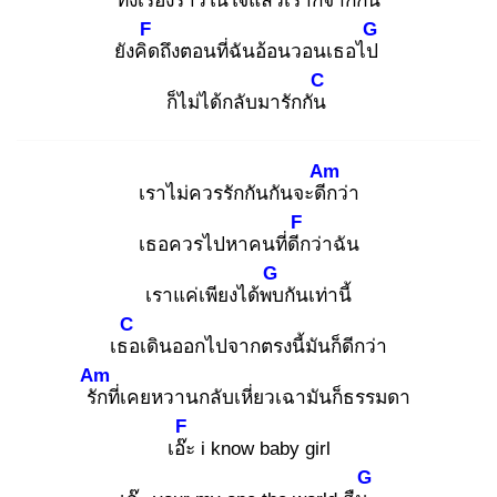
ทิ้ง
เรื่องราวในใจแล้วเราก็จากกัน
F
G
ยังคิด
ถึงตอนที่ฉันอ้อนวอนเธอไป
C
ก็ไม่ได้กลับมารักกัน
Am
เราไม่ควรรักกันกันจะดีก
ว่า
F
เธอควรไปหาคนที่ดีก
ว่าฉัน
G
เราแค่เพียงได้พบ
กันเท่านี้
C
เธอ
เดินออกไปจากตรงนี้มันก็ดีกว่า
Am
รัก
ที่เคยหวานกลับเหี่ยวเฉามันก็ธรรมดา
F
เอ๊ะ
i know baby girl
G