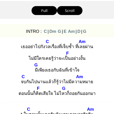
Full
Scroll
INTRO :
C
|
Dm
G
|
E
Am
|
D
|
G
C
Am
เธออย่าไปกังวล
เรื่องที่เจ็บช้ำ ที่เลย
ผ่าน
F
ไม่มีใครเคยรู้ว่าจะเป็น
อย่างงั้น
G
มีเ
พียงเธอกับฉันที่เข้าใจ
C
Am
จบ
กันไปนานแล้วก็รู้ว่าไม่มีความ
หมาย
F
G
ตอนนั้นก็คิด
เสียใจ ไม่ไหว
ก็ถอยกันออกมา
C
Am