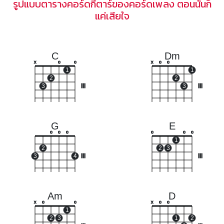
รูปแบบตารางคอร์ดกีตาร์ของคอร์ดเพลง ตอนนั้นก็
แค่เสียใจ
C
Dm
x
o
o
x
o
o
1
1
2
2
3
III
3
III
G
E
o
o
o
o
o
o
1
2
2
3
3
4
III
III
Am
D
x
o
o
x
o
o
1
2
3
1
2