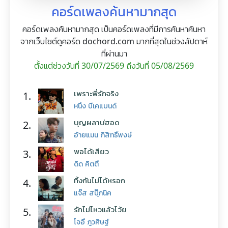
คอร์ดเพลงค้นหามากสุด
คอร์ดเพลงค้นหามากสุด เป็นคอร์ดเพลงที่มีการค้นหาค้นหา
จากเว็บไซต์ดูคอร์ด dochord.com มากที่สุดในช่วงสัปดาห์
ที่ผ่านมา
ตั้งแต่ช่วงวันที่ 30/07/2569 ถึงวันที่ 05/08/2569
เพราะพี่รักจริง
1.
หนึ่ง บีเคแบนด์
บุญผลาบ่ฮอด
2.
อ้ายแมน ภิสิทธิ์พงษ์
พอได้เสียว
3.
ดิด คิตตี้
ทิ้งกันไม่ได้หรอก
4.
แจ๊ส สปุ๊กนิค
รักไม่ไหวแล้วโว้ย
5.
โจอี้ ภูวศิษฐ์