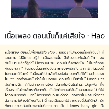
เนื้อเพลง ตอนนั้นก็แค่เสียใจ ·
Hao
เนื้อเพลง ตอนนั้นก็แค่เสียใจ Hao :
เธออย่าไปกังวลเรื่องที่เจ็บช้ำ ที่
เลยผ่าน ไม่มีใครเคยรู้ว่าจะเป็นอย่างงั้น มีเพียงเธอกับฉันที่เข้าใจ จบ
กันไปนานแล้วก็รู้ว่าไม่มีความหมาย ตอนนั้นก็คิดเสียใจ ไม่ไหวก็ถอย
กันออกมา * ในตอนนั้นเธอกับฉันเราเคยบอกรักกัน ว่าจะรักกันแบบนี้
ไปตลอดนิรันดร์ วันนี้เธอก็ไป แล้วต้องยังไง บอกกันทีได้ไหมว่าเธอจะ
ไป ** เธอกำลังจะไปทำไมไม่บอกฉัน ตอนที่ไม่มีใจทำไมไม่บอกกัน ว่า
มันก็แค่อดีต ก็คิดว่าคงจะทนไหว ฉันคงไม่เป็นไรถ้าเราไม่ผูกพัน ทิ้ง
เรื่องราวในใจแล้วเราก็จากกัน ยังคิดถึงตอนที่ฉันอ้อนวอนเธอไป ก็ไม่
ได้กลับมารักกัน เราไม่ควรรักกันกันจะดีกว่า เธอควรไปหาคนที่ดีกว่า
ฉัน เราแค่เพียงได้พบกันเท่านี้ เธอเดินออกไปจากตรงนี้มันก็ดีกว่า รัก
ที่เคยหวานกลับเหี่ยวเฉามันก็ธรรมดา เอ๊ะ i know baby girl เอ๊ะ