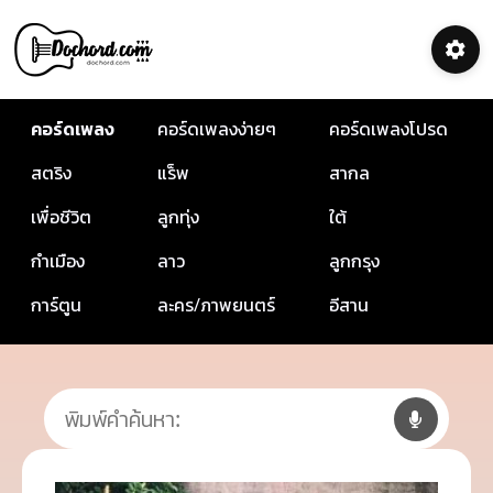
คอร์ดเพลง
คอร์ดเพลงง่ายๆ
คอร์ดเพลงโปรด
สตริง
แร็พ
สากล
เพื่อชีวิต
ลูกทุ่ง
ใต้
กำเมือง
ลาว
ลูกกรุง
การ์ตูน
ละคร/ภาพยนตร์
อีสาน