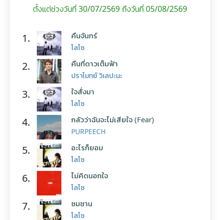
ตั้งแต่ช่วงวันที่ 30/07/2569 ถึงวันที่ 05/08/2569
คืนจันทร์
1.
โลโซ
คืนที่ดาวเต็มฟ้า
2.
ปราโมทย์ วิเลปะนะ
ใจสั่งมา
3.
โลโซ
กลัวว่าฉันจะไม่เสียใจ (Fear)
4.
PURPEECH
อะไรก็ยอม
5.
โลโซ
ไม่คิดนอกใจ
6.
โลโซ
ซมซาน
7.
โลโซ