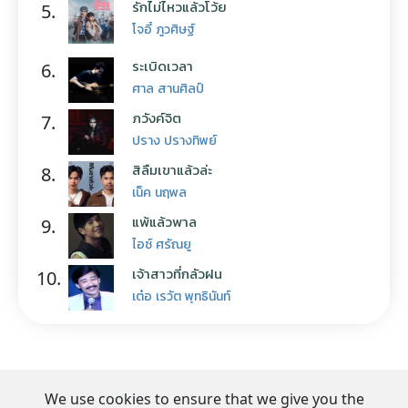
รักไม่ไหวแล้วโว้ย
5.
โจอี้ ภูวศิษฐ์
ระเบิดเวลา
6.
ศาล สานศิลป์
ภวังค์จิต
7.
ปราง ปรางทิพย์
สิลืมเขาแล้วล่ะ
8.
เน็ค นฤพล
แพ้แล้วพาล
9.
ไอซ์ ศรัณยู
เจ้าสาวที่กลัวฝน
10.
เต๋อ เรวัต พุทธินันท์
We use cookies to ensure that we give you the