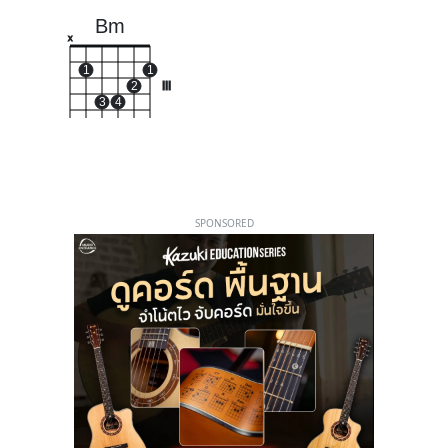
Bm
x
1
1
2
III
3
4
SPONSORED