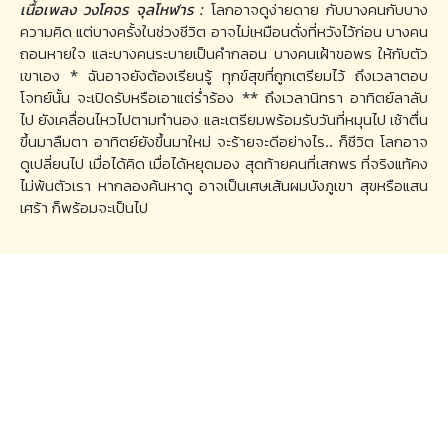
เนื้อเพลง วงโคจร จุลโหฬาร :
โลกอาจดูง่ายดาย กับบางคนกับบาง
ความคิด แต่บางครั้งในช่วงชีวิต อาจไม่เหมือนดั่งที่หวังไว้ก่อน บางคน
ถอนหายใจ และบางคนระบายเป็นคำกลอน บางคนเฝ้าขอพร ให้กับตัว
เขาเอง * ฉันอาจยังต้องเรียนรู้ ทุกข์สุขที่ถูกเตรียมไว้ ถึงเวลาตอบ
โจทย์นั้น จะเปิดรับหรือเอาแต่ร่ำร้อง ** ถึงเวลานิทรา อาทิตย์ลาลับ
ไป ยังเคลื่อนไหวไปตามทำนอง และเตรียมพร้อมรับวันที่หมุนไป เช้าตื่น
ขึ้นมาลืมตา อาทิตย์ยังขึ้นมาใหม่ จะร้ายจะดีอย่างไร.. ก็ชีวิต โลกอาจ
ดูเปลี่ยนไป เมื่อได้คิด เมื่อได้หยุดมอง สุดท้ายคนที่เสกพร ที่จริงแท้คง
ไม่พ้นตัวเรา หากลองค้นหาดู อาจเป็นเศษเส้นผมบังภูเขา สุขหรือแสน
เศร้า ก็พร้อมจะเป็นไป