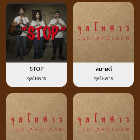
STOP
สบายดี
จุลโหฬาร
จุลโหฬาร