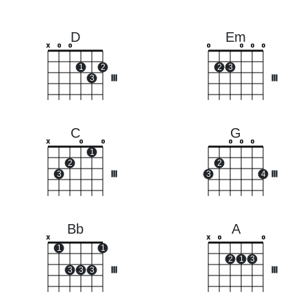
D
Em
x
o
o
o
o
o
o
1
2
2
3
3
III
III
C
G
x
o
o
o
o
o
1
2
2
3
III
3
4
III
Bb
A
x
x
o
o
1
1
2
1
3
3
3
3
III
III