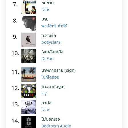
ซมซาน
7.
โลโซ
มานะ
8.
พงษ์สิทธิ์ คำภีร์
ความรัก
9.
bodyslam
ใจเหลือเหลือ
10.
Dr.Fuu
นาฬิกาทราย (sign)
11.
โบกี้ไลอ้อน
ชาวนากับงูเห่า
12.
Fly
สาหัส
13.
โลโซ
ไม่บอกเธอ
14.
Bedroom Audio