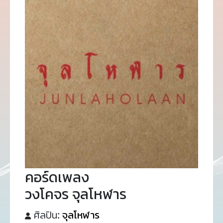
คอร์ดเพลง
วงโคจร จุลโหฬาร
ศิลปิน:
จุลโหฬาร