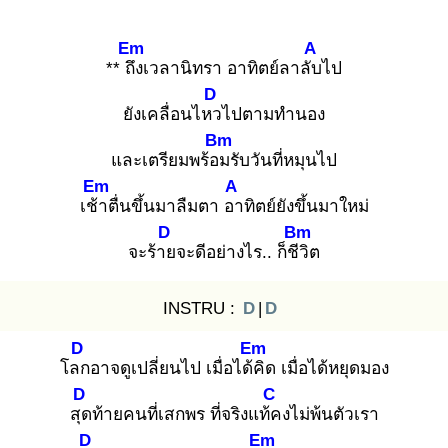
Em
A
** ถึง
เวลานิทรา อาทิตย์ลาลับ
ไป
D
ยังเคลื่อนไหว
ไปตามทำนอง
Bm
และเตรียมพร้อม
รับวันที่หมุนไป
Em
A
เช้า
ตื่นขึ้นมาลืมตา อา
ทิตย์ยังขึ้นมาใหม่
D
Bm
จะร้าย
จะดีอย่างไร.. ก็ชีวิ
ต
INSTRU :
D
|
D
D
Em
โลก
อาจดูเปลี่ยนไป เมื่อได้คิ
ด เมื่อได้หยุดมอง
D
C
สุด
ท้ายคนที่เสกพร ที่จริงแท้ค
งไม่พ้นตัวเรา
D
Em