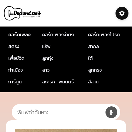
คอร์ดเพลง
คอร์ดเพลงง่ายๆ
คอร์ดเพลงโปรด
สตริง
แร็พ
สากล
เพื่อชีวิต
ลูกทุ่ง
ใต้
กำเมือง
ลาว
ลูกกรุง
การ์ตูน
ละคร/ภาพยนตร์
อีสาน