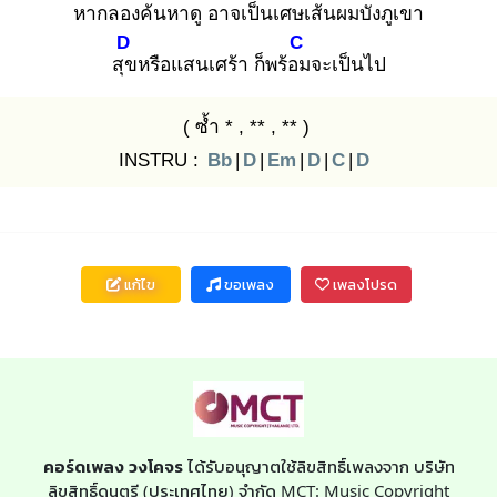
หาก
ลองค้นหาดู อาจเป็นเศษ
เส้นผมบังภูเขา
D
C
สุข
หรือแสนเศร้า ก็พร้อม
จะเป็นไป
( ซ้ำ * , ** , ** )
INSTRU :
Bb
|
D
|
Em
|
D
|
C
|
D
แก้ไข
ขอเพลง
เพลงโปรด
คอร์ดเพลง วงโคจร
ได้รับอนุญาตใช้ลิขสิทธิ์เพลงจาก บริษัท
ลิขสิทธิ์ดนตรี (ประเทศไทย) จำกัด MCT: Music Copyright