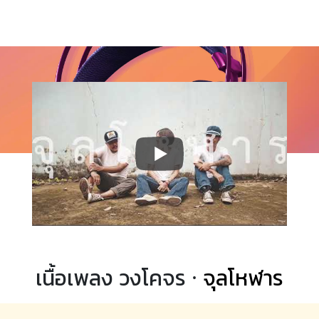
เนื้อเพลง วงโคจร ·
จุลโหฬาร