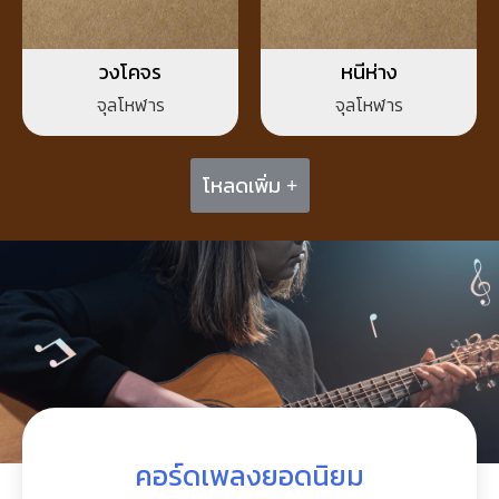
วงโคจร
หนีห่าง
จุลโหฬาร
จุลโหฬาร
โหลดเพิ่ม +
คอร์ดเพลงยอดนิยม