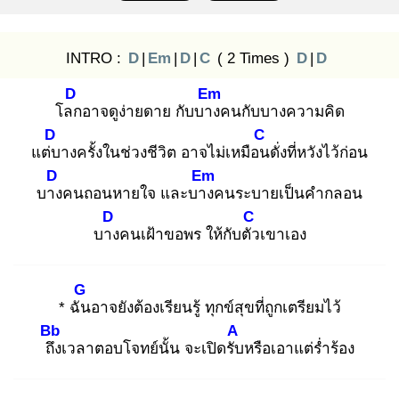
INTRO :
D
|
Em
|
D
|
C
( 2 Times )
D
|
D
D
Em
โลก
อาจดูง่ายดาย กับบาง
คนกับบางความคิด
D
C
แต่บ
างครั้งในช่วงชีวิต อาจไม่เหมือน
ดั่งที่หวังไว้ก่อน
D
Em
บาง
คนถอนหายใจ และบาง
คนระบายเป็นคำกลอน
D
C
บาง
คนเฝ้าขอพร ให้กับตัว
เขาเอง
G
* ฉัน
อาจยังต้องเรียนรู้ ทุกข์สุขที่ถูกเตรียมไว้
Bb
A
ถึง
เวลาตอบโจทย์นั้น จะเปิดรับ
หรือเอาแต่ร่ำร้อง