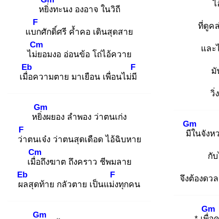
ไ
หยิ่ง
ทะนง องอาจ ในวิถี
F
ที่ดู
แบก
ศักดิ์ศรี ค้ำคอ เดินสุดสาย
Cm
และไ
ไม่ย
อมงอ อ่อนข้อ โถ่ไอ้ควาย
Eb
F
มั
เมื่อ
ความตาย มาเยือน เพื่อนไม่มี
วิ
Gm
หยิ่ง
ผยอง ลำพอง ว่าตนเก่ง
Gm
F
มีใ
นจังห
ว่า
ตนเจ๋ง ว่าตนสุดเดือด ไอ้ฉิบหาย
Cm
กับ
เมื่อ
ถึงฆาต ถึงคราว ชีพมลาย
Eb
F
จึงต้องดว
ผล
สุดท้าย กลัวตาย เป็นแม่ง
ทุกคน
Gm
Gm
* เพื่อ
ค