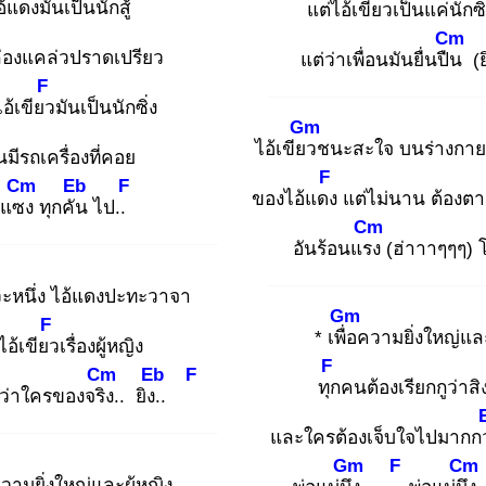
อ้แดง
มันเป็นนักสู้
แต่ไอ้เขียว
เป็นแค่นักซิ
Cm
คล่องแคล่วปราดเปรียว
แต่ว่าเพื่อนมันยื่นปืน
(ยิ
F
อ้เขียว
มันเป็นนักซิ่ง
Gm
ไอ้เขียว
ชนะสะใจ บนร่างกาย
นมีรถเครื่องที่คอย
F
Cm
Eb
F
ของไอ้แดง
แต่ไม่นาน ต้องตา
่งแซง
ทุกคัน
ไป..
Cm
อันร้อนแรง
(ฮ่าาาๆๆๆ) โ
วะหนึ่ง ไอ้แดงปะทะวาจา
Gm
F
* เพื่อ
ความยิ่งใหญ่และ
ไอ้เขียว
เรื่องผู้หญิง
F
Cm
Eb
F
ทุก
คนต้องเรียกกูว่าสิ
ลว่าใครของจริง
.. ยิง..
และใครต้องเจ็บใจไปมากกว
Gm
F
Cm
วามยิ่งใหญ่และผู้หญิง