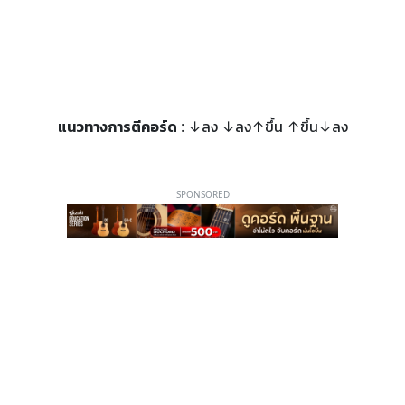
แนวทางการตีคอร์ด
: ↓ลง ↓ลง↑ขึ้น ↑ขึ้น↓ลง
SPONSORED