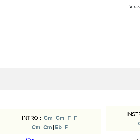
View
INST
INTRO :
Gm
|
Gm
|
F
|
F
Cm
|
Cm
|
Eb
|
F
Gm