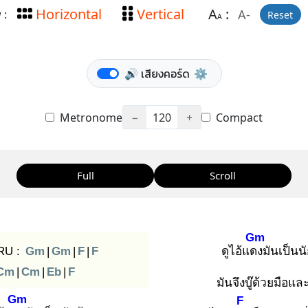
Horizontal
Vertical
A
:
A-
 :
Reset
A
🔊 เสียงคอร์ด
⚙️
Metronome
−
120
+
Compact
Full
Scroll
Gm
RU :
Gm
|
Gm
|
F
|
F
ดูไอ้แดง
มันเป็นนัก
Cm
|
Cm
|
Eb
|
F
มันจึงบู๊ด้วยมือแล
Gm
F