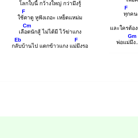
โลก
ใบนี้ กว้างใหญ่ กว่ามึงรู้
F
F
ทุก
คนต
ใช้ต
าดู หูฟังเถอะ เหย็ดแหม่ม
Cm
และใครต้อง
เลือด
นักสู้ ไม่ได้มี ไว้ฆ่าแกง
Gm
Eb
F
พ่อแม่มึง
กลับ
บ้านไป แดกข้าวแกง แม่มึ
งรอ