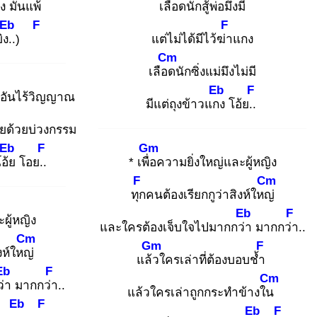
่ง มันแพ้
เลือด
นักสู้พ่อมึงมี
Eb
F
F
ง..
)
แต่ไม่ได้มีไว้ฆ่า
แกง
Cm
เลือด
นักซิ่งแม่มึงไม่มี
Eb
F
อันไร้วิญญาณ
มีแต่ถุงข้าวแกง
โอ้ย..
ยด้วยบ่วงกรรม
Eb
F
Gm
อ้ย
โอย..
* เพื่อ
ความยิ่งใหญ่และผู้หญิง
F
Cm
ทุก
คนต้องเรียกกูว่าสิงห์ใหญ่
Eb
F
ผู้หญิง
และใครต้องเจ็บใจไปมากกว่า
มากกว่า
..
Cm
Gm
F
งห์ใหญ่
แล้ว
ใครเล่าที่ต้องบอบช้ำ
Eb
F
Cm
่า
มากกว่า
..
แล้วใครเล่าถูกกระทำข้างใน
Eb
F
Eb
F