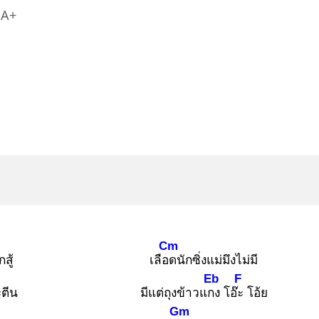
A+
Cm
สู้
เลือด
นักซิ่งแม่มึงไม่มี
Eb
F
ะตีน
มีแต่ถุงข้าวแกง
โอ๊ะ
โอ้ย
Gm