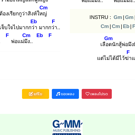
พ่อแม่มึง
..
พ่อแม่มึง
Cm
้องเรียกกูว่าสิงห์ใหญ่
INSTRU :
Gm
|
Gm
Eb
F
Cm
|
Cm
|
Eb
|
เจ็บใจไปมากกว่า
มากกว่า
..
F
Cm
Eb
F
Gm
..
พ่อแม่มึง
..
เลือด
นักสู้พ่อมึง
F
แต่ไม่ได้มีไว้ฆ่า
แ
แก้ไข
ขอเพลง
เพลงโปรด