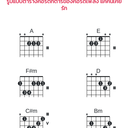
รูปแบบตารางคอร์ดกีตาร์ของคอร์ดเพลง แค่คนเคย
รัก
A
E
x
o
o
o
o
o
1
2
1
3
2
3
III
III
F#m
D
x
o
o
1
1
1
1
1
2
III
3
III
3
4
C#m
Bm
III
x
x
1
1
2
V
1
1