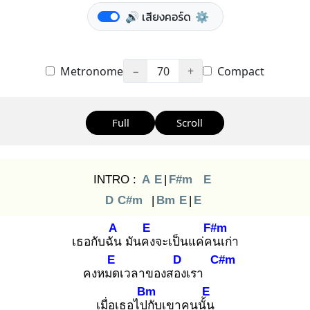
🔊 เสียงคอร์ด
⚙️
Metronome
−
70
+
Compact
Full
Scroll
INTRO :
A
E
|
F#m
E
D
C#m
|
Bm
E
|
E
A
E
F#m
เธอกับฉัน
มันคง
จะเป็นแค่คน
เก่า
E
D
C#m
คงหมด
เวลาของสอง
เรา
Bm
E
เมื่อเธอไปกั
บเขาคนนั้น