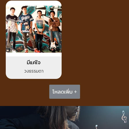
มีแค่ใจ
วงธรรมดา
โหลดเพิ่ม +