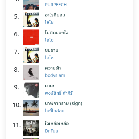
PURPEECH
อะไรก็ยอม
5.
โลโซ
ไม่คิดนอกใจ
6.
โลโซ
ซมซาน
7.
โลโซ
ความรัก
8.
bodyslam
มานะ
9.
พงษ์สิทธิ์ คำภีร์
นาฬิกาทราย (sign)
10.
โบกี้ไลอ้อน
ใจเหลือเหลือ
11.
Dr.Fuu