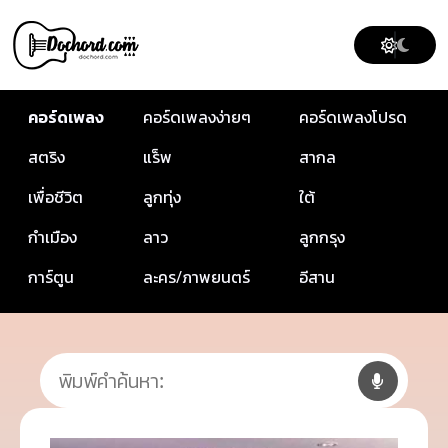
คอร์ดเพลง
คอร์ดเพลงง่ายๆ
คอร์ดเพลงโปรด
สตริง
แร็พ
สากล
เพื่อชีวิต
ลูกทุ่ง
ใต้
กำเมือง
ลาว
ลูกกรุง
การ์ตูน
ละคร/ภาพยนตร์
อีสาน