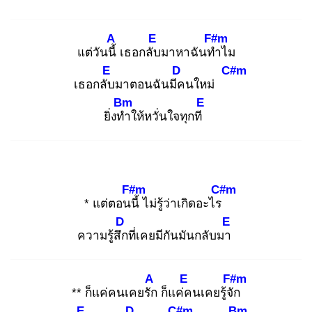
A
E
F#m
แต่วันนี้
เธอกลับ
มาหาฉันทำ
ไม
E
D
C#m
เธอกลับ
มาตอนฉันมีค
นใหม่
Bm
E
ยิ่งทำ
ให้หวั่นใจทุกที
F#m
C#m
* แต่ตอนนี้
ไม่รู้ว่าเกิดอะไร
D
E
ความรู้สึก
ที่เคยมีกันมันกลับมา
A
E
F#m
** ก็แค่คนเคยรัก
ก็แค่ค
นเคยรู้จัก
E
D
C#m
Bm