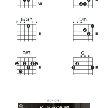
3
4
2
III
VII
3
4
E/G#
Dm
x
x
x
o
o
x
o
o
1
1
2
III
3
III
F#7
G
o
o
o
1
1
1
1
2
2
III
3
4
III
3
SPONSORED