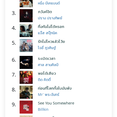
หนึ่ง บีเคแบนด์
ภวังค์จิต
3.
ปราง ปรางทิพย์
ทิ้งกันไม่ได้หรอก
4.
แจ๊ส สปุ๊กนิค
รักไม่ไหวแล้วโว้ย
5.
โจอี้ ภูวศิษฐ์
ระเบิดเวลา
6.
ศาล สานศิลป์
พอได้เสียว
7.
ดิด คิตตี้
ก่อนที่โลกทั้งใบมันพัง
8.
Mr' พระจันทร์
See You Somewhere
9.
Billkin