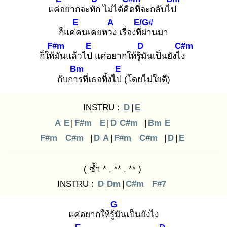
แค่อ
ยากจะทัก
ไม่ได้คิด
ที่จะกลับไป
E
A
E/G#
ก็แค่ค
นเคยหวง
เรื่องที่ผ่
านมา
F#m
E
D
C#m
ก็ให้มั
นแล้วไป
แค่อยากให้รู้มั
นเป็นยังไง
Bm
E
กับการ
ที่เธอทิ้งไป
(โดยไม่ใยดี)
INSTRU :
D
|
E
A
E
|
F#m
E
|
D
C#m
|
Bm
E
F#m
C#m
|
D
A
|
F#m
C#m
|
D
|
E
( ซ้ำ * , ** , ** )
INSTRU :
D
Dm
|
C#m
F#7
G
แค่อยากให้รู้มั
นเป็นยังไง